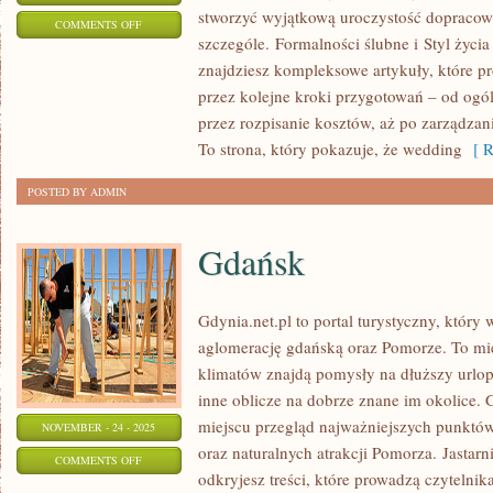
stworzyć wyjątkową uroczystość dopraco
ON
COMMENTS OFF
szczególe. Formalności ślubne i Styl życi
BUDŻET
znajdziesz kompleksowe artykuły, które 
I
przez kolejne kroki przygotowań – od ogó
OSZCZĘDNOŚCI
przez rozpisanie kosztów, aż po zarządz
Z
To strona, który pokazuje, że wedding
[ R
KLASĄ
POSTED BY ADMIN
Gdańsk
Gdynia.net.pl to portal turystyczny, który
aglomerację gdańską oraz Pomorze. To mie
klimatów znajdą pomysły na dłuższy urlop
inne oblicze na dobrze znane im okolice. 
miejscu przegląd najważniejszych punktów
NOVEMBER - 24 - 2025
oraz naturalnych atrakcji Pomorza. Jastarn
ON
COMMENTS OFF
odkryjesz treści, które prowadzą czytelnik
GDAŃSK