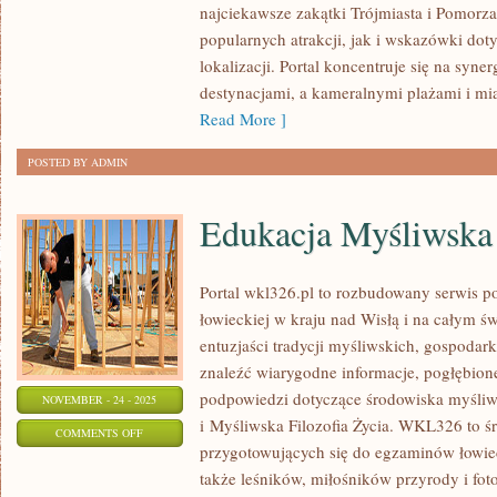
najciekawsze zakątki Trójmiasta i Pomorza
popularnych atrakcji, jak i wskazówki dot
lokalizacji. Portal koncentruje się na syn
destynacjami, a kameralnymi plażami i mi
Read More ]
POSTED BY ADMIN
Edukacja Myśliwska
Portal wkl326.pl to rozbudowany serwis 
łowieckiej w kraju nad Wisłą i na całym św
entuzjaści tradycji myśliwskich, gospodar
znaleźć wiarygodne informacje, pogłębione
podpowiedzi dotyczące środowiska myśliw
NOVEMBER - 24 - 2025
i Myśliwska Filozofia Życia. WKL326 to 
ON
COMMENTS OFF
przygotowujących się do egzaminów łowie
EDUKACJA
także leśników, miłośników przyrody i fot
MYŚLIWSKA