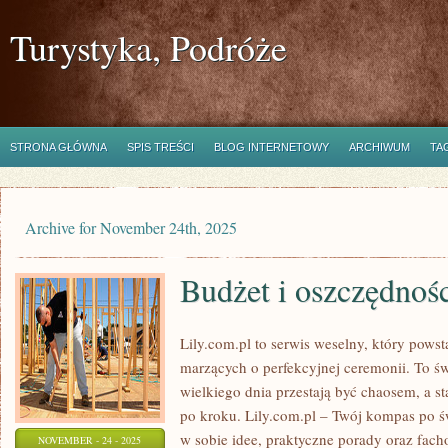
Turystyka, Podróże
STRONA GŁÓWNA
SPIS TREŚCI
BLOG INTERNETOWY
ARCHIWUM
TA
Archive for November 24th, 2025
Budżet i oszczędnośc
Lily.com.pl to serwis weselny, który pows
marzących o perfekcyjnej ceremonii. To ś
wielkiego dnia przestają być chaosem, a s
po kroku. Lily.com.pl – Twój kompas po św
w sobie idee, praktyczne porady oraz fac
NOVEMBER - 24 - 2025