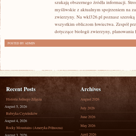
szukają obszernego źródła informacji. Stro
myśliwskie z aktualnym spojrzeniem na z
zwierzyny. Na wkl326.pl poznasz szeroką
wszystkim obliczom łowiectwa. Zespół prz
dotyczące biologii zwierzyny, planowania
POSTED BY ADMIN
Recent Posts
Archives
Historia Jednego Zdjęcia
August 2026
August 5, 2026
July 2026
Rubryka Czytelników
June 2026
August 4, 2026
May 2026
Rocky Mountains (Ameryka Północna)
April 2026
August 3, 2026