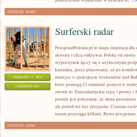
POSTED BY ADMIN
Surferski radar
PensjonatPolonia.pl to mapa inspiracji dla
akweny i chcą odkrywać Polskę od strony 
wypoczynek łączy się z użytecznymi pod
kierunku, przez planowanie, aż po komfort
marzysz o spokojnym weekendzie nad Bałty
FEBRUARY - 8 - 2026
które pomogą Ci zamienić pomysł w realn
ON
COMMENTS OFF
stronie to Transatlantyckie rejsy i promy i
SURFERSKI
portalu jest pokazanie, że słona przestrze
RADAR
ale potrafi też być przyjazne. Czasem za
razem przyciąga klifami. Bywa przyjemne j
POSTED BY ADMIN