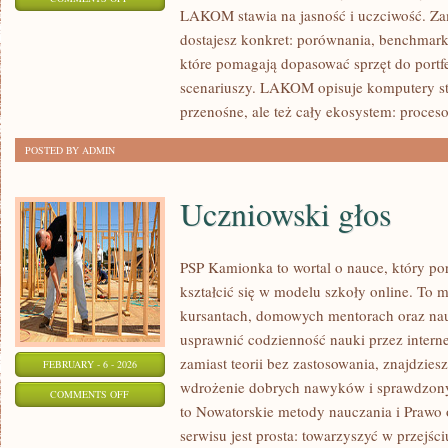
LAKOM stawia na jasność i uczciwość. Za
SPRZĘT
dostajesz konkret: porównania, benchmark
DLA
które pomagają dopasować sprzęt do portf
TWÓRCÓW
scenariuszy. LAKOM opisuje komputery st
I
przenośne, ale też cały ekosystem: proceso
AI
POSTED BY ADMIN
Uczniowski głos
PSP Kamionka to wortal o nauce, który por
kształcić się w modelu szkoły online. To 
kursantach, domowych mentorach oraz nau
usprawnić codzienność nauki przez internet
zamiast teorii bez zastosowania, znajdzies
FEBRUARY - 6 - 2026
wdrożenie dobrych nawyków i sprawdzony
ON
COMMENTS OFF
to Nowatorskie metody nauczania i Prawo 
UCZNIOWSKI
serwisu jest prosta: towarzyszyć w przejśc
GŁOS