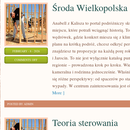
Środa Wielkopolska
Anabell z Kalisza to portal podróżniczy s
miejscu, które potrafi wciągnąć historią. 
wędrówek, gdzie konkret miesza się z klim
planu na krótką podróż, chcesz odkryć pe
znajdziesz tu propozycje na każdą porę ro
FEBRUARY - 8 - 2026
i Jarocin. To nie jest wyłącznie katalog 
ON
COMMENTS OFF
regionie – prowadzona krok po kroku. Wiel
ŚRODA
kameralna i rodzinna jednocześnie. Właśni
WIELKOPOLSKA
się różne perspektywy: od spacerów po s
wypady. W centrum zainteresowania jest ok
More ]
POSTED BY ADMIN
Teoria sterowania