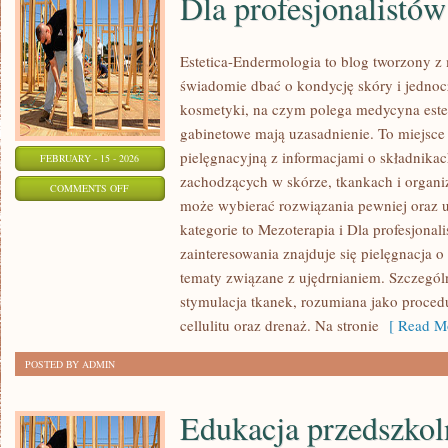
Dla profesjonalistów
Estetica-Endermologia to blog tworzony z 
świadomie dbać o kondycję skóry i jednocz
kosmetyki, na czym polega medycyna estet
gabinetowe mają uzasadnienie. To miejsce
pielęgnacyjną z informacjami o składnika
FEBRUARY - 15 - 2026
zachodzących w skórze, tkankach i organi
ON
COMMENTS OFF
może wybierać rozwiązania pewniej oraz 
DLA
kategorie to Mezoterapia i Dla profesjona
PROFESJONALISTÓW
zainteresowania znajduje się pielęgnacja o 
tematy związane z ujędrnianiem. Szczegó
stymulacja tkanek, rozumiana jako proced
cellulitu oraz drenaż. Na stronie
[ Read Mo
POSTED BY ADMIN
Edukacja przedszkol