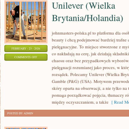
Unilever (Wielka
Brytania/Holandia)
johnmasters-polska.pl to platforma dla osób
beauty i chcą podejmować bardziej trafne
pielęgnacyjne. To miejsce stworzone z myśl
FEBRUARY - 23 - 2026
co nakładają na cerę, jak działają składnik
ON
COMMENTS OFF
chaosu oraz bez przypadkowych wyborów. 
UNILEVER
pielęgnacji rozumianej jako proces, w który
(WIELKA
rozsądek. Polecamy Unilever (Wielka Bryta
BRYTANIA/HOLANDIA)
Gamble (P&G) (USA). Motywem przewodnim
skóry oparta na obserwacji, a nie tylko na
pomaga porządkować pojęcia, tłumaczy r
między oczyszczaniem, a także
[ Read Mo
POSTED BY ADMIN