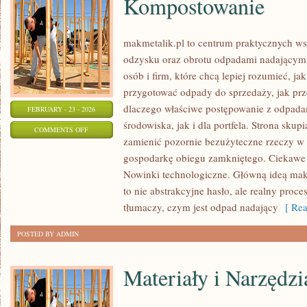
Kompostowanie
makmetalik.pl to centrum praktycznych 
odzysku oraz obrotu odpadami nadającymi 
osób i firm, które chcą lepiej rozumieć, ja
przygotować odpady do sprzedaży, jak prze
dlaczego właściwe postępowanie z odpada
FEBRUARY - 23 - 2026
środowiska, jak i dla portfela. Strona skupi
ON
COMMENTS OFF
zamienić pozornie bezużyteczne rzeczy w 
KOMPOSTOWANIE
gospodarkę obiegu zamkniętego. Ciekawe 
Nowinki technologiczne. Główną ideą makme
to nie abstrakcyjne hasło, ale realny proc
tłumaczy, czym jest odpad nadający
[ Rea
POSTED BY ADMIN
Materiały i Narzędzi