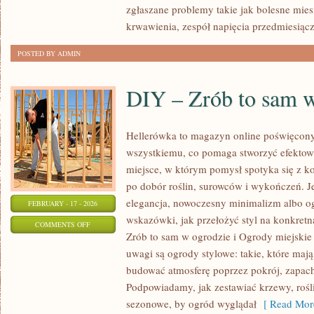
GINEKOLOGICZNE
zgłaszane problemy takie jak bolesne mies
krwawienia, zespół napięcia przedmiesią
POSTED BY ADMIN
DIY – Zrób to sam 
Hellerówka to magazyn online poświęcon
wszystkiemu, co pomaga stworzyć efekto
miejsce, w którym pomysł spotyka się z k
po dobór roślin, surowców i wykończeń. Jeś
elegancja, nowoczesny minimalizm albo og
FEBRUARY - 17 - 2026
wskazówki, jak przełożyć styl na konkretn
ON
COMMENTS OFF
Zrób to sam w ogrodzie i Ogrody miejskie
DIY
uwagi są ogrody stylowe: takie, które mają
–
budować atmosferę poprzez pokrój, zapach
ZRÓB
Podpowiadamy, jak zestawiać krzewy, roś
TO
sezonowe, by ogród wyglądał
[ Read Mor
SAM