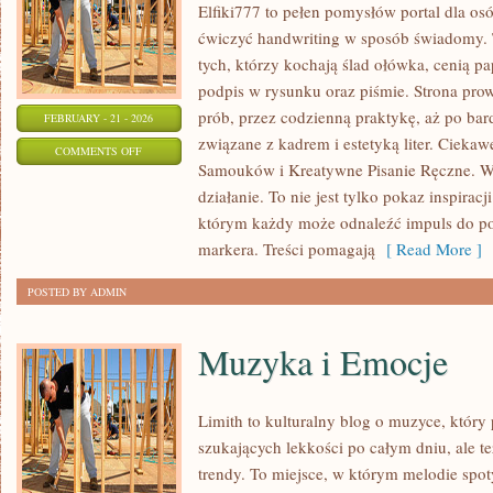
Elfiki777 to pełen pomysłów portal dla osó
ćwiczyć handwriting w sposób świadomy. 
tych, którzy kochają ślad ołówka, cenią p
podpis w rysunku oraz piśmie. Strona pro
prób, przez codzienną praktykę, aż po ba
FEBRUARY - 21 - 2026
związane z kadrem i estetyką liter. Ciekaw
ON
COMMENTS OFF
Samouków i Kreatywne Pisanie Ręczne. W 
MATERIAŁY
działanie. To nie jest tylko pokaz inspiracj
I
którym każdy może odnaleźć impuls do po
NARZĘDZIA
markera. Treści pomagają
[ Read More ]
POSTED BY ADMIN
Muzyka i Emocje
Limith to kulturalny blog o muzyce, który
szukających lekkości po całym dniu, ale te
trendy. To miejsce, w którym melodie spoty