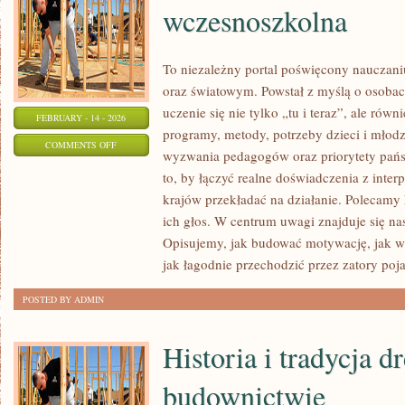
wczesnoszkolna
To niezależny portal poświęcony nauczani
oraz światowym. Powstał z myślą o osobach
uczenie się nie tylko „tu i teraz”, ale równ
FEBRUARY - 14 - 2026
programy, metody, potrzeby dzieci i młod
ON
COMMENTS OFF
wyzwania pedagogów oraz priorytety pańs
EDUKACJA
to, by łączyć realne doświadczenia z interp
PRZEDSZKOLNA
krajów przekładać na działanie. Polecamy
I
ich głos. W centrum uwagi znajduje się nas
WCZESNOSZKOLNA
Opisujemy, jak budować motywację, jak ws
jak łagodnie przechodzić przez zatory poja
POSTED BY ADMIN
Historia i tradycja 
budownictwie