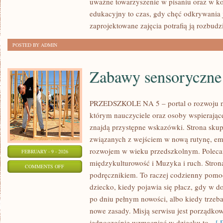
uważne towarzyszenie w pisaniu oraz w ko
ZDROWIE
edukacyjny to czas, gdy chęć odkrywania 
PSYCHICZNE
zaprojektowane zajęcia potrafią ją rozbud
POSTED BY ADMIN
Zabawy sensoryczne
PRZEDSZKOLE NA 5 – portal o rozwoju n
którym nauczyciele oraz osoby wspierając
znajdą przystępne wskazówki. Strona skupi
związanych z wejściem w nową rutynę, em
rozwojem w wieku przedszkolnym. Polecam
FEBRUARY - 9 - 2026
międzykulturowość i Muzyka i ruch. Strona
ON
COMMENTS OFF
podręcznikiem. To raczej codzienny pomoc
ZABAWY
dziecko, kiedy pojawia się płacz, gdy w d
SENSORYCZNE
po dniu pełnym nowości, albo kiedy trzeb
nowe zasady. Misją serwisu jest porządko
jednocześnie wzmacniać w dziecku to,
[ R