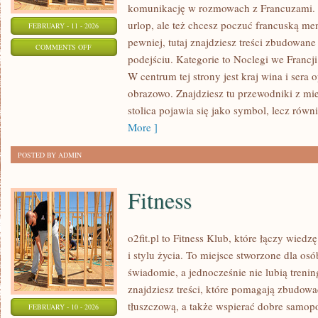
komunikację w rozmowach z Francuzami. 
urlop, ale też chcesz poczuć francuską me
FEBRUARY - 11 - 2026
pewniej, tutaj znajdziesz treści zbudowa
ON
COMMENTS OFF
podejściu. Kategorie to Noclegi we Francji 
FRANCJA
W centrum tej strony jest kraj wina i sera o
DLA
obrazowo. Znajdziesz tu przewodniki z mie
POCZĄTKUJĄCYCH
stolica pojawia się jako symbol, lecz równ
More ]
POSTED BY ADMIN
Fitness
o2fit.pl to Fitness Klub, które łączy wiedz
i stylu życia. To miejsce stworzone dla osó
świadomie, a jednocześnie nie lubią trenin
znajdziesz treści, które pomagają zbudow
tłuszczową, a także wspierać dobre samopo
FEBRUARY - 10 - 2026