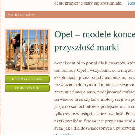
demokratyczne stały się zrozumiałe.
[ Rea
POSTED BY ADMIN
Opel – modele konce
przyszłość marki
e-opel.com.pl to portal dla kierowców, któ
samochody Opel i wszystkim, co z nią zwi
eksploatacji, przez porady techniczne, po
FEBRUARY - 25 - 2026
rozwiązaniach i rynku. To miejsce stworzon
ON
COMMENTS OFF
zrozumieć swoje auto, podejmować trafnie
OPEL
serwisowe oraz czytać o motoryzacji w sp
–
pasję do samochodów z podejściem „na co d
MODELE
tylko styl czy osiągi, ale też trwałość. Po
KONCEPCYJNE
użytkowników. Strona jest przyjazna zarów
I
auta, jak i dla doświadczonych użytkownik
PRZYSZŁOŚĆ