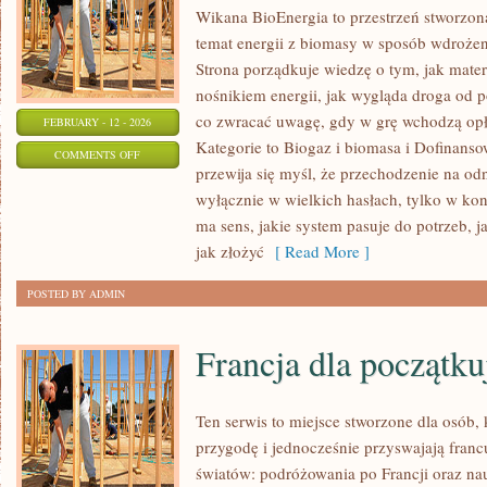
Wikana BioEnergia to przestrzeń stworzon
temat energii z biomasy w sposób wdrożeni
Strona porządkuje wiedzę o tym, jak mater
nośnikiem energii, jak wygląda droga od po
co zwracać uwagę, gdy w grę wchodzą opł
FEBRUARY - 12 - 2026
Kategorie to Biogaz i biomasa i Dofinansow
ON
COMMENTS OFF
przewija się myśl, że przechodzenie na odn
EDUKACJA
wyłącznie w wielkich hasłach, tylko w kon
I
ma sens, jakie system pasuje do potrzeb, ja
POPULARYZACJA
jak złożyć
[ Read More ]
POSTED BY ADMIN
Francja dla początku
Ten serwis to miejsce stworzone dla osób, 
przygodę i jednocześnie przyswajają fran
światów: podróżowania po Francji oraz nau