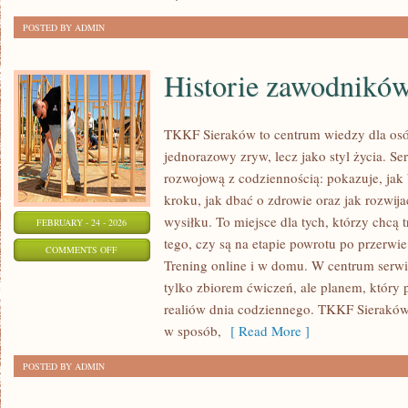
OSOBY
POSTED BY ADMIN
Historie zawodników
TKKF Sieraków to centrum wiedzy dla osób,
jednorazowy zryw, lecz jako styl życia. S
rozwojową z codziennością: pokazuje, ja
kroku, jak dbać o zdrowie oraz jak rozwi
wysiłku. To miejsce dla tych, którzy chcą t
FEBRUARY - 24 - 2026
tego, czy są na etapie powrotu po przerwi
ON
COMMENTS OFF
Trening online i w domu. W centrum serwisu
HISTORIE
tylko zbiorem ćwiczeń, ale planem, który
ZAWODNIKÓW
realiów dnia codziennego. TKKF Sierak
I
w sposób,
[ Read More ]
TRENERÓW
POSTED BY ADMIN