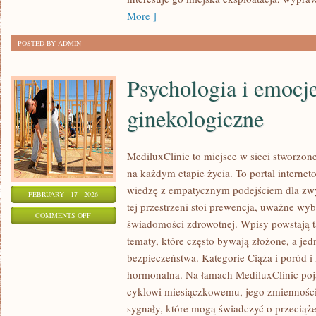
More ]
POSTED BY ADMIN
Psychologia i emocj
ginekologiczne
MediluxClinic to miejsce w sieci stworzon
na każdym etapie życia. To portal internet
wiedzę z empatycznym podejściem dla z
FEBRUARY - 17 - 2026
tej przestrzeni stoi prewencja, uważne wy
ON
COMMENTS OFF
świadomości zdrowotnej. Wpisy powstają 
PSYCHOLOGIA
tematy, które często bywają złożone, a je
I
bezpieczeństwa. Kategorie Ciąża i poród
EMOCJE
hormonalna. Na łamach MediluxClinic poja
A
cyklowi miesiączkowemu, jego zmienności
ZDROWIE
sygnały, które mogą świadczyć o przeciąż