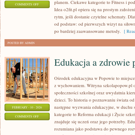
planem. Ciekawe kategorie to Fitness i po
ON
COMMENTS OFF
Idea o2fit.pl opiera się na prostym założe
FITNESS
rytm, jeśli dostanie czytelne schematy. Dl
od podstaw: od pierwszych wizyt na siłown
po bardziej zaawansowane metody.
[ Read
POSTED BY ADMIN
Edukacja a zdrowie 
Ośrodek edukacyjna w Popowie to miejsce, 
z wychowaniem. Witryna szkolapopow.pl o
społeczności szkolnej oraz uwydatnia kieru
dzieci. To historia o poznawaniu świata o
następne wyzwania edukacyjne, w duchu s
FEBRUARY - 10 - 2026
kategorie to Reforma edukacji i Życie szk
ON
COMMENTS OFF
znajduje się uczeń oraz jego potrzeby. Ed
EDUKACJA
rozumiana jako podstawa do pewnego rozwoj
A