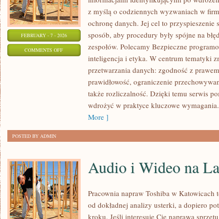
z myślą o codziennych wyzwaniach w firma
ochronę danych. Jej cel to przyspieszenie
sposób, aby procedury były spójne na błęd
FEBRUARY - 7 - 2026
zespołów. Polecamy Bezpieczne programo
ON
COMMENTS OFF
inteligencja i etyka. W centrum tematyki 
POLITYKI
przetwarzania danych: zgodność z prawem,
I
prawidłowość, ograniczenie przechowywania
PROCEDURY
także rozliczalność. Dzięki temu serwis po
WEWNĘTRZNE
wdrożyć w praktyce kluczowe wymagania. 
More ]
POSTED BY ADMIN
Audio i Wideo na L
Pracownia napraw Toshiba w Katowicach 
od dokładnej analizy usterki, a dopiero 
kroku. Jeśli interesuje Cię naprawa sprzętu