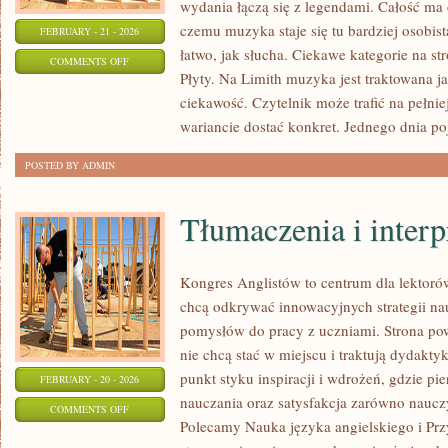
wydania łączą się z legendami. Całość ma 
czemu muzyka staje się tu bardziej osobista
FEBRUARY - 21 - 2026
łatwo, jak słucha. Ciekawe kategorie na s
ON
COMMENTS OFF
Płyty. Na Limith muzyka jest traktowana ja
MUZYKA
ciekawość. Czytelnik może trafić na pełni
I
wariancie dostać konkret. Jednego dnia po
EMOCJE
POSTED BY ADMIN
Tłumaczenia i interp
Kongres Anglistów to centrum dla lektorów
chcą odkrywać innowacyjnych strategii na
pomysłów do pracy z uczniami. Strona pow
nie chcą stać w miejscu i traktują dydakty
punkt styku inspiracji i wdrożeń, gdzie p
FEBRUARY - 20 - 2026
nauczania oraz satysfakcja zarówno nauczyc
ON
COMMENTS OFF
Polecamy Nauka języka angielskiego i Pr
TŁUMACZENIA