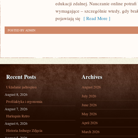
edukacji zdalnej. Nauczanie online potrafi
wymagające – szczególnie wtedy, gdy brak
pojawiają się
[ Read More ]
POSTED BY ADMIN
Recent Posts
Archives
Układanie jadłospisu
August 2026
August 8, 2026
July 2026
Profilaktyka i ergonomia
June 2026
August 7, 2026
May 2026
Harlequin Retro
April 2026
August 6, 2026
Historia Jednego Zdjęcia
March 2026
August 5, 2026