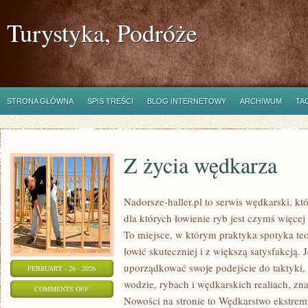
Turystyka, Podróże
STRONA GŁÓWNA
SPIS TREŚCI
BLOG INTERNETOWY
ARCHIWUM
TA
Z życia wędkarza
Nadorsze-haller.pl to serwis wędkarski, kt
dla których łowienie ryb jest czymś więc
To miejsce, w którym praktyka spotyka te
łowić skuteczniej i z większą satysfakcją.
uporządkować swoje podejście do taktyki, 
FEBRUARY - 26 - 2026
wodzie, rybach i wędkarskich realiach, zna
ON
COMMENTS OFF
Nowości na stronie to Wędkarstwo ekstrem
Z