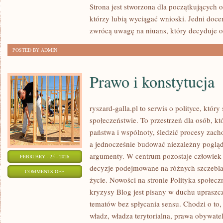
Strona jest stworzona dla początkujących 
ŻYCIA
którzy lubią wyciągać wnioski. Jedni docen
WĘDKARZA
zwrócą uwagę na niuans, który decyduje o
POSTED BY ADMIN
Prawo i konstytucja
ryszard-galla.pl to serwis o polityce, który
społeczeństwie. To przestrzeń dla osób, 
państwa i wspólnoty, śledzić procesy zach
a jednocześnie budować niezależny pogląd 
argumenty. W centrum pozostaje człowiek j
FEBRUARY - 25 - 2026
decyzje podejmowane na różnych szczeblac
ON
COMMENTS OFF
życie. Nowości na stronie Polityka społeczn
PRAWO
kryzysy Blog jest pisany w duchu uprasz
I
tematów bez spłycania sensu. Chodzi o to, 
KONSTYTUCJA
władz, władza terytorialna, prawa obywate