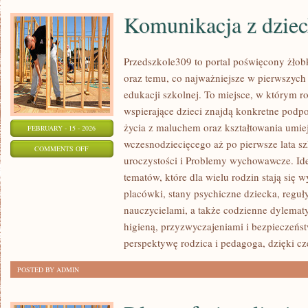
Komunikacja z dzie
Przedszkole309 to portal poświęcony żłob
oraz temu, co najważniejsze w pierwszych 
edukacji szkolnej. To miejsce, w którym ro
wspierające dzieci znajdą konkretne podpo
życia z maluchem oraz kształtowania umie
FEBRUARY - 15 - 2026
wczesnodziecięcego aż po pierwsze lata sz
ON
COMMENTS OFF
uroczystości i Problemy wychowawcze. Ide
KOMUNIKACJA
tematów, które dla wielu rodzin stają się
Z
placówki, stany psychiczne dziecka, regu
DZIECKIEM
nauczycielami, a także codzienne dylemat
higieną, przyzwyczajeniami i bezpieczeńs
perspektywę rodzica i pedagoga, dzięki c
POSTED BY ADMIN