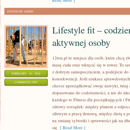
Read More ]
MARKI
POSTED BY ADMIN
Lifestyle fit – codzi
aktywnej osoby
12ton.pl to miejsce dla osób, które chcą
masę ciała oraz wkręcić się w rower. To se
z dobrym samopoczuciem, a podejście do c
FEBRUARY - 24 - 2026
konsekwencji. Jeśli szukasz sprawdzonych
ON
COMMENTS OFF
chcesz uporządkować swoje nawyki, tutaj z
LIFESTYLE
dopasowane do codzienności, a nie do idea
FIT
każdego to Fitness dla początkujących i Fi
–
zdrowy rozsądek: między planem a odpoc
CODZIENNE
siłowym a pracą tlenową, między dietą a p
ŻYCIE
na zmianę sylwetki i sprawności jak na dłu
AKTYWNEJ
się
[ Read More ]