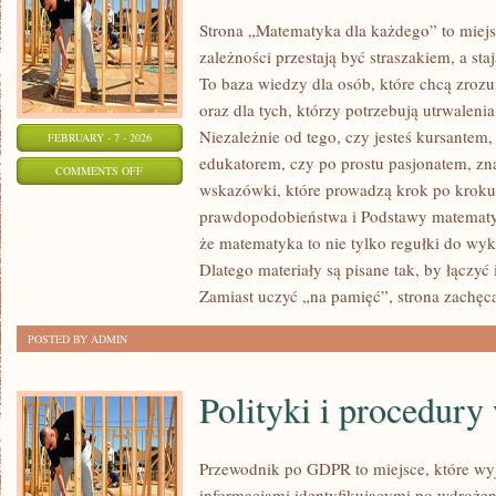
Strona „Matematyka dla każdego” to miejs
zależności przestają być straszakiem, a sta
To baza wiedzy dla osób, które chcą zro
oraz dla tych, którzy potrzebują utrwalen
Niezależnie od tego, czy jesteś kursantem
FEBRUARY - 7 - 2026
edukatorem, czy po prostu pasjonatem, zn
ON
COMMENTS OFF
wskazówki, które prowadzą krok po kroku
TEORIA
prawdopodobieństwa i Podstawy matematyki
STEROWANIA
że matematyka to nie tylko regułki do wyk
Dlatego materiały są pisane tak, by łączyć 
Zamiast uczyć „na pamięć”, strona zachęc
POSTED BY ADMIN
Polityki i procedur
Przewodnik po GDPR to miejsce, które wy
informacjami identyfikującymi po wdrożen