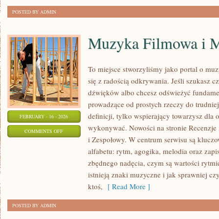
W
POSTED BY ADMIN
OGRODZIE
Muzyka Filmowa i M
To miejsce stworzyliśmy jako portal o mu
się z radością odkrywania. Jeśli szukasz cz
dźwięków albo chcesz odświeżyć fundamen
prowadzące od prostych rzeczy do trudniejs
definicji, tylko wspierający towarzysz dla 
FEBRUARY - 16 - 2026
wykonywać. Nowości na stronie Recenzje
ON
COMMENTS OFF
i Zespołowy. W centrum serwisu są kluc
MUZYKA
alfabetu: rytm, agogika, melodia oraz zap
FILMOWA
zbędnego nadęcia, czym są wartości rytmi
I
istnieją znaki muzyczne i jak sprawniej cz
MUSICALE
ktoś,
[ Read More ]
POSTED BY ADMIN