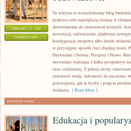
Ta witryna to wszechstronny blog budowl
praktyce robi największą różnicę w elemen
drewnianemu do zastosowań nośnych. Jeżeli
FEBRUARY - 13 - 2026
inwestycji, odświeżenie, platforma zewnęt
ON
COMMENTS OFF
kondygnacja stropowa albo detale stolarsk
HISTORIA
w przystępny sposób, bez zbędnej teorii.
I
Drewniane i Normy, Przepisy i Prawo. Rdze
TRADYCJA
drewniany widziane z kilku perspektyw nara
DREWNA
oraz codziennej. Z jednej strony omawiamy
W
zawartość wody, skłonność do paczenia, tw
BUDOWNICTWIE
pokazujemy, jak te liczby i pojęcia przekł
działania
[ Read More ]
POSTED BY ADMIN
Edukacja i populary