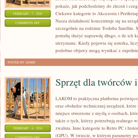
pokaże, jak podchodzimy do zleceń i czeg
Ciekawe kategorie to Akcesoria i Periferi
FEBRUARY - 7 - 2026
Nasza działalność koncentruje się na urzą
ON
COMMENTS OFF
szczególnie na rodzinie Toshiba Satellite
AUDIO
potrafią służyć naprawdę długo, o ile ich
I
utrzymane. Kiedy pojawia się usterka, licz
WIDEO
podobne objawy mogą wynikać z zupełnie
NA
LAPTOPACH
POSTED BY ADMIN
Sprzęt dla twórców i
LAKOM to praktyczna platforma poświęc
oraz obsłudze technicznej urządzeń, które 
miejsce stworzone z myślą o osobach, któ
także o tych, którzy potrzebują realnego 
zwalnia. Inne kategorie to Retro PC i histo
FEBRUARY - 6 - 2026
(GPU). W świecie, w którym parametry pot
ON
COMMENTS OFF