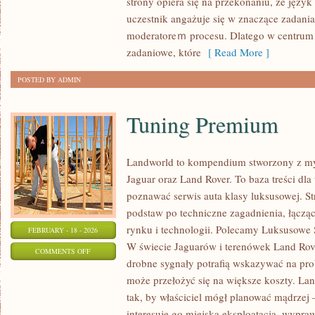
strony opiera się na przekonaniu, że język 
I
uczestnik angażuje się w znaczące zadania,
INTERPRETACJE
moderatoreｍ procesu. Dlatego w centrum u
zadaniowe, które
[ Read More ]
POSTED BY ADMIN
Tuning Premium
Landworld to kompendium stworzony z my
Jaguar oraz Land Rover. To baza treści dla
poznawać serwis auta klasy luksusowej. St
podstaw po techniczne zagadnienia, łączą
rynku i technologii. Polecamy Luksusowe 
FEBRUARY - 18 - 2026
W świecie Jaguarów i terenówek Land Rove
ON
COMMENTS OFF
drobne sygnały potrafią wskazywać na pro
TUNING
może przełożyć się na większe koszty. La
PREMIUM
tak, by właściciel mógł planować mądrzej –
interesuje go miejska eksploatacja, wyprawy