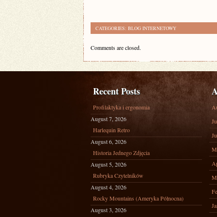
CATEGORIES:
BLOG INTERNETOWY
Comments are closed.
Recent Posts
A
Profilaktyka i ergonomia
A
August 7, 2026
Ju
Harlequin Retro
Ju
August 6, 2026
M
Historia Jednego Zdjęcia
Ap
August 5, 2026
Rubryka Czytelników
M
August 4, 2026
Fe
Rocky Mountains (Ameryka Północna)
Ja
August 3, 2026