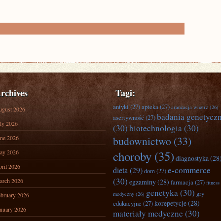
rchives
Tagi:
antyki
(27)
apteka
(27)
aranżacja wnętrz
(26)
ugust 2026
badania genetycz
asertywność
(27)
ly 2026
(30)
biotechnologia
(30)
ne 2026
budownictwo
(33)
ay 2026
choroby
(35)
diagnostyka
(28
ril 2026
e-commerce
dieta
(29)
dom
(27)
(30)
arch 2026
egzaminy
(28)
farmacja
(27)
fitness
genetyka
(30)
gry
medyczny
(26)
bruary 2026
korepetycje
(28)
edukacyjne
(27)
nuary 2026
materiały medyczne
(30)