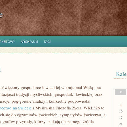
e
ERNETOWY
ARCHIWUM
TAGI
a
Kale
poświęcony gospodarce łowieckiej w kraju nad Wisłą i na
M
tuzjaści tradycji myśliwskich, gospodarki łowieckiej oraz
acje, pogłębione analizy i konkretne podpowiedzi
3
iectwo na Świecie
i Myśliwska Filozofia Życia. WKL326 to
10
ch się do egzaminów łowieckich, sympatyków łowiectwa, a
17
tografów przyrody, którzy szukają obszernego źródła
24