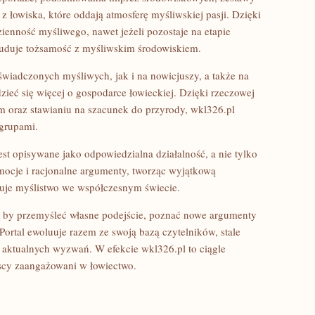
 z łowiska, które oddają atmosferę myśliwskiej pasji. Dzięki
ienność myśliwego, nawet jeżeli pozostaje na etapie
buduje tożsamość z myśliwskim środowiskiem.
świadczonych myśliwych, jak i na nowicjuszy, a także na
ieć się więcej o gospodarce łowieckiej. Dzięki rzeczowej
 oraz stawianiu na szacunek do przyrody, wkl326.pl
grupami.
st opisywane jako odpowiedzialna działalność, a nie tylko
emocje i racjonalne argumenty, tworząc wyjątkową
esuje myślistwo we współczesnym świecie.
, by przemyśleć własne podejście, poznać nowe argumenty
Portal ewoluuje razem ze swoją bazą czytelników, stale
o aktualnych wyzwań. W efekcie wkl326.pl to ciągle
yscy zaangażowani w łowiectwo.