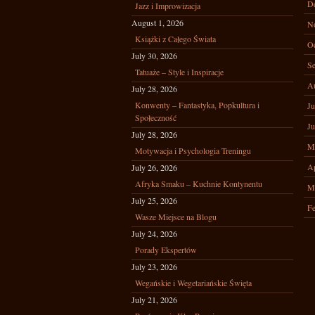
D
Jazz i Improwizacja
August 1, 2026
N
Książki z Całego Świata
Oc
July 30, 2026
Se
Tatuaże – Style i Inspiracje
A
July 28, 2026
Konwenty – Fantastyka, Popkultura i
Ju
Społeczność
Ju
July 28, 2026
M
Motywacja i Psychologia Treningu
Ap
July 26, 2026
Afryka Smaku – Kuchnie Kontynentu
M
July 25, 2026
Fe
Wasze Miejsce na Blogu
July 24, 2026
Porady Ekspertów
July 23, 2026
Wegańskie i Wegetariańskie Święta
July 21, 2026