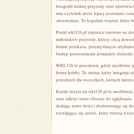
fotografii dzikiej przyrody oraz opowieści
nim czytelnik może lepiej zrozumieć codz
obserwatora. To kopalnia wrażeń, które 
Portal wkl326.pl zaprasza zarówno na do
miłośników przyrody, którzy chcą dowiedz
formie przekazu, przemyślanym artykułom
buduje porozumienie pomiędzy różnymi 
WKL326 to przestrzeń, gdzie myślistwo je
forma hobby. To strona, który integruje 
przestrzeń dla wszystkich, których inter
Każda wizyta na wkl326.pl to możliwość
oraz odkryć nowe obszary do zgłębiania. 
dodając nowe treści i dostosowując się d
rozwijający się serwis, który tworzą wsz