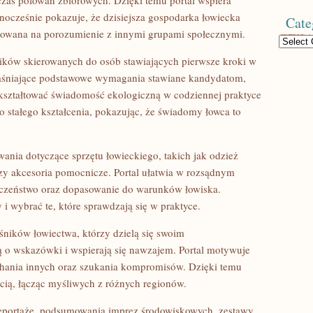
zas polowań zbiorowych. Dzięki temu portal wspiera
dnocześnie pokazuje, że dzisiejsza gospodarka łowiecka
Cate
rowana na porozumienie z innymi grupami społecznymi.
Categories
ików skierowanych do osób stawiających pierwsze kroki w
yjaśniające podstawowe wymagania stawiane kandydatom,
 kształtować świadomość ekologiczną w codziennej praktyce
do stałego kształcenia, pokazując, że świadomy łowca to
ania dotyczące sprzętu łowieckiego, takich jak odzież
zy akcesoria pomocnicze. Portal ułatwia w rozsądnym
ieczeństwo oraz dopasowanie do warunków łowiska.
 wybrać te, które sprawdzają się w praktyce.
ników łowiectwa, którzy dzielą się swoim
ą o wskazówki i wspierają się nawzajem. Portal motywuje
chania innych oraz szukania kompromisów. Dzięki temu
cią, łącząc myśliwych z różnych regionów.
 reportaże, podsumowania imprez środowiskowych, zestawy