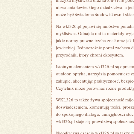
muzyka myśliwska oraz savoir-vivre podc
utrwalania łowieckiego dziedzictwa, a je
może być świadoma środowiskowo i skie
Na wkl326.pl pojawi się mnóstwo poradn
myślistwie. Odnajdą oni tu materiały w
jakie normy prawne trzeba znać oraz jak
łowieckiej. Jednocześnie portal zachęca 
przyrodnik, który chroni ekosystem.
Istotnym elementem wkl326.pl są opracow
outdoor, optyka, narzędzia pomocnicze c
zakupie, akcentując praktyczność, bezp
Czytelnik może porównać różne produkty i
WKL326 to także żywa społeczność miłoś
doświadczeniem, komentują treści, prosz
do spokojnego dialogu, umiejętności słu
wkl326.pl staje się prawdziwą społecznoś
Nieodłączną częścią wkl326.pl są także