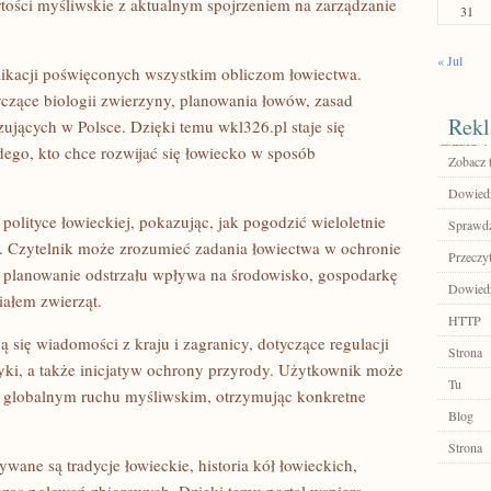
artości myśliwskie z aktualnym spojrzeniem na zarządzanie
31
« Jul
ikacji poświęconych wszystkim obliczom łowiectwa.
yczące biologii zwierzyny, planowania łowów, zasad
Rekl
ujących w Polsce. Dzięki temu wkl326.pl staje się
o, kto chce rozwijać się łowiecko w sposób
Zobacz 
Dowiedz 
 polityce łowieckiej, pokazując, jak pogodzić wieloletnie
Sprawdź
. Czytelnik może zrozumieć zadania łowiectwa w ochronie
Przeczyt
ak planowanie odstrzału wpływa na środowisko, gospodarkę
Dowiedz 
ałem zwierząt.
HTTP
 się wiadomości z kraju i zagranicy, dotyczące regulacji
Strona
tyki, a także inicjatyw ochrony przyrody. Użytkownik może
Tu
 globalnym ruchu myśliwskim, otrzymując konkretne
Blog
Strona
ane są tradycje łowieckie, historia kół łowieckich,