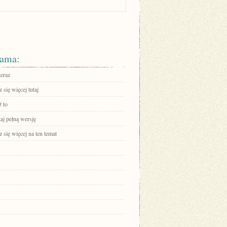
ama:
teraz
się więcej tutaj
 to
aj pełną wersję
się więcej na ten temat