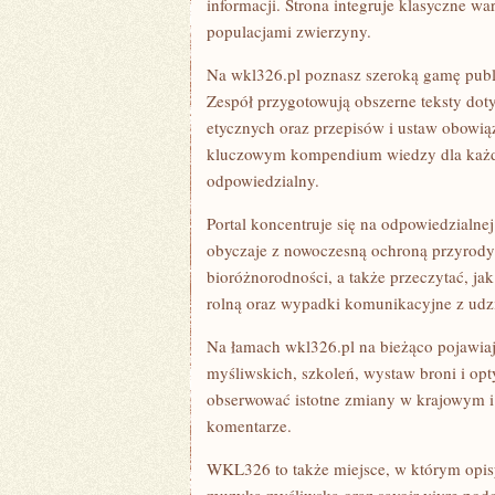
informacji. Strona integruje klasyczne w
populacjami zwierzyny.
Na wkl326.pl poznasz szeroką gamę publ
Zespół przygotowują obszerne teksty dot
etycznych oraz przepisów i ustaw obowiąz
kluczowym kompendium wiedzy dla każdeg
odpowiedzialny.
Portal koncentruje się na odpowiedzialnej
obyczaje z nowoczesną ochroną przyrody
bioróżnorodności, a także przeczytać, j
rolną oraz wypadki komunikacyjne z udzi
Na łamach wkl326.pl na bieżąco pojawiają
myśliwskich, szkoleń, wystaw broni i op
obserwować istotne zmiany w krajowym i
komentarze.
WKL326 to także miejsce, w którym opisyw