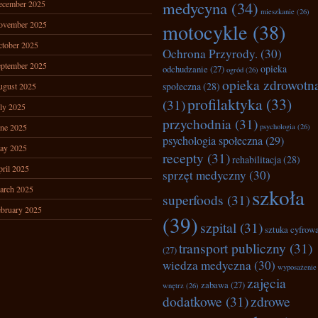
medycyna
(34)
ecember 2025
mieszkanie
(26)
ovember 2025
motocykle
(38)
tober 2025
Ochrona Przyrody.
(30)
ptember 2025
opieka
odchudzanie
(27)
ogród
(26)
opieka zdrowotn
społeczna
(28)
ugust 2025
profilaktyka
(33)
(31)
ly 2025
przychodnia
(31)
ne 2025
psychologia
(26)
psychologia społeczna
(29)
ay 2025
recepty
(31)
rehabilitacja
(28)
ril 2025
sprzęt medyczny
(30)
arch 2025
szkoła
superfoods
(31)
bruary 2025
(39)
szpital
(31)
sztuka cyfrow
transport publiczny
(31)
(27)
wiedza medyczna
(30)
wyposażenie
zajęcia
zabawa
(27)
wnętrz
(26)
dodatkowe
(31)
zdrowe