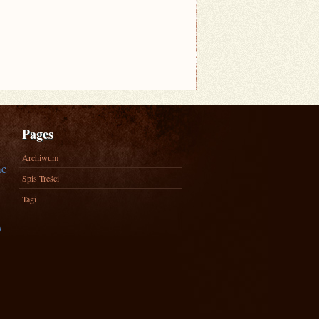
Pages
Archiwum
ne
Spis Treści
Tagi
)