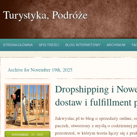
Turystyka, Podróże
STRONA GŁÓWNA
SPIS TREŚCI
BLOG INTERNETOWY
ARCHIWUM
TA
Archive for November 19th, 2025
Dropshipping i Now
dostaw i fulfillment 
Jakwyslac.pl to blog o sprzedaży online, 
paczek, stworzony z myślą o codziennej pr
przestrzeń, w którym teoria łączy się z pr
NOVEMBER - 19 - 2025