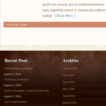
SZKOLENIA
język ten uznany jest za międzynarodowy.
typu angielski nawet w stopniu początkow
nadaje
[ Read More ]
POSTED BY ADMIN
Recent Posts
Archives
Historia Jednego Zdjęcia
August 2026
August 5, 2026
July 2026
Rubryka Czytelników
June 2026
August 4, 2026
May 2026
Rocky Mountains (Ameryka Północna)
April 2026
August 3, 2026
Jazz i Improwizacja
March 2026