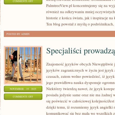
ON
COMMENTS OFF
PalmtreeView.pl koncentrujemy się na wyja
LAOS
również na odkrywaniu mniej oczywistych 
I
historie z końca świata, jak i inspiracje 
MALEZJA
Ten blog powstał z myślą o podróżnikach,
POSTED BY ADMIN
Specjaliści prowadzą
Znajomość języków obcych Niewątpliwie j
języków zagranicznych w życiu jest język 
czasach, zatem wolno powiedzieć, iż język
jego prawidłowa nauka dysponuje ogromną 
Niektórzy twierdzą nawet, że język korepe
NOVEMBER - 19 - 2025
posiada jedynie same oraz nie ma żadnej 
ON
COMMENTS OFF
się poświecić w całościowej kolejnościJes
SPECJALIŚCI
dzięki temu, iż rozumiemy język angielki
PROWADZĄCY
komunikować się bez mała we wszelkich za