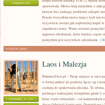
dzięki którym tokarka TUB 32 będzie dobr
ON
COMMENTS OFF
sprawowała. Mowa tutaj naturalnie o aukcj
ZAKUP
którym bez żadnego problemu zakupić możn
MIESZKANIA
Przede wszystkim mowa tutaj o tych używ
–
oczywiście można jak najbardziej kupić te 
CO
zupełności nowe. Warto również pomyśleć
TRZEBA
naprawa obrabiarek, które bardzo często 
WIEDZIEĆ?
pomysłem jest oczywiście odszukanie
[ Re
POSTED BY ADMIN
Laos i Malezja
PalmtreeView.pl – Twoje miejsce w sieci pe
w której miłość do podróży łączy się z k
zachętą do spakowania plecaka. To strona, 
pachnące wakacjami, kompletne guide’y or
które warto odwiedzić – od nadmorskich r
NOVEMBER - 19 - 2025
duszą.Odwiedź koniecznie: Dominikana i