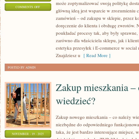
może zoptymalizować swoją politykę dosta
ON
COMMENTS OFF
główną ideą jest wsparcie w zrozumieniu c
DROPSHIPPING
zamówień – od zakupu w sklepie, przez ko
I
doręczenie do klienta i obsługę zwrotów. 
NOWE
poukładać procesy tak, aby były sprawne
MODELE
zarówno dla właściciela sklepu, jak i klie
DOSTAW
estetyka przesyłek i E-commerce w social m
I
Znajdziesz u
[ Read More ]
FULFILLMENT
POSTED BY ADMIN
PRZYSZŁOŚCI
Zakup mieszkania – 
wiedzieć?
Zakup nowego mieszkania – co należy wie
niezbędne do odpowiedniego funkcjonowan
taka, że jest bardzo interesujące miejsce, 
NOVEMBER - 19 - 2025