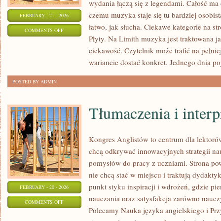
wydania łączą się z legendami. Całość ma 
czemu muzyka staje się tu bardziej osobista
FEBRUARY - 21 - 2026
łatwo, jak słucha. Ciekawe kategorie na s
ON
COMMENTS OFF
Płyty. Na Limith muzyka jest traktowana ja
MUZYKA
ciekawość. Czytelnik może trafić na pełni
I
wariancie dostać konkret. Jednego dnia po
EMOCJE
POSTED BY ADMIN
Tłumaczenia i interp
Kongres Anglistów to centrum dla lektorów
chcą odkrywać innowacyjnych strategii na
pomysłów do pracy z uczniami. Strona pow
nie chcą stać w miejscu i traktują dydakty
punkt styku inspiracji i wdrożeń, gdzie p
FEBRUARY - 20 - 2026
nauczania oraz satysfakcja zarówno nauczyc
ON
COMMENTS OFF
Polecamy Nauka języka angielskiego i Pr
TŁUMACZENIA