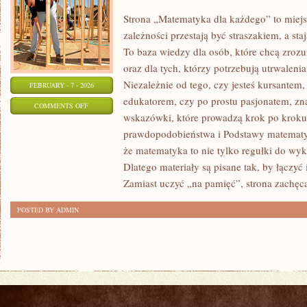
Strona „Matematyka dla każdego” to miejs
zależności przestają być straszakiem, a sta
To baza wiedzy dla osób, które chcą zro
oraz dla tych, którzy potrzebują utrwalen
Niezależnie od tego, czy jesteś kursantem
FEBRUARY - 7 - 2026
edukatorem, czy po prostu pasjonatem, zn
ON
COMMENTS OFF
wskazówki, które prowadzą krok po kroku
TEORIA
prawdopodobieństwa i Podstawy matematyki
STEROWANIA
że matematyka to nie tylko regułki do wyk
Dlatego materiały są pisane tak, by łączyć 
Zamiast uczyć „na pamięć”, strona zachęc
POSTED BY ADMIN