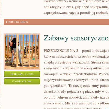
uważne towarzyszenie w pisaniu oraz w ko
ZDROWIE
edukacyjny to czas, gdy chęć odkrywania 
PSYCHICZNE
zaprojektowane zajęcia potrafią ją rozbud
POSTED BY ADMIN
Zabawy sensoryczne
PRZEDSZKOLE NA 5 – portal o rozwoju n
którym nauczyciele oraz osoby wspierając
znajdą przystępne wskazówki. Strona skupi
związanych z wejściem w nową rutynę, em
rozwojem w wieku przedszkolnym. Polecam
FEBRUARY - 9 - 2026
międzykulturowość i Muzyka i ruch. Strona
ON
COMMENTS OFF
podręcznikiem. To raczej codzienny pomoc
ZABAWY
dziecko, kiedy pojawia się płacz, gdy w d
SENSORYCZNE
po dniu pełnym nowości, albo kiedy trzeb
nowe zasady. Misją serwisu jest porządko
jednocześnie wzmacniać w dziecku to,
[ R