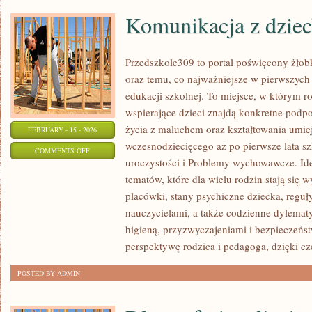
Komunikacja z dzie
Przedszkole309 to portal poświęcony żłob
oraz temu, co najważniejsze w pierwszych 
edukacji szkolnej. To miejsce, w którym ro
wspierające dzieci znajdą konkretne podpo
życia z maluchem oraz kształtowania umie
FEBRUARY - 15 - 2026
wczesnodziecięcego aż po pierwsze lata sz
ON
COMMENTS OFF
uroczystości i Problemy wychowawcze. Ide
KOMUNIKACJA
tematów, które dla wielu rodzin stają się
Z
placówki, stany psychiczne dziecka, regu
DZIECKIEM
nauczycielami, a także codzienne dylemat
higieną, przyzwyczajeniami i bezpieczeńs
perspektywę rodzica i pedagoga, dzięki c
POSTED BY ADMIN