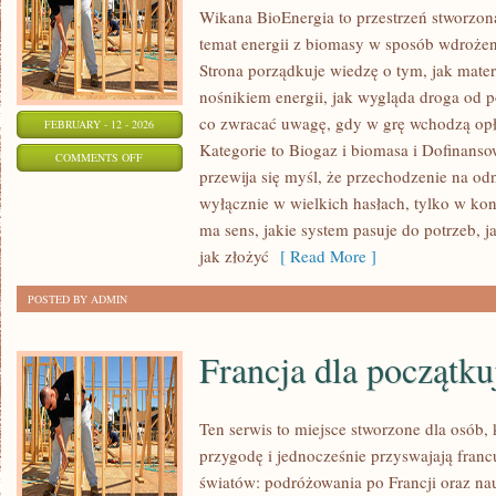
Wikana BioEnergia to przestrzeń stworzon
temat energii z biomasy w sposób wdrożeni
Strona porządkuje wiedzę o tym, jak mater
nośnikiem energii, jak wygląda droga od po
co zwracać uwagę, gdy w grę wchodzą opł
FEBRUARY - 12 - 2026
Kategorie to Biogaz i biomasa i Dofinansow
ON
COMMENTS OFF
przewija się myśl, że przechodzenie na odn
EDUKACJA
wyłącznie w wielkich hasłach, tylko w kon
I
ma sens, jakie system pasuje do potrzeb, ja
POPULARYZACJA
jak złożyć
[ Read More ]
POSTED BY ADMIN
Francja dla początku
Ten serwis to miejsce stworzone dla osób, 
przygodę i jednocześnie przyswajają fran
światów: podróżowania po Francji oraz nau