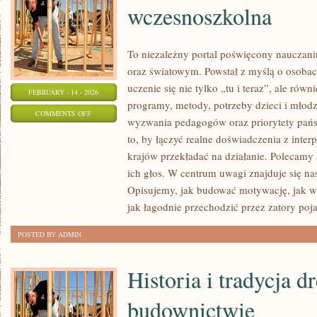
wczesnoszkolna
To niezależny portal poświęcony nauczani
oraz światowym. Powstał z myślą o osobach
uczenie się nie tylko „tu i teraz”, ale równ
FEBRUARY - 14 - 2026
programy, metody, potrzeby dzieci i młod
ON
COMMENTS OFF
wyzwania pedagogów oraz priorytety pańs
EDUKACJA
to, by łączyć realne doświadczenia z interp
PRZEDSZKOLNA
krajów przekładać na działanie. Polecamy
I
ich głos. W centrum uwagi znajduje się nas
WCZESNOSZKOLNA
Opisujemy, jak budować motywację, jak ws
jak łagodnie przechodzić przez zatory poja
POSTED BY ADMIN
Historia i tradycja 
budownictwie