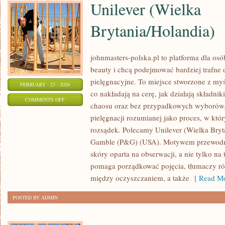
Unilever (Wielka
Brytania/Holandia)
johnmasters-polska.pl to platforma dla osób
beauty i chcą podejmować bardziej trafne
pielęgnacyjne. To miejsce stworzone z myśl
FEBRUARY - 23 - 2026
co nakładają na cerę, jak działają składnik
ON
COMMENTS OFF
chaosu oraz bez przypadkowych wyborów. 
UNILEVER
pielęgnacji rozumianej jako proces, w który
(WIELKA
rozsądek. Polecamy Unilever (Wielka Bryta
BRYTANIA/HOLANDIA)
Gamble (P&G) (USA). Motywem przewodnim
skóry oparta na obserwacji, a nie tylko na
pomaga porządkować pojęcia, tłumaczy r
między oczyszczaniem, a także
[ Read Mo
POSTED BY ADMIN