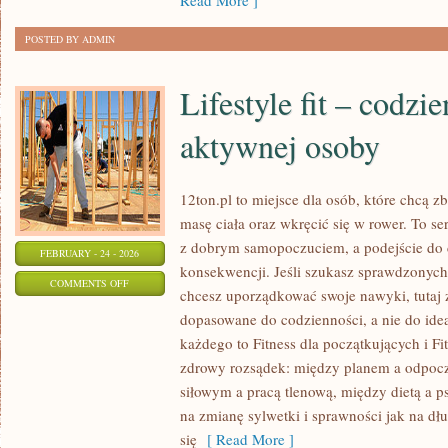
Read More ]
MARKI
POSTED BY ADMIN
Lifestyle fit – codzi
aktywnej osoby
12ton.pl to miejsce dla osób, które chcą
masę ciała oraz wkręcić się w rower. To se
z dobrym samopoczuciem, a podejście do c
FEBRUARY - 24 - 2026
konsekwencji. Jeśli szukasz sprawdzonych
ON
COMMENTS OFF
chcesz uporządkować swoje nawyki, tutaj z
LIFESTYLE
dopasowane do codzienności, a nie do idea
FIT
każdego to Fitness dla początkujących i Fi
–
zdrowy rozsądek: między planem a odpoc
CODZIENNE
siłowym a pracą tlenową, między dietą a p
ŻYCIE
na zmianę sylwetki i sprawności jak na dłu
AKTYWNEJ
się
[ Read More ]