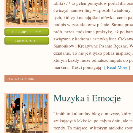
Elfiki777 to pełen pomysłów portal dla osó
ćwiczyć handwriting w sposób świadomy. 
tych, którzy kochają ślad ołówka, cenią p
podpis w rysunku oraz piśmie. Strona pro
prób, przez codzienną praktykę, aż po ba
FEBRUARY - 21 - 2026
związane z kadrem i estetyką liter. Ciekaw
ON
COMMENTS OFF
Samouków i Kreatywne Pisanie Ręczne. W 
MATERIAŁY
działanie. To nie jest tylko pokaz inspiracj
I
którym każdy może odnaleźć impuls do po
NARZĘDZIA
markera. Treści pomagają
[ Read More ]
POSTED BY ADMIN
Muzyka i Emocje
Limith to kulturalny blog o muzyce, który
szukających lekkości po całym dniu, ale te
trendy. To miejsce, w którym melodie spoty