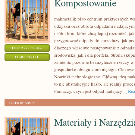
Kompostowanie
makmetalik.pl to centrum praktycznych 
odzysku oraz obrotu odpadami nadającymi 
osób i firm, które chcą lepiej rozumieć, ja
przygotować odpady do sprzedaży, jak prze
dlaczego właściwe postępowanie z odpada
FEBRUARY - 23 - 2026
środowiska, jak i dla portfela. Strona skupi
ON
COMMENTS OFF
zamienić pozornie bezużyteczne rzeczy w 
KOMPOSTOWANIE
gospodarkę obiegu zamkniętego. Ciekawe 
Nowinki technologiczne. Główną ideą makme
to nie abstrakcyjne hasło, ale realny proc
tłumaczy, czym jest odpad nadający
[ Rea
POSTED BY ADMIN
Materiały i Narzędzi