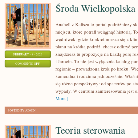
Środa Wielkopolska
Anabell z Kalisza to portal podróżniczy s
miejscu, które potrafi wciągnąć historią. 
wędrówek, gdzie konkret miesza się z klim
planu na krótką podróż, chcesz odkryć pe
znajdziesz tu propozycje na każdą porę ro
FEBRUARY - 8 - 2026
i Jarocin. To nie jest wyłącznie katalog 
ON
COMMENTS OFF
regionie – prowadzona krok po kroku. Wiel
ŚRODA
kameralna i rodzinna jednocześnie. Właśni
WIELKOPOLSKA
się różne perspektywy: od spacerów po s
wypady. W centrum zainteresowania jest ok
More ]
POSTED BY ADMIN
Teoria sterowania