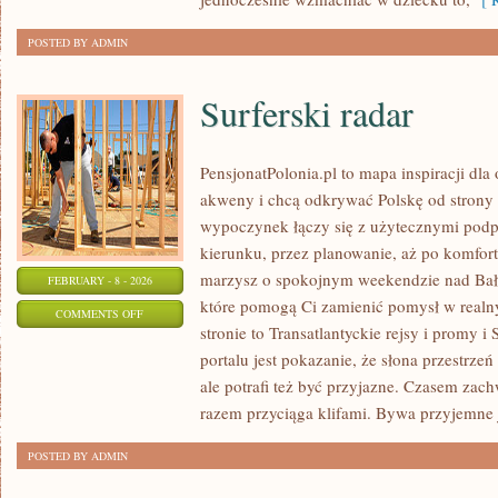
POSTED BY ADMIN
Surferski radar
PensjonatPolonia.pl to mapa inspiracji dla
akweny i chcą odkrywać Polskę od strony 
wypoczynek łączy się z użytecznymi pod
kierunku, przez planowanie, aż po komfort
marzysz o spokojnym weekendzie nad Bałty
FEBRUARY - 8 - 2026
które pomogą Ci zamienić pomysł w realn
ON
COMMENTS OFF
stronie to Transatlantyckie rejsy i promy i
SURFERSKI
portalu jest pokazanie, że słona przestrze
RADAR
ale potrafi też być przyjazne. Czasem za
razem przyciąga klifami. Bywa przyjemne j
POSTED BY ADMIN