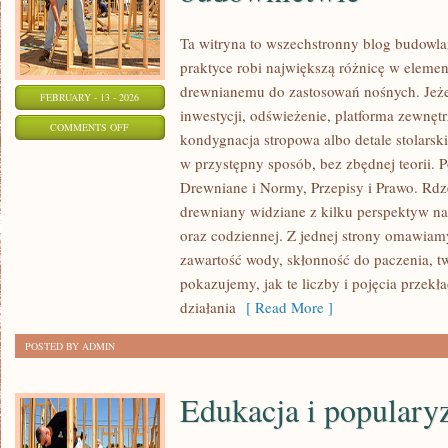
Ta witryna to wszechstronny blog budowl
praktyce robi największą różnicę w elemen
drewnianemu do zastosowań nośnych. Jeżeli
FEBRUARY - 13 - 2026
inwestycji, odświeżenie, platforma zewnęt
ON
COMMENTS OFF
kondygnacja stropowa albo detale stolarsk
HISTORIA
w przystępny sposób, bez zbędnej teorii.
I
Drewniane i Normy, Przepisy i Prawo. Rdze
TRADYCJA
drewniany widziane z kilku perspektyw nara
DREWNA
oraz codziennej. Z jednej strony omawiamy
W
zawartość wody, skłonność do paczenia, tw
BUDOWNICTWIE
pokazujemy, jak te liczby i pojęcia przekł
działania
[ Read More ]
POSTED BY ADMIN
Edukacja i populary