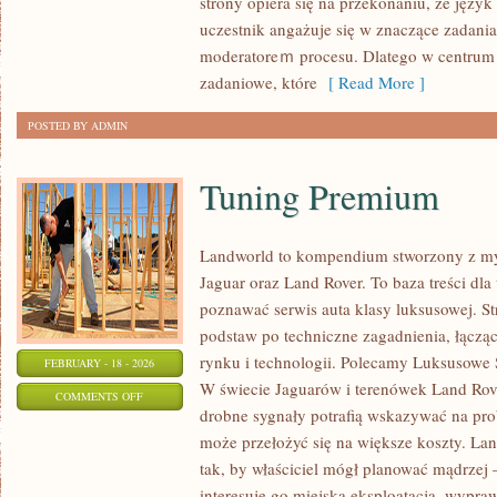
strony opiera się na przekonaniu, że język 
I
uczestnik angażuje się w znaczące zadania,
INTERPRETACJE
moderatoreｍ procesu. Dlatego w centrum u
zadaniowe, które
[ Read More ]
POSTED BY ADMIN
Tuning Premium
Landworld to kompendium stworzony z my
Jaguar oraz Land Rover. To baza treści dla
poznawać serwis auta klasy luksusowej. St
podstaw po techniczne zagadnienia, łączą
rynku i technologii. Polecamy Luksusowe 
FEBRUARY - 18 - 2026
W świecie Jaguarów i terenówek Land Rove
ON
COMMENTS OFF
drobne sygnały potrafią wskazywać na pro
TUNING
może przełożyć się na większe koszty. La
PREMIUM
tak, by właściciel mógł planować mądrzej –
interesuje go miejska eksploatacja, wyprawy