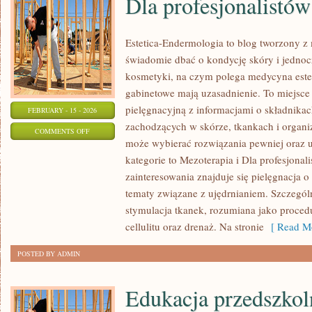
Dla profesjonalistów
Estetica-Endermologia to blog tworzony z 
świadomie dbać o kondycję skóry i jednocz
kosmetyki, na czym polega medycyna estet
gabinetowe mają uzasadnienie. To miejsce
pielęgnacyjną z informacjami o składnika
FEBRUARY - 15 - 2026
zachodzących w skórze, tkankach i organi
ON
COMMENTS OFF
może wybierać rozwiązania pewniej oraz 
DLA
kategorie to Mezoterapia i Dla profesjona
PROFESJONALISTÓW
zainteresowania znajduje się pielęgnacja o 
tematy związane z ujędrnianiem. Szczegó
stymulacja tkanek, rozumiana jako proced
cellulitu oraz drenaż. Na stronie
[ Read Mo
POSTED BY ADMIN
Edukacja przedszkol