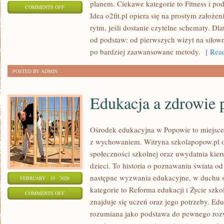
planem. Ciekawe kategorie to Fitness i po
ON
COMMENTS OFF
Idea o2fit.pl opiera się na prostym założe
FITNESS
rytm, jeśli dostanie czytelne schematy. Dl
od podstaw: od pierwszych wizyt na siłown
po bardziej zaawansowane metody.
[ Read
POSTED BY ADMIN
Edukacja a zdrowie 
Ośrodek edukacyjna w Popowie to miejsce, 
z wychowaniem. Witryna szkolapopow.pl o
społeczności szkolnej oraz uwydatnia kieru
dzieci. To historia o poznawaniu świata o
następne wyzwania edukacyjne, w duchu s
FEBRUARY - 10 - 2026
kategorie to Reforma edukacji i Życie szk
ON
COMMENTS OFF
znajduje się uczeń oraz jego potrzeby. Ed
EDUKACJA
rozumiana jako podstawa do pewnego rozwoj
A