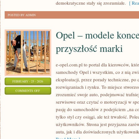
demokratyczne stały się zrozumiałe.
[ Rea
POSTED BY ADMIN
Opel – modele konce
przyszłość marki
e-opel.com.pl to portal dla kierowców, któ
samochody Opel i wszystkim, co z nią zwi
eksploatacji, przez porady techniczne, po
FEBRUARY - 25 - 2026
rozwiązaniach i rynku. To miejsce stworzon
ON
COMMENTS OFF
zrozumieć swoje auto, podejmować trafnie
OPEL
serwisowe oraz czytać o motoryzacji w sp
–
pasję do samochodów z podejściem „na co d
MODELE
tylko styl czy osiągi, ale też trwałość. Po
KONCEPCYJNE
użytkowników. Strona jest przyjazna zarów
I
auta, jak i dla doświadczonych użytkownik
PRZYSZŁOŚĆ