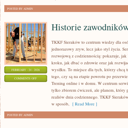
OSOBY
POSTED BY ADMIN
Historie zawodników
TKKF Sieraków to centrum wiedzy dla osób,
jednorazowy zryw, lecz jako styl życia. S
rozwojową z codziennością: pokazuje, ja
kroku, jak dbać o zdrowie oraz jak rozwi
wysiłku. To miejsce dla tych, którzy chcą t
FEBRUARY - 24 - 2026
tego, czy są na etapie powrotu po przerwi
ON
COMMENTS OFF
Trening online i w domu. W centrum serwisu
HISTORIE
tylko zbiorem ćwiczeń, ale planem, który
ZAWODNIKÓW
realiów dnia codziennego. TKKF Sierak
I
w sposób,
[ Read More ]
TRENERÓW
POSTED BY ADMIN