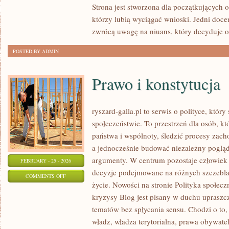
Strona jest stworzona dla początkujących 
ŻYCIA
którzy lubią wyciągać wnioski. Jedni docen
WĘDKARZA
zwrócą uwagę na niuans, który decyduje o
POSTED BY ADMIN
Prawo i konstytucja
ryszard-galla.pl to serwis o polityce, który
społeczeństwie. To przestrzeń dla osób, 
państwa i wspólnoty, śledzić procesy zach
a jednocześnie budować niezależny pogląd 
argumenty. W centrum pozostaje człowiek j
FEBRUARY - 25 - 2026
decyzje podejmowane na różnych szczeblac
ON
COMMENTS OFF
życie. Nowości na stronie Polityka społeczn
PRAWO
kryzysy Blog jest pisany w duchu uprasz
I
tematów bez spłycania sensu. Chodzi o to, 
KONSTYTUCJA
władz, władza terytorialna, prawa obywate