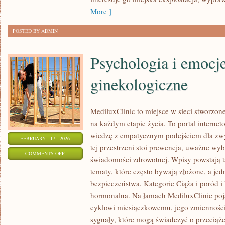
More ]
POSTED BY ADMIN
Psychologia i emocj
ginekologiczne
MediluxClinic to miejsce w sieci stworzon
na każdym etapie życia. To portal internet
wiedzę z empatycznym podejściem dla z
FEBRUARY - 17 - 2026
tej przestrzeni stoi prewencja, uważne wy
ON
COMMENTS OFF
świadomości zdrowotnej. Wpisy powstają 
PSYCHOLOGIA
tematy, które często bywają złożone, a je
I
bezpieczeństwa. Kategorie Ciąża i poród
EMOCJE
hormonalna. Na łamach MediluxClinic poja
A
cyklowi miesiączkowemu, jego zmienności
ZDROWIE
sygnały, które mogą świadczyć o przeciąż