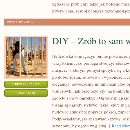
GINEKOLOGICZNE
zgłaszane problemy takie jak bolesne mies
krwawienia, zespół napięcia przedmiesią
POSTED BY ADMIN
DIY – Zrób to sam 
Hellerówka to magazyn online poświęcon
wszystkiemu, co pomaga stworzyć efekto
miejsce, w którym pomysł spotyka się z k
po dobór roślin, surowców i wykończeń. Jeś
elegancja, nowoczesny minimalizm albo og
FEBRUARY - 17 - 2026
wskazówki, jak przełożyć styl na konkretn
ON
COMMENTS OFF
Zrób to sam w ogrodzie i Ogrody miejskie
DIY
uwagi są ogrody stylowe: takie, które mają
–
budować atmosferę poprzez pokrój, zapach
ZRÓB
Podpowiadamy, jak zestawiać krzewy, roś
TO
sezonowe, by ogród wyglądał
[ Read Mor
SAM