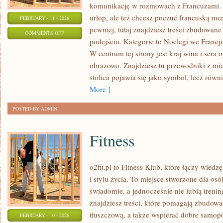
komunikację w rozmowach z Francuzami. 
urlop, ale też chcesz poczuć francuską me
FEBRUARY - 11 - 2026
pewniej, tutaj znajdziesz treści zbudowa
ON
COMMENTS OFF
podejściu. Kategorie to Noclegi we Francji 
FRANCJA
W centrum tej strony jest kraj wina i sera o
DLA
obrazowo. Znajdziesz tu przewodniki z mie
POCZĄTKUJĄCYCH
stolica pojawia się jako symbol, lecz równ
More ]
POSTED BY ADMIN
Fitness
o2fit.pl to Fitness Klub, które łączy wiedz
i stylu życia. To miejsce stworzone dla osó
świadomie, a jednocześnie nie lubią trenin
znajdziesz treści, które pomagają zbudow
tłuszczową, a także wspierać dobre samopo
FEBRUARY - 10 - 2026