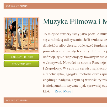
W
POSTED BY ADMIN
OGRODZIE
Muzyka Filmowa i M
To miejsce stworzyliśmy jako portal o mu
się z radością odkrywania. Jeśli szukasz cz
dźwięków albo chcesz odświeżyć fundamen
prowadzące od prostych rzeczy do trudniejs
definicji, tylko wspierający towarzysz dla 
FEBRUARY - 16 - 2026
wykonywać. Nowości na stronie Recenzje
ON
COMMENTS OFF
i Zespołowy. W centrum serwisu są kluc
MUZYKA
alfabetu: rytm, agogika, melodia oraz zap
FILMOWA
zbędnego nadęcia, czym są wartości rytmi
I
istnieją znaki muzyczne i jak sprawniej cz
MUSICALE
ktoś,
[ Read More ]
POSTED BY ADMIN