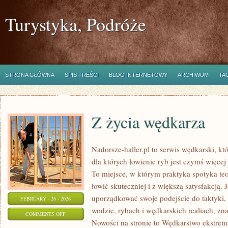
Turystyka, Podróże
STRONA GŁÓWNA
SPIS TREŚCI
BLOG INTERNETOWY
ARCHIWUM
TA
Z życia wędkarza
Nadorsze-haller.pl to serwis wędkarski, kt
dla których łowienie ryb jest czymś więc
To miejsce, w którym praktyka spotyka te
łowić skuteczniej i z większą satysfakcją.
uporządkować swoje podejście do taktyki, 
FEBRUARY - 26 - 2026
wodzie, rybach i wędkarskich realiach, zna
ON
COMMENTS OFF
Nowości na stronie to Wędkarstwo ekstrem
Z