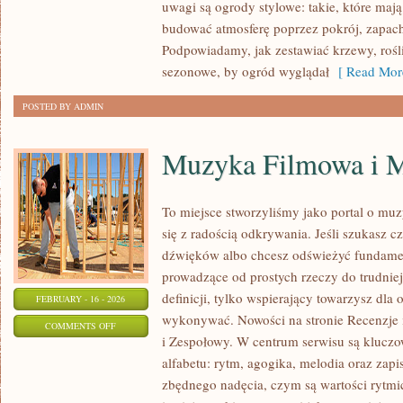
uwagi są ogrody stylowe: takie, które mają
–
budować atmosferę poprzez pokrój, zapach
ZRÓB
Podpowiadamy, jak zestawiać krzewy, roś
TO
sezonowe, by ogród wyglądał
[ Read Mor
SAM
W
POSTED BY ADMIN
OGRODZIE
Muzyka Filmowa i M
To miejsce stworzyliśmy jako portal o mu
się z radością odkrywania. Jeśli szukasz cz
dźwięków albo chcesz odświeżyć fundamen
prowadzące od prostych rzeczy do trudniejs
definicji, tylko wspierający towarzysz dla 
FEBRUARY - 16 - 2026
wykonywać. Nowości na stronie Recenzje
ON
COMMENTS OFF
i Zespołowy. W centrum serwisu są kluc
MUZYKA
alfabetu: rytm, agogika, melodia oraz zap
FILMOWA
zbędnego nadęcia, czym są wartości rytmi
I