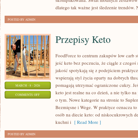
skomplikowana. Świat modnych zestawów 
dlatego tak ważne jest śledzenie trendów.
POSTED BY ADMIN
Przepisy Keto
FoodForce to centrum zakupów low carb st
jeść keto bez poczucia, że ciągle z czegoś
jakość spotykają się z podejściem praktyc
wspierają styl życia oparty na dobrych tłu
pomagają utrzymać ograniczone cukry. Jeśl
MARCH - 8 - 2026
keto jest realne na co dzień, a nie tylko na
ON
COMMENTS OFF
o tym. Nowe kategorie na stronie to Suple
PRZEPISY
Bezmięsne i Wege. W praktyce oznacza to 
KETO
osób na diecie keto: od niskocukrowych d
kuchni i
[ Read More ]
POSTED BY ADMIN