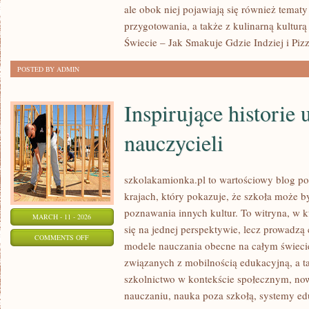
ale obok niej pojawiają się również temat
PIZZE
przygotowania, a także z kulinarną kulturą 
Świecie – Jak Smakuje Gdzie Indziej i Piz
POSTED BY ADMIN
Inspirujące historie 
nauczycieli
szkolakamionka.pl to wartościowy blog p
krajach, który pokazuje, że szkoła może 
poznawania innych kultur. To witryna, w k
MARCH - 11 - 2026
się na jednej perspektywie, lecz prowadzą 
ON
COMMENTS OFF
modele nauczania obecne na całym świecie
INSPIRUJĄCE
związanych z mobilnością edukacyjną, a ta
HISTORIE
szkolnictwo w kontekście społecznym, no
UCZNIÓW
nauczaniu, nauka poza szkołą, systemy edu
I