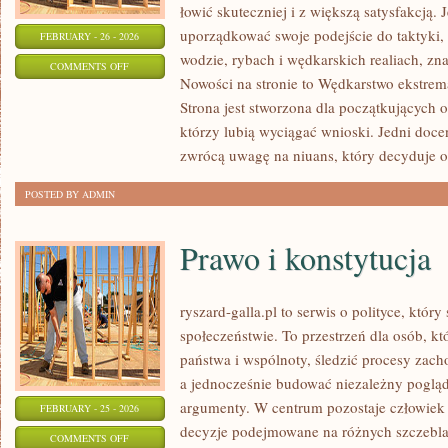
łowić skuteczniej i z większą satysfakcją.
uporządkować swoje podejście do taktyki, 
FEBRUARY - 26 - 2026
wodzie, rybach i wędkarskich realiach, zna
ON
COMMENTS OFF
Nowości na stronie to Wędkarstwo ekstrem
Z
Strona jest stworzona dla początkujących 
ŻYCIA
którzy lubią wyciągać wnioski. Jedni docen
WĘDKARZA
zwrócą uwagę na niuans, który decyduje o
POSTED BY ADMIN
Prawo i konstytucja
ryszard-galla.pl to serwis o polityce, który
społeczeństwie. To przestrzeń dla osób, 
państwa i wspólnoty, śledzić procesy zach
a jednocześnie budować niezależny pogląd 
argumenty. W centrum pozostaje człowiek j
FEBRUARY - 25 - 2026
decyzje podejmowane na różnych szczeblac
ON
COMMENTS OFF