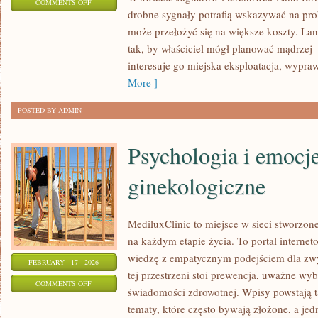
ON
COMMENTS OFF
drobne sygnały potrafią wskazywać na pro
TUNING
może przełożyć się na większe koszty. La
PREMIUM
tak, by właściciel mógł planować mądrzej –
interesuje go miejska eksploatacja, wyprawy
More ]
POSTED BY ADMIN
Psychologia i emocj
ginekologiczne
MediluxClinic to miejsce w sieci stworzon
na każdym etapie życia. To portal internet
wiedzę z empatycznym podejściem dla z
FEBRUARY - 17 - 2026
tej przestrzeni stoi prewencja, uważne wy
ON
COMMENTS OFF
świadomości zdrowotnej. Wpisy powstają 
PSYCHOLOGIA
tematy, które często bywają złożone, a je