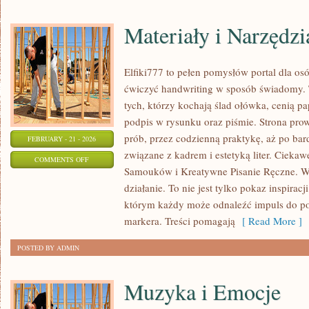
Materiały i Narzędzi
Elfiki777 to pełen pomysłów portal dla osó
ćwiczyć handwriting w sposób świadomy. 
tych, którzy kochają ślad ołówka, cenią p
podpis w rysunku oraz piśmie. Strona pro
prób, przez codzienną praktykę, aż po ba
FEBRUARY - 21 - 2026
związane z kadrem i estetyką liter. Ciekaw
ON
COMMENTS OFF
Samouków i Kreatywne Pisanie Ręczne. W 
MATERIAŁY
działanie. To nie jest tylko pokaz inspiracj
I
którym każdy może odnaleźć impuls do po
NARZĘDZIA
markera. Treści pomagają
[ Read More ]
POSTED BY ADMIN
Muzyka i Emocje