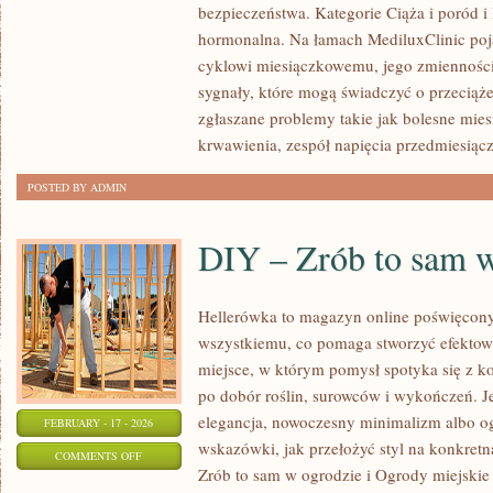
I
bezpieczeństwa. Kategorie Ciąża i poród
EMOCJE
hormonalna. Na łamach MediluxClinic poja
A
cyklowi miesiączkowemu, jego zmienności
ZDROWIE
sygnały, które mogą świadczyć o przeciąż
GINEKOLOGICZNE
zgłaszane problemy takie jak bolesne mies
krwawienia, zespół napięcia przedmiesią
POSTED BY ADMIN
DIY – Zrób to sam 
Hellerówka to magazyn online poświęcon
wszystkiemu, co pomaga stworzyć efekto
miejsce, w którym pomysł spotyka się z k
po dobór roślin, surowców i wykończeń. Jeś
elegancja, nowoczesny minimalizm albo og
FEBRUARY - 17 - 2026
wskazówki, jak przełożyć styl na konkretn
ON
COMMENTS OFF
Zrób to sam w ogrodzie i Ogrody miejskie
DIY