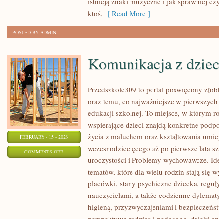
istnieją znaki muzyczne i jak sprawniej cz
MUSICALE
ktoś,
[ Read More ]
POSTED BY ADMIN
Komunikacja z dzie
Przedszkole309 to portal poświęcony żłob
oraz temu, co najważniejsze w pierwszych 
edukacji szkolnej. To miejsce, w którym ro
wspierające dzieci znajdą konkretne podpo
życia z maluchem oraz kształtowania umie
FEBRUARY - 15 - 2026
wczesnodziecięcego aż po pierwsze lata sz
ON
COMMENTS OFF
uroczystości i Problemy wychowawcze. Ide
KOMUNIKACJA
tematów, które dla wielu rodzin stają się
Z
placówki, stany psychiczne dziecka, regu
DZIECKIEM
nauczycielami, a także codzienne dylemat
higieną, przyzwyczajeniami i bezpieczeńs
perspektywę rodzica i pedagoga, dzięki c