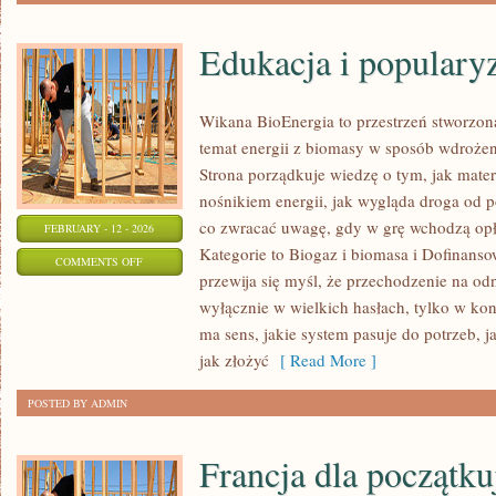
Edukacja i populary
Wikana BioEnergia to przestrzeń stworzon
temat energii z biomasy w sposób wdrożeni
Strona porządkuje wiedzę o tym, jak mater
nośnikiem energii, jak wygląda droga od po
co zwracać uwagę, gdy w grę wchodzą opł
FEBRUARY - 12 - 2026
Kategorie to Biogaz i biomasa i Dofinansow
ON
COMMENTS OFF
przewija się myśl, że przechodzenie na odn
EDUKACJA
wyłącznie w wielkich hasłach, tylko w kon
I
ma sens, jakie system pasuje do potrzeb, ja
POPULARYZACJA
jak złożyć
[ Read More ]
POSTED BY ADMIN
Francja dla początku