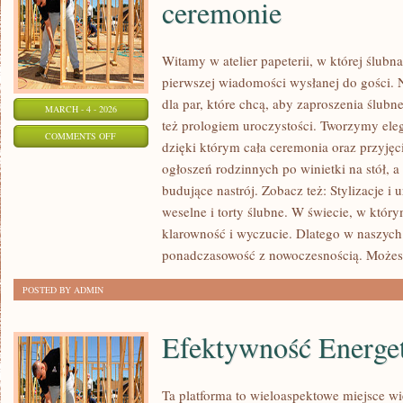
ceremonie
Witamy w atelier papeterii, w której ślubn
pierwszej wiadomości wysłanej do gości. Na
dla par, które chcą, aby zaproszenia ślubne
MARCH - 4 - 2026
też prologiem uroczystości. Tworzymy eleg
ON
COMMENTS OFF
dzięki którym cała ceremonia oraz przyjęc
ŚLUB
ogłoszeń rodzinnych po winietki na stół, 
W
budujące nastrój. Zobacz też: Stylizacje 
PLENERZE
weselne i torty ślubne. W świecie, w którym
I
klarowność i wyczucie. Dlatego w naszych
NIETYPOWE
ponadczasowość z nowoczesnością. Możes
CEREMONIE
POSTED BY ADMIN
Efektywność Energe
Ta platforma to wieloaspektowe miejsce w