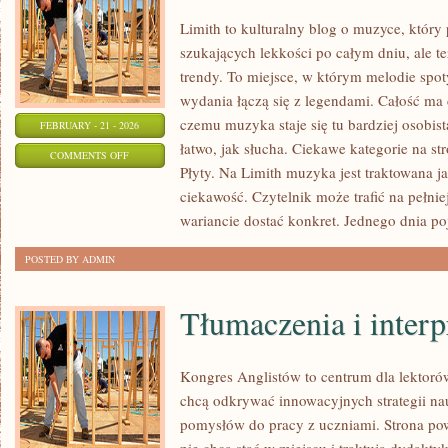
Limith to kulturalny blog o muzyce, który
szukających lekkości po całym dniu, ale te
trendy. To miejsce, w którym melodie spoty
wydania łączą się z legendami. Całość ma 
czemu muzyka staje się tu bardziej osobista
FEBRUARY - 21 - 2026
łatwo, jak słucha. Ciekawe kategorie na s
ON
COMMENTS OFF
Płyty. Na Limith muzyka jest traktowana ja
MUZYKA
ciekawość. Czytelnik może trafić na pełni
I
wariancie dostać konkret. Jednego dnia po
EMOCJE
POSTED BY ADMIN
Tłumaczenia i interp
Kongres Anglistów to centrum dla lektorów
chcą odkrywać innowacyjnych strategii na
pomysłów do pracy z uczniami. Strona pow