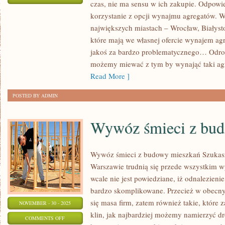
czas, nie ma sensu w ich zakupie. Odpowi
BUDOWA
korzystanie z opcji wynajmu agregatów. 
WŁASNEGO
największych miastach – Wrocław, Białystok
DOMU
które mają we własnej ofercie wynajem ag
–
jakoś za bardzo problematycznego… Odro
POSZUKUJEMY
możemy miewać z tym by wynająć taki agr
FACHOWCÓW
Read More ]
POSTED BY ADMIN
Wywóz śmieci z bu
Wywóz śmieci z budowy mieszkań Szukasz 
Warszawie trudnią się przede wszystkim 
wcale nie jest powiedziane, iż odnalezienie
bardzo skomplikowane. Przecież w obecny
się masa firm, zatem również takie, któr
NOVEMBER - 30 - 2025
klin, jak najbardziej możemy namierzyć d
ON
COMMENTS OFF