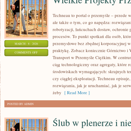
Techneau to portal o przemyśle – przede 
ale także o tym, co go napędza: rozwiązani
robotyzacji, łańcuchach dostaw, ochronie 
procesów. To punkt spotkań dla osób, któ
przemysłowe bez zbędnej korporacyjnej wa
MARCH - 8 - 2026
praktykę. Zobacz koniecznie Górnictwo i 
ON
COMMENTS OFF
Transport w Przemyśle Ciężkim. W centrum
WIELKIE
ciąg technologiczny oraz agregaty, które 
PROJEKTY
środowiskach wymagających: skrajnych temp
PRZEMYSŁOWE
czy ciągłej eksploatacji. Techneau opisuje, 
rozwiązania, jak je uruchamiać, jak je se
żeby
[ Read More ]
POSTED BY ADMIN
Ślub w plenerze i n