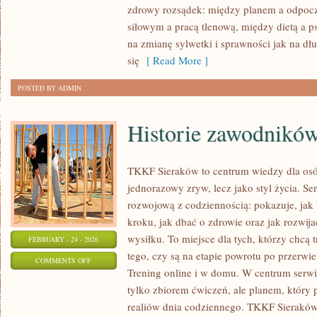
–
zdrowy rozsądek: między planem a odpoc
CODZIENNE
siłowym a pracą tlenową, między dietą a p
ŻYCIE
na zmianę sylwetki i sprawności jak na dłu
AKTYWNEJ
się
[ Read More ]
OSOBY
POSTED BY ADMIN
Historie zawodników
TKKF Sieraków to centrum wiedzy dla osób,
jednorazowy zryw, lecz jako styl życia. S
rozwojową z codziennością: pokazuje, ja
kroku, jak dbać o zdrowie oraz jak rozwi
wysiłku. To miejsce dla tych, którzy chcą t
FEBRUARY - 24 - 2026
tego, czy są na etapie powrotu po przerwi
ON
COMMENTS OFF
Trening online i w domu. W centrum serwisu
HISTORIE
tylko zbiorem ćwiczeń, ale planem, który
ZAWODNIKÓW
realiów dnia codziennego. TKKF Sierak
I