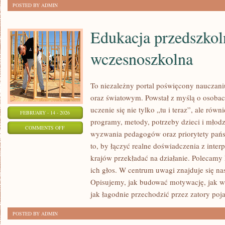
POSTED BY ADMIN
Edukacja przedszkol
wczesnoszkolna
To niezależny portal poświęcony nauczani
oraz światowym. Powstał z myślą o osobach
uczenie się nie tylko „tu i teraz”, ale równ
FEBRUARY - 14 - 2026
programy, metody, potrzeby dzieci i młod
ON
COMMENTS OFF
wyzwania pedagogów oraz priorytety pańs
EDUKACJA
to, by łączyć realne doświadczenia z interp
PRZEDSZKOLNA
krajów przekładać na działanie. Polecamy
I
ich głos. W centrum uwagi znajduje się nas
WCZESNOSZKOLNA
Opisujemy, jak budować motywację, jak ws
jak łagodnie przechodzić przez zatory poja
POSTED BY ADMIN