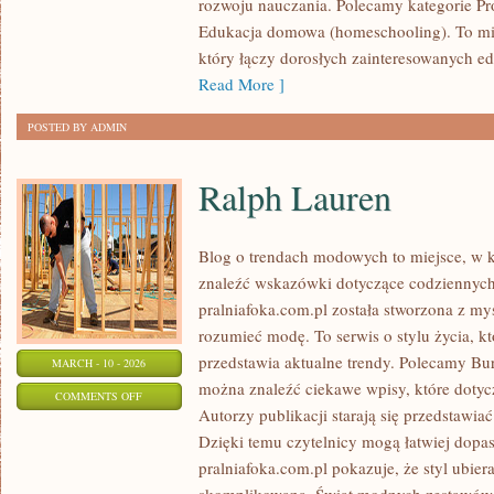
rozwoju nauczania. Polecamy kategorie P
NAUCZYCIELI
Edukacja domowa (homeschooling). To mie
który łączy dorosłych zainteresowanych ed
Read More ]
POSTED BY ADMIN
Ralph Lauren
Blog o trendach modowych to miejsce, w k
znaleźć wskazówki dotyczące codziennych s
pralniafoka.com.pl została stworzona z myś
rozumieć modę. To serwis o stylu życia, k
przedstawia aktualne trendy. Polecamy Bur
MARCH - 10 - 2026
można znaleźć ciekawe wpisy, które dotycz
ON
COMMENTS OFF
Autorzy publikacji starają się przedstawia
RALPH
Dzięki temu czytelnicy mogą łatwiej dopa
LAUREN
pralniafoka.com.pl pokazuje, że styl ubiera