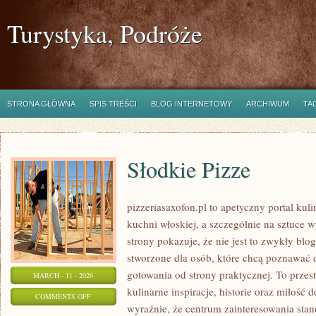
Turystyka, Podróże
STRONA GŁÓWNA
SPIS TREŚCI
BLOG INTERNETOWY
ARCHIWUM
TA
Słodkie Pizze
pizzeriasaxofon.pl to apetyczny portal kuli
kuchni włoskiej, a szczególnie na sztuce 
strony pokazuje, że nie jest to zwykły blog
stworzone dla osób, które chcą poznawać
gotowania od strony praktycznej. To przest
MARCH - 11 - 2026
kulinarne inspiracje, historie oraz miłość d
ON
COMMENTS OFF
wyraźnie, że centrum zainteresowania stan
SŁODKIE