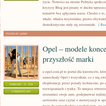
życie. Nowości na stronie Polityka społeczn
PRAWO
kryzysy Blog jest pisany w duchu uprasz
I
tematów bez spłycania sensu. Chodzi o to, 
KONSTYTUCJA
władz, władza terytorialna, prawa obywate
demokratyczne stały się zrozumiałe.
[ Rea
POSTED BY ADMIN
Opel – modele konce
przyszłość marki
e-opel.com.pl to portal dla kierowców, któ
samochody Opel i wszystkim, co z nią zwi
eksploatacji, przez porady techniczne, po
FEBRUARY - 25 - 2026
rozwiązaniach i rynku. To miejsce stworzon
ON
COMMENTS OFF
zrozumieć swoje auto, podejmować trafnie
OPEL
serwisowe oraz czytać o motoryzacji w sp
–
pasję do samochodów z podejściem „na co d