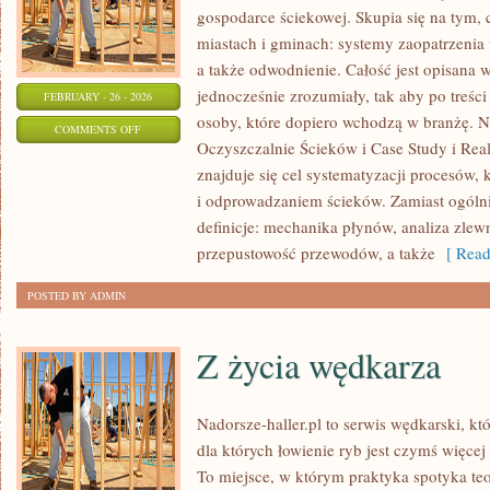
gospodarce ściekowej. Skupia się na tym, 
miastach i gminach: systemy zaopatrzenia
a także odwodnienie. Całość jest opisana 
jednocześnie zrozumiały, tak aby po treści 
FEBRUARY - 26 - 2026
osoby, które dopiero wchodzą w branżę. No
ON
COMMENTS OFF
Oczyszczalnie Ścieków i Case Study i Real
EFEKTYWNOŚĆ
znajduje się cel systematyzacji procesów,
ENERGETYCZNA
i odprowadzaniem ścieków. Zamiast ogólni
definicje: mechanika płynów, analiza zle
przepustowość przewodów, a także
[ Read
POSTED BY ADMIN
Z życia wędkarza
Nadorsze-haller.pl to serwis wędkarski, kt
dla których łowienie ryb jest czymś więc
To miejsce, w którym praktyka spotyka te