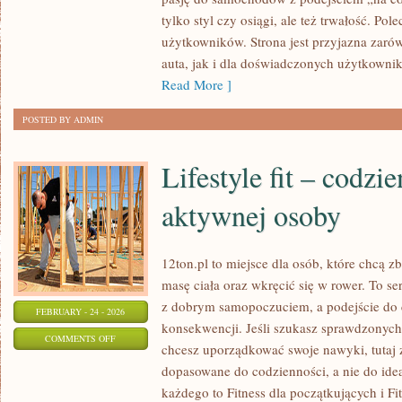
MODELE
tylko styl czy osiągi, ale też trwałość. Po
KONCEPCYJNE
użytkowników. Strona jest przyjazna zarów
I
auta, jak i dla doświadczonych użytkownik
PRZYSZŁOŚĆ
Read More ]
MARKI
POSTED BY ADMIN
Lifestyle fit – codzi
aktywnej osoby
12ton.pl to miejsce dla osób, które chcą
masę ciała oraz wkręcić się w rower. To se
z dobrym samopoczuciem, a podejście do c
FEBRUARY - 24 - 2026
konsekwencji. Jeśli szukasz sprawdzonych
ON
COMMENTS OFF
chcesz uporządkować swoje nawyki, tutaj z
LIFESTYLE
dopasowane do codzienności, a nie do idea
FIT
każdego to Fitness dla początkujących i Fi