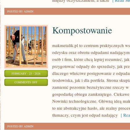
między oczyszczaniem, a także
[ Read Mo
POSTED BY ADMIN
Kompostowanie
makmetalik.pl to centrum praktycznych 
odzysku oraz obrotu odpadami nadającymi 
osób i firm, które chcą lepiej rozumieć, ja
przygotować odpady do sprzedaży, jak prze
dlaczego właściwe postępowanie z odpada
FEBRUARY - 23 - 2026
środowiska, jak i dla portfela. Strona skupi
ON
COMMENTS OFF
zamienić pozornie bezużyteczne rzeczy w 
KOMPOSTOWANIE
gospodarkę obiegu zamkniętego. Ciekawe 
Nowinki technologiczne. Główną ideą makme
to nie abstrakcyjne hasło, ale realny proc
tłumaczy, czym jest odpad nadający
[ Rea
POSTED BY ADMIN