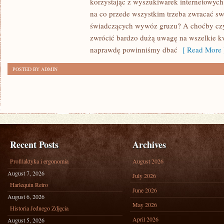
korzystając z wyszukiwarek internetowych.
WYWÓZ
na co przede wszystkim trzeba zwracać sw
ŚMIECI
świadczących wywóz gruzu? A choćby czym
Z
zwrócić bardzo dużą uwagę na wszelkie k
BUDOWY
naprawdę powinniśmy dbać
[ Read More 
MIESZKAŃ
POSTED BY ADMIN
Recent Posts
Archives
Profilaktyka i ergonomia
August 2026
August 7, 2026
July 2026
Harlequin Retro
June 2026
August 6, 2026
May 2026
Historia Jednego Zdjęcia
April 2026
August 5, 2026