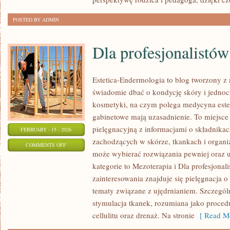
POSTED BY ADMIN
Dla profesjonalistów
Estetica-Endermologia to blog tworzony z 
świadomie dbać o kondycję skóry i jednocz
kosmetyki, na czym polega medycyna estet
gabinetowe mają uzasadnienie. To miejsce
pielęgnacyjną z informacjami o składnika
FEBRUARY - 15 - 2026
zachodzących w skórze, tkankach i organi
ON
COMMENTS OFF
może wybierać rozwiązania pewniej oraz 
DLA
kategorie to Mezoterapia i Dla profesjona
PROFESJONALISTÓW
zainteresowania znajduje się pielęgnacja o 
tematy związane z ujędrnianiem. Szczegó
stymulacja tkanek, rozumiana jako proced
cellulitu oraz drenaż. Na stronie
[ Read Mo