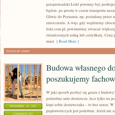
BUDOWA
przeprowadzki Łódź powinny być profesjona
WŁASNEGO
będzie, po prostu w czasie transportu na
DOMU
Gliwic do Poznania, np. posiadany przez n
–
zniszczeniu. A więc gdy wejdziemy choci
TO
lodz.com.pl, powinniśmy zwracać większą 
NA
świadczonych usług lub certyfikaty. Cena j
PEWNO
musi
[ Read More ]
NIC
POSTED BY ADMIN
PROSTEGO!
Budowa własnego d
poszukujemy facho
W jaki sposób pozbyć się gruzu z budowy? 
potrzebne auto dostawcze, lecz tylko na je
kupi sobie dostawczaka – to bez sensu. 
NOVEMBER - 30 - 2025
prądotwórczych jest podobnie. Jeżeli nie s
ON
COMMENTS OFF