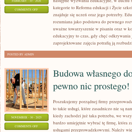
następne wyzwania edukacyjne, w duchu s
FEBRUARY - 10 - 2026
kategorie to Reforma edukacji i Życie szk
ON
COMMENTS OFF
znajduje się uczeń oraz jego potrzeby. Ed
EDUKACJA
rozumiana jako podstawa do pewnego rozwoj
A
uważne towarzyszenie w pisaniu oraz w ko
ZDROWIE
edukacyjny to czas, gdy chęć odkrywania 
PSYCHICZNE
zaprojektowane zajęcia potrafią ją rozbud
POSTED BY ADMIN
Budowa własnego do
pewno nic prostego!
Poszukujemy porządnej firmy przeprowad
to takie usługi, które zasadniczo nie są 
kiedy zachodzi już taka potrzeba, we wsz
NOVEMBER - 30 - 2025
bardzo umiejętnie wybrać tę firmę, która 
ON
COMMENTS OFF
usługami przeprowadzkowymi. Należy wied