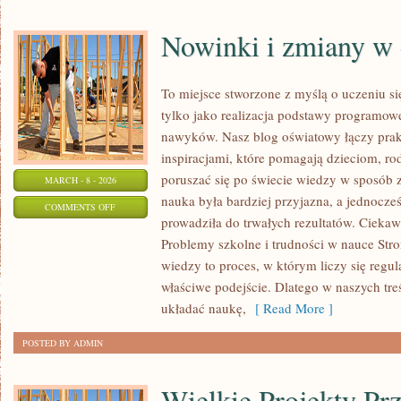
Nowinki i zmiany w 
To miejsce stworzone z myślą o uczeniu si
tylko jako realizacja podstawy programowe
nawyków. Nasz blog oświatowy łączy pra
inspiracjami, które pomagają dzieciom, 
poruszać się po świecie wiedzy w sposób 
MARCH - 8 - 2026
nauka była bardziej przyjazna, a jednocześ
ON
COMMENTS OFF
prowadziła do trwałych rezultatów. Ciekaw
NOWINKI
Problemy szkolne i trudności w nauce Stro
I
wiedzy to proces, w którym liczy się regul
ZMIANY
właściwe podejście. Dlatego w naszych tr
W
układać naukę,
[ Read More ]
EDUKACJI
POSTED BY ADMIN
Wielkie Projekty Pr