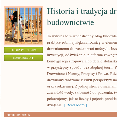
Historia i tradycja 
budownictwie
Ta witryna to wszechstronny blog budowl
praktyce robi największą różnicę w elemen
drewnianemu do zastosowań nośnych. Jeżeli
FEBRUARY - 13 - 2026
inwestycji, odświeżenie, platforma zewnęt
ON
COMMENTS OFF
kondygnacja stropowa albo detale stolarsk
HISTORIA
w przystępny sposób, bez zbędnej teorii.
I
Drewniane i Normy, Przepisy i Prawo. Rdze
TRADYCJA
drewniany widziane z kilku perspektyw nara
DREWNA
oraz codziennej. Z jednej strony omawiamy
W
zawartość wody, skłonność do paczenia, tw
BUDOWNICTWIE
pokazujemy, jak te liczby i pojęcia przekł
działania
[ Read More ]
POSTED BY ADMIN