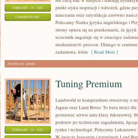
nie chcą stać w miejscu i traktują dydakty
punkt styku inspiracji i wdrożeń, gdzie p
FEBRUARY - 20 - 2026
nauczania oraz satysfakcja zarówno nauczyc
ON
COMMENTS OFF
Polecamy Nauka języka angielskiego i Pr
TŁUMACZENIA
strony opiera się na przekonaniu, że język 
I
uczestnik angażuje się w znaczące zadania,
INTERPRETACJE
moderatoreｍ procesu. Dlatego w centrum u
zadaniowe, które
[ Read More ]
POSTED BY ADMIN
Tuning Premium
Landworld to kompendium stworzony z my
Jaguar oraz Land Rover. To baza treści dla
poznawać serwis auta klasy luksusowej. St
podstaw po techniczne zagadnienia, łączą
rynku i technologii. Polecamy Luksusowe 
FEBRUARY - 18 - 2026
W świecie Jaguarów i terenówek Land Rove