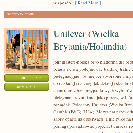
w sposób,
[ Read More ]
TRENERÓW
POSTED BY ADMIN
Unilever (Wielka
Brytania/Holandia)
johnmasters-polska.pl to platforma dla osób
beauty i chcą podejmować bardziej trafne
pielęgnacyjne. To miejsce stworzone z myśl
FEBRUARY - 23 - 2026
co nakładają na cerę, jak działają składnik
ON
COMMENTS OFF
chaosu oraz bez przypadkowych wyborów. 
UNILEVER
pielęgnacji rozumianej jako proces, w który
(WIELKA
rozsądek. Polecamy Unilever (Wielka Bryta
BRYTANIA/HOLANDIA)
Gamble (P&G) (USA). Motywem przewodnim
skóry oparta na obserwacji, a nie tylko na
pomaga porządkować pojęcia, tłumaczy r