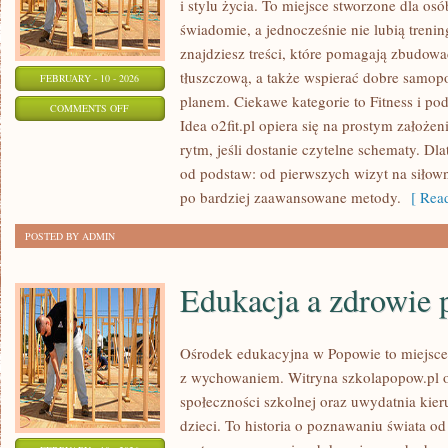
i stylu życia. To miejsce stworzone dla osó
świadomie, a jednocześnie nie lubią trenin
znajdziesz treści, które pomagają zbudow
tłuszczową, a także wspierać dobre samopo
FEBRUARY - 10 - 2026
planem. Ciekawe kategorie to Fitness i po
ON
COMMENTS OFF
Idea o2fit.pl opiera się na prostym założe
FITNESS
rytm, jeśli dostanie czytelne schematy. Dl
od podstaw: od pierwszych wizyt na siłown
po bardziej zaawansowane metody.
[ Read
POSTED BY ADMIN
Edukacja a zdrowie 
Ośrodek edukacyjna w Popowie to miejsce, 
z wychowaniem. Witryna szkolapopow.pl o
społeczności szkolnej oraz uwydatnia kieru
dzieci. To historia o poznawaniu świata o