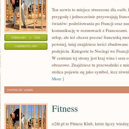
Ten serwis to miejsce stworzone dla osób, 
przygodę i jednocześnie przyswajają fran
światów: podróżowania po Francji oraz nau
komunikację w rozmowach z Francuzami. 
urlop, ale też chcesz poczuć francuską me
FEBRUARY - 11 - 2026
pewniej, tutaj znajdziesz treści zbudowa
ON
COMMENTS OFF
podejściu. Kategorie to Noclegi we Francji 
FRANCJA
W centrum tej strony jest kraj wina i sera o
DLA
obrazowo. Znajdziesz tu przewodniki z mie
POCZĄTKUJĄCYCH
stolica pojawia się jako symbol, lecz równ
More ]
POSTED BY ADMIN
Fitness
o2fit.pl to Fitness Klub, które łączy wiedz