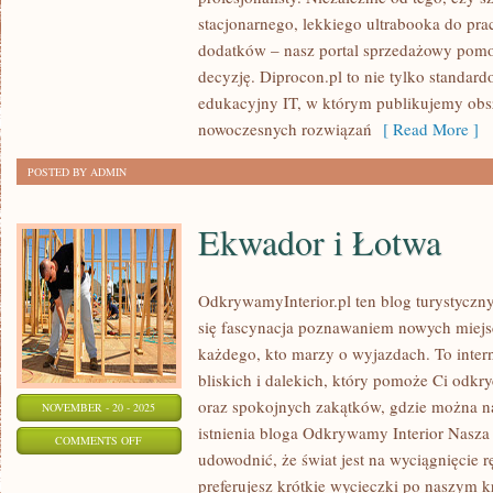
CZĘŚCI
stacjonarnego, lekkiego ultrabooka do pra
KOMPUTEROWE
dodatków – nasz portal sprzedażowy pom
decyzję. Diprocon.pl to nie tylko standard
edukacyjny IT, w którym publikujemy obsz
nowoczesnych rozwiązań
[ Read More ]
POSTED BY ADMIN
Ekwador i Łotwa
OdkrywamyInterior.pl ten blog turystyczny
się fascynacja poznawaniem nowych miejsc
każdego, kto marzy o wyjazdach. To inte
bliskich i dalekich, który pomoże Ci odkry
oraz spokojnych zakątków, gdzie można n
NOVEMBER - 20 - 2025
istnienia bloga Odkrywamy Interior Nasza m
ON
COMMENTS OFF
udowodnić, że świat jest na wyciągnięcie r
EKWADOR
preferujesz krótkie wycieczki po naszym k