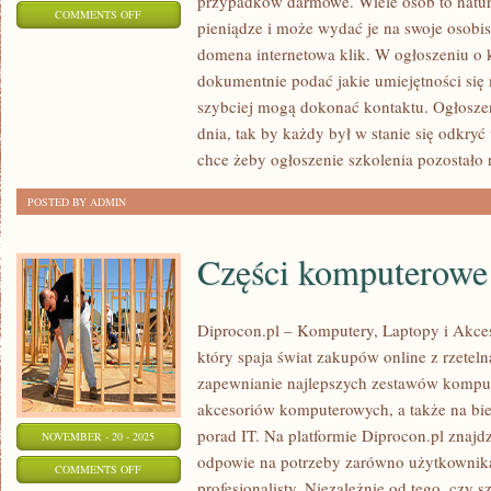
przypadków darmowe. Wiele osób to natura
ON
COMMENTS OFF
pieniądze i może wydać je na swoje osobis
KSZTAŁTOWAĆ
domena internetowa klik. W ogłoszeniu o
MA
dokumentnie podać jakie umiejętności się
OBOWIĄZEK
szybciej mogą dokonać kontaktu. Ogłoszen
SIĘ
dnia, tak by każdy był w stanie się odkry
KAŻDY
chce żeby ogłoszenie szkolenia pozostało 
Z
POSTED BY ADMIN
NAS
Części komputerowe
Diprocon.pl – Komputery, Laptopy i Akces
który spaja świat zakupów online z rzeteln
zapewnianie najlepszych zestawów komput
akcesoriów komputerowych, a także na bie
porad IT. Na platformie Diprocon.pl znajdzi
NOVEMBER - 20 - 2025
odpowie na potrzeby zarówno użytkownik
ON
COMMENTS OFF
profesjonalisty. Niezależnie od tego, czy