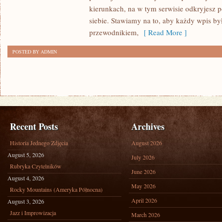
I
kierunkach, na w tym serwisie odkryjesz 
ŁOTWA
siebie. Stawiamy na to, aby każdy wpis by
przewodnikiem,
[ Read More ]
POSTED BY ADMIN
Recent Posts
Archives
Historia Jednego Zdjęcia
August 2026
August 5, 2026
July 2026
Rubryka Czytelników
June 2026
August 4, 2026
May 2026
Rocky Mountains (Ameryka Północna)
April 2026
August 3, 2026
Jazz i Improwizacja
March 2026