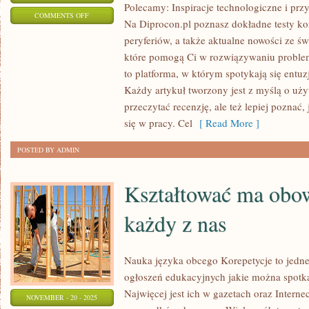
Polecamy: Inspiracje technologiczne i prz
ON
COMMENTS OFF
Na Diprocon.pl poznasz dokładne testy k
NOWINKI
peryferiów, a także aktualne nowości ze św
Z
które pomogą Ci w rozwiązywaniu proble
TARGÓW
to platforma, w którym spotykają się entu
I
Każdy artykuł tworzony jest z myślą o uży
WYDARZEŃ
przeczytać recenzję, ale też lepiej poznać
BRANŻOWYCH
się w pracy. Cel
[ Read More ]
I
POSTED BY ADMIN
TESTY
WYDAJNOŚCIOWE
Kształtować ma obow
każdy z nas
Nauka języka obcego Korepetycje to jedne
ogłoszeń edukacyjnych jakie można spotk
Najwięcej jest ich w gazetach oraz Intern
NOVEMBER - 20 - 2025