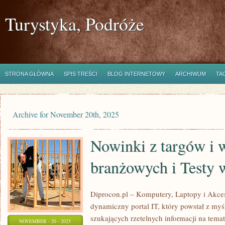
Turystyka, Podróże
STRONA GŁÓWNA
SPIS TREŚCI
BLOG INTERNETOWY
ARCHIWUM
TA
Archive for November 20th, 2025
Nowinki z targów i 
branżowych i Testy 
Diprocon.pl – Komputery, Laptopy i Akceso
dynamiczny portal IT, który powstał z my
szukających rzetelnych informacji na tema
NOVEMBER - 20 - 2025