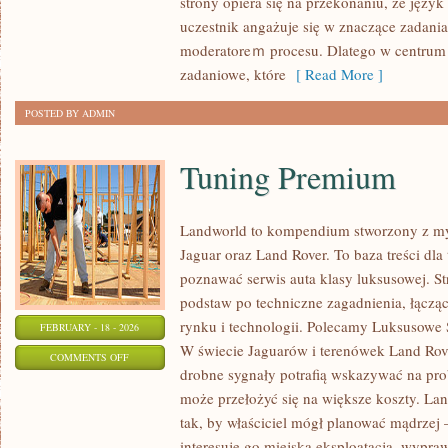
strony opiera się na przekonaniu, że język 
I
uczestnik angażuje się w znaczące zadania,
INTERPRETACJE
moderatoreｍ procesu. Dlatego w centrum u
zadaniowe, które
[ Read More ]
POSTED BY ADMIN
Tuning Premium
Landworld to kompendium stworzony z my
Jaguar oraz Land Rover. To baza treści dla
poznawać serwis auta klasy luksusowej. St
podstaw po techniczne zagadnienia, łączą
rynku i technologii. Polecamy Luksusowe 
FEBRUARY - 18 - 2026
W świecie Jaguarów i terenówek Land Rove
ON
COMMENTS OFF
drobne sygnały potrafią wskazywać na pro
TUNING
może przełożyć się na większe koszty. La
PREMIUM
tak, by właściciel mógł planować mądrzej –
interesuje go miejska eksploatacja, wyprawy