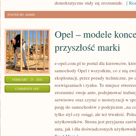
demokratyczne stały się zrozumiałe.
[ Rea
POSTED BY ADMIN
Opel – modele konce
przyszłość marki
e-opel.com.pl to portal dla kierowców, któ
samochody Opel i wszystkim, co z nią zwi
eksploatacji, przez porady techniczne, po
FEBRUARY - 25 - 2026
rozwiązaniach i rynku. To miejsce stworzon
ON
COMMENTS OFF
zrozumieć swoje auto, podejmować trafnie
OPEL
serwisowe oraz czytać o motoryzacji w sp
–
pasję do samochodów z podejściem „na co d
MODELE
tylko styl czy osiągi, ale też trwałość. Po
KONCEPCYJNE
użytkowników. Strona jest przyjazna zarów
I
auta, jak i dla doświadczonych użytkownik
PRZYSZŁOŚĆ