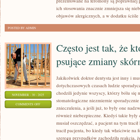
prezentowane na feromony są poprawniej p
WIĘKSZA
ich stosowania znacznie zmniejsza się nie
CZĘŚĆ
objawów alergicznych, a w dodatku ściśl
UŻYWANYCH
POSTED BY ADMIN
PRZEZ
NAS
Często jest tak, że k
psujące zmiany skór
Jakikolwiek doktor dentysta jest inny i m
dotychczasowych czasach ludzie sporadyczn
chodzili jedynie wszyscy, którzy bólu się n
NOVEMBER - 30 - 2025
stomatologiczne niezmiernie sporadyczni
ON
COMMENTS OFF
znieczulenia, a jeśli już, to były one nad
CZĘSTO
również niebezpieczne. Kiedyś takie były c
JEST
musiał oszczędzać, a pacjent na tym tracił
TAK,
tracił pacjenta, bo kiedy tak właściwie na f
ŻE
szeregu przypadków zachodziła reakcja, że