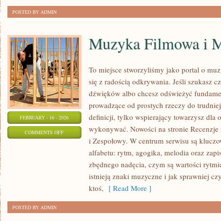
W
POSTED BY ADMIN
OGRODZIE
Muzyka Filmowa i M
To miejsce stworzyliśmy jako portal o mu
się z radością odkrywania. Jeśli szukasz cz
dźwięków albo chcesz odświeżyć fundamen
prowadzące od prostych rzeczy do trudniejs
definicji, tylko wspierający towarzysz dla 
FEBRUARY - 16 - 2026
wykonywać. Nowości na stronie Recenzje
ON
COMMENTS OFF
i Zespołowy. W centrum serwisu są kluc
MUZYKA
alfabetu: rytm, agogika, melodia oraz zap
FILMOWA
zbędnego nadęcia, czym są wartości rytmi
I
istnieją znaki muzyczne i jak sprawniej cz
MUSICALE
ktoś,
[ Read More ]
POSTED BY ADMIN