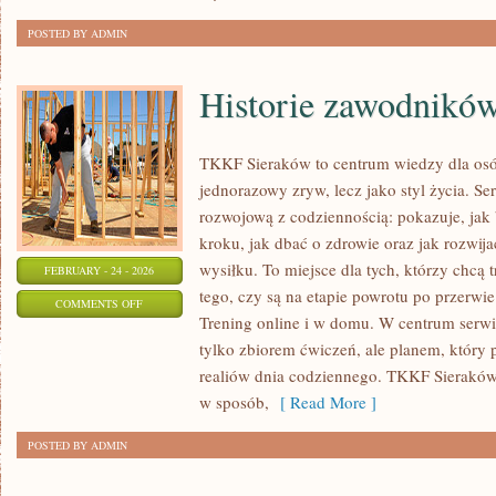
OSOBY
POSTED BY ADMIN
Historie zawodników
TKKF Sieraków to centrum wiedzy dla osób,
jednorazowy zryw, lecz jako styl życia. S
rozwojową z codziennością: pokazuje, ja
kroku, jak dbać o zdrowie oraz jak rozwi
wysiłku. To miejsce dla tych, którzy chcą t
FEBRUARY - 24 - 2026
tego, czy są na etapie powrotu po przerwi
ON
COMMENTS OFF
Trening online i w domu. W centrum serwisu
HISTORIE
tylko zbiorem ćwiczeń, ale planem, który
ZAWODNIKÓW
realiów dnia codziennego. TKKF Sierak
I
w sposób,
[ Read More ]
TRENERÓW
POSTED BY ADMIN