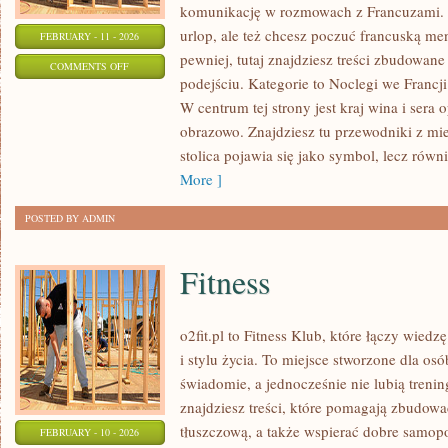
komunikację w rozmowach z Francuzami. 
urlop, ale też chcesz poczuć francuską me
FEBRUARY - 11 - 2026
pewniej, tutaj znajdziesz treści zbudowa
ON
COMMENTS OFF
podejściu. Kategorie to Noclegi we Francji 
FRANCJA
W centrum tej strony jest kraj wina i sera o
DLA
obrazowo. Znajdziesz tu przewodniki z mie
POCZĄTKUJĄCYCH
stolica pojawia się jako symbol, lecz równ
More ]
POSTED BY ADMIN
Fitness
o2fit.pl to Fitness Klub, które łączy wiedz
i stylu życia. To miejsce stworzone dla osó
świadomie, a jednocześnie nie lubią trenin
znajdziesz treści, które pomagają zbudow
tłuszczową, a także wspierać dobre samopo
FEBRUARY - 10 - 2026