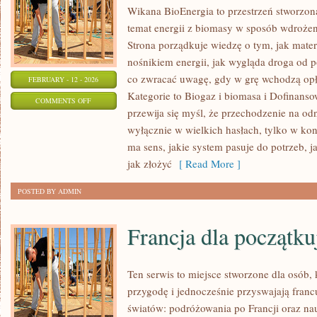
Wikana BioEnergia to przestrzeń stworzon
temat energii z biomasy w sposób wdrożeni
Strona porządkuje wiedzę o tym, jak mater
nośnikiem energii, jak wygląda droga od po
co zwracać uwagę, gdy w grę wchodzą opł
FEBRUARY - 12 - 2026
Kategorie to Biogaz i biomasa i Dofinansow
ON
COMMENTS OFF
przewija się myśl, że przechodzenie na odn
EDUKACJA
wyłącznie w wielkich hasłach, tylko w kon
I
ma sens, jakie system pasuje do potrzeb, ja
POPULARYZACJA
jak złożyć
[ Read More ]
POSTED BY ADMIN
Francja dla początku
Ten serwis to miejsce stworzone dla osób, 
przygodę i jednocześnie przyswajają fran
światów: podróżowania po Francji oraz nau