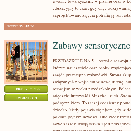
uważne towarzyszenie w pisaniu oraz w ko
ZDROWIE
edukacyjny to czas, gdy chęć odkrywania 
PSYCHICZNE
zaprojektowane zajęcia potrafią ją rozbud
POSTED BY ADMIN
Zabawy sensoryczne
PRZEDSZKOLE NA 5 – portal o rozwoju n
którym nauczyciele oraz osoby wspierając
znajdą przystępne wskazówki. Strona skupi
związanych z wejściem w nową rutynę, em
rozwojem w wieku przedszkolnym. Polecam
FEBRUARY - 9 - 2026
międzykulturowość i Muzyka i ruch. Strona
ON
COMMENTS OFF
podręcznikiem. To raczej codzienny pomoc
ZABAWY
dziecko, kiedy pojawia się płacz, gdy w d
SENSORYCZNE
po dniu pełnym nowości, albo kiedy trzeb
nowe zasady. Misją serwisu jest porządko
jednocześnie wzmacniać w dziecku to,
[ R