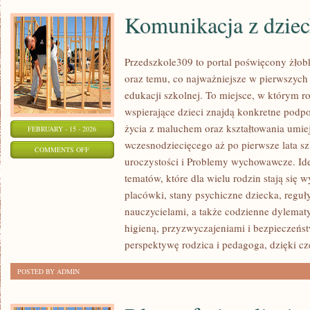
Komunikacja z dzie
Przedszkole309 to portal poświęcony żłob
oraz temu, co najważniejsze w pierwszych 
edukacji szkolnej. To miejsce, w którym ro
wspierające dzieci znajdą konkretne podpo
życia z maluchem oraz kształtowania umie
FEBRUARY - 15 - 2026
wczesnodziecięcego aż po pierwsze lata sz
ON
COMMENTS OFF
uroczystości i Problemy wychowawcze. Ide
KOMUNIKACJA
tematów, które dla wielu rodzin stają się
Z
placówki, stany psychiczne dziecka, regu
DZIECKIEM
nauczycielami, a także codzienne dylemat
higieną, przyzwyczajeniami i bezpieczeńs
perspektywę rodzica i pedagoga, dzięki c
POSTED BY ADMIN