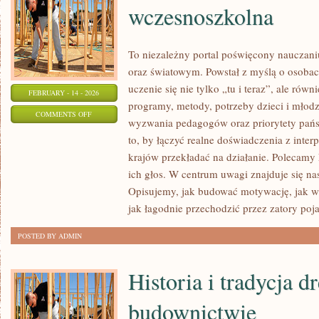
wczesnoszkolna
To niezależny portal poświęcony nauczani
oraz światowym. Powstał z myślą o osobach
uczenie się nie tylko „tu i teraz”, ale równ
FEBRUARY - 14 - 2026
programy, metody, potrzeby dzieci i młod
ON
COMMENTS OFF
wyzwania pedagogów oraz priorytety pańs
EDUKACJA
to, by łączyć realne doświadczenia z interp
PRZEDSZKOLNA
krajów przekładać na działanie. Polecamy
I
ich głos. W centrum uwagi znajduje się nas
WCZESNOSZKOLNA
Opisujemy, jak budować motywację, jak ws
jak łagodnie przechodzić przez zatory poja
POSTED BY ADMIN
Historia i tradycja 
budownictwie