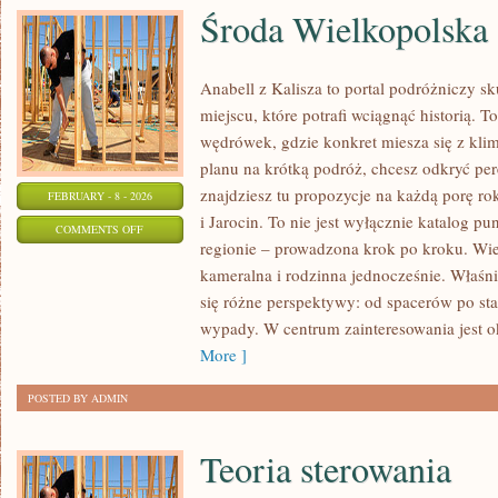
Środa Wielkopolska
Anabell z Kalisza to portal podróżniczy s
miejscu, które potrafi wciągnąć historią. 
wędrówek, gdzie konkret miesza się z klim
planu na krótką podróż, chcesz odkryć pe
znajdziesz tu propozycje na każdą porę ro
FEBRUARY - 8 - 2026
i Jarocin. To nie jest wyłącznie katalog 
ON
COMMENTS OFF
regionie – prowadzona krok po kroku. Wiel
ŚRODA
kameralna i rodzinna jednocześnie. Właśni
WIELKOPOLSKA
się różne perspektywy: od spacerów po s
wypady. W centrum zainteresowania jest ok
More ]
POSTED BY ADMIN
Teoria sterowania