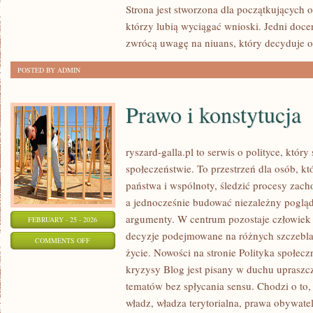
Strona jest stworzona dla początkujących 
ŻYCIA
którzy lubią wyciągać wnioski. Jedni docen
WĘDKARZA
zwrócą uwagę na niuans, który decyduje o
POSTED BY ADMIN
Prawo i konstytucja
ryszard-galla.pl to serwis o polityce, który
społeczeństwie. To przestrzeń dla osób, 
państwa i wspólnoty, śledzić procesy zach
a jednocześnie budować niezależny pogląd 
argumenty. W centrum pozostaje człowiek j
FEBRUARY - 25 - 2026
decyzje podejmowane na różnych szczeblac
ON
COMMENTS OFF
życie. Nowości na stronie Polityka społeczn
PRAWO
kryzysy Blog jest pisany w duchu uprasz
I
tematów bez spłycania sensu. Chodzi o to, 
KONSTYTUCJA
władz, władza terytorialna, prawa obywate