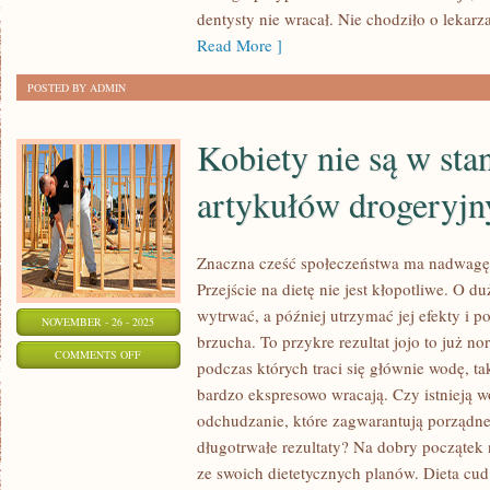
KTOŚ
dentysty nie wracał. Nie chodziło o lekarz
POSIADA
Read More ]
PSUJĄCE
POSTED BY ADMIN
ZMIANY
SKÓRNE
Kobiety nie są w stan
artykułów drogeryjn
Znaczna cześć społeczeństwa ma nadwagę
Przejście na dietę nie jest kłopotliwe. O duż
wytrwać, a później utrzymać jej efekty i po
NOVEMBER - 26 - 2025
brzucha. To przykre rezultat jojo to już n
ON
COMMENTS OFF
podczas których traci się głównie wodę, ta
KOBIETY
bardzo ekspresowo wracają. Czy istnieją 
NIE
odchudzanie, które zagwarantują porządn
SĄ
długotrwałe rezultaty? Na dobry początek 
W
ze swoich dietetycznych planów. Dieta cud