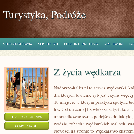
Turystyka, Podróże
STRONA GŁÓWNA
SPIS TREŚCI
BLOG INTERNETOWY
ARCHIWUM
TA
Z życia wędkarza
Nadorsze-haller.pl to serwis wędkarski, kt
dla których łowienie ryb jest czymś więc
To miejsce, w którym praktyka spotyka te
łowić skuteczniej i z większą satysfakcją.
uporządkować swoje podejście do taktyki, 
FEBRUARY - 26 - 2026
wodzie, rybach i wędkarskich realiach, zna
ON
COMMENTS OFF
Nowości na stronie to Wędkarstwo ekstrem
Z