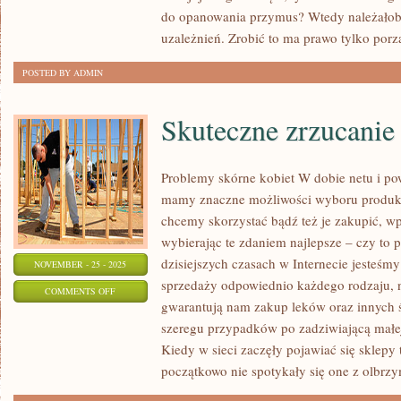
do opanowania przymus? Wtedy należałob
JEST
uzależnień. Zrobić to ma prawo tylko por
OBIEKTEM
ZAMIŁOWANIA
POSTED BY ADMIN
WIELU
BADACZY,
Skuteczne zrzucani
JACY
Problemy skórne kobiet W dobie netu i po
mamy znaczne możliwości wyboru produktó
chcemy skorzystać bądź też je zakupić, wpr
wybierając te zdaniem najlepsze – czy to 
dzisiejszych czasach w Internecie jesteśm
NOVEMBER - 25 - 2025
sprzedaży odpowiednio każdego rodzaju, n
ON
COMMENTS OFF
gwarantują nam zakup leków oraz innych
SKUTECZNE
szeregu przypadków po zadziwiającą małej
ZRZUCANIE
Kiedy w sieci zaczęły pojawiać się sklepy t
KILOGRAMÓW
początkowo nie spotykały się one z olbrzy