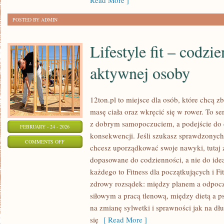
Read More ]
MARKI
POSTED BY ADMIN
Lifestyle fit – codzi
aktywnej osoby
12ton.pl to miejsce dla osób, które chcą
masę ciała oraz wkręcić się w rower. To se
z dobrym samopoczuciem, a podejście do c
FEBRUARY - 24 - 2026
konsekwencji. Jeśli szukasz sprawdzonych
ON
COMMENTS OFF
chcesz uporządkować swoje nawyki, tutaj z
LIFESTYLE
dopasowane do codzienności, a nie do idea
FIT
każdego to Fitness dla początkujących i Fi
–
zdrowy rozsądek: między planem a odpoc
CODZIENNE
siłowym a pracą tlenową, między dietą a p
ŻYCIE
na zmianę sylwetki i sprawności jak na dłu
AKTYWNEJ
się
[ Read More ]