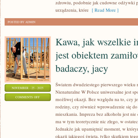
STANIE
zdrowiu, podobnie jak cudowne odżywki p
ISTNIEĆ
urządzenia, które
[ Read More ]
BEZ
POSTED BY ADMIN
ARTYKUŁÓW
DROGERYJNYCH.
Kawa, jak wszelkie 
MY
O
jest obiektem zamił
TYM
badaczy, jacy
Światem dwudziestego pierwszego wieku rz
NOVEMBER - 25 - 2025
Nienaturalne W Polsce uniwersalne jest s
ON
COMMENTS OFF
możliwej okazji. Bez względu na to, czy je
KAWA,
rodziny, czy również wprowadzenie się 
JAK
mieszkania. Impreza bez alkoholu jest nie 
WSZELKIE
ma w tym teoretycznie nic złego, w ostatec
INNE
Jednakże jak upamiętnić moment, w którym
PRODUKTY
okazji jakiegoś święta, tylko skutkiem teg