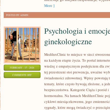
More ]
POSTED BY ADMIN
Psychologia i emocj
ginekologiczne
MediluxClinic to miejsce w sieci stworzon
na każdym etapie życia. To portal internet
wiedzę z empatycznym podejściem dla z
FEBRUARY - 17 - 2026
tej przestrzeni stoi prewencja, uważne wy
ON
COMMENTS OFF
świadomości zdrowotnej. Wpisy powstają 
PSYCHOLOGIA
tematy, które często bywają złożone, a je
I
bezpieczeństwa. Kategorie Ciąża i poród
EMOCJE
hormonalna. Na łamach MediluxClinic poja
A
cyklowi miesiączkowemu, jego zmienności
ZDROWIE
sygnały, które mogą świadczyć o przeciąż