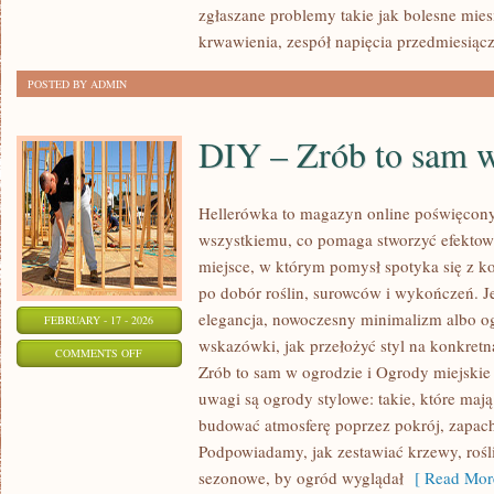
GINEKOLOGICZNE
zgłaszane problemy takie jak bolesne mies
krwawienia, zespół napięcia przedmiesią
POSTED BY ADMIN
DIY – Zrób to sam 
Hellerówka to magazyn online poświęcon
wszystkiemu, co pomaga stworzyć efekto
miejsce, w którym pomysł spotyka się z k
po dobór roślin, surowców i wykończeń. Jeś
elegancja, nowoczesny minimalizm albo og
FEBRUARY - 17 - 2026
wskazówki, jak przełożyć styl na konkretn
ON
COMMENTS OFF
Zrób to sam w ogrodzie i Ogrody miejskie
DIY
uwagi są ogrody stylowe: takie, które mają
–
budować atmosferę poprzez pokrój, zapach
ZRÓB
Podpowiadamy, jak zestawiać krzewy, roś
TO
sezonowe, by ogród wyglądał
[ Read Mor
SAM