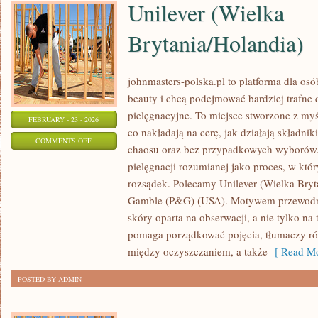
Unilever (Wielka
Brytania/Holandia)
johnmasters-polska.pl to platforma dla osób
beauty i chcą podejmować bardziej trafne
pielęgnacyjne. To miejsce stworzone z myśl
FEBRUARY - 23 - 2026
co nakładają na cerę, jak działają składnik
ON
COMMENTS OFF
chaosu oraz bez przypadkowych wyborów. 
UNILEVER
pielęgnacji rozumianej jako proces, w który
(WIELKA
rozsądek. Polecamy Unilever (Wielka Bryta
BRYTANIA/HOLANDIA)
Gamble (P&G) (USA). Motywem przewodnim
skóry oparta na obserwacji, a nie tylko na
pomaga porządkować pojęcia, tłumaczy r
między oczyszczaniem, a także
[ Read Mo
POSTED BY ADMIN