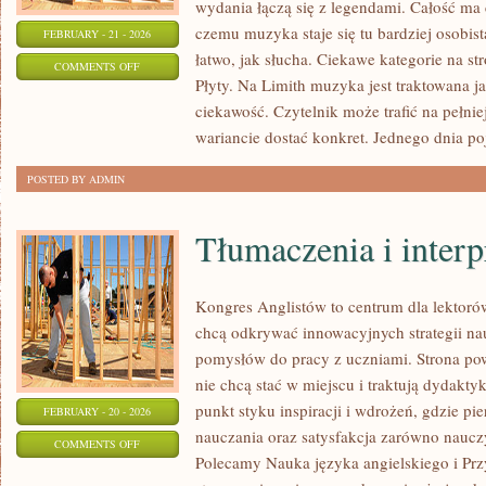
wydania łączą się z legendami. Całość ma 
czemu muzyka staje się tu bardziej osobista
FEBRUARY - 21 - 2026
łatwo, jak słucha. Ciekawe kategorie na s
ON
COMMENTS OFF
Płyty. Na Limith muzyka jest traktowana ja
MUZYKA
ciekawość. Czytelnik może trafić na pełni
I
wariancie dostać konkret. Jednego dnia po
EMOCJE
POSTED BY ADMIN
Tłumaczenia i interp
Kongres Anglistów to centrum dla lektorów
chcą odkrywać innowacyjnych strategii na
pomysłów do pracy z uczniami. Strona pow
nie chcą stać w miejscu i traktują dydakty
punkt styku inspiracji i wdrożeń, gdzie p
FEBRUARY - 20 - 2026
nauczania oraz satysfakcja zarówno nauczyc
ON
COMMENTS OFF
Polecamy Nauka języka angielskiego i Pr
TŁUMACZENIA