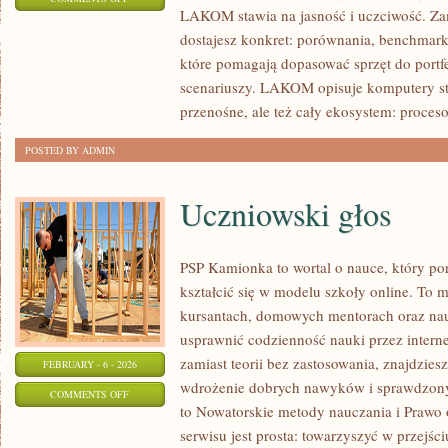
LAKOM stawia na jasność i uczciwość. Za
SPRZĘT
dostajesz konkret: porównania, benchmark
DLA
które pomagają dopasować sprzęt do portf
TWÓRCÓW
scenariuszy. LAKOM opisuje komputery st
I
przenośne, ale też cały ekosystem: proceso
AI
POSTED BY ADMIN
Uczniowski głos
PSP Kamionka to wortal o nauce, który por
kształcić się w modelu szkoły online. To 
kursantach, domowych mentorach oraz nau
usprawnić codzienność nauki przez internet
zamiast teorii bez zastosowania, znajdzies
FEBRUARY - 6 - 2026
wdrożenie dobrych nawyków i sprawdzony
ON
COMMENTS OFF
to Nowatorskie metody nauczania i Prawo 
UCZNIOWSKI
serwisu jest prosta: towarzyszyć w przejśc
GŁOS