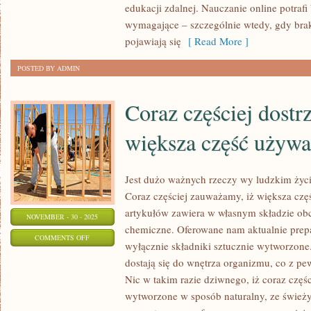
edukacji zdalnej. Nauczanie online potrafi
wymagające – szczególnie wtedy, gdy brak
pojawiają się
[ Read More ]
POSTED BY ADMIN
Coraz częściej dostr
większa część używa
Jest dużo ważnych rzeczy wy ludzkim życiu
Coraz częściej zauważamy, iż większa cz
artykułów zawiera w własnym składzie o
NOVEMBER - 30 - 2025
chemiczne. Oferowane nam aktualnie prepa
ON
COMMENTS OFF
wyłącznie składniki sztucznie wytworzone
CORAZ
dostają się do wnętrza organizmu, co z pe
CZĘŚCIEJ
Nic w takim razie dziwnego, iż coraz częśc
DOSTRZEGAMY,
wytworzone w sposób naturalny, ze śwież
IŻ