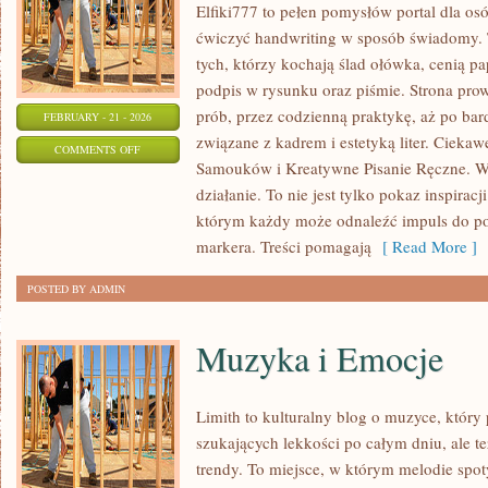
Elfiki777 to pełen pomysłów portal dla osó
ćwiczyć handwriting w sposób świadomy. 
tych, którzy kochają ślad ołówka, cenią p
podpis w rysunku oraz piśmie. Strona pro
prób, przez codzienną praktykę, aż po ba
FEBRUARY - 21 - 2026
związane z kadrem i estetyką liter. Ciekaw
ON
COMMENTS OFF
Samouków i Kreatywne Pisanie Ręczne. W 
MATERIAŁY
działanie. To nie jest tylko pokaz inspiracj
I
którym każdy może odnaleźć impuls do po
NARZĘDZIA
markera. Treści pomagają
[ Read More ]
POSTED BY ADMIN
Muzyka i Emocje
Limith to kulturalny blog o muzyce, który
szukających lekkości po całym dniu, ale te
trendy. To miejsce, w którym melodie spoty