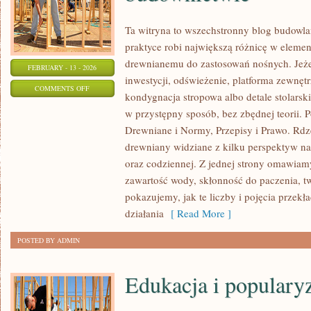
Ta witryna to wszechstronny blog budowl
praktyce robi największą różnicę w elemen
drewnianemu do zastosowań nośnych. Jeżeli
FEBRUARY - 13 - 2026
inwestycji, odświeżenie, platforma zewnęt
ON
COMMENTS OFF
kondygnacja stropowa albo detale stolarsk
HISTORIA
w przystępny sposób, bez zbędnej teorii.
I
Drewniane i Normy, Przepisy i Prawo. Rdze
TRADYCJA
drewniany widziane z kilku perspektyw nara
DREWNA
oraz codziennej. Z jednej strony omawiamy
W
zawartość wody, skłonność do paczenia, tw
BUDOWNICTWIE
pokazujemy, jak te liczby i pojęcia przekł
działania
[ Read More ]
POSTED BY ADMIN
Edukacja i populary