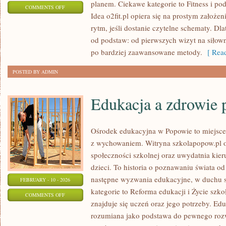
planem. Ciekawe kategorie to Fitness i po
ON
COMMENTS OFF
Idea o2fit.pl opiera się na prostym założe
FITNESS
rytm, jeśli dostanie czytelne schematy. Dl
od podstaw: od pierwszych wizyt na siłown
po bardziej zaawansowane metody.
[ Read
POSTED BY ADMIN
Edukacja a zdrowie 
Ośrodek edukacyjna w Popowie to miejsce, 
z wychowaniem. Witryna szkolapopow.pl o
społeczności szkolnej oraz uwydatnia kieru
dzieci. To historia o poznawaniu świata o
następne wyzwania edukacyjne, w duchu s
FEBRUARY - 10 - 2026
kategorie to Reforma edukacji i Życie szk
ON
COMMENTS OFF
znajduje się uczeń oraz jego potrzeby. Ed
EDUKACJA
rozumiana jako podstawa do pewnego rozwoj
A