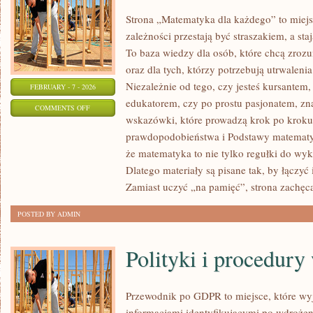
Strona „Matematyka dla każdego” to miejs
zależności przestają być straszakiem, a sta
To baza wiedzy dla osób, które chcą zro
oraz dla tych, którzy potrzebują utrwalen
Niezależnie od tego, czy jesteś kursantem
FEBRUARY - 7 - 2026
edukatorem, czy po prostu pasjonatem, zn
ON
COMMENTS OFF
wskazówki, które prowadzą krok po kroku
TEORIA
prawdopodobieństwa i Podstawy matematyki
STEROWANIA
że matematyka to nie tylko regułki do wyk
Dlatego materiały są pisane tak, by łączyć 
Zamiast uczyć „na pamięć”, strona zachęc
POSTED BY ADMIN
Polityki i procedur
Przewodnik po GDPR to miejsce, które wy
informacjami identyfikującymi po wdrożen