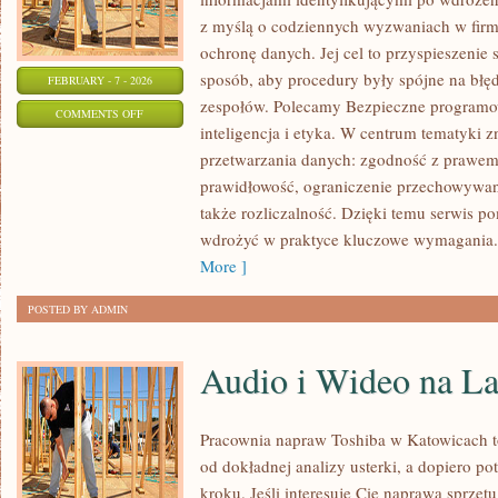
z myślą o codziennych wyzwaniach w firma
ochronę danych. Jej cel to przyspieszenie
sposób, aby procedury były spójne na błęd
FEBRUARY - 7 - 2026
zespołów. Polecamy Bezpieczne programo
ON
COMMENTS OFF
inteligencja i etyka. W centrum tematyki 
POLITYKI
przetwarzania danych: zgodność z prawem,
I
prawidłowość, ograniczenie przechowywania
PROCEDURY
także rozliczalność. Dzięki temu serwis po
WEWNĘTRZNE
wdrożyć w praktyce kluczowe wymagania. 
More ]
POSTED BY ADMIN
Audio i Wideo na L
Pracownia napraw Toshiba w Katowicach 
od dokładnej analizy usterki, a dopiero 
kroku. Jeśli interesuje Cię naprawa sprzętu