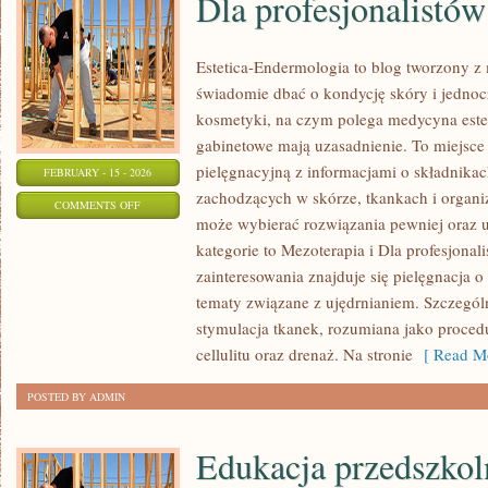
Dla profesjonalistów
Estetica-Endermologia to blog tworzony z 
świadomie dbać o kondycję skóry i jednocz
kosmetyki, na czym polega medycyna estet
gabinetowe mają uzasadnienie. To miejsce
pielęgnacyjną z informacjami o składnika
FEBRUARY - 15 - 2026
zachodzących w skórze, tkankach i organi
ON
COMMENTS OFF
może wybierać rozwiązania pewniej oraz 
DLA
kategorie to Mezoterapia i Dla profesjona
PROFESJONALISTÓW
zainteresowania znajduje się pielęgnacja o 
tematy związane z ujędrnianiem. Szczegó
stymulacja tkanek, rozumiana jako proced
cellulitu oraz drenaż. Na stronie
[ Read Mo
POSTED BY ADMIN
Edukacja przedszkol