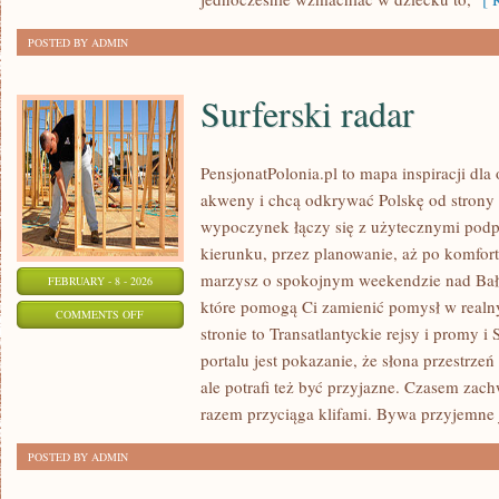
POSTED BY ADMIN
Surferski radar
PensjonatPolonia.pl to mapa inspiracji dla
akweny i chcą odkrywać Polskę od strony 
wypoczynek łączy się z użytecznymi pod
kierunku, przez planowanie, aż po komfort
marzysz o spokojnym weekendzie nad Bałty
FEBRUARY - 8 - 2026
które pomogą Ci zamienić pomysł w realn
ON
COMMENTS OFF
stronie to Transatlantyckie rejsy i promy i
SURFERSKI
portalu jest pokazanie, że słona przestrze
RADAR
ale potrafi też być przyjazne. Czasem za
razem przyciąga klifami. Bywa przyjemne j
POSTED BY ADMIN