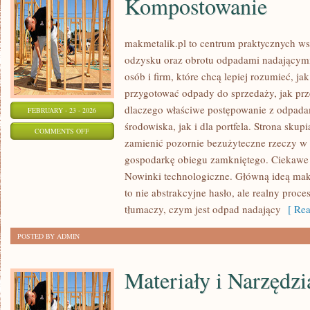
Kompostowanie
makmetalik.pl to centrum praktycznych 
odzysku oraz obrotu odpadami nadającymi 
osób i firm, które chcą lepiej rozumieć, ja
przygotować odpady do sprzedaży, jak prze
dlaczego właściwe postępowanie z odpada
FEBRUARY - 23 - 2026
środowiska, jak i dla portfela. Strona skupi
ON
COMMENTS OFF
zamienić pozornie bezużyteczne rzeczy w 
KOMPOSTOWANIE
gospodarkę obiegu zamkniętego. Ciekawe 
Nowinki technologiczne. Główną ideą makme
to nie abstrakcyjne hasło, ale realny proc
tłumaczy, czym jest odpad nadający
[ Rea
POSTED BY ADMIN
Materiały i Narzędzi