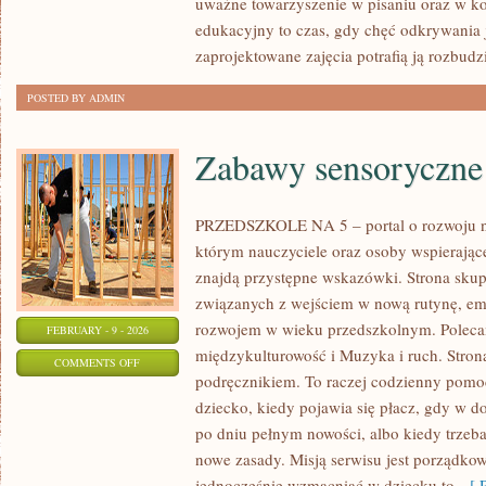
uważne towarzyszenie w pisaniu oraz w ko
ZDROWIE
edukacyjny to czas, gdy chęć odkrywania 
PSYCHICZNE
zaprojektowane zajęcia potrafią ją rozbud
POSTED BY ADMIN
Zabawy sensoryczne
PRZEDSZKOLE NA 5 – portal o rozwoju n
którym nauczyciele oraz osoby wspierając
znajdą przystępne wskazówki. Strona skupi
związanych z wejściem w nową rutynę, em
rozwojem w wieku przedszkolnym. Polecam
FEBRUARY - 9 - 2026
międzykulturowość i Muzyka i ruch. Strona
ON
COMMENTS OFF
podręcznikiem. To raczej codzienny pomoc
ZABAWY
dziecko, kiedy pojawia się płacz, gdy w d
SENSORYCZNE
po dniu pełnym nowości, albo kiedy trzeb
nowe zasady. Misją serwisu jest porządko
jednocześnie wzmacniać w dziecku to,
[ R