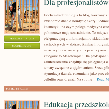
Dla profesjonalistów
Estetica-Endermologia to blog tworzony z 
świadomie dbać o kondycję skóry i jednocz
kosmetyki, na czym polega medycyna estet
gabinetowe mają uzasadnienie. To miejsce
pielęgnacyjną z informacjami o składnika
FEBRUARY - 15 - 2026
zachodzących w skórze, tkankach i organi
ON
COMMENTS OFF
może wybierać rozwiązania pewniej oraz 
DLA
kategorie to Mezoterapia i Dla profesjona
PROFESJONALISTÓW
zainteresowania znajduje się pielęgnacja o 
tematy związane z ujędrnianiem. Szczegó
stymulacja tkanek, rozumiana jako proced
cellulitu oraz drenaż. Na stronie
[ Read Mo
POSTED BY ADMIN
Edukacja przedszkol