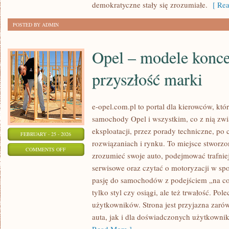
demokratyczne stały się zrozumiałe.
[ Rea
POSTED BY ADMIN
Opel – modele konce
przyszłość marki
e-opel.com.pl to portal dla kierowców, któ
samochody Opel i wszystkim, co z nią zwi
eksploatacji, przez porady techniczne, po
FEBRUARY - 25 - 2026
rozwiązaniach i rynku. To miejsce stworzon
ON
COMMENTS OFF
zrozumieć swoje auto, podejmować trafnie
OPEL
serwisowe oraz czytać o motoryzacji w sp
–
pasję do samochodów z podejściem „na co d
MODELE
tylko styl czy osiągi, ale też trwałość. Po
KONCEPCYJNE
użytkowników. Strona jest przyjazna zarów
I
auta, jak i dla doświadczonych użytkownik
PRZYSZŁOŚĆ