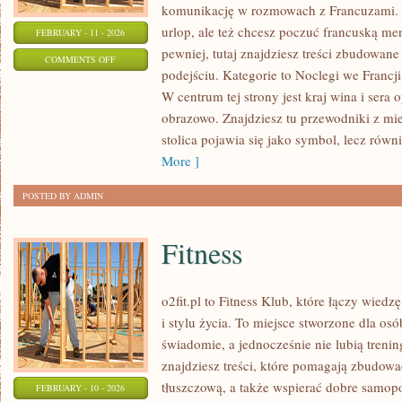
komunikację w rozmowach z Francuzami. 
urlop, ale też chcesz poczuć francuską me
FEBRUARY - 11 - 2026
pewniej, tutaj znajdziesz treści zbudowa
ON
COMMENTS OFF
podejściu. Kategorie to Noclegi we Francji 
FRANCJA
W centrum tej strony jest kraj wina i sera o
DLA
obrazowo. Znajdziesz tu przewodniki z mie
POCZĄTKUJĄCYCH
stolica pojawia się jako symbol, lecz równ
More ]
POSTED BY ADMIN
Fitness
o2fit.pl to Fitness Klub, które łączy wiedz
i stylu życia. To miejsce stworzone dla osó
świadomie, a jednocześnie nie lubią trenin
znajdziesz treści, które pomagają zbudow
tłuszczową, a także wspierać dobre samopo
FEBRUARY - 10 - 2026