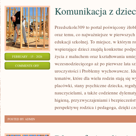
Komunikacja z dzie
Przedszkole309 to portal poświęcony żłob
oraz temu, co najważniejsze w pierwszych 
edukacji szkolnej. To miejsce, w którym ro
wspierające dzieci znajdą konkretne podpo
życia z maluchem oraz kształtowania umie
FEBRUARY - 15 - 2026
wczesnodziecięcego aż po pierwsze lata sz
ON
COMMENTS OFF
uroczystości i Problemy wychowawcze. Ide
KOMUNIKACJA
tematów, które dla wielu rodzin stają się
Z
placówki, stany psychiczne dziecka, regu
DZIECKIEM
nauczycielami, a także codzienne dylemat
higieną, przyzwyczajeniami i bezpieczeńs
perspektywę rodzica i pedagoga, dzięki c
POSTED BY ADMIN