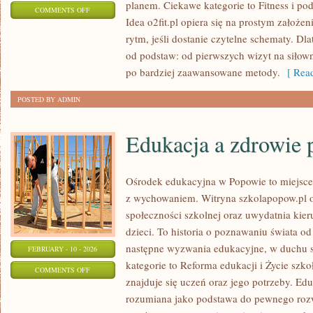
planem. Ciekawe kategorie to Fitness i po
ON
COMMENTS OFF
Idea o2fit.pl opiera się na prostym założe
FITNESS
rytm, jeśli dostanie czytelne schematy. Dl
od podstaw: od pierwszych wizyt na siłown
po bardziej zaawansowane metody.
[ Read
POSTED BY ADMIN
Edukacja a zdrowie 
Ośrodek edukacyjna w Popowie to miejsce, 
z wychowaniem. Witryna szkolapopow.pl o
społeczności szkolnej oraz uwydatnia kieru
dzieci. To historia o poznawaniu świata o
następne wyzwania edukacyjne, w duchu s
FEBRUARY - 10 - 2026
kategorie to Reforma edukacji i Życie szk
ON
COMMENTS OFF
znajduje się uczeń oraz jego potrzeby. Ed
EDUKACJA
rozumiana jako podstawa do pewnego rozwoj
A