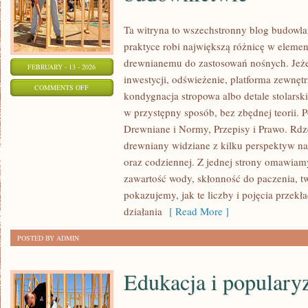
Ta witryna to wszechstronny blog budowl
praktyce robi największą różnicę w elemen
drewnianemu do zastosowań nośnych. Jeżeli
FEBRUARY - 13 - 2026
inwestycji, odświeżenie, platforma zewnęt
ON
COMMENTS OFF
kondygnacja stropowa albo detale stolarsk
HISTORIA
w przystępny sposób, bez zbędnej teorii.
I
Drewniane i Normy, Przepisy i Prawo. Rdze
TRADYCJA
drewniany widziane z kilku perspektyw nara
DREWNA
oraz codziennej. Z jednej strony omawiamy
W
zawartość wody, skłonność do paczenia, tw
BUDOWNICTWIE
pokazujemy, jak te liczby i pojęcia przekł
działania
[ Read More ]
POSTED BY ADMIN
Edukacja i populary