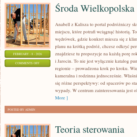
Środa Wielkopolska
Anabell z Kalisza to portal podróżniczy s
miejscu, które potrafi wciągnąć historią. 
wędrówek, gdzie konkret miesza się z klim
planu na krótką podróż, chcesz odkryć pe
znajdziesz tu propozycje na każdą porę ro
FEBRUARY - 8 - 2026
i Jarocin. To nie jest wyłącznie katalog 
ON
COMMENTS OFF
regionie – prowadzona krok po kroku. Wiel
ŚRODA
kameralna i rodzinna jednocześnie. Właśni
WIELKOPOLSKA
się różne perspektywy: od spacerów po s
wypady. W centrum zainteresowania jest ok
More ]
POSTED BY ADMIN
Teoria sterowania