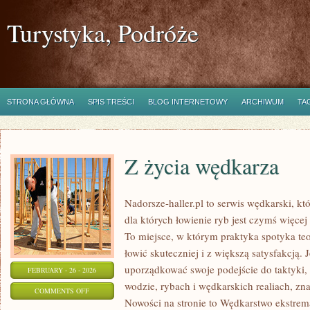
Turystyka, Podróże
STRONA GŁÓWNA
SPIS TREŚCI
BLOG INTERNETOWY
ARCHIWUM
TA
Z życia wędkarza
Nadorsze-haller.pl to serwis wędkarski, kt
dla których łowienie ryb jest czymś więc
To miejsce, w którym praktyka spotyka te
łowić skuteczniej i z większą satysfakcją.
uporządkować swoje podejście do taktyki, 
FEBRUARY - 26 - 2026
wodzie, rybach i wędkarskich realiach, zna
ON
COMMENTS OFF
Nowości na stronie to Wędkarstwo ekstrem
Z