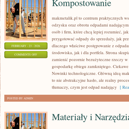
Kompostowanie
makmetalik.pl to centrum praktycznych 
odzysku oraz obrotu odpadami nadającymi 
osób i firm, które chcą lepiej rozumieć, ja
przygotować odpady do sprzedaży, jak prze
dlaczego właściwe postępowanie z odpada
FEBRUARY - 23 - 2026
środowiska, jak i dla portfela. Strona skupi
ON
COMMENTS OFF
zamienić pozornie bezużyteczne rzeczy w 
KOMPOSTOWANIE
gospodarkę obiegu zamkniętego. Ciekawe 
Nowinki technologiczne. Główną ideą makme
to nie abstrakcyjne hasło, ale realny proc
tłumaczy, czym jest odpad nadający
[ Rea
POSTED BY ADMIN
Materiały i Narzędzi