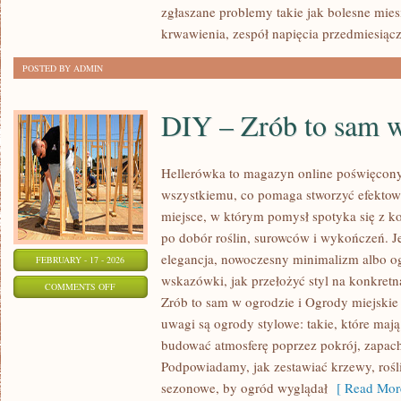
GINEKOLOGICZNE
zgłaszane problemy takie jak bolesne mies
krwawienia, zespół napięcia przedmiesią
POSTED BY ADMIN
DIY – Zrób to sam 
Hellerówka to magazyn online poświęcon
wszystkiemu, co pomaga stworzyć efekto
miejsce, w którym pomysł spotyka się z k
po dobór roślin, surowców i wykończeń. Jeś
elegancja, nowoczesny minimalizm albo og
FEBRUARY - 17 - 2026
wskazówki, jak przełożyć styl na konkretn
ON
COMMENTS OFF
Zrób to sam w ogrodzie i Ogrody miejskie
DIY
uwagi są ogrody stylowe: takie, które mają
–
budować atmosferę poprzez pokrój, zapach
ZRÓB
Podpowiadamy, jak zestawiać krzewy, roś
TO
sezonowe, by ogród wyglądał
[ Read Mor
SAM