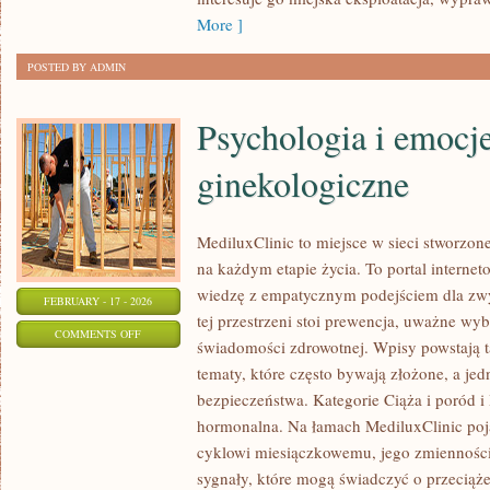
More ]
POSTED BY ADMIN
Psychologia i emocj
ginekologiczne
MediluxClinic to miejsce w sieci stworzon
na każdym etapie życia. To portal internet
wiedzę z empatycznym podejściem dla z
FEBRUARY - 17 - 2026
tej przestrzeni stoi prewencja, uważne wy
ON
COMMENTS OFF
świadomości zdrowotnej. Wpisy powstają 
PSYCHOLOGIA
tematy, które często bywają złożone, a je
I
bezpieczeństwa. Kategorie Ciąża i poród
EMOCJE
hormonalna. Na łamach MediluxClinic poja
A
cyklowi miesiączkowemu, jego zmienności
ZDROWIE
sygnały, które mogą świadczyć o przeciąż