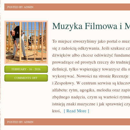
W
POSTED BY ADMIN
OGRODZIE
Muzyka Filmowa i M
To miejsce stworzyliśmy jako portal o mu
się z radością odkrywania. Jeśli szukasz cz
dźwięków albo chcesz odświeżyć fundamen
prowadzące od prostych rzeczy do trudniejs
definicji, tylko wspierający towarzysz dla 
FEBRUARY - 16 - 2026
wykonywać. Nowości na stronie Recenzje
ON
COMMENTS OFF
i Zespołowy. W centrum serwisu są kluc
MUZYKA
alfabetu: rytm, agogika, melodia oraz zap
FILMOWA
zbędnego nadęcia, czym są wartości rytmi
I
istnieją znaki muzyczne i jak sprawniej cz
MUSICALE
ktoś,
[ Read More ]
POSTED BY ADMIN