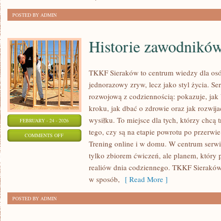
OSOBY
POSTED BY ADMIN
Historie zawodników
TKKF Sieraków to centrum wiedzy dla osób,
jednorazowy zryw, lecz jako styl życia. S
rozwojową z codziennością: pokazuje, ja
kroku, jak dbać o zdrowie oraz jak rozwi
wysiłku. To miejsce dla tych, którzy chcą t
FEBRUARY - 24 - 2026
tego, czy są na etapie powrotu po przerwi
ON
COMMENTS OFF
Trening online i w domu. W centrum serwisu
HISTORIE
tylko zbiorem ćwiczeń, ale planem, który
ZAWODNIKÓW
realiów dnia codziennego. TKKF Sierak
I
w sposób,
[ Read More ]
TRENERÓW
POSTED BY ADMIN