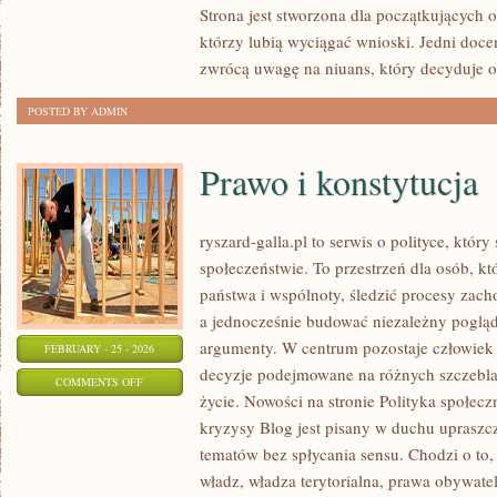
Strona jest stworzona dla początkujących 
ŻYCIA
którzy lubią wyciągać wnioski. Jedni docen
WĘDKARZA
zwrócą uwagę na niuans, który decyduje o
POSTED BY ADMIN
Prawo i konstytucja
ryszard-galla.pl to serwis o polityce, który
społeczeństwie. To przestrzeń dla osób, 
państwa i wspólnoty, śledzić procesy zach
a jednocześnie budować niezależny pogląd 
argumenty. W centrum pozostaje człowiek j
FEBRUARY - 25 - 2026
decyzje podejmowane na różnych szczeblac
ON
COMMENTS OFF
życie. Nowości na stronie Polityka społeczn
PRAWO
kryzysy Blog jest pisany w duchu uprasz
I
tematów bez spłycania sensu. Chodzi o to, 
KONSTYTUCJA
władz, władza terytorialna, prawa obywate