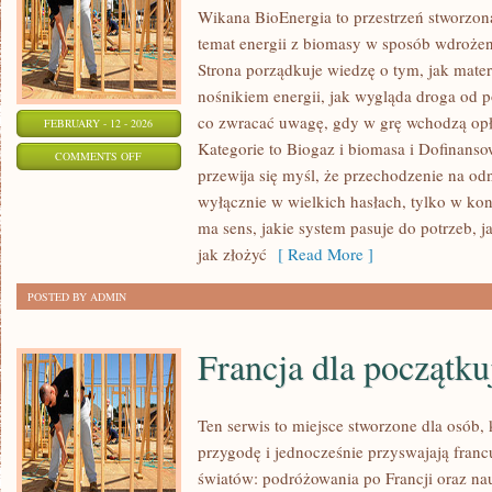
Wikana BioEnergia to przestrzeń stworzon
temat energii z biomasy w sposób wdrożeni
Strona porządkuje wiedzę o tym, jak mater
nośnikiem energii, jak wygląda droga od po
co zwracać uwagę, gdy w grę wchodzą opł
FEBRUARY - 12 - 2026
Kategorie to Biogaz i biomasa i Dofinansow
ON
COMMENTS OFF
przewija się myśl, że przechodzenie na odn
EDUKACJA
wyłącznie w wielkich hasłach, tylko w kon
I
ma sens, jakie system pasuje do potrzeb, ja
POPULARYZACJA
jak złożyć
[ Read More ]
POSTED BY ADMIN
Francja dla początku
Ten serwis to miejsce stworzone dla osób, 
przygodę i jednocześnie przyswajają fran
światów: podróżowania po Francji oraz nau