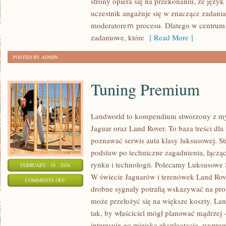
strony opiera się na przekonaniu, że język 
I
uczestnik angażuje się w znaczące zadania,
INTERPRETACJE
moderatoreｍ procesu. Dlatego w centrum u
zadaniowe, które
[ Read More ]
POSTED BY ADMIN
Tuning Premium
Landworld to kompendium stworzony z my
Jaguar oraz Land Rover. To baza treści dla
poznawać serwis auta klasy luksusowej. St
podstaw po techniczne zagadnienia, łączą
rynku i technologii. Polecamy Luksusowe 
FEBRUARY - 18 - 2026
W świecie Jaguarów i terenówek Land Rove
ON
COMMENTS OFF
drobne sygnały potrafią wskazywać na pro
TUNING
może przełożyć się na większe koszty. La
PREMIUM
tak, by właściciel mógł planować mądrzej –
interesuje go miejska eksploatacja, wyprawy