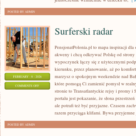
POSTED BY ADMIN
Surferski radar
PensjonatPolonia.pl to mapa inspiracji dla
akweny i chcą odkrywać Polskę od strony 
wypoczynek łączy się z użytecznymi pod
kierunku, przez planowanie, aż po komfort
marzysz o spokojnym weekendzie nad Bałty
FEBRUARY - 8 - 2026
które pomogą Ci zamienić pomysł w realn
ON
COMMENTS OFF
stronie to Transatlantyckie rejsy i promy i
SURFERSKI
portalu jest pokazanie, że słona przestrze
RADAR
ale potrafi też być przyjazne. Czasem za
razem przyciąga klifami. Bywa przyjemne j
POSTED BY ADMIN