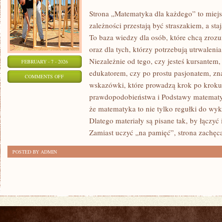
Strona „Matematyka dla każdego” to miejs
zależności przestają być straszakiem, a sta
To baza wiedzy dla osób, które chcą zro
oraz dla tych, którzy potrzebują utrwalen
Niezależnie od tego, czy jesteś kursantem
FEBRUARY - 7 - 2026
edukatorem, czy po prostu pasjonatem, zn
ON
COMMENTS OFF
wskazówki, które prowadzą krok po kroku
TEORIA
prawdopodobieństwa i Podstawy matematyki
STEROWANIA
że matematyka to nie tylko regułki do wyk
Dlatego materiały są pisane tak, by łączyć 
Zamiast uczyć „na pamięć”, strona zachęc
POSTED BY ADMIN