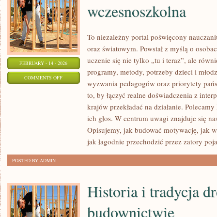
wczesnoszkolna
To niezależny portal poświęcony nauczani
oraz światowym. Powstał z myślą o osobach
uczenie się nie tylko „tu i teraz”, ale równ
FEBRUARY - 14 - 2026
programy, metody, potrzeby dzieci i młod
ON
COMMENTS OFF
wyzwania pedagogów oraz priorytety pańs
EDUKACJA
to, by łączyć realne doświadczenia z interp
PRZEDSZKOLNA
krajów przekładać na działanie. Polecamy
I
ich głos. W centrum uwagi znajduje się nas
WCZESNOSZKOLNA
Opisujemy, jak budować motywację, jak ws
jak łagodnie przechodzić przez zatory poja
POSTED BY ADMIN
Historia i tradycja 
budownictwie