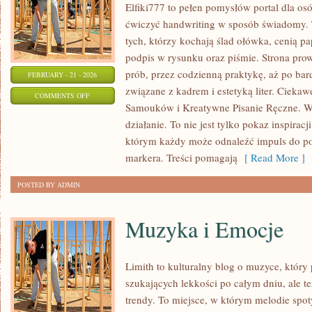
Elfiki777 to pełen pomysłów portal dla osó
ćwiczyć handwriting w sposób świadomy. 
tych, którzy kochają ślad ołówka, cenią p
podpis w rysunku oraz piśmie. Strona pro
prób, przez codzienną praktykę, aż po ba
FEBRUARY - 21 - 2026
związane z kadrem i estetyką liter. Ciekaw
ON
COMMENTS OFF
Samouków i Kreatywne Pisanie Ręczne. W 
MATERIAŁY
działanie. To nie jest tylko pokaz inspiracj
I
którym każdy może odnaleźć impuls do po
NARZĘDZIA
markera. Treści pomagają
[ Read More ]
POSTED BY ADMIN
Muzyka i Emocje
Limith to kulturalny blog o muzyce, który
szukających lekkości po całym dniu, ale te
trendy. To miejsce, w którym melodie spoty