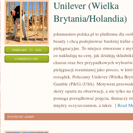
Unilever (Wielka
Brytania/Holandia)
johnmasters-polska.pl to platforma dla osób
beauty i chcą podejmować bardziej trafne
pielęgnacyjne. To miejsce stworzone z myśl
FEBRUARY - 23 - 2026
co nakładają na cerę, jak działają składnik
ON
COMMENTS OFF
chaosu oraz bez przypadkowych wyborów. 
UNILEVER
pielęgnacji rozumianej jako proces, w który
(WIELKA
rozsądek. Polecamy Unilever (Wielka Bryta
BRYTANIA/HOLANDIA)
Gamble (P&G) (USA). Motywem przewodnim
skóry oparta na obserwacji, a nie tylko na
pomaga porządkować pojęcia, tłumaczy r
między oczyszczaniem, a także
[ Read Mo
POSTED BY ADMIN