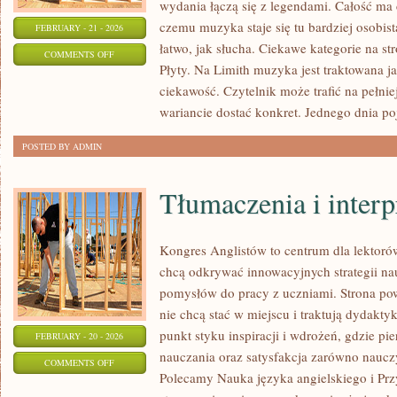
wydania łączą się z legendami. Całość ma 
czemu muzyka staje się tu bardziej osobista
FEBRUARY - 21 - 2026
łatwo, jak słucha. Ciekawe kategorie na s
ON
COMMENTS OFF
Płyty. Na Limith muzyka jest traktowana ja
MUZYKA
ciekawość. Czytelnik może trafić na pełni
I
wariancie dostać konkret. Jednego dnia po
EMOCJE
POSTED BY ADMIN
Tłumaczenia i interp
Kongres Anglistów to centrum dla lektorów
chcą odkrywać innowacyjnych strategii na
pomysłów do pracy z uczniami. Strona pow
nie chcą stać w miejscu i traktują dydakty
punkt styku inspiracji i wdrożeń, gdzie p
FEBRUARY - 20 - 2026
nauczania oraz satysfakcja zarówno nauczyc
ON
COMMENTS OFF
Polecamy Nauka języka angielskiego i Pr
TŁUMACZENIA