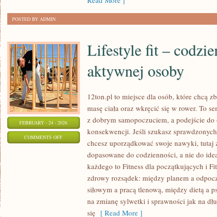
Read More ]
MARKI
POSTED BY ADMIN
Lifestyle fit – codzi
aktywnej osoby
12ton.pl to miejsce dla osób, które chcą
masę ciała oraz wkręcić się w rower. To se
z dobrym samopoczuciem, a podejście do c
FEBRUARY - 24 - 2026
konsekwencji. Jeśli szukasz sprawdzonych
ON
COMMENTS OFF
chcesz uporządkować swoje nawyki, tutaj z
LIFESTYLE
dopasowane do codzienności, a nie do idea
FIT
każdego to Fitness dla początkujących i Fi
–
zdrowy rozsądek: między planem a odpoc
CODZIENNE
siłowym a pracą tlenową, między dietą a p
ŻYCIE
na zmianę sylwetki i sprawności jak na dłu
AKTYWNEJ
się
[ Read More ]