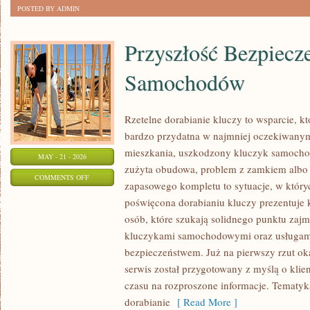
POSTED BY ADMIN
Przyszłość Bezpiecz
Samochodów
Rzetelne dorabianie kluczy to wsparcie, kt
bardzo przydatna w najmniej oczekiwany
mieszkania, uszkodzony kluczyk samochodo
MAY - 21 - 2026
zużyta obudowa, problem z zamkiem albo
ON
COMMENTS OFF
zapasowego kompletu to sytuacje, w któryc
PRZYSZŁOŚĆ
poświęcona dorabianiu kluczy prezentuje 
BEZPIECZEŃSTWA
osób, które szukają solidnego punktu zaj
SAMOCHODÓW
kluczykami samochodowymi oraz usługam
bezpieczeństwem. Już na pierwszy rzut ok
serwis został przygotowany z myślą o klien
czasu na rozproszone informacje. Tematyka 
dorabianie
[ Read More ]