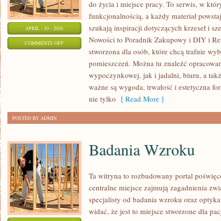
do życia i miejsce pracy. To serwis, w któr
funkcjonalnością, a każdy materiał powsta
szukają inspiracji dotyczących krzeseł i 
APRIL - 10 - 2026
Nowości to Poradnik Zakupowy i DIY i Ren
ON
COMMENTS OFF
stworzona dla osób, które chcą trafnie wy
ERGONOMIA
pomieszczeń. Można tu znaleźć opracowan
I
wypoczynkowej, jak i jadalni, biuru, a ta
KOMFORT
ważne są wygoda, trwałość i estetyczna fo
nie tylko
[ Read More ]
POSTED BY ADMIN
Badania Wzroku
Ta witryna to rozbudowany portal poświę
centralne miejsce zajmują zagadnienia zwią
specjalisty od badania wzroku oraz optyka
widać, że jest to miejsce stworzone dla pa