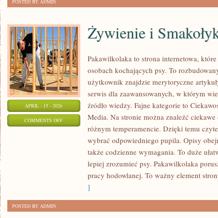
POSTED BY ADMIN
Żywienie i Smakołyk
Pakawilkolaka to strona internetowa, które
osobach kochających psy. To rozbudowan
użytkownik znajdzie merytoryczne artykuł
serwis dla zaawansowanych, w którym wie
źródło wiedzy. Fajne kategorie to Ciekawost
APRIL - 15 - 2026
Media. Na stronie można znaleźć ciekawe
ON
COMMENTS OFF
różnym temperamencie. Dzięki temu czyt
ŻYWIENIE
wybrać odpowiedniego pupila. Opisy obej
I
także codzienne wymagania. To duże ułatw
SMAKOŁYKI
lepiej zrozumieć psy. Pakawilkolaka poru
pracy hodowlanej. To ważny element stron
]
POSTED BY ADMIN