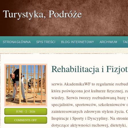
Turystyka, Podróże
STRONA GŁÓWNA
SPIS TREŚCI
BLOG INTERNETOWY
ARCHIWUM
TA
Rehabilitacja i Fizjo
serwis AkademikaWF to regularnie rozbu
która poświęcona jest kulturze fizycznej, z
wiedzy. Serwis tworzy rozbudowaną bazę 
specjalistów, sportowców, szkoleniowców 
zainteresowanych zdrowym stylem życia. Ci
JUNE - 2 - 2026
Inspiracje i Sporty i Dyscypliny. Na stron
ON
COMMENTS OFF
dotyczące aktywności ruchowej, dietetyki, 
REHABILITACJA