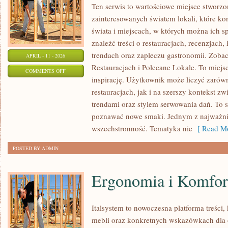
Ten serwis to wartościowe miejsce stworzo
zainteresowanych światem lokali, które ko
świata i miejscach, w których można ich 
znaleźć treści o restauracjach, recenzjach
trendach oraz zapleczu gastronomii. Zoba
APRIL - 11 - 2026
Restauracjach i Polecane Lokale. To miejsc
ON
COMMENTS OFF
inspirację. Użytkownik może liczyć zarówn
RESTAURACJE
restauracjach, jak i na szerszy kontekst z
NA
trendami oraz stylem serwowania dań. To se
ŚWIECIE
poznawać nowe smaki. Jednym z najważniej
wszechstronność. Tematyka nie
[ Read Mo
POSTED BY ADMIN
Ergonomia i Komfor
Italsystem to nowoczesna platforma treści, 
mebli oraz konkretnych wskazówkach dla 