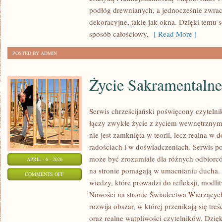
WYKŁADZINY
podłóg drewnianych, a jednocześnie zwra
dekoracyjne, takie jak okna. Dzięki temu s
sposób całościowy,
[ Read More ]
POSTED BY ADMIN
Życie Sakramentalne
Serwis chrześcijański poświęcony czyteln
łączy zwykłe życie z życiem wewnętrznym.
nie jest zamknięta w teorii, lecz realna 
radościach i w doświadczeniach. Serwis p
może być zrozumiałe dla różnych odbiorc
APRIL - 6 - 2026
na stronie pomagają w umacnianiu ducha
ON
COMMENTS OFF
wiedzy, które prowadzi do refleksji, modl
ŻYCIE
Nowości na stronie Świadectwa Wierzących
SAKRAMENTALNE
rozwija obszar, w której przenikają się tr
oraz realne wątpliwości czytelników. Dzię