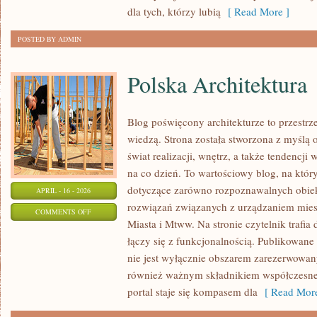
dla tych, którzy lubią
[ Read More ]
POSTED BY ADMIN
Polska Architektura
Blog poświęcony architekturze to przestrz
wiedzą. Strona została stworzona z myślą
świat realizacji, wnętrz, a także tendencji
na co dzień. To wartościowy blog, na któ
dotyczące zarówno rozpoznawalnych obiek
APRIL - 16 - 2026
rozwiązań związanych z urządzaniem mies
ON
COMMENTS OFF
Miasta i Mtww. Na stronie czytelnik trafia
POLSKA
łączy się z funkcjonalnością. Publikowane 
ARCHITEKTURA
nie jest wyłącznie obszarem zarezerwowan
również ważnym składnikiem współczesnej
portal staje się kompasem dla
[ Read More