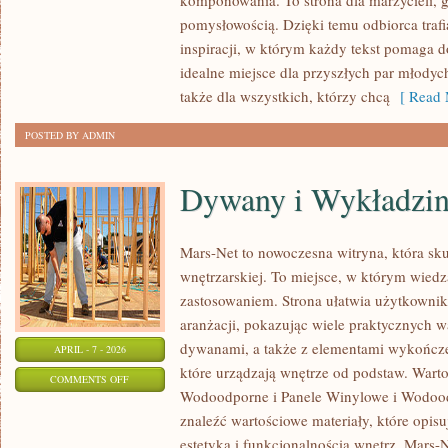
komponowania. To strona dla marzycieli, g
BUKIETY
pomysłowością. Dzięki temu odbiorca traf
I
inspiracji, w którym każdy tekst pomaga
WIĄZANKI
idealne miejsce dla przyszłych par młodych
KROK
także dla wszystkich, którzy chcą
[ Read 
PO
KROKU
POSTED BY ADMIN
Dywany i Wykładzi
Mars-Net to nowoczesna witryna, która sku
wnętrzarskiej. To miejsce, w którym wiedz
zastosowaniem. Strona ułatwia użytkowni
aranżacji, pokazując wiele praktycznych 
dywanami, a także z elementami wykończe
APRIL - 7 - 2026
które urządzają wnętrze od podstaw. Warto
ON
COMMENTS OFF
Wodoodporne i Panele Winylowe i Wodood
DYWANY
znaleźć wartościowe materiały, które opisu
I
estetyką i funkcjonalnością wnętrz. Mars-