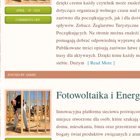
dzięki czemu każdy czytelnik może znaleź
dotyczące organizacji wolnego czasu nad 
APRIL - 29 - 2026
zarówno dla początkujących, jak i dla do
ON
COMMENTS OFF
spływów. Zobacz: Żeglarstwo Turystyczne 
ŻEGLARSTWO
Początkujących. Na stronie można znaleźć
TURYSTYCZNE
pomagają dobrać odpowiednią wyprawę do
Publikowane treści opisują zarówno łatwe i
trasy dla aktywnych. Dzięki temu każdy m
siebie. Dużym
[ Read More ]
POSTED BY ADMIN
Fotowoltaika i Ener
Innowacyjna platforma sieciowa poświęco
miejsce stworzone dla osób, które szukają 
domu, mieszkania, biura oraz przestrzeni 
bogaty świat produktów związanych z aranż