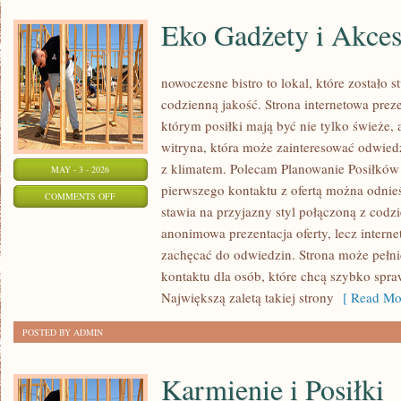
Eko Gadżety i Akces
nowoczesne bistro to lokal, które zostało 
codzienną jakość. Strona internetowa preze
którym posiłki mają być nie tylko świeże,
witryna, która może zainteresować odwied
z klimatem. Polecam Planowanie Posiłków
MAY - 3 - 2026
pierwszego kontaktu z ofertą można odnieś
ON
COMMENTS OFF
stawia na przyjazny styl połączoną z codz
EKO
anonimowa prezentacja oferty, lecz intern
GADŻETY
zachęcać do odwiedzin. Strona może pełni
I
kontaktu dla osób, które chcą szybko spraw
AKCESORIA
Największą zaletą takiej strony
[ Read Mor
POSTED BY ADMIN
Karmienie i Posiłki