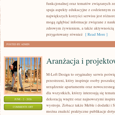
funkcjonalnej oraz tematów związanych ze 
I
spaja aspekty edukacyjne z codziennym z
FIZJOTERAPIA
największych korzyści serwisu jest różnor
mogą zgłębiać informacje związane z nauką 
zdrowym żywieniem, a także aktywnością r
przygotowany również
[ Read More ]
POSTED BY ADMIN
Aranżacja i projekt
M-Loft Design to oryginalny serwis poświ
przestrzeni, który inspiruje osoby poszu
urządzenie apartamentu oraz nowoczesneg
dla wszystkich, którzy interesują się tem
dekoracją wnętrz oraz najnowszymi inspir
JUNE - 2 - 2026
wystroju. Zobacz także Meble i dodatki i S
ON
COMMENTS OFF
można znaleźć praktyczne publikacje dotyc
ARANŻACJA