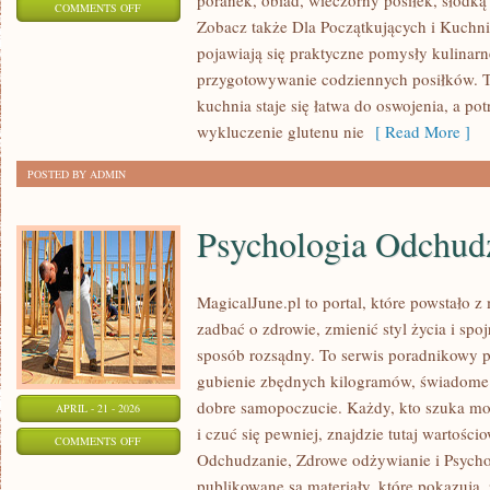
poranek, obiad, wieczorny posiłek, słodką
ON
COMMENTS OFF
Zobacz także Dla Początkujących i Kuchni
PRZEPISY
pojawiają się praktyczne pomysły kulinarne
WEGETARIAŃSKIE
przygotowywanie codziennych posiłków. To
kuchnia staje się łatwa do oswojenia, a po
wykluczenie glutenu nie
[ Read More ]
POSTED BY ADMIN
Psychologia Odchud
MagicalJune.pl to portal, które powstało z
zadbać o zdrowie, zmienić styl życia i spo
sposób rozsądny. To serwis poradnikowy 
gubienie zbędnych kilogramów, świadome 
dobre samopoczucie. Każdy, kto szuka moty
APRIL - 21 - 2026
i czuć się pewniej, znajdzie tutaj wartości
ON
COMMENTS OFF
Odchudzanie, Zdrowe odżywianie i Psycho
PSYCHOLOGIA
publikowane są materiały, które pokazują, 