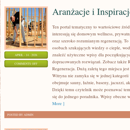
Aranżacje i Inspiracj
Ten portal tematyczny to wartościowe źródł
interesują się domowym wellness, prywa
oraz szeroko rozumianym regeneracją. To 
osobach szukających wiedzy o cieple, wodz
znaleźć użyteczne wpisy dla początkujący
APRIL - 14 - 2026
dopracowanych rozwiązań. Zobacz także Ry
ON
COMMENTS OFF
Regeneracja. Dużą zaletą tego miejsca jest
ARANŻACJE
Witryna nie zamyka się w jednej kategorii
I
obejmuje sauny, łaźnie, baseny, jacuzzi, ak
INSPIRACJE
Dzięki temu czytelnik może poznawać tema
się do jednego poradnika. Wpisy obecne w
More ]
POSTED BY ADMIN