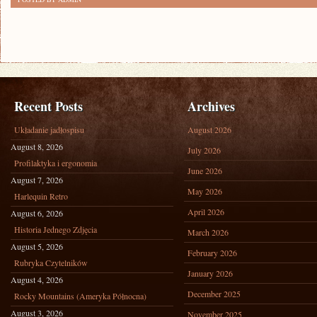
Recent Posts
Archives
Układanie jadłospisu
August 2026
August 8, 2026
July 2026
Profilaktyka i ergonomia
June 2026
August 7, 2026
May 2026
Harlequin Retro
April 2026
August 6, 2026
Historia Jednego Zdjęcia
March 2026
August 5, 2026
February 2026
Rubryka Czytelników
January 2026
August 4, 2026
December 2025
Rocky Mountains (Ameryka Północna)
August 3, 2026
November 2025