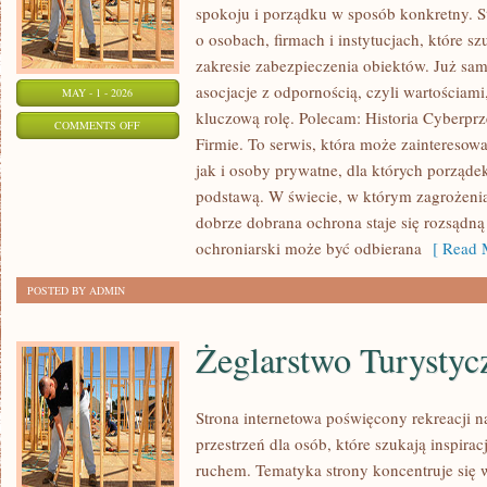
spokoju i porządku w sposób konkretny. S
o osobach, firmach i instytucjach, które s
zakresie zabezpieczenia obiektów. Już sa
asocjacje z odpornością, czyli wartościam
MAY - 1 - 2026
kluczową rolę. Polecam: Historia Cyberpr
ON
COMMENTS OFF
Firmie. To serwis, która może zaintereso
ZAGROŻENIA
jak i osoby prywatne, dla których porządek
I
podstawą. W świecie, w którym zagrożenia
ATAKI
dobrze dobrana ochrona staje się rozsądną
ochroniarski może być odbierana
[ Read M
POSTED BY ADMIN
Żeglarstwo Turystyc
Strona internetowa poświęcony rekreacji n
przestrzeń dla osób, które szukają inspirac
ruchem. Tematyka strony koncentruje się 