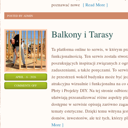
poznawać nowe
[ Read More ]
POSTED BY ADMIN
Balkony i Tarasy
Ta platforma online to serwis, w którym pr
funkcjonalnością. Ten serwis została stwo
poszukujących inspiracji związanych z ogr
zadaszeniami, a także poręczami. To serwi
że przestrzeń wokół budynku może być je
APRIL - 6 - 2026
atrakcyjna wizualnie i funkcjonalna na co
ON
COMMENTS OFF
Płoty i Projekty DIY. Na tej stronie odbior
BALKONY
ułatwiają przeanalizować różne aspekty p
I
dostępne w serwisie opisują zarówno zaga
TARASY
tematy estetyczne. Dzięki temu witryna jest
domów, inwestorów, ale też tych, którzy p
More ]