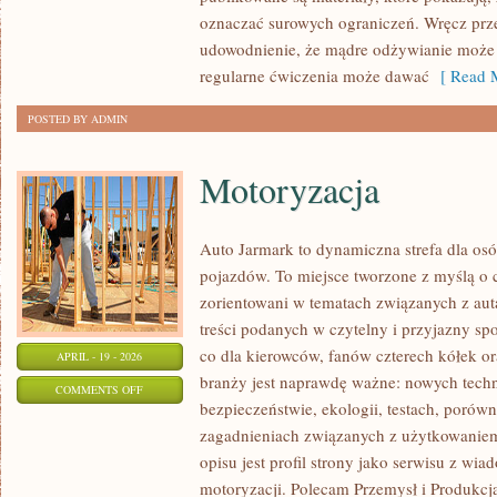
ODCHUDZANIA
oznaczać surowych ograniczeń. Wręcz prze
udowodnienie, że mądre odżywianie może b
regularne ćwiczenia może dawać
[ Read M
POSTED BY ADMIN
Motoryzacja
Auto Jarmark to dynamiczna strefa dla osó
pojazdów. To miejsce tworzone z myślą o c
zorientowani w tematach związanych z auta
treści podanych w czytelny i przyjazny spo
co dla kierowców, fanów czterech kółek o
APRIL - 19 - 2026
branży jest naprawdę ważne: nowych tech
ON
COMMENTS OFF
bezpieczeństwie, ekologii, testach, porów
MOTORYZACJA
zagadnieniach związanych z użytkowaniem 
opisu jest profil strony jako serwisu z wi
motoryzacji. Polecam Przemysł i Produkcja