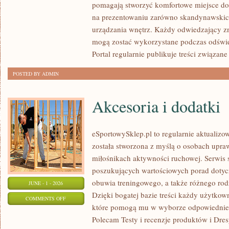
pomagają stworzyć komfortowe miejsce do 
I
na prezentowaniu zarówno skandynawskich
PROJEKTOWANIE
urządzania wnętrz. Każdy odwiedzający zna
WNĘTRZ
mogą zostać wykorzystane podczas odśwież
Portal regularnie publikuje treści związane
POSTED BY ADMIN
Akcesoria i dodatki
eSportowySklep.pl to regularnie aktualizow
została stworzona z myślą o osobach upraw
miłośnikach aktywności ruchowej. Serwis 
poszukujących wartościowych porad dotyc
obuwia treningowego, a także różnego ro
JUNE - 1 - 2026
Dzięki bogatej bazie treści każdy użytkow
ON
COMMENTS OFF
które pomogą mu w wyborze odpowiednie
AKCESORIA
Polecam Testy i recenzje produktów i Dres
I