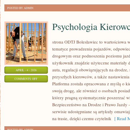
POSTED BY ADMIN
Psychologia Kierow
strona ODTJ Bolesławiec to wartościowa wi
tematyce prowadzenia pojazdów, odpowied
drogowym oraz podnoszenia poziomu jazdy
użytkownik znajdzie użyteczne materiały 
auta, regulacji obowiązujących na drodze,
APRIL - 4 - 2026
przyszłych kierowców, a także nastawienia
ON
COMMENTS OFF
Platforma została opracowana z myślą o k
PSYCHOLOGIA
swoją drogę, ale również o osobach posiad
KIEROWCY
którzy pragną systematycznie poszerzać wi
Bezpieczeństwo na Drodze i Prawo Jazdy
serwisie udostępniane są artykuły omawiaj
na trasie, dzięki czemu czytelnik
[ Read M
POSTED BY ADMIN