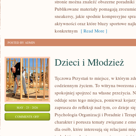
stronie można znaleźć obszerne poradniki 
DODATKI
Publikowane materiały pomagają zrozumieć
sneakersy, jakie spodnie kompresyjne spr
aktywności oraz które bluzy sportowe najl
konkretnym
[ Read More ]
POSTED BY ADMIN
Dzieci i Młodzież
Tęczowa Przystań to miejsce, w którym zdr
codziennym życiem. To witryna tworzona z
spokojniej spojrzeć na własne przeżycia.
oddaje sens tego miejsca, ponieważ kojarzy
zaprasza do refleksji nad tym, co dzieje s
MAY - 23 - 2026
Psychologia Organizacji i Poradnie i Tera
ON
COMMENTS OFF
charakter i porusza tematy związane z emo
DZIECI
dla osób, które interesują się relacjami mi
I