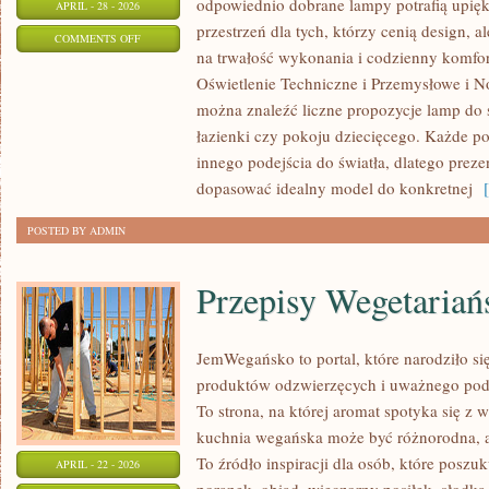
odpowiednio dobrane lampy potrafią upięk
APRIL - 28 - 2026
przestrzeń dla tych, którzy cenią design, 
ON
COMMENTS OFF
na trwałość wykonania i codzienny komfor
FOTOWOLTAIKA
Oświetlenie Techniczne i Przemysłowe i No
I
można znaleźć liczne propozycje lamp do sa
ENERGIA
łazienki czy pokoju dziecięcego. Każde
ODNAWIALNA
innego podejścia do światła, dlatego prez
dopasować idealny model do konkretnej
[ 
POSTED BY ADMIN
Przepisy Wegetariań
JemWegańsko to portal, które narodziło się
produktów odzwierzęcych i uważnego pode
To strona, na której aromat spotyka się z 
kuchnia wegańska może być różnorodna, ap
To źródło inspiracji dla osób, które posz
APRIL - 22 - 2026