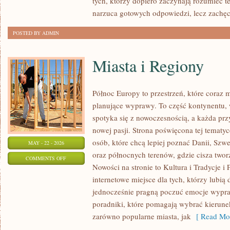
tych, którzy dopiero zaczynają rozumieć t
MŁODZIEŻ
narzuca gotowych odpowiedzi, lecz zachę
POSTED BY ADMIN
Miasta i Regiony
Północ Europy to przestrzeń, które coraz 
planujące wyprawy. To część kontynentu,
spotyka się z nowoczesnością, a każda pr
nowej pasji. Strona poświęcona tej tematyc
osób, które chcą lepiej poznać Danii, Szwec
MAY - 22 - 2026
oraz północnych terenów, gdzie cisza twor
ON
COMMENTS OFF
Nowości na stronie to Kultura i Tradycje i 
MIASTA
internetowe miejsce dla tych, którzy lubią
I
jednocześnie pragną poczuć emocje wypra
REGIONY
poradniki, które pomagają wybrać kierune
zarówno popularne miasta, jak
[ Read Mor