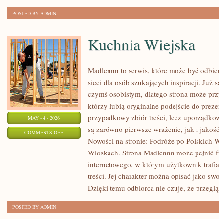
POSTED BY ADMIN
Kuchnia Wiejska
Madlennn to serwis, które może być odbie
sieci dla osób szukających inspiracji. Już
czymś osobistym, dlatego strona może pr
którzy lubią oryginalne podejście do preze
przypadkowy zbiór treści, lecz uporządko
MAY - 4 - 2026
są zarówno pierwsze wrażenie, jak i jakoś
ON
COMMENTS OFF
Nowości na stronie: Podróże po Polskich 
KUCHNIA
Wioskach. Strona Madlennn może pełnić 
WIEJSKA
internetowego, w którym użytkownik trafi
treści. Jej charakter można opisać jako s
Dzięki temu odbiorca nie czuje, że przegl
POSTED BY ADMIN