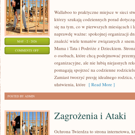
Wallaboo to praktyczne miejsce w sieci st
którzy szukają codziennych porad dotycz
się na tym, co w pierwszych miesiącach i la
naprawdę ważne: spokojnej organizacji dn
znaleźć wiele tematów związanych z snem. 
MAY - 2 - 2026
Mama i Tata i Podróże z Dzieckiem. Stron
ON
COMMENTS OFF
o osobach, które chcą podejmować przemy
KARMIENIE
organizacyjne, ale nie lubią niejasnych re
I
pomagają spojrzeć na codzienne rodziciels
POSIŁKI
Zamiast tworzyć presję idealnego rodzica
ułatwienia, które
[ Read More ]
POSTED BY ADMIN
Zagrożenia i Ataki
Ochrona Twierdza to strona internetowa, kt