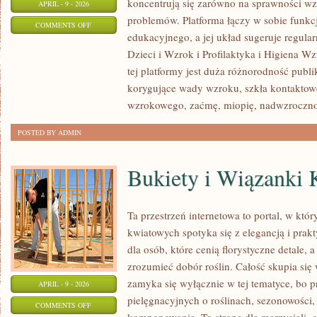
koncentrują się zarówno na sprawności wz
APRIL - 9 - 2026
problemów. Platforma łączy w sobie funkc
ON
COMMENTS OFF
edukacyjnego, a jej układ sugeruje regular
BADANIA
Dzieci i Wzrok i Profilaktyka i Higiena W
WZROKU
tej platformy jest duża różnorodność publi
korygujące wady wzroku, szkła kontaktow
wzrokowego, zaćmę, miopię, nadwzroczno
POSTED BY ADMIN
Bukiety i Wiązanki
Ta przestrzeń internetowa to portal, w kt
kwiatowych spotyka się z elegancją i prak
dla osób, które cenią florystyczne detale, 
zrozumieć dobór roślin. Całość skupia się 
zamyka się wyłącznie w tej tematyce, bo 
APRIL - 9 - 2026
pielęgnacyjnych o roślinach, sezonowości,
ON
COMMENTS OFF