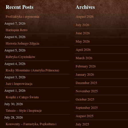
Recent Posts
Archives
Profilaktyka i ergonomia
August 2026
August 7, 2026
July 2026
Harlequin Retro
June 2026
August 6, 2026
May 2026
Historia Jednego Zdjęcia
April 2026
August 5, 2026
Rubryka Czytelników
March 2026
August 4, 2026
February 2026
Rocky Mountains (Ameryka Północna)
January 2026
August 3, 2026
December 2025
Jazz i Improwizacja
August 1, 2026
November 2025
Książki z Całego Świata
October 2025
July 30, 2026
September 2025
Tatuaże – Style i Inspiracje
August 2025
July 28, 2026
Konwenty – Fantastyka, Popkultura i
July 2025