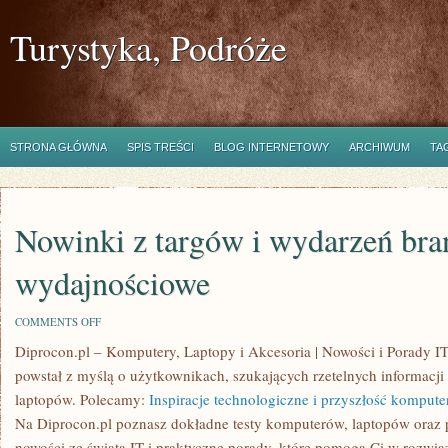
Turystyka, Podróże
STRONA GŁÓWNA
SPIS TREŚCI
BLOG INTERNETOWY
ARCHIWUM
TA
Nowinki z targów i wydarzeń bra
wydajnościowe
ON
COMMENTS OFF
NOWINKI
Diprocon.pl – Komputery, Laptopy i Akcesoria | Nowości i Porady IT
Z
TARGÓW
powstał z myślą o użytkownikach, szukających rzetelnych informacji
I
WYDARZEŃ
laptopów. Polecamy:
Inspiracje technologiczne i przyszłość komput
BRANŻOWYCH
Na Diprocon.pl poznasz dokładne testy komputerów, laptopów oraz p
I
TESTY
nowości ze świata IT i praktyczne porady, które pomogą Ci w rozw