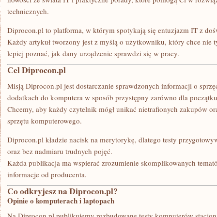
WYDAJNOŚCIOWE
technicznych.
Diprocon.pl to platforma, w którym spotykają się entuzjazm IT z do
Każdy artykuł tworzony jest z myślą o użytkowniku, który chce nie ty
lepiej poznać, jak dany urządzenie sprawdzi się w pracy.
Cel Diprocon.pl
Misją Diprocon.pl jest dostarczanie sprawdzonych informacji o sprzę
dodatkach do komputera w sposób przystępny zarówno dla początkuj
Chcemy, aby każdy czytelnik mógł unikać nietrafionych zakupów ora
sprzętu komputerowego.
Diprocon.pl kładzie nacisk na merytorykę, dlatego testy przygotowy
oraz bez nadmiaru trudnych pojęć.
Każda publikacja ma wspierać zrozumienie skomplikowanych temató
informacje od producenta.
Co odkryjesz na Diprocon.pl?
Opinie o komputerach i laptopach
Na Diprocon.pl publikujemy rozbudowane testy komputerów stacjona