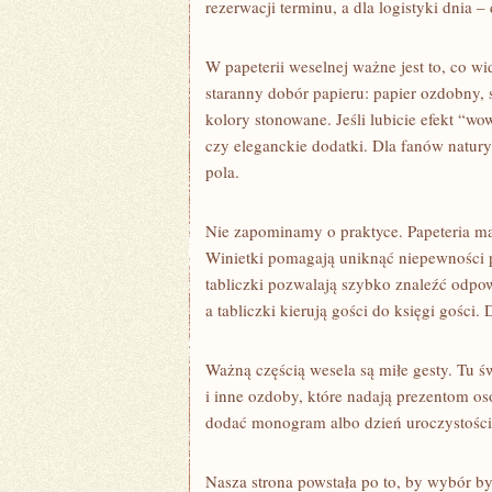
rezerwacji terminu, a dla logistyki dnia 
W papeterii weselnej ważne jest to, co wi
staranny dobór papieru: papier ozdobny,
kolory stonowane. Jeśli lubicie efekt “wo
czy eleganckie dodatki. Dla fanów natury
pola.
Nie zapominamy o praktyce. Papeteria ma 
Winietki pomagają uniknąć niepewności pr
tabliczki pozwalają szybko znaleźć odpow
a tabliczki kierują gości do księgi gości.
Ważną częścią wesela są miłe gesty. Tu ś
i inne ozdoby, które nadają prezentom os
dodać monogram albo dzień uroczystości.
Nasza strona powstała po to, by wybór był