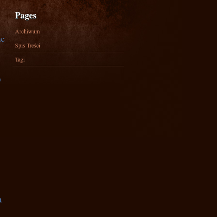
Pages
Archiwum
ne
Spis Treści
Tagi
)
a