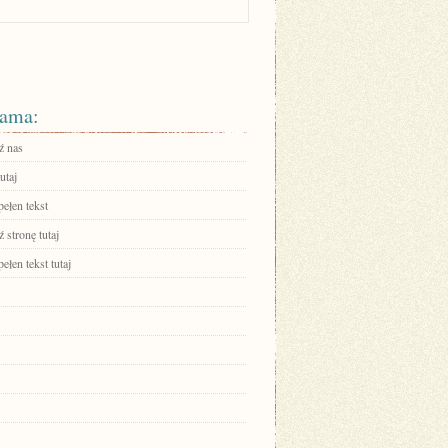
ama:
ź nas
utaj
ełen tekst
 stronę tutaj
ełen tekst tutaj