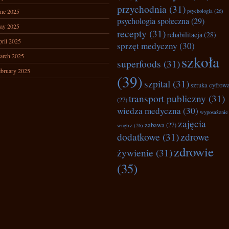
przychodnia
(31)
ne 2025
psychologia
(26)
psychologia społeczna
(29)
ay 2025
recepty
(31)
rehabilitacja
(28)
ril 2025
sprzęt medyczny
(30)
arch 2025
szkoła
superfoods
(31)
bruary 2025
(39)
szpital
(31)
sztuka cyfrow
transport publiczny
(31)
(27)
wiedza medyczna
(30)
wyposażenie
zajęcia
zabawa
(27)
wnętrz
(26)
dodatkowe
(31)
zdrowe
zdrowie
żywienie
(31)
(35)