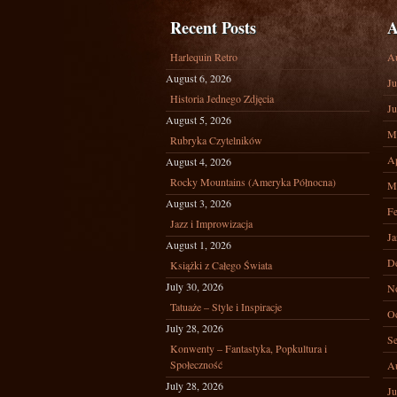
Recent Posts
A
Harlequin Retro
A
August 6, 2026
Ju
Historia Jednego Zdjęcia
Ju
August 5, 2026
M
Rubryka Czytelników
Ap
August 4, 2026
Rocky Mountains (Ameryka Północna)
M
August 3, 2026
Fe
Jazz i Improwizacja
Ja
August 1, 2026
D
Książki z Całego Świata
July 30, 2026
N
Tatuaże – Style i Inspiracje
Oc
July 28, 2026
Se
Konwenty – Fantastyka, Popkultura i
Społeczność
A
July 28, 2026
Ju