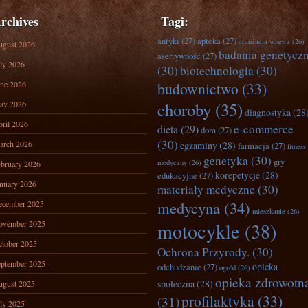
rchives
Tagi:
antyki
(27)
apteka
(27)
aranżacja wnętrz
(26)
ugust 2026
badania genetycz
asertywność
(27)
ly 2026
(30)
biotechnologia
(30)
ne 2026
budownictwo
(33)
ay 2026
choroby
(35)
diagnostyka
(28
ril 2026
e-commerce
dieta
(29)
dom
(27)
(30)
arch 2026
egzaminy
(28)
farmacja
(27)
fitness
genetyka
(30)
gry
medyczny
(26)
bruary 2026
korepetycje
(28)
edukacyjne
(27)
nuary 2026
materiały medyczne
(30)
medycyna
(34)
ecember 2025
mieszkanie
(26)
ovember 2025
motocykle
(38)
tober 2025
Ochrona Przyrody.
(30)
ptember 2025
opieka
odchudzanie
(27)
ogród
(26)
opieka zdrowotn
społeczna
(28)
ugust 2025
profilaktyka
(33)
(31)
ly 2025