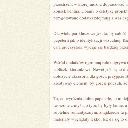
przestrzeń, w której można dopracować tr
konsekwentna. Dbamy o estetykę projektu
przygotowane dodatki zdejmują z was czę
Dla wielu par kluczowe jest to, by całoś
papeterii jak o identyfikacji wizualnej.
cała uroczystość wydaje się bardziej prze
Wśród dodatków ogromną rolę odgrywa też
tabliczki kierunkowe. Nawet jeśli są to dr
dołożycie akcesoria dla gości, przyjęcie 
kreatywny element, by goście poczuli, ż
To, co wyróżnia dobrą papeterię, to umiej
tworzone z myślą o tym, by były ładne, a 
subtelnie romantycznym, znajdziecie tu p
materiały wyglądały lekko, też da się to