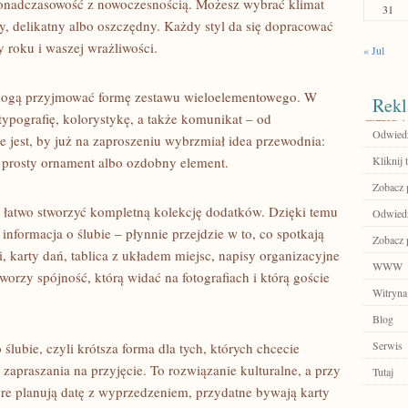
onadczasowość z nowoczesnością. Możesz wybrać klimat
31
ny, delikatny albo oszczędny. Każdy styl da się dopracować
y roku i waszej wrażliwości.
« Jul
e mogą przyjmować formę zestawu wieloelementowego. W
Rekl
typografię, kolorystykę, a także komunikat – od
Odwied
e jest, by już na zaproszeniu wybrzmiał idea przewodnia:
, prosty ornament albo ozdobny element.
Kliknij t
Zobacz p
ń łatwo stworzyć kompletną kolekcję dodatków. Dzięki temu
Odwiedź
 informacja o ślubie – płynnie przejdzie w to, co spotkają
Zobacz p
i, karty dań, tablica z układem miejsc, napisy organizacyjne
WWW
orzy spójność, którą widać na fotografiach i którą goście
Witryna
Blog
Serwis
lubie, czyli krótsza forma dla tych, których chcecie
praszania na przyjęcie. To rozwiązanie kulturalne, a przy
Tutaj
óre planują datę z wyprzedzeniem, przydatne bywają karty