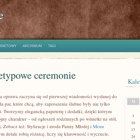
e
ERNETOWY
ARCHIWUM
TAGI
ietypowe ceremonie
Kale
bna oprawa zaczyna się od pierwszej wiadomości wysłanej do
M
dla par, które chcą, aby zaproszenia ślubne były nie tylko
ci. Tworzymy elegancką papeterię i dodatki, dzięki którym
3
jny charakter – od ogłoszeń rodzinnych po winietki na stół,
10
. Zobacz też: Stylizacje i uroda Panny Młodej i
Menu
17
m detale robią różnicę, liczy się klarowność i wyczucie.
24