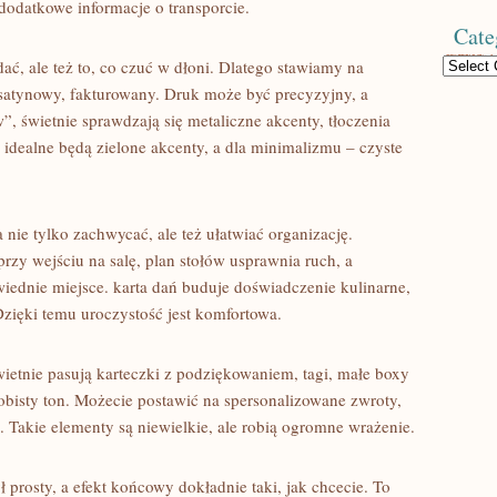
– dodatkowe informacje o transporcie.
Cate
Categories
dać, ale też to, co czuć w dłoni. Dlatego stawiamy na
 satynowy, fakturowany. Druk może być precyzyjny, a
w”, świetnie sprawdzają się metaliczne akcenty, tłoczenia
 idealne będą zielone akcenty, a dla minimalizmu – czyste
nie tylko zachwycać, ale też ułatwiać organizację.
zy wejściu na salę, plan stołów usprawnia ruch, a
iednie miejsce. karta dań buduje doświadczenie kulinarne,
 Dzięki temu uroczystość jest komfortowa.
wietnie pasują karteczki z podziękowaniem, tagi, małe boxy
obisty ton. Możecie postawić na spersonalizowane zwroty,
 Takie elementy są niewielkie, ale robią ogromne wrażenie.
 prosty, a efekt końcowy dokładnie taki, jak chcecie. To