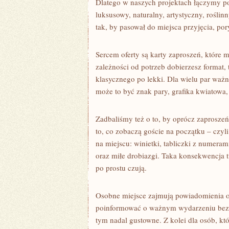
Dlatego w naszych projektach łączymy p
luksusowy, naturalny, artystyczny, roślin
tak, by pasował do miejsca przyjęcia, por
Sercem oferty są karty zaproszeń, któr
zależności od potrzeb dobierzesz format, 
klasycznego po lekki. Dla wielu par ważn
może to być znak pary, grafika kwiatowa
Zadbaliśmy też o to, by oprócz zaprosze
to, co zobaczą goście na początku – czyli
na miejscu: winietki, tabliczki z numeram
oraz miłe drobiazgi. Taka konsekwencja tw
po prostu czują.
Osobne miejsce zajmują powiadomienia o ś
poinformować o ważnym wydarzeniu bez za
tym nadal gustowne. Z kolei dla osób, kt