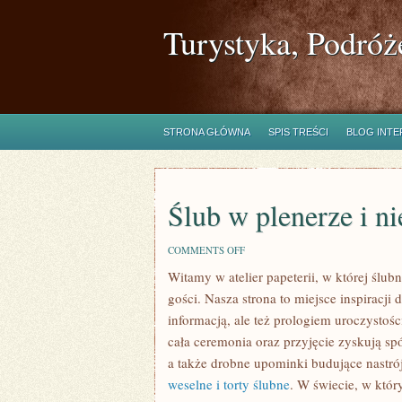
Turystyka, Podróż
STRONA GŁÓWNA
SPIS TREŚCI
BLOG INT
Ślub w plenerze i n
ON
COMMENTS OFF
ŚLUB
Witamy w atelier papeterii, w której ślu
W
PLENERZE
gości. Nasza strona to miejsce inspiracji 
I
NIETYPOWE
informacją, ale też prologiem uroczystoś
CEREMONIE
cała ceremonia oraz przyjęcie zyskują spó
a także drobne upominki budujące nastrój
weselne i torty ślubne
. W świecie, w który