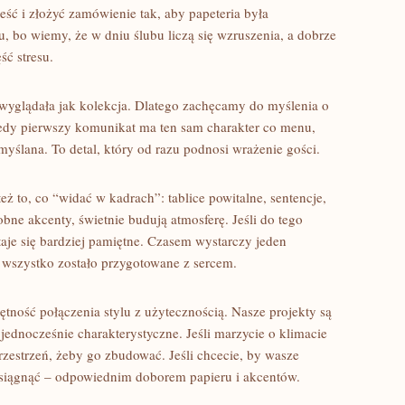
eść i złożyć zamówienie tak, aby papeteria była
, bo wiemy, że w dniu ślubu liczą się wzruszenia, a dobrze
ść stresu.
ć wyglądała jak kolekcja. Dlatego zachęcamy do myślenia o
 Kiedy pierwszy komunikat ma ten sam charakter co menu,
myślana. To detal, który od razu podnosi wrażenie gości.
 to, co “widać w kadrach”: tablice powitalne, sentencje,
obne akcenty, świetnie budują atmosferę. Jeśli do tego
staje się bardziej pamiętne. Czasem wystarczy jeden
e wszystko zostało przygotowane z sercem.
ętność połączenia stylu z użytecznością. Nasze projekty są
jednocześnie charakterystyczne. Jeśli marzycie o klimacie
rzestrzeń, żeby go zbudować. Jeśli chcecie, by wasze
 osiągnąć – odpowiednim doborem papieru i akcentów.