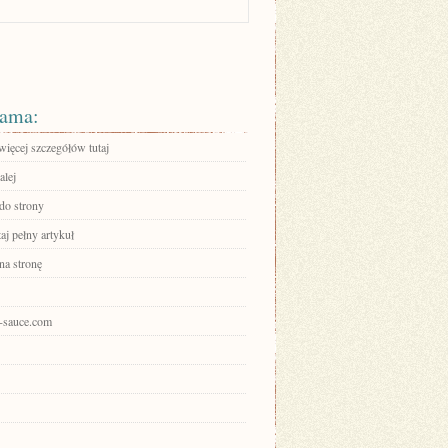
ama:
więcej szczegółów tutaj
alej
 do strony
aj pełny artykuł
na stronę
y-sauce.com