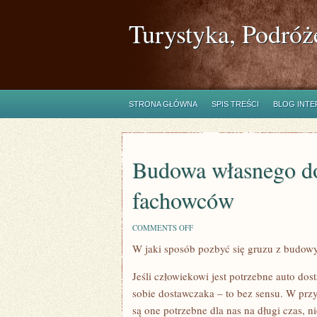
Turystyka, Podróż
STRONA GŁÓWNA
SPIS TREŚCI
BLOG INT
Budowa własnego d
fachowców
ON
COMMENTS OFF
BUDOWA
W jaki sposób pozbyć się gruzu z budow
WŁASNEGO
DOMU
–
Jeśli człowiekowi jest potrzebne auto dos
POSZUKUJEMY
FACHOWCÓW
sobie dostawczaka – to bez sensu. W prz
są one potrzebne dla nas na długi czas,