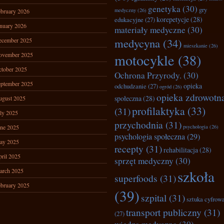
genetyka
(30)
gry
medyczny
(26)
bruary 2026
korepetycje
(28)
edukacyjne
(27)
nuary 2026
materiały medyczne
(30)
medycyna
(34)
ecember 2025
mieszkanie
(26)
ovember 2025
motocykle
(38)
tober 2025
Ochrona Przyrody.
(30)
ptember 2025
opieka
odchudzanie
(27)
ogród
(26)
opieka zdrowotn
społeczna
(28)
ugust 2025
profilaktyka
(33)
(31)
ly 2025
przychodnia
(31)
ne 2025
psychologia
(26)
psychologia społeczna
(29)
ay 2025
recepty
(31)
rehabilitacja
(28)
ril 2025
sprzęt medyczny
(30)
arch 2025
szkoła
superfoods
(31)
bruary 2025
(39)
szpital
(31)
sztuka cyfrow
transport publiczny
(31)
(27)