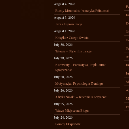
August 4, 2026
Fe
Rocky Mountains (Ameryka Północna)
Ja
August 3, 2026
D
Jazz i Improwizacja
August 1, 2026
N
Książki z Całego Świata
Oc
July 30, 2026
Se
Tatuaże – Style i Inspiracje
A
July 28, 2026
Konwenty – Fantastyka, Popkultura i
Ju
Społeczność
Ju
July 28, 2026
M
Motywacja i Psychologia Treningu
Ap
July 26, 2026
Afryka Smaku – Kuchnie Kontynentu
M
July 25, 2026
Fe
Wasze Miejsce na Blogu
July 24, 2026
Porady Ekspertów