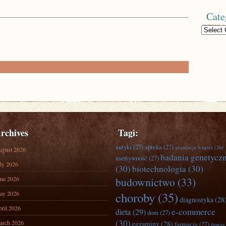
Cate
Categories
rchives
Tagi:
antyki
(27)
apteka
(27)
aranżacja wnętrz
(26)
ugust 2026
badania genetycz
asertywność
(27)
ly 2026
(30)
biotechnologia
(30)
ne 2026
budownictwo
(33)
ay 2026
choroby
(35)
diagnostyka
(28
ril 2026
e-commerce
dieta
(29)
dom
(27)
(30)
arch 2026
egzaminy
(28)
farmacja
(27)
fitness