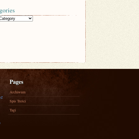
gories
Pages
Archiwum
ne
Spis Treści
Tagi
)