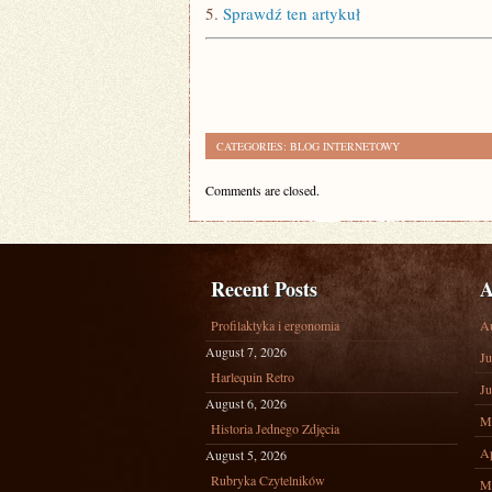
5.
Sprawdź ten artykuł
CATEGORIES:
BLOG INTERNETOWY
Comments are closed.
Recent Posts
A
Profilaktyka i ergonomia
A
August 7, 2026
Ju
Harlequin Retro
Ju
August 6, 2026
M
Historia Jednego Zdjęcia
Ap
August 5, 2026
Rubryka Czytelników
M