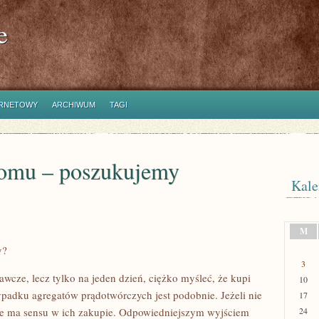
e
ERNETOWY
ARCHIWUM
TAGI
omu – poszukujemy
Kale
M
y?
3
tawcze, lecz tylko na jeden dzień, ciężko myśleć, że kupi
10
ypadku agregatów prądotwórczych jest podobnie. Jeżeli nie
17
 nie ma sensu w ich zakupie. Odpowiedniejszym wyjściem
24