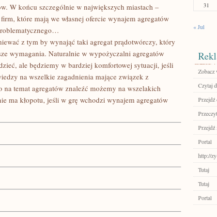
31
tów. W końcu szczególnie w największych miastach –
h firm, które mają we własnej ofercie wynajem agregatów
« Jul
 problematycznego…
ewać z tym by wynająć taki agregat prądotwórczy, który
asze wymagania. Naturalnie w wypożyczalni agregatów
Rekl
eć, ale będziemy w bardziej komfortowej sytuacji, jeśli
Zobacz 
iedzy na wszelkie zagadnienia mające związek z
Czytaj d
o na temat agregatów znaleźć możemy na wszelakich
 nie ma kłopotu, jeśli w grę wchodzi wynajem agregatów
Przejdź
Przeczyt
Przejdź 
Portal
http://z
Tutaj
Tutaj
Portal