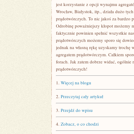
jest korzystanie z opcji wynajmu agrega
Wrocław, Białystok, itp., działa dużo tyc
prądotwórczych. To nic jakoś za bardzo
Odrobinę poważniejszy kłopot możemy mi
faktycznie powinien spełnić wszystkie n
prądotwórczych możemy sporo się dowiedzi
jednak na własną rękę uzyskamy trochę w
agregatem prądotwórczym. Całkiem spor
forach. Jak zatem dobrze widać, ogólnie
prądotwórczych!
1.
Więcej na blogu
2.
Przeczytaj cały artykuł
3.
Przejdź do wpisu
4.
Zobacz, o co chodzi