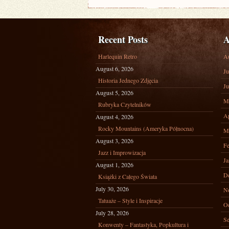
Recent Posts
A
Harlequin Retro
A
August 6, 2026
Ju
Historia Jednego Zdjęcia
Ju
August 5, 2026
M
Rubryka Czytelników
Ap
August 4, 2026
Rocky Mountains (Ameryka Północna)
M
August 3, 2026
Fe
Jazz i Improwizacja
Ja
August 1, 2026
D
Książki z Całego Świata
July 30, 2026
N
Tatuaże – Style i Inspiracje
Oc
July 28, 2026
Se
Konwenty – Fantastyka, Popkultura i