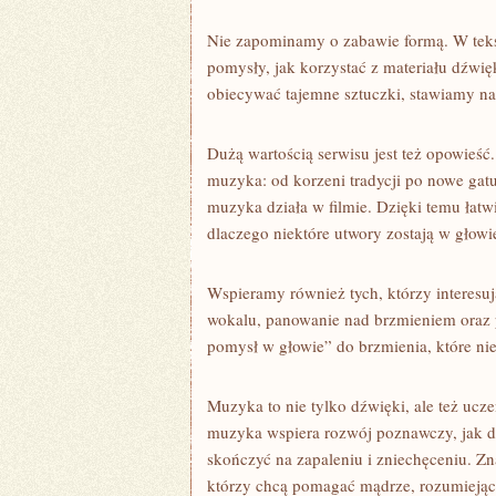
Nie zapominamy o zabawie formą. W tek
pomysły, jak korzystać z materiału dźwi
obiecywać tajemne sztuczki, stawiamy na 
Dużą wartością serwisu jest też opowieść
muzyka: od korzeni tradycji po nowe gat
muzyka działa w filmie. Dzięki temu łatw
dlaczego niektóre utwory zostają w głowie
Wspieramy również tych, którzy interesu
wokalu, panowanie nad brzmieniem oraz 
pomysł w głowie” do brzmienia, które ni
Muzyka to nie tylko dźwięki, ale też uczen
muzyka wspiera rozwój poznawczy, jak dz
skończyć na zapaleniu i zniechęceniu. Zna
którzy chcą pomagać mądrze, rozumiejąc, 