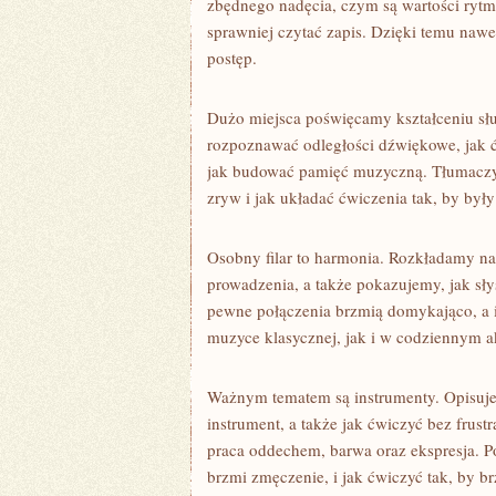
zbędnego nadęcia, czym są wartości rytmi
sprawniej czytać zapis. Dzięki temu nawe
postęp.
Dużo miejsca poświęcamy kształceniu słu
rozpoznawać odległości dźwiękowe, jak ć
jak budować pamięć muzyczną. Tłumaczymy
zryw i jak układać ćwiczenia tak, by były
Osobny filar to harmonia. Rozkładamy na
prowadzenia, a także pokazujemy, jak sł
pewne połączenia brzmią domykająco, a i
muzyce klasycznej, jak i w codziennym 
Ważnym tematem są instrumenty. Opisuj
instrument, a także jak ćwiczyć bez frust
praca oddechem, barwa oraz ekspresja. P
brzmi zmęczenie, i jak ćwiczyć tak, by br