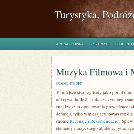
Turystyka, Podróż
STRONA GŁÓWNA
SPIS TREŚCI
BLOG INT
Muzyka Filmowa i 
ON
COMMENTS OFF
MUZYKA
To miejsce stworzyliśmy jako portal o mu
FILMOWA
I
odkrywania. Jeśli szukasz czytelnego st
MUSICALE
znajdziesz tu opracowania prowadzące od 
definicji, tylko wspierający towarzysz d
stronie
Recenzje i Rekomendacje
i Śpiew
elementy muzycznego alfabetu: rytm, ago