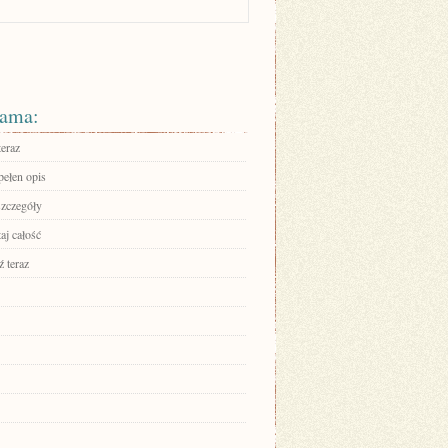
ama:
teraz
pełen opis
szczegóły
aj całość
 teraz