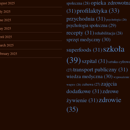
opieka zdrowotn
społeczna
(28)
ugust 2025
profilaktyka
(33)
(31)
ly 2025
przychodnia
(31)
ne 2025
psychologia
(26)
psychologia społeczna
(29)
ay 2025
recepty
(31)
rehabilitacja
(28)
ril 2025
sprzęt medyczny
(30)
arch 2025
szkoła
superfoods
(31)
bruary 2025
(39)
szpital
(31)
sztuka cyfrow
transport publiczny
(31)
(27)
wiedza medyczna
(30)
wyposażenie
zajęcia
zabawa
(27)
wnętrz
(26)
dodatkowe
(31)
zdrowe
zdrowie
żywienie
(31)
(35)