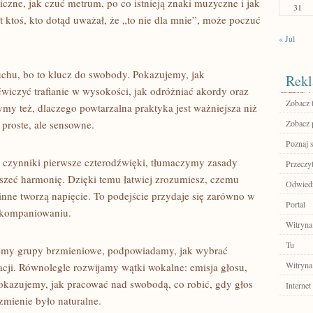
czne, jak czuć metrum, po co istnieją znaki muzyczne i jak
31
t ktoś, kto dotąd uważał, że „to nie dla mnie”, może poczuć
« Jul
chu, bo to klucz do swobody. Pokazujemy, jak
Rekl
wiczyć trafianie w wysokości, jak odróżniać akordy oraz
Zobacz 
 też, dlaczego powtarzalna praktyka jest ważniejsza niż
 proste, ale sensowne.
Zobacz 
Poznaj 
 czynniki pierwsze czterodźwięki, tłumaczymy zasady
Przeczyt
yszeć harmonię. Dzięki temu łatwiej zrozumiesz, czemu
Odwiedź
nne tworzą napięcie. To podejście przydaje się zarówno w
Portal
akompaniowaniu.
Witryna
Tu
emy grupy brzmieniowe, podpowiadamy, jak wybrać
Witryna
racji. Równolegle rozwijamy wątki wokalne: emisja głosu,
okazujemy, jak pracować nad swobodą, co robić, gdy głos
Internet
zmienie było naturalne.