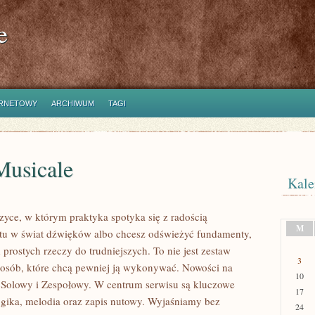
e
ERNETOWY
ARCHIWUM
TAGI
Musicale
Kale
zyce, w którym praktyka spotyka się z radością
M
artu w świat dźwięków albo chcesz odświeżyć fundamenty,
prostych rzeczy do trudniejszych. To nie jest zestaw
3
la osób, które chcą pewniej ją wykonywać. Nowości na
10
 Solowy i Zespołowy. W centrum serwisu są kluczowe
17
gika, melodia oraz zapis nutowy. Wyjaśniamy bez
24