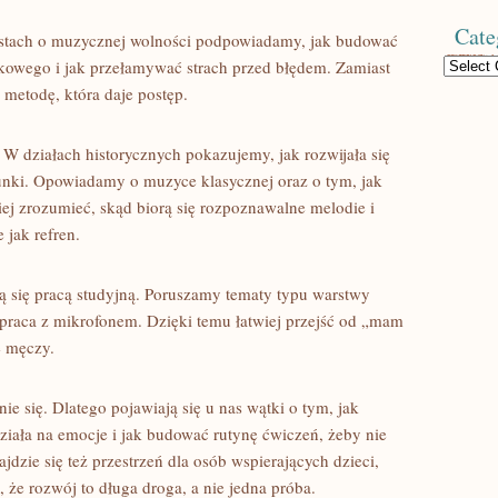
Cate
stach o muzycznej wolności podpowiadamy, jak budować
Categories
ękowego i jak przełamywać strach przed błędem. Zamiast
metodę, która daje postęp.
. W działach historycznych pokazujemy, jak rozwijała się
unki. Opowiadamy o muzyce klasycznej oraz o tym, jak
iej zrozumieć, skąd biorą się rozpoznawalne melodie i
 jak refren.
ją się pracą studyjną. Poruszamy tematy typu warstwy
praca z mikrofonem. Dzięki temu łatwiej przejść od „mam
e męczy.
ie się. Dlatego pojawiają się u nas wątki o tym, jak
iała na emocje i jak budować rutynę ćwiczeń, żeby nie
jdzie się też przestrzeń dla osób wspierających dzieci,
że rozwój to długa droga, a nie jedna próba.