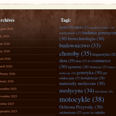
rchives
Tagi:
antyki
(27)
apteka
(27)
aranżacja wnętrz
(26)
ugust 2026
badania genetycz
asertywność
(27)
ly 2026
(30)
biotechnologia
(30)
ne 2026
budownictwo
(33)
ay 2026
choroby
(35)
diagnostyka
(28
ril 2026
e-commerce
dieta
(29)
dom
(27)
(30)
arch 2026
egzaminy
(28)
farmacja
(27)
fitness
genetyka
(30)
gry
medyczny
(26)
bruary 2026
korepetycje
(28)
edukacyjne
(27)
nuary 2026
materiały medyczne
(30)
medycyna
(34)
ecember 2025
mieszkanie
(26)
ovember 2025
motocykle
(38)
tober 2025
Ochrona Przyrody.
(30)
ptember 2025
opieka
odchudzanie
(27)
ogród
(26)