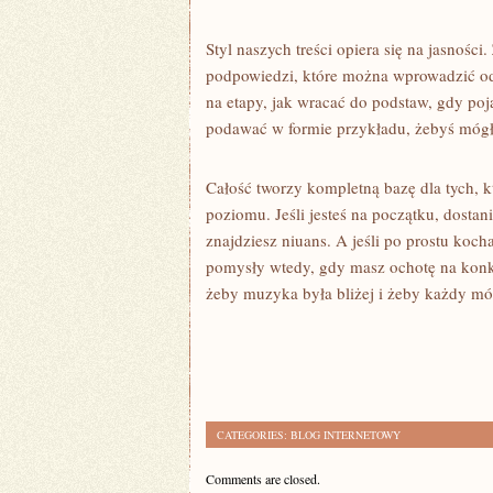
Styl naszych treści opiera się na jasnoś
podpowiedzi, które można wprowadzić od ra
na etapy, jak wracać do podstaw, gdy poj
podawać w formie przykładu, żebyś mógł 
Całość tworzy kompletną bazę dla tych, k
poziomu. Jeśli jesteś na początku, dosta
znajdziesz niuans. A jeśli po prostu koc
pomysły wtedy, gdy masz ochotę na konk
żeby muzyka była bliżej i żeby każdy mó
CATEGORIES:
BLOG INTERNETOWY
Comments are closed.