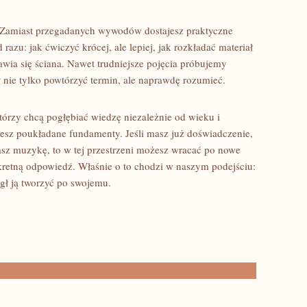
ci. Zamiast przegadanych wywodów dostajesz praktyczne
zu: jak ćwiczyć krócej, ale lepiej, jak rozkładać materiał
awia się ściana. Nawet trudniejsze pojęcia próbujemy
nie tylko powtórzyć termin, ale naprawdę rozumieć.
tórzy chcą pogłębiać wiedzę niezależnie od wieku i
niesz poukładane fundamenty. Jeśli masz już doświadczenie,
hasz muzykę, to w tej przestrzeni możesz wracać po nowe
retną odpowiedź. Właśnie o to chodzi w naszym podejściu:
gł ją tworzyć po swojemu.