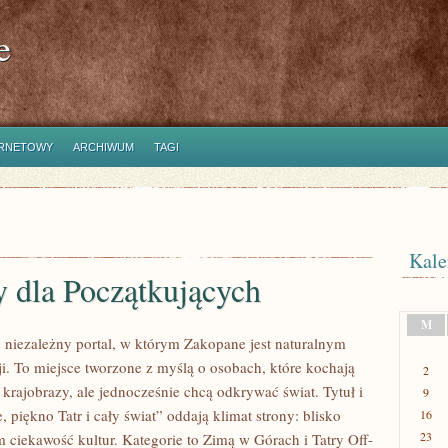
e
ERNETOWY
ARCHIWUM
TAGI
Kale
y dla Początkujących
M
to niezależny portal, w którym Zakopane jest naturalnym
ji. To miejsce tworzone z myślą o osobach, które kochają
2
krajobrazy, ale jednocześnie chcą odkrywać świat. Tytuł i
9
 piękno Tatr i cały świat” oddają klimat strony: blisko
16
23
m ciekawość kultur. Kategorie to Zimą w Górach i Tatry Off-