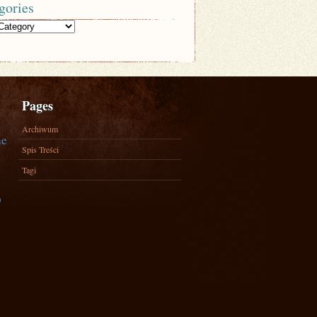
gories
Pages
Archiwum
ne
Spis Treści
Tagi
)