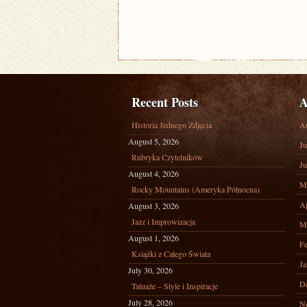
Recent Posts
A
Historia Jednego Zdjęcia
A
August 5, 2026
Ju
Rubryka Czytelników
Ju
August 4, 2026
M
Rocky Mountains (Ameryka Północna)
Ap
August 3, 2026
Jazz i Improwizacja
M
August 1, 2026
Fe
Książki z Całego Świata
Ja
July 30, 2026
D
Tatuaże – Style i Inspiracje
July 28, 2026
N