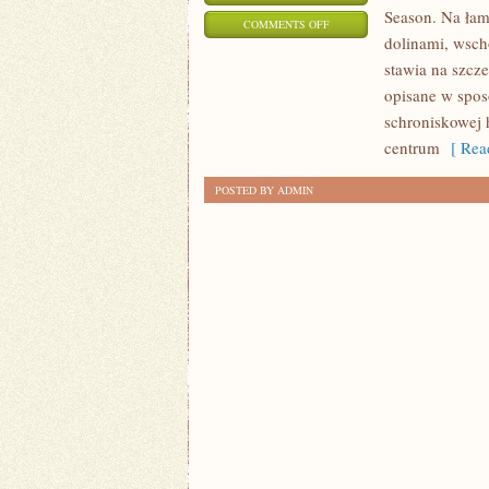
Season. Na łama
ON
COMMENTS OFF
dolinami, wsch
KARPATY
stawia na szcz
DLA
opisane w spos
POCZĄTKUJĄCYCH
schroniskowej 
centrum
[ Read
POSTED BY ADMIN