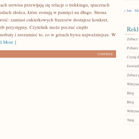
ch serwisu przewijają się relacje o trekkingu, spacerach
« Jan
Ma
odach słońca, które zostają w pamięci na długo. Strona
erość: zamiast cukierkowych frazesów dostajesz konkret,
ób przystępny. Czytelnik może poczuć ciepło
Rekl
herbaty i zrozumieć to, co w górach bywa najważniejsze. W
Zobacz w
 More ]
Pobierz 
CONTINUE
Czytaj d
Dowiedz 
Zobacz p
Witryna
Blog
Blog
Witryna
Tutaj