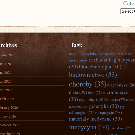
Cate
Categories
rchives
Tagi:
antyki
(27)
apteka
(27)
aranżacja wnętrz
(26)
ugust 2026
badania genetycz
asertywność
(27)
ly 2026
(30)
biotechnologia
(30)
ne 2026
budownictwo
(33)
ay 2026
choroby
(35)
diagnostyka
(28
ril 2026
e-commerce
dieta
(29)
dom
(27)
(30)
arch 2026
egzaminy
(28)
farmacja
(27)
fitness
genetyka
(30)
gry
medyczny
(26)
bruary 2026
korepetycje
(28)
edukacyjne
(27)
nuary 2026
materiały medyczne
(30)
medycyna
(34)
ecember 2025
mieszkanie
(26)
ovember 2025