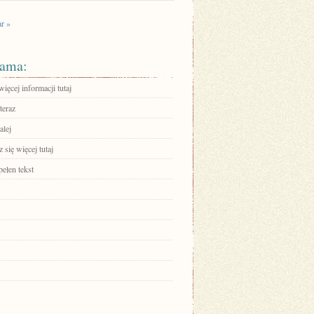
r »
ama:
ięcej informacji tutaj
teraz
alej
się więcej tutaj
ełen tekst