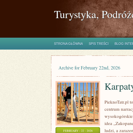
Turystyka, Podróż
STRONA GŁÓWNA
SPIS TREŚCI
BLOG INT
Archive for February 22nd, 2026
Karpat
PieknoTatr.pl 
centrum narrac
wysokogórskie 
idea „Zakopane,
ludzi, a zaraze
FEBRUARY - 22 - 2026