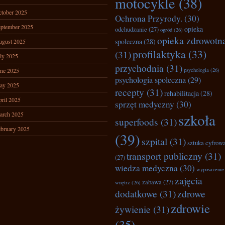
motocykle
(38)
tober 2025
Ochrona Przyrody.
(30)
ptember 2025
opieka
odchudzanie
(27)
ogród
(26)
opieka zdrowotn
społeczna
(28)
ugust 2025
profilaktyka
(33)
(31)
ly 2025
przychodnia
(31)
ne 2025
psychologia
(26)
psychologia społeczna
(29)
ay 2025
recepty
(31)
rehabilitacja
(28)
ril 2025
sprzęt medyczny
(30)
arch 2025
szkoła
superfoods
(31)
bruary 2025
(39)
szpital
(31)
sztuka cyfrow
transport publiczny
(31)
(27)
wiedza medyczna
(30)
wyposażenie
zajęcia
zabawa
(27)
wnętrz
(26)
dodatkowe
(31)
zdrowe
zdrowie
żywienie
(31)
(35)