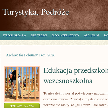
Turystyka, Podróże
STRONA GŁÓWNA
SPIS TREŚCI
BLOG INTERNETOWY
ARCHIWUM
TA
Archive for February 14th, 2026
Edukacja przedszkol
wczesnoszkolna
To niezależny portal poświęcony nauczani
oraz światowym. Powstał z myślą o osobach
uczenie się nie tylko „tu i teraz”, ale równ
FEBRUARY - 14 - 2026