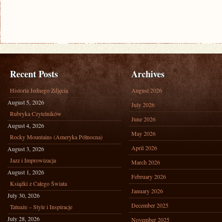
Recent Posts
Archives
Historia Jednego Zdjęcia
August 2026
August 5, 2026
July 2026
Rubryka Czytelników
June 2026
August 4, 2026
May 2026
Rocky Mountains (Ameryka Północna)
April 2026
August 3, 2026
Jazz i Improwizacja
March 2026
August 1, 2026
February 2026
Książki z Całego Świata
January 2026
July 30, 2026
December 2025
Tatuaże – Style i Inspiracje
July 28, 2026
November 2025