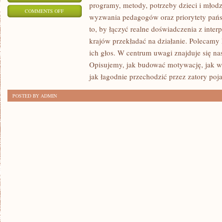
programy, metody, potrzeby dzieci i młod
ON
COMMENTS OFF
wyzwania pedagogów oraz priorytety pańs
EDUKACJA
to, by łączyć realne doświadczenia z interp
PRZEDSZKOLNA
krajów przekładać na działanie. Polecamy
I
ich głos. W centrum uwagi znajduje się nas
WCZESNOSZKOLNA
Opisujemy, jak budować motywację, jak ws
jak łagodnie przechodzić przez zatory poja
POSTED BY ADMIN