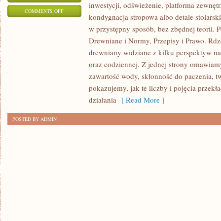
inwestycji, odświeżenie, platforma zewnęt
ON
COMMENTS OFF
kondygnacja stropowa albo detale stolarsk
HISTORIA
w przystępny sposób, bez zbędnej teorii.
I
Drewniane i Normy, Przepisy i Prawo. Rdze
TRADYCJA
drewniany widziane z kilku perspektyw nara
DREWNA
oraz codziennej. Z jednej strony omawiamy
W
zawartość wody, skłonność do paczenia, tw
BUDOWNICTWIE
pokazujemy, jak te liczby i pojęcia przekł
działania
[ Read More ]
POSTED BY ADMIN