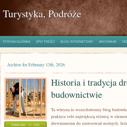
Turystyka, Podróże
STRONA GŁÓWNA
SPIS TREŚCI
BLOG INTERNETOWY
ARCHIWUM
TA
Archive for February 13th, 2026
Historia i tradycja 
budownictwie
Ta witryna to wszechstronny blog budowl
praktyce robi największą różnicę w elemen
drewnianemu do zastosowań nośnych. Jeżeli
FEBRUARY - 13 - 2026