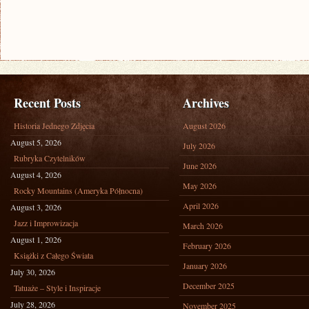
Recent Posts
Archives
Historia Jednego Zdjęcia
August 2026
August 5, 2026
July 2026
Rubryka Czytelników
June 2026
August 4, 2026
May 2026
Rocky Mountains (Ameryka Północna)
April 2026
August 3, 2026
Jazz i Improwizacja
March 2026
August 1, 2026
February 2026
Książki z Całego Świata
January 2026
July 30, 2026
December 2025
Tatuaże – Style i Inspiracje
July 28, 2026
November 2025