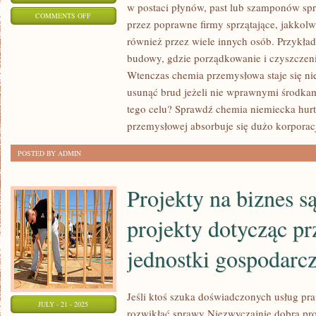
w postaci płynów, past lub szamponów spr
ON
COMMENTS OFF
przez poprawne firmy sprzątające, jakkol
SPECYFIKI
również przez wiele innych osób. Przykła
CHEMICZNE
budowy, gdzie porządkowanie i czyszczen
SĄ
Wtenczas chemia przemysłowa staje się n
STOSOWANE
usunąć brud jeżeli nie wprawnymi środka
W
tego celu? Sprawdź chemia niemiecka hurt
WIELU
przemysłowej absorbuje się dużo korporacj
SPECJALNOŚCIACH
POSTED BY ADMIN
Projekty na biznes są
projekty dotycząc pr
jednostki gospodarcz
Jeśli ktoś szuka doświadczonych usług p
JULY - 21 - 2025
rozwikłać sprawy Niezwyczajnie dobrą pro