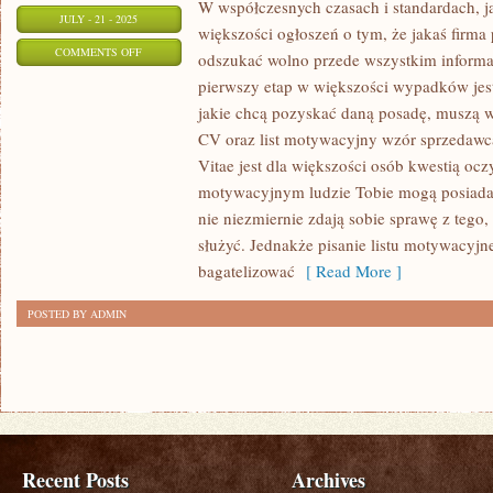
W współczesnych czasach i standardach, j
JULY - 21 - 2025
większości ogłoszeń o tym, że jakaś firma
ON
COMMENTS OFF
odszukać wolno przede wszystkim informacj
TO,
pierwszy etap w większości wypadków jest
CO
jakie chcą pozyskać daną posadę, muszą 
NAJCENNIEJSZE
CV oraz list motywacyjny wzór sprzedawca
ORAZ
Vitae jest dla większości osób kwestią oczy
W
motywacyjnym ludzie Tobie mogą posiada
nie niezmiernie zdają sobie sprawę z tego
GŁÓWNEJ
służyć. Jednakże pisanie listu motywacyjn
MIERZE
bagatelizować
[ Read More ]
NAJCZĘŚCIEJ
DOSTRZEGALNE
POSTED BY ADMIN
PRZY
WIELU
BALACH
Recent Posts
Archives