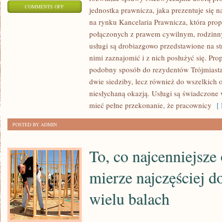
ON
COMMENTS OFF
jednostka prawnicza, jaka prezentuje się na
PROJEKTY
na rynku Kancelaria Prawnicza, która prop
NA
połączonych z prawem cywilnym, rodzin
BIZNES
usługi są drobiazgowo przedstawione na st
SĄ
nimi zaznajomić i z nich posłużyć się. Pro
TO
podobny sposób do rezydentów Trójmiasta
dwie siedziby, lecz również do wszelkich o
TE
niesłychaną okazją. Usługi są świadczone
WSZYSTKIE
mieć pełne przekonanie, że pracownicy
[ 
PROJEKTY
DOTYCZĄC
POSTED BY ADMIN
PRZYSZŁEJ
JEDNOSTKI
To, co najcenniejsze
GOSPODARCZEJ
mierze najczęściej d
wielu balach