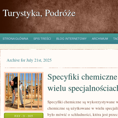
Turystyka, Podróże
STRONA GŁÓWNA
SPIS TREŚCI
BLOG INTERNETOWY
ARCHIWUM
TA
Archive for July 21st, 2025
Specyfiki chemiczne
wielu specjalnościac
Specyfiki chemiczne są wykorzystywane w 
chemiczne są użytkowane w wielu specjali
było mówić o schludności, która jest przec
JULY - 21 - 2025