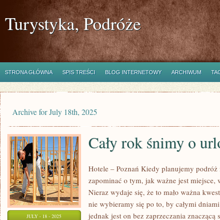
Turystyka, Podróże
STRONA GŁÓWNA
SPIS TREŚCI
BLOG INTERNETOWY
ARCHIWUM
TA
Archive for July 18th, 2025
Cały rok śnimy o url
Hotele – Poznań Kiedy planujemy podróż n
zapominać o tym, jak ważne jest miejsce,
Nieraz wydaje się, że to mało ważna kwes
nie wybieramy się po to, by całymi dniami
jednak jest on bez zaprzeczania znaczącą 
JULY - 18 - 2025