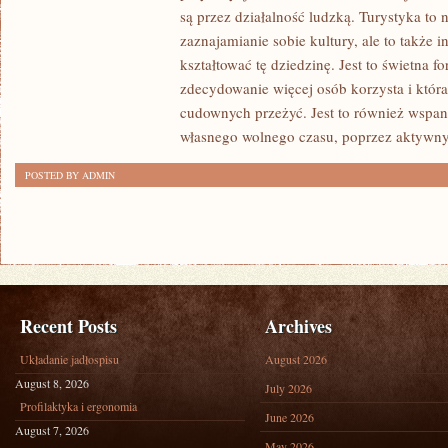
PASJONUJĄCA
są przez działalność ludzką. Turystyka to 
I
zaznajamianie sobie kultury, ale to także 
NIEUSTANNIE
kształtować tę dziedzinę. Jest to świetna f
zdecydowanie więcej osób korzysta i któr
ROZWIJAJĄCA
cudownych przeżyć. Jest to również wspa
SIĘ
własnego wolnego czasu, poprzez aktywn
DZIEDZINA
POSTED BY ADMIN
Recent Posts
Archives
Układanie jadłospisu
August 2026
August 8, 2026
July 2026
Profilaktyka i ergonomia
June 2026
August 7, 2026
May 2026