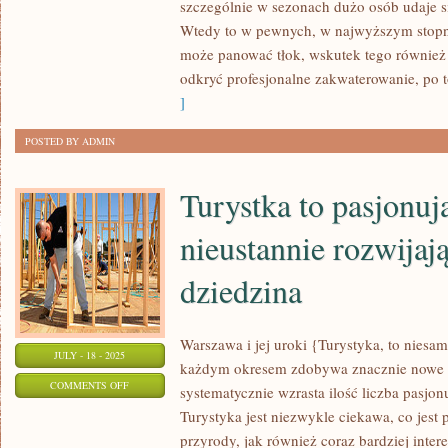
szczególnie w sezonach dużo osób udaje s
HOTELU
Wtedy to w pewnych, w najwyższym stopn
W
może panować tłok, wskutek tego również 
WARSZAWIE
odkryć profesjonalne zakwaterowanie, po to
]
POSTED BY ADMIN
Turystka to pasjonują
nieustannie rozwijają
dziedzina
Warszawa i jej uroki {Turystyka, to niesam
JULY - 18 - 2025
każdym okresem zdobywa znacznie nowe o
ON
COMMENTS OFF
systematycznie wzrasta ilość liczba pasjonu
TURYSTKA
Turystyka jest niezwykle ciekawa, co jes
TO
przyrody, jak również coraz bardziej inter