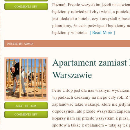
Poznań. Przede wszystkim jeżeli nastawieni
ON
COMMENTS OFF
będziemy odwiedzali zbyt wiele, a ponieką
CAŁY
jest niedaleko hotelu, czy korzystali z bas
ROK
planujemy, że czas poświęcali będziemy n
ŚNIMY
będziemy w hotelu
[ Read More ]
O
URLOPIE
POSTED BY ADMIN
Apartament zamiast 
Warszawie
Ferie Urlop jest dla nas ważnym wydarze
wypadkach czekamy na niego cały rok. Z 
zaplanować takie wakacje, które nie jedy
JULY - 18 - 2025
odpoczynek, ale przede wszystkim zapadn
ON
COMMENTS OFF
kojarzy nam się przede wszystkim z plażą
APARTAMENT
sportów a także z opalaniem – tutaj są też
ZAMIAST