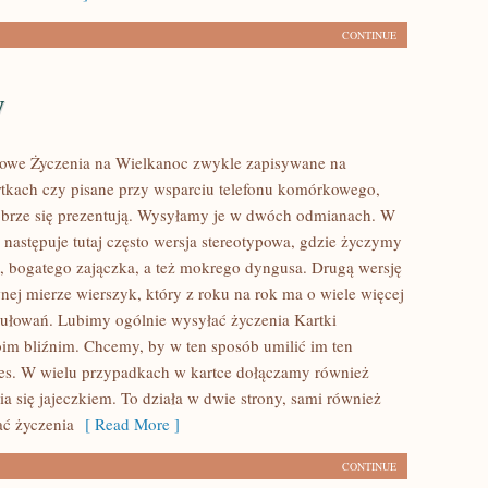
CONTINUE
y
nowe Życzenia na Wielkanoc zwykle zapisywane na
rtkach czy pisane przy wsparciu telefonu komórkowego,
obrze się prezentują. Wysyłamy je w dwóch odmianach. W
 następuje tutaj często wersja stereotypowa, gdzie życzymy
, bogatego zajączka, a też mokrego dyngusa. Drugą wersję
nej mierze wierszyk, który z roku na rok ma o wiele więcej
ułowań. Lubimy ogólnie wysyłać życzenia Kartki
im bliźnim. Chcemy, by w ten sposób umilić im ten
es. W wielu przypadkach w kartce dołączamy również
ia się jajeczkiem. To działa w dwie strony, sami również
ć życzenia
[ Read More ]
CONTINUE