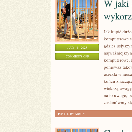
W jaki
WIELKIE
PIENIĄDZE?
wykorz
Jak kupić dużo
komputerowe są
gdzieś usłyszy
JULY - 1 - 2025
najważniejszym
ON
COMMENTS OFF
komputerowe. 
W
ponieważ takow
JAKI
uciekła w nie
SPOSÓB
końcu znacząca
POZYTYWNIE
większą uwagę,
WYKORZYSTYWAĆ
na to uwagę, b
GRY
zastanówmy się 
KOMPUTEROWE?
POSTED BY ADMIN