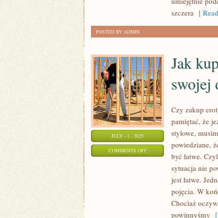
umiejętnie pod
ROBIĆ,
szczera
[ Read
ABY
POSTED BY ADMIN
BYĆ
DUŻO
Jak kup
ZDROWSZYMI
LUDŹMI?
swojej
Czy zakup erot
pamiętać, że j
stylowe, musim
JULY - 1 - 2025
powiedziane, ż
ON
COMMENTS OFF
być łatwe. Czy
JAK
sytuacja nie po
KUPIĆ
jest łatwe. Jed
EROTYCZNĄ
pojęcia. W koń
BIELIZNĘ
Chociaż oczywi
DLA
powinnyśmy
[ 