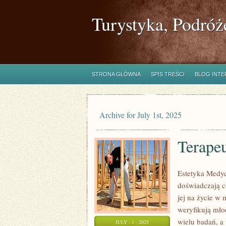
Turystyka, Podróż
STRONA GŁÓWNA
SPIS TREŚCI
BLOG INT
Archive for July 1st, 2025
Terape
Estetyka Medyc
doświadczają c
jej na życie w 
weryfikują mło
wielu badań, a
JULY - 1 - 2025