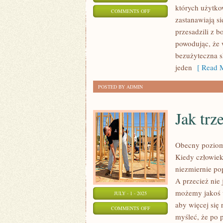
których użytko
ON
COMMENTS OFF
zastanawiają s
TERAPEUCI
przesadzili z b
powodując, że 
bezużyteczna s
jeden
[ Read M
POSTED BY ADMIN
Jak trz
Obecny poziom
Kiedy człowiek
niezmiernie pop
A przecież nie 
możemy jakoś 
JULY - 1 - 2025
aby więcej się
ON
COMMENTS OFF
myśleć, że po 
JAK