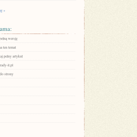
g »
ama:
pełną wersję
a ten temat
aj pełny artykuł
rady-it.pl
 do strony