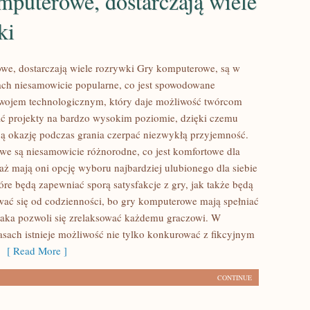
mputerowe, dostarczają wiele
ki
towe, dostarczają wiele rozrywki Gry komputerowe, są w
ch niesamowicie popularne, co jest spowodowane
ojem technologicznym, który daje możliwość twórcom
ć projekty na bardzo wysokim poziomie, dzięki czemu
ją okazję podczas grania czerpać niezwykłą przyjemność.
e są niesamowicie różnorodne, co jest komfortowe dla
aż mają oni opcję wyboru najbardziej ulubionego dla siebie
tóre będą zapewniać sporą satysfakcje z gry, jak także będą
ać się od codzienności, bo gry komputerowe mają spełniać
 jaka pozwoli się zrelaksować każdemu graczowi. W
zasach istnieje możliwość nie tylko konkurować z fikcyjnym
[ Read More ]
CONTINUE