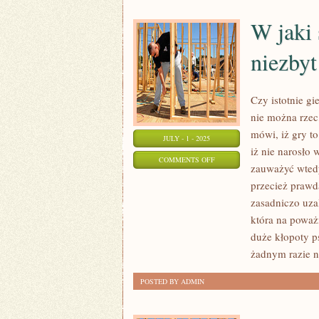
W jaki 
niezbyt
Czy istotnie g
nie można rzec,
mówi, iż gry to
JULY - 1 - 2025
iż nie narosło
ON
COMMENTS OFF
zauważyć wtedy
W
przecież prawda
JAKI
zasadniczo uza
SPOSÓB
która na poważ
ZAPEŁNIĆ
duże kłopoty p
SOBIE
żadnym razie n
CZAS
POSTED BY ADMIN
ZA
NIEZBYT