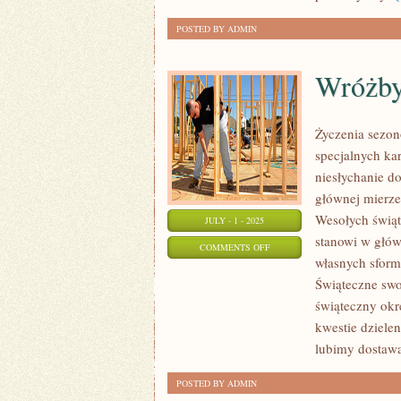
SWOJEJ
POSTED BY ADMIN
DZIEWCZYNY?
Wróżb
Życzenia sezo
specjalnych ka
niesłychanie d
głównej mierze
Wesołych świąt
JULY - 1 - 2025
stanowi w głów
ON
COMMENTS OFF
własnych sform
WRÓŻBY
Świąteczne swo
świąteczny okr
kwestie dzielen
lubimy dostawa
POSTED BY ADMIN