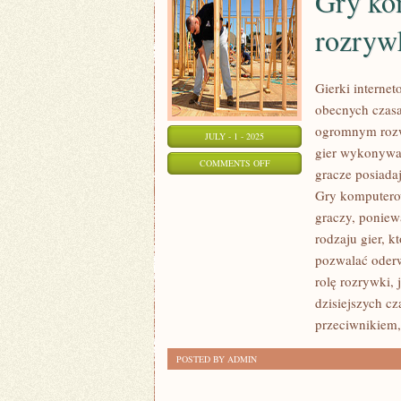
Gry ko
rozryw
Gierki interne
obecnych czasa
ogromnym rozw
JULY - 1 - 2025
gier wykonywa
ON
COMMENTS OFF
gracze posiada
GRY
Gry komputerow
KOMPUTEROWE,
graczy, poniew
DOSTARCZAJĄ
rodzaju gier, k
WIELE
pozwalać oderw
ROZRYWKI
rolę rozrywki,
dzisiejszych c
przeciwnikiem,
POSTED BY ADMIN