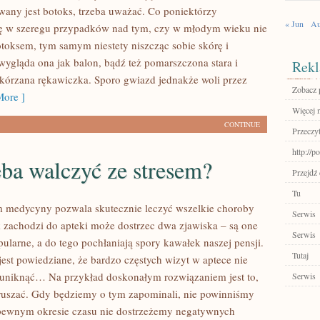
wany jest botoks, trzeba uważać. Co poniektórzy
« Jun
Au
ię w szeregu przypadków nad tym, czy w młodym wieku nie
otoksem, tym samym niestety niszcząc sobie skórę i
wygląda ona jak balon, bądź też pomarszczona stara i
Rekl
kórzana rękawiczka. Sporo gwiazd jednakże woli przez
Zobacz 
ore ]
Więcej n
CONTINUE
Przeczyt
http://po
eba walczyć ze stresem?
Przejdź
Tu
 medycyny pozwala skutecznie leczyć wszelkie choroby
Serwis
 zachodzi do apteki może dostrzec dwa zjawiska – są one
Serwis
ularne, a do tego pochłaniają spory kawałek naszej pensji.
Tutaj
jest powiedziane, że bardzo częstych wizyt w aptece nie
uniknąć… Na przykład doskonałym rozwiązaniem jest to,
Serwis
 ruszać. Gdy będziemy o tym zapominali, nie powinniśmy
pewnym okresie czasu nie dostrzeżemy negatywnych