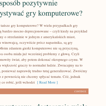
 sposób pozytywnie
ystywać gry komputerowe?
 tańsze gry komputerowe? W wielu przypadkach gry
 bardzo mocno deprecjonowane – czyli kiedy na przykład
my o strzelaninie w jednym z amerykańskich miast,
 winowajcą, oczywiście prócz napastnika, są gry
Moim zdaniem gierki komputerowe nie są przyczyną,
a osoba miała już wcześniej problemy z głową. Czyli
samowity świat, aby potem dokonać okropnego czynu. W
 większość graczy to normalni ludzie. Zwracajmy na to
 ponieważ naprawdę trudno tutaj generalizować. Zwróćmy
o z pewnością nie chcemy spłycać tematu. Cóż, jednak
co robić, jeśli wchodzi
[ Read More ]
CONTINUE