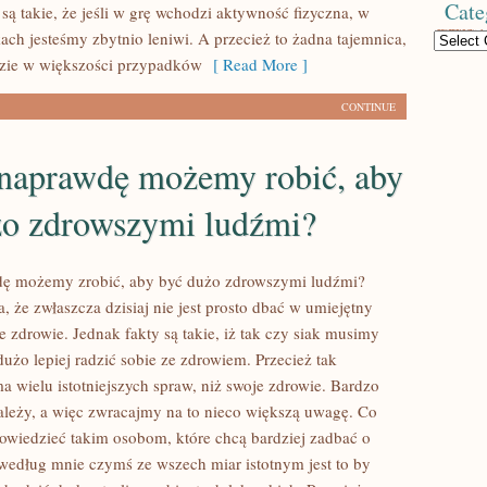
Cate
są takie, że jeśli w grę wchodzi aktywność fizyczna, w
ach jesteśmy zbytnio leniwi. A przecież to żadna tajemnica,
Categories
udzie w większości przypadków
[ Read More ]
CONTINUE
 naprawdę możemy robić, aby
żo zdrowszymi ludźmi?
dę możemy zrobić, aby być dużo zdrowszymi ludźmi?
a, że zwłaszcza dzisiaj nie jest prosto dbać w umiejętny
 zdrowie. Jednak fakty są takie, iż tak czy siak musimy
 dużo lepiej radzić sobie ze zdrowiem. Przecież tak
a wielu istotniejszych spraw, niż swoje zdrowie. Bardzo
ależy, a więc zwracajmy na to nieco większą uwagę. Co
wiedzieć takim osobom, które chcą bardziej zadbać o
według mnie czymś ze wszech miar istotnym jest to by