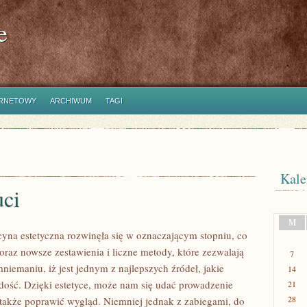
e
ERNETOWY
ARCHIWUM
TAGI
Kale
uci
M
yna estetyczna rozwinęła się w oznaczającym stopniu, co
oraz nowsze zestawienia i liczne metody, które zezwalają
7
mniemaniu, iż jest jednym z najlepszych źródeł, jakie
14
dość. Dzięki estetyce, może nam się udać prowadzenie
21
28
 także poprawić wygląd. Niemniej jednak z zabiegami, do