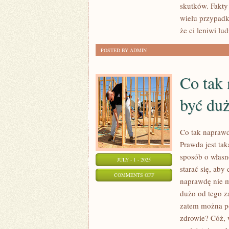
skutków. Fakty 
TRZEBA
wielu przypadk
WALCZYĆ
że ci leniwi l
ZE
STRESEM?
POSTED BY ADMIN
Co tak
być du
Co tak napraw
Prawda jest tak
sposób o własne
JULY - 1 - 2025
starać się, aby
ON
COMMENTS OFF
naprawdę nie m
CO
dużo od tego z
TAK
zatem można po
NAPRAWDĘ
zdrowie? Cóż, 
MOŻEMY