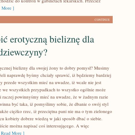
chodzić do kontroli w gabinetach lekarskich. Przecież
 More ]
CONTINUE
ić erotyczną bieliznę dla
 dziewczyny?
ycznej bielizny dla swojej żony to dobry pomysł? Musimy
eżeli naprawdę byśmy chciały sprawić, iż będziemy bardziej
y przede wszystkim mieć na uwadze, iż wcale nie jest
e we wszystkich przypadkach to wszystko ogólnie może
li raczej powinnyśmy mieć na uwadze, że w żadnym razie
winna być taka, iż pomyślimy sobie, że dbanie o swój styl
nakże ciężko rzec, iż przeciętna pani nie ma o tym zielonego
cu kobiety dobrze wiedzą w jaki sposób dbać o siebie.
ście można napisać coś interesującego. A więc
Read More ]