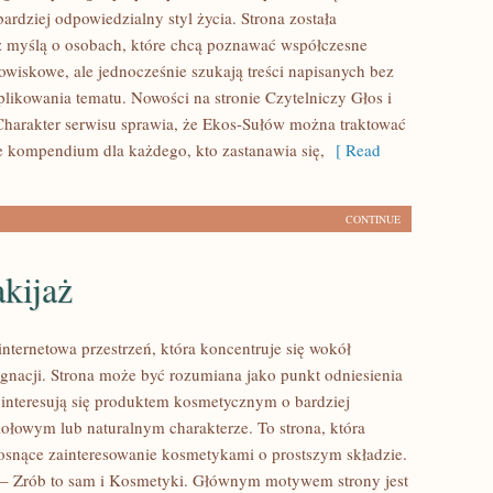
ardziej odpowiedzialny styl życia. Strona została
 myślą o osobach, które chcą poznawać współczesne
wiskowe, ale jednocześnie szukają treści napisanych bez
ikowania tematu. Nowości na stronie Czytelniczy Głos i
harakter serwisu sprawia, że Ekos-Sułów można traktować
ce kompendium dla każdego, kto zastanawia się,
[ Read
CONTINUE
kijaż
internetowa przestrzeń, która koncentruje się wokół
lęgnacji. Strona może być rozumiana jako punkt odniesienia
e interesują się produktem kosmetycznym o bardziej
iołowym lub naturalnym charakterze. To strona, która
rosnące zainteresowanie kosmetykami o prostszym składzie.
– Zrób to sam i Kosmetyki. Głównym motywem strony jest