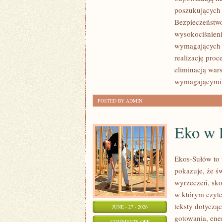
ROZWÓJ
poszukujących
Bezpieczeństwo
wysokociśnieni
wymagających 
realizację pro
eliminacją war
wymagającymi
POSTED BY ADMIN
Eko w
Ekos-Sułów to 
pokazuje, że ś
wyrzeczeń, sko
w którym czyte
teksty dotycz
JUNE - 27 - 2026
gotowania, ene
ON
COMMENTS OFF