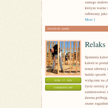
samego malowan
NA
którym ważne s
KAŻDĄ
odbierany jako
OKAZJĘ
More ]
POSTED BY ADMIN
Relaks
Spalarnia kalo
kalorii to port
temat zdrowej 
ludzki sposób. 
wyłącznie na c
JUNE - 17 - 2026
życia szerzej: 
ON
COMMENTS OFF
zainteresować 
RELAKS
dawna próbują 
znane zagadnie