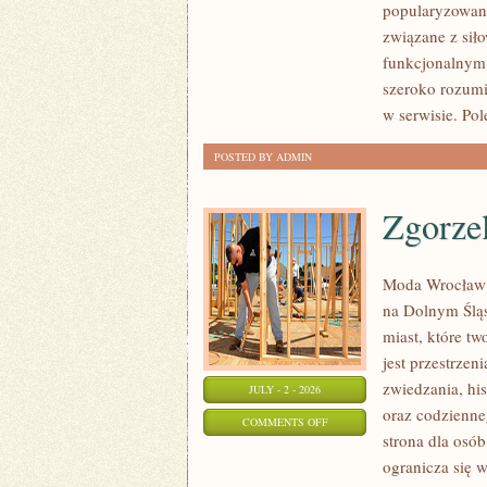
popularyzowani
I
związane z siło
REGENERACJA
funkcjonalnym,
szeroko rozumi
w serwisie. Pol
POSTED BY ADMIN
Zgorze
Moda Wrocław 
na Dolnym Ślą
miast, które tw
jest przestrze
zwiedzania, his
JULY - 2 - 2026
oraz codzienne
ON
COMMENTS OFF
strona dla osó
ZGORZELEC
ogranicza się w