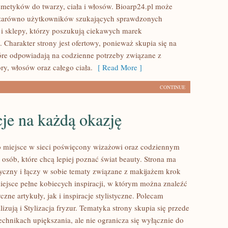
smetyków do twarzy, ciała i włosów. Bioarp24.pl może
 zarówno użytkowników szukających sprawdzonych
 i sklepy, którzy poszukują ciekawych marek
 Charakter strony jest ofertowy, ponieważ skupia się na
óre odpowiadają na codzienne potrzeby związane z
ry, włosów oraz całego ciała.
[ Read More ]
CONTINUE
cje na każdą okazję
to miejsce w sieci poświęcony wizażowi oraz codziennym
 osób, które chcą lepiej poznać świat beauty. Strona ma
tyczny i łączy w sobie tematy związane z makijażem krok
iejsce pełne kobiecych inspiracji, w którym można znaleźć
zne artykuły, jak i inspiracje stylistyczne. Polecam
izują i Stylizacja fryzur. Tematyka strony skupia się przede
echnikach upiększania, ale nie ogranicza się wyłącznie do