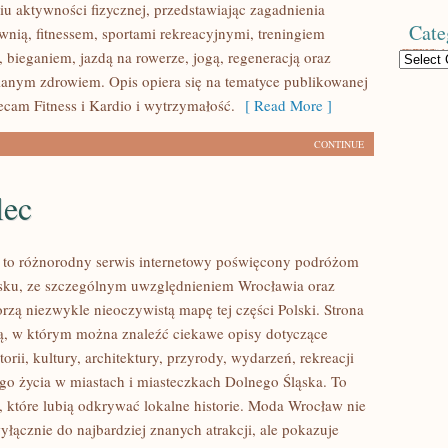
u aktywności fizycznej, przedstawiając zagadnienia
Cate
wnią, fitnessem, sportami rekreacyjnymi, treningiem
 bieganiem, jazdą na rowerze, jogą, regeneracją oraz
Categories
anym zdrowiem. Opis opiera się na tematyce publikowanej
ecam Fitness i Kardio i wytrzymałość.
[ Read More ]
CONTINUE
lec
to różnorodny serwis internetowy poświęcony podróżom
sku, ze szczególnym uwzględnieniem Wrocławia oraz
orzą niezwykle nieoczywistą mapę tej części Polski. Strona
nią, w którym można znaleźć ciekawe opisy dotyczące
torii, kultury, architektury, przyrody, wydarzeń, rekreacji
go życia w miastach i miasteczkach Dolnego Śląska. To
b, które lubią odkrywać lokalne historie. Moda Wrocław nie
yłącznie do najbardziej znanych atrakcji, ale pokazuje