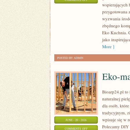
wspierających b
EKO
przygotowana z
W
wyzwania środo
DOMU
zbędnego kompl
Eko Kuchnia. C
jako inspirują
More ]
POSTED BY ADMIN
Eko-ma
Bioarp24.pl to 
naturalnej pie
dla osób, któr
tradycyjnym, z
wpisuje się w 
JUNE - 20 - 2026
Polecamy DIY 
ON
COMMENTS OFF