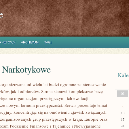
e
ERNETOWY
ARCHIWUM
TAGI
e Narkotykowe
Kale
zorganizowana od wielu lat budzi ogromne zainteresowanie
yków, jak i odbiorców. Strona stanowi kompleksowe bazę
M
ięcone organizacjom przestępczym, ich ewolucji,
także nowym formom przestępczości. Serwis prezentuje temat
3
cyjny, koncentrując się na omówieniu zjawisk związanych
10
ą zorganizowanych grup przestępczych w kraju, Europie oraz
17
lecam Podziemie Finansowe i Tajemnice i Niewyjaśnione
24