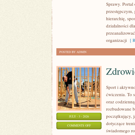
Sprawy. Portal
NARKOTYKOWE
przestępczym, 
hierarchię, sp
działalności d
przeanalizować
organizacji
[ R
POSTED BY ADMIN
Zdrowie
Sport i aktywno
ćwiczenia. To 
oraz codzienną
rozbudowane b
początkujący, 
JULY - 3 - 2026
dotyczące tren
ON
COMMENTS OFF
świadomego roz
ZDROWIE