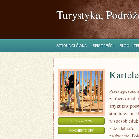
Turystyka, Podróż
STRONA GŁÓWNA
SPIS TREŚCI
BLOG INT
Kartel
Przestępczość 
zarówno analit
artykułów pośw
strukturze, a 
w sposób eduka
JULY - 4 - 2026
z działalności
ON
COMMENTS OFF
na świecie. Po
KARTELE