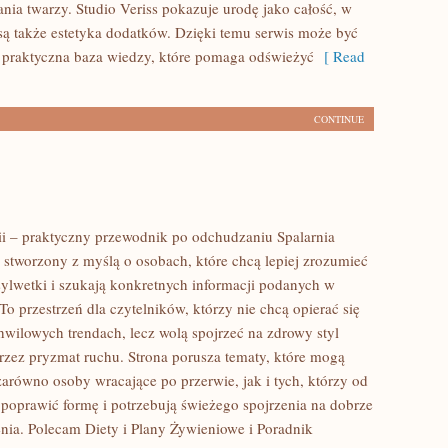
ia twarzy. Studio Veriss pokazuje urodę jako całość, w
ą także estetyka dodatków. Dzięki temu serwis może być
 praktyczna baza wiedzy, które pomaga odświeżyć
[ Read
CONTINUE
rii – praktyczny przewodnik po odchudzaniu Spalarnia
al stworzony z myślą o osobach, które chcą lepiej zrozumieć
sylwetki i szukają konkretnych informacji podanych w
To przestrzeń dla czytelników, którzy nie chcą opierać się
hwilowych trendach, lecz wolą spojrzeć na zdrowy styl
przez pryzmat ruchu. Strona porusza tematy, które mogą
zarówno osoby wracające po przerwie, jak i tych, którzy od
poprawić formę i potrzebują świeżego spojrzenia na dobrze
nia. Polecam Diety i Plany Żywieniowe i Poradnik