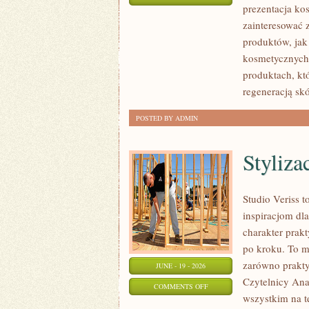
prezentacja ko
EKO-
zainteresować
MAKIJAŻ
produktów, jak
kosmetycznych.
produktach, kt
regeneracją skó
POSTED BY ADMIN
Styliza
Studio Veriss 
inspiracjom dla
charakter prak
po kroku. To m
zarówno praktyc
JUNE - 19 - 2026
Czytelnicy Anal
ON
COMMENTS OFF
wszystkim na t
STYLIZACJE