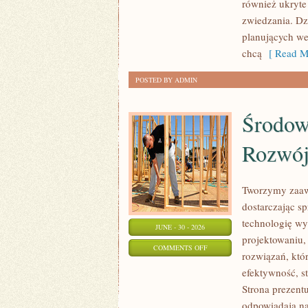
również ukryte
zwiedzania. Dz
planujących we
chcą
[ Read M
POSTED BY ADMIN
Środow
Rozwó
Tworzymy zaaw
dostarczając s
technologię wy
JUNE - 30 - 2026
projektowaniu,
ON
COMMENTS OFF
rozwiązań, któr
ŚRODOWISKO
efektywność, 
I
Strona prezentu
ZRÓWNOWAŻONY
odpowiadają na