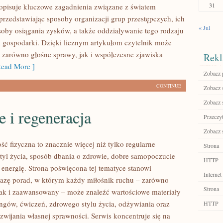
31
 opisuje kluczowe zagadnienia związane z światem
przedstawiając sposoby organizacji grup przestępczych, ich
« Jul
osoby osiągania zysków, a także oddziaływanie tego rodzaju
la gospodarki. Dzięki licznym artykułom czytelnik może
 zarówno głośne sprawy, jak i współczesne zjawiska
Rekl
ead More ]
Zobacz 
CONTINUE
Zobacz 
Zobacz 
 i regeneracja
Przeczyt
Zobacz 
ść fizyczna to znacznie więcej niż tylko regularne
Strona
styl życia, sposób dbania o zdrowie, dobre samopoczucie
HTTP
 energię. Strona poświęcona tej tematyce stanowi
Internet
azę porad, w którym każdy miłośnik ruchu – zarówno
Strona
jak i zaawansowany – może znaleźć wartościowe materiały
ingów, ćwiczeń, zdrowego stylu życia, odżywiania oraz
HTTP
wijania własnej sprawności. Serwis koncentruje się na