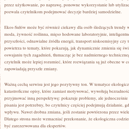
przez użytkowanie, po naprawę, ponowne wykorzystanie lub utylizac
pozwala czytelnikom podejmować decyzje bardziej samodzielne.
Ekos-Sułów może być również ciekawy dla osób śledzących trendy 
moda, żywność roślinna, mięso hodowane laboratoryjnie, inteligentn
przyszłości, odnawialne źródła energii, transport niskoemisyjny czy
powietrza to tematy, które pokazują, jak dynamicznie zmienia się ś
oswajaniu tych zagadnień, tłumacząc je bez nadmiernego techniczne
czytelnik może lepiej rozumieć, które rozwiązania są już obecne w c
zapowiadają przyszłe zmiany.
Ważną cechą serwisu jest jego pozytywny ton. W tematyce ekologicz
katastroficzne opisy, które zamiast motywować, wywołują bezradno
przyjmować inną perspektywę: pokazuje problemy, ale jednocześnie
pisania jest potrzebny, bo czytelnicy częściej podejmują działanie, 
wpływu. Nawet drobna zmiana, jeśli zostanie powtórzona przez wiel
Dlatego strona może wzmacniać przekonanie, że ekologiczna codzienn
być zarezerwowana dla ekspertów.