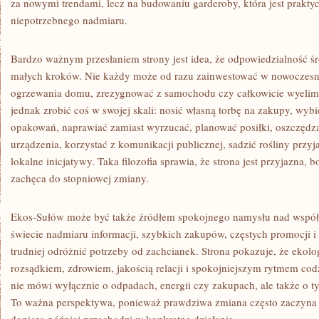
za nowymi trendami, lecz na budowaniu garderoby, która jest praktyc
niepotrzebnego nadmiaru.
Bardzo ważnym przesłaniem strony jest idea, że odpowiedzialność ś
małych kroków. Nie każdy może od razu zainwestować w nowoczesne
ogrzewania domu, zrezygnować z samochodu czy całkowicie wyelim
jednak zrobić coś w swojej skali: nosić własną torbę na zakupy, wy
opakowań, naprawiać zamiast wyrzucać, planować posiłki, oszczęd
urządzenia, korzystać z komunikacji publicznej, sadzić rośliny prz
lokalne inicjatywy. Taka filozofia sprawia, że strona jest przyjazna, 
zachęca do stopniowej zmiany.
Ekos-Sułów może być także źródłem spokojnego namysłu nad współ
świecie nadmiaru informacji, szybkich zakupów, częstych promocji i
trudniej odróżnić potrzeby od zachcianek. Strona pokazuje, że ekolo
rozsądkiem, zdrowiem, jakością relacji i spokojniejszym rytmem cod
nie mówi wyłącznie o odpadach, energii czy zakupach, ale także o t
To ważna perspektywa, ponieważ prawdziwa zmiana często zaczyna s