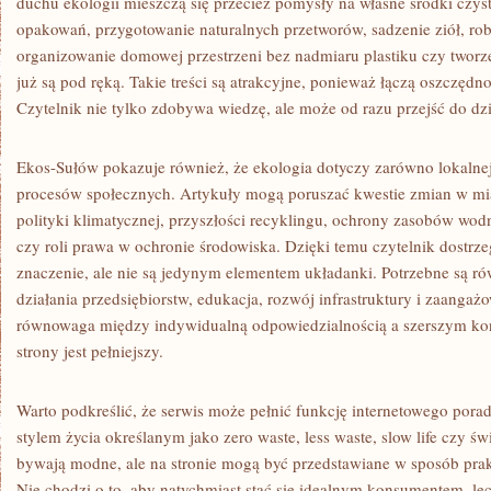
duchu ekologii mieszczą się przecież pomysły na własne środki czy
opakowań, przygotowanie naturalnych przetworów, sadzenie ziół, robie
organizowanie domowej przestrzeni bez nadmiaru plastiku czy tworzen
już są pod ręką. Takie treści są atrakcyjne, ponieważ łączą oszczędn
Czytelnik nie tylko zdobywa wiedzę, ale może od razu przejść do dzi
Ekos-Sułów pokazuje również, że ekologia dotyczy zarówno lokalnej 
procesów społecznych. Artykuły mogą poruszać kwestie zmian w mias
polityki klimatycznej, przyszłości recyklingu, ochrony zasobów wod
czy roli prawa w ochronie środowiska. Dzięki temu czytelnik dostrz
znaczenie, ale nie są jedynym elementem układanki. Potrzebne są ró
działania przedsiębiorstw, edukacja, rozwój infrastruktury i zaangaż
równowaga między indywidualną odpowiedzialnością a szerszym kon
strony jest pełniejszy.
Warto podkreślić, że serwis może pełnić funkcję internetowego pora
stylem życia określanym jako zero waste, less waste, slow life czy 
bywają modne, ale na stronie mogą być przedstawiane w sposób pra
Nie chodzi o to, aby natychmiast stać się idealnym konsumentem, lecz