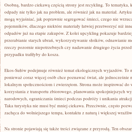
Osobną, bardzo ciekawą częścią strony jest recykling. To tematyka, 
odpady nie tylko jak na problem, ale również jak na materiał. Artyk
mogą wyjaśniać, jak poprawnie segregować śmieci, czego nie wrzuc
pojemników, dlaczego niektóre materiały łatwiej przetworzyć niż inne
odpadów już na etapie zakupów. Z kolei upcykling pokazuje bardziej
przerabianie starych ubrań, wykorzystywanie słoików, odnawianie me
rzeczy pozornie niepotrzebnych czy nadawanie drugiego życia prze
przypadku trafiłyby do kosza.
Ekos-Sułów podejmuje również temat ekologicznych wyjazdów. To n
ponieważ coraz więcej osób chce poznawać świat, ale jednocześnie n
lokalnym społecznościom i zwierzętom. Strona może inspirować do 
korzystania z transportu zbiorowego, planowania spokojniejszych 
narodowych, ograniczania śmieci podczas podróży i unikania atrakcji
Taka turystyka nie musi być mniej ciekawa. Przeciwnie, często pozw
zachęca do wolniejszego tempa, kontaktu z naturą i większej wrażliw
Na stronie pojawiają się także treści związane z przyrodą. Ten obszar