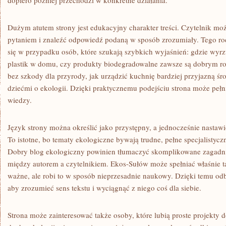
dopiero później przechodzi w konkretne działania.
Dużym atutem strony jest edukacyjny charakter treści. Czytelnik moż
pytaniem i znaleźć odpowiedź podaną w sposób zrozumiały. Tego ro
się w przypadku osób, które szukają szybkich wyjaśnień: gdzie wyrz
plastik w domu, czy produkty biodegradowalne zawsze są dobrym r
bez szkody dla przyrody, jak urządzić kuchnię bardziej przyjazną ś
dziećmi o ekologii. Dzięki praktycznemu podejściu strona może peł
wiedzy.
Język strony można określić jako przystępny, a jednocześnie nasta
To istotne, bo tematy ekologiczne bywają trudne, pełne specjalistycz
Dobry blog ekologiczny powinien tłumaczyć skomplikowane zagadni
między autorem a czytelnikiem. Ekos-Sułów może spełniać właśnie ta
ważne, ale robi to w sposób nieprzesadnie naukowy. Dzięki temu odb
aby zrozumieć sens tekstu i wyciągnąć z niego coś dla siebie.
Strona może zainteresować także osoby, które lubią proste projekty