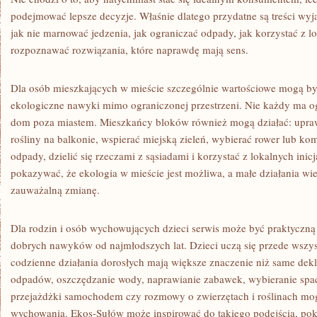
podejmować lepsze decyzje. Właśnie dlatego przydatne są treści wyj
jak nie marnować jedzenia, jak ograniczać odpady, jak korzystać z l
rozpoznawać rozwiązania, które naprawdę mają sens.
Dla osób mieszkających w mieście szczególnie wartościowe mogą być
ekologiczne nawyki mimo ograniczonej przestrzeni. Nie każdy ma 
dom poza miastem. Mieszkańcy bloków również mogą działać: uprawi
rośliny na balkonie, wspierać miejską zieleń, wybierać rower lub ko
odpady, dzielić się rzeczami z sąsiadami i korzystać z lokalnych in
pokazywać, że ekologia w mieście jest możliwa, a małe działania w
zauważalną zmianę.
Dla rodzin i osób wychowujących dzieci serwis może być praktyczną
dobrych nawyków od najmłodszych lat. Dzieci uczą się przede wszys
codzienne działania dorosłych mają większe znaczenie niż same dek
odpadów, oszczędzanie wody, naprawianie zabawek, wybieranie spac
przejażdżki samochodem czy rozmowy o zwierzętach i roślinach mogą
wychowania. Ekos-Sułów może inspirować do takiego podejścia, pok