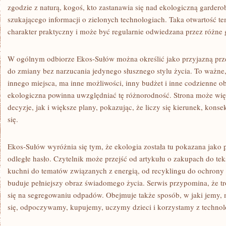
zgodzie z naturą, kogoś, kto zastanawia się nad ekologiczną gardero
szukającego informacji o zielonych technologiach. Taka otwartość t
charakter praktyczny i może być regularnie odwiedzana przez różne
W ogólnym odbiorze Ekos-Sułów można określić jako przyjazną prze
do zmiany bez narzucania jedynego słusznego stylu życia. To ważne,
innego miejsca, ma inne możliwości, inny budżet i inne codzienne o
ekologiczna powinna uwzględniać tę różnorodność. Strona może wi
decyzje, jak i większe plany, pokazując, że liczy się kierunek, kons
się.
Ekos-Sułów wyróżnia się tym, że ekologia została tu pokazana jako p
odległe hasło. Czytelnik może przejść od artykułu o zakupach do te
kuchni do tematów związanych z energią, od recyklingu do ochrony
buduje pełniejszy obraz świadomego życia. Serwis przypomina, że t
się na segregowaniu odpadów. Obejmuje także sposób, w jaki jemy
się, odpoczywamy, kupujemy, uczymy dzieci i korzystamy z technolo