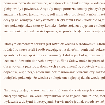
ponieważ pozwala zrozumieć, że człowiek nie funkcjonuje w oderwani
gleby, wody i powietrza. Artykuły mogą poruszać tematy ginących 
znaczenia lasów, jakości wody, roli mokradeł, problemów mórz i rz
decyzji na kondycję ekosystemów. Dzięki temu Ekos-Sułów nie ogra
lecz pokazuje także szerszy kontekst, które stoją za pojęciem ekolog
zrozumienie tych zależności sprawia, że proste działania nabierają w
Istotnym elementem serwisu jest również wiedza o środowisku. Stro
rodziców, nauczycieli i osób pracujących z dziećmi, ponieważ pokaz
sposób ciekawy, spokojny i zrozumiały. Edukacja ekologiczna nie po
lecz na budowaniu dobrych nawyków. Ekos-Sułów może inspirować 
obserwowania przyrody, domowych eksperymentów, prostych warszt
odpadów, wspólnego gotowania bez marnowania jedzenia czy zakład
podejście pokazuje, że wiedza ekologiczna najlepiej działa wtedy, gdy
Na uwagę zasługuje również obecność tematów związanych z nowoc
energetycznymi. Dla wielu czytelników są to zagadnienia trudne, tec
wyłącznie z dużymi inwestycjami. Serwis może jednak przedstawiać 