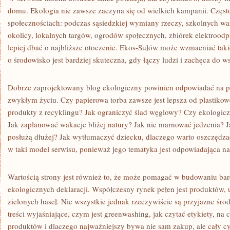
domu. Ekologia nie zawsze zaczyna się od wielkich kampanii. Częst
społecznościach: podczas sąsiedzkiej wymiany rzeczy, szkolnych wa
okolicy, lokalnych targów, ogrodów społecznych, zbiórek elektroo
lepiej dbać o najbliższe otoczenie. Ekos-Sułów może wzmacniać taki
o środowisko jest bardziej skuteczna, gdy łączy ludzi i zachęca do w
Dobrze zaprojektowany blog ekologiczny powinien odpowiadać na pyt
zwykłym życiu. Czy papierowa torba zawsze jest lepsza od plastiko
produkty z recyklingu? Jak ograniczyć ślad węglowy? Czy ekologic
Jak zaplanować wakacje bliżej natury? Jak nie marnować jedzenia? J
posłużą dłużej? Jak wytłumaczyć dziecku, dlaczego warto oszczędz
w taki model serwisu, ponieważ jego tematyka jest odpowiadająca na
Wartością strony jest również to, że może pomagać w budowaniu ba
ekologicznych deklaracji. Współczesny rynek pełen jest produktów, 
zielonych haseł. Nie wszystkie jednak rzeczywiście są przyjazne śro
treści wyjaśniające, czym jest greenwashing, jak czytać etykiety, n
produktów i dlaczego najważniejszy bywa nie sam zakup, ale cały cyk