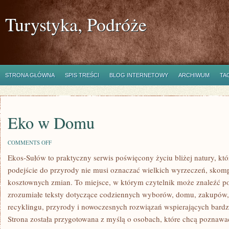
Turystyka, Podróże
STRONA GŁÓWNA
SPIS TREŚCI
BLOG INTERNETOWY
ARCHIWUM
TA
Eko w Domu
ON
COMMENTS OFF
EKO
Ekos-Sułów to praktyczny serwis poświęcony życiu bliżej natury, kt
W
DOMU
podejście do przyrody nie musi oznaczać wielkich wyrzeczeń, skom
kosztownych zmian. To miejsce, w którym czytelnik może znaleźć po
zrozumiałe teksty dotyczące codziennych wyborów, domu, zakupów, 
recyklingu, przyrody i nowoczesnych rozwiązań wspierających bardzi
Strona została przygotowana z myślą o osobach, które chcą poznaw