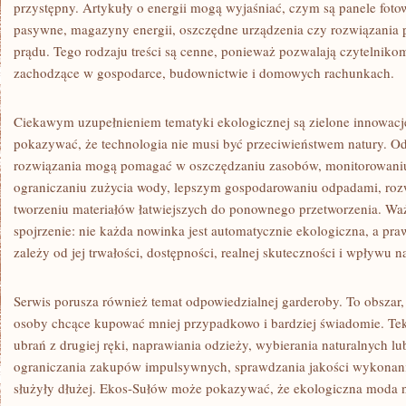
przystępny. Artykuły o energii mogą wyjaśniać, czym są panele fot
pasywne, magazyny energii, oszczędne urządzenia czy rozwiązania 
prądu. Tego rodzaju treści są cenne, ponieważ pozwalają czytelniko
zachodzące w gospodarce, budownictwie i domowych rachunkach.
Ciekawym uzupełnieniem tematyki ekologicznej są zielone innowac
pokazywać, że technologia nie musi być przeciwieństwem natury. O
rozwiązania mogą pomagać w oszczędzaniu zasobów, monitorowaniu 
ograniczaniu zużycia wody, lepszym gospodarowaniu odpadami, rozwi
tworzeniu materiałów łatwiejszych do ponownego przetworzenia. Waż
spojrzenie: nie każda nowinka jest automatycznie ekologiczna, a pra
zależy od jej trwałości, dostępności, realnej skuteczności i wpływu n
Serwis porusza również temat odpowiedzialnej garderoby. To obszar, k
osoby chcące kupować mniej przypadkowo i bardziej świadomie. Tek
ubrań z drugiej ręki, naprawiania odzieży, wybierania naturalnych l
ograniczania zakupów impulsywnych, sprawdzania jakości wykonania
służyły dłużej. Ekos-Sułów może pokazywać, że ekologiczna moda n