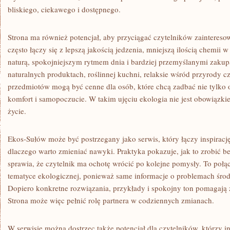
bliskiego, ciekawego i dostępnego.
Strona ma również potencjał, aby przyciągać czytelników zainteres
często łączy się z lepszą jakością jedzenia, mniejszą ilością chemii
naturą, spokojniejszym rytmem dnia i bardziej przemyślanymi zakup
naturalnych produktach, roślinnej kuchni, relaksie wśród przyrody 
przedmiotów mogą być cenne dla osób, które chcą zadbać nie tylko o
komfort i samopoczucie. W takim ujęciu ekologia nie jest obowiązki
życie.
Ekos-Sułów może być postrzegany jako serwis, który łączy inspirac
dlaczego warto zmieniać nawyki. Praktyka pokazuje, jak to zrobić be
sprawia, że czytelnik ma ochotę wrócić po kolejne pomysły. To połą
tematyce ekologicznej, ponieważ same informacje o problemach śro
Dopiero konkretne rozwiązania, przykłady i spokojny ton pomagają 
Strona może więc pełnić rolę partnera w codziennych zmianach.
W serwisie można dostrzec także potencjał dla czytelników, którzy int