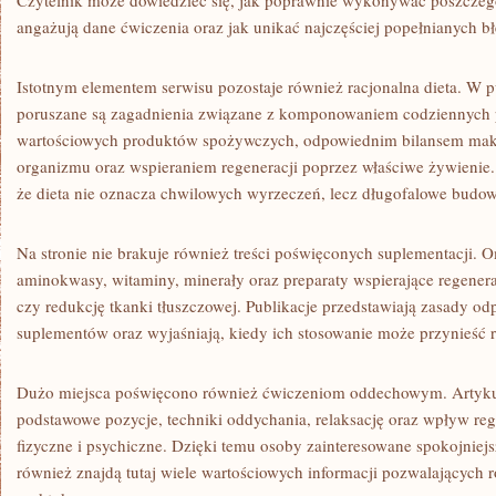
Czytelnik może dowiedzieć się, jak poprawnie wykonywać poszczegó
angażują dane ćwiczenia oraz jak unikać najczęściej popełnianych b
Istotnym elementem serwisu pozostaje również racjonalna dieta. W 
poruszane są zagadnienia związane z komponowaniem codziennych
wartościowych produktów spożywczych, odpowiednim bilansem ma
organizmu oraz wspieraniem regeneracji poprzez właściwe żywienie
że dieta nie oznacza chwilowych wyrzeczeń, lecz długofalowe bud
Na stronie nie brakuje również treści poświęconych suplementacji. O
aminokwasy, witaminy, minerały oraz preparaty wspierające regene
czy redukcję tkanki tłuszczowej. Publikacje przedstawiają zasady od
suplementów oraz wyjaśniają, kiedy ich stosowanie może przynieść r
Dużo miejsca poświęcono również ćwiczeniom oddechowym. Artykuły 
podstawowe pozycje, techniki oddychania, relaksację oraz wpływ reg
fizyczne i psychiczne. Dzięki temu osoby zainteresowane spokojnie
również znajdą tutaj wiele wartościowych informacji pozwalających 