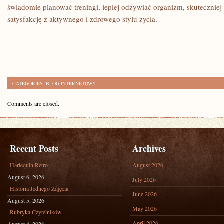
świadomie planować treningi, lepiej odżywiać organizm, skuteczniej
satysfakcję z aktywnego i zdrowego stylu życia.
CATEGORIES:
BLOG INTERNETOWY
Comments are closed.
Recent Posts
Archives
Harlequin Retro
August 2026
August 6, 2026
July 2026
Historia Jednego Zdjęcia
June 2026
August 5, 2026
May 2026
Rubryka Czytelników
April 2026