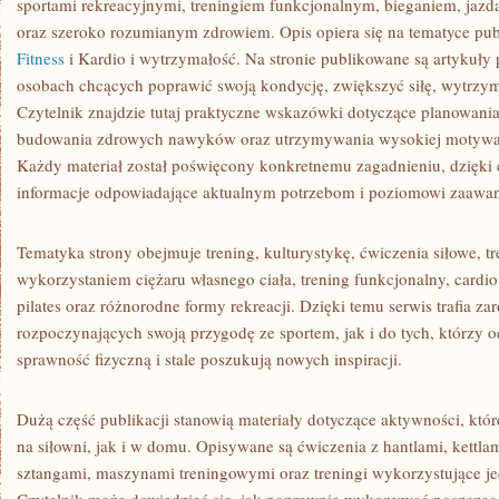
sportami rekreacyjnymi, treningiem funkcjonalnym, bieganiem, jazdą
oraz szeroko rozumianym zdrowiem. Opis opiera się na tematyce pub
Fitness
i Kardio i wytrzymałość. Na stronie publikowane są artykuły
osobach chcących poprawić swoją kondycję, zwiększyć siłę, wytrzym
Czytelnik znajdzie tutaj praktyczne wskazówki dotyczące planowani
budowania zdrowych nawyków oraz utrzymywania wysokiej motywacj
Każdy materiał został poświęcony konkretnemu zagadnieniu, dzięki
informacje odpowiadające aktualnym potrzebom i poziomowi zaawa
Tematyka strony obejmuje trening, kulturystykę, ćwiczenia siłowe, t
wykorzystaniem ciężaru własnego ciała, trening funkcjonalny, cardio, 
pilates oraz różnorodne formy rekreacji. Dzięki temu serwis trafia z
rozpoczynających swoją przygodę ze sportem, jak i do tych, którzy od
sprawność fizyczną i stale poszukują nowych inspiracji.
Dużą część publikacji stanowią materiały dotyczące aktywności, k
na siłowni, jak i w domu. Opisywane są ćwiczenia z hantlami, kett
sztangami, maszynami treningowymi oraz treningi wykorzystujące je