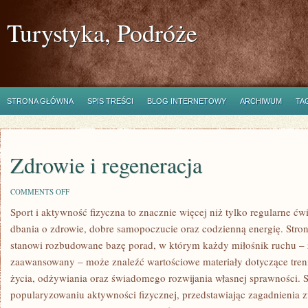
Turystyka, Podróże
STRONA GŁÓWNA
SPIS TREŚCI
BLOG INTERNETOWY
ARCHIWUM
TA
Zdrowie i regeneracja
ON
COMMENTS OFF
ZDROWIE
Sport i aktywność fizyczna to znacznie więcej niż tylko regularne ćwi
I
REGENERACJA
dbania o zdrowie, dobre samopoczucie oraz codzienną energię. Stron
stanowi rozbudowane bazę porad, w którym każdy miłośnik ruchu – 
zaawansowany – może znaleźć wartościowe materiały dotyczące tren
życia, odżywiania oraz świadomego rozwijania własnej sprawności. S
popularyzowaniu aktywności fizycznej, przedstawiając zagadnienia zw