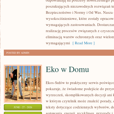
odpowiadają na potrzeby nowoczesnego pr
ROZWÓJ
poszukujących niezawodnych rozwiązań t
Bezpieczeństwo i Normy i Od Was. Nasza o
wysokociśnieniowe, które zostały opracow
wymagających zastosowaniach. Dostarczam
realizację procesów związanych z czyszcz
eliminacją warstw ochronnych oraz wielo
wymagającymi
[ Read More ]
POSTED BY ADMIN
Eko w Domu
Ekos-Sułów to praktyczny serwis poświęcon
pokazuje, że świadome podejście do przyr
wyrzeczeń, skomplikowanych decyzji ani 
w którym czytelnik może znaleźć porady, 
teksty dotyczące codziennych wyborów, d
JUNE - 27 - 2026
gotowania, energii, recyklingu, przyrody