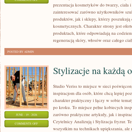
prezentacja kosmetyków do twarzy, ciała 
EKO-
zainteresować zarówno użytkowników szu
MAKIJAŻ
produktów, jak i sklepy, którzy poszukuj
kosmetycznych. Charakter strony jest ofer
produktach, które odpowiadają na codzien
regeneracją skóry, włosów oraz całego ciał
POSTED BY ADMIN
Stylizacje na każdą 
Studio Veriss to miejsce w sieci poświęc
inspiracjom dla osób, które chcą lepiej po
charakter praktyczny i łączy w sobie tema
po kroku. To miejsce pełne kobiecych insp
zarówno praktyczne artykuły, jak i inspirac
JUNE - 19 - 2026
Czytelnicy Analizują i Stylizacja fryzur. 
ON
COMMENTS OFF
wszystkim na technikach upiększania, ale 
STYLIZACJE