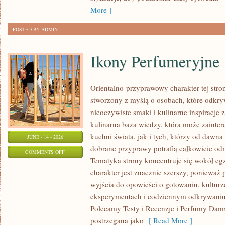
SIZE
More ]
POSTED BY ADMIN
Ikony Perfumeryjne
Orientalno-przyprawowy charakter tej strony
stworzony z myślą o osobach, które odkry
nieoczywiste smaki i kulinarne inspiracje 
kulinarna baza wiedzy, która może zainte
kuchni świata, jak i tych, którzy od dawn
JUNE - 14 - 2026
dobrane przyprawy potrafią całkowicie odm
ON
COMMENTS OFF
Tematyka strony koncentruje się wokół egz
IKONY
charakter jest znacznie szerszy, ponieważ
PERFUMERYJNE
wyjścia do opowieści o gotowaniu, kulturz
eksperymentach i codziennym odkrywani
Polecamy Testy i Recenzje i Perfumy Dam
postrzegana jako
[ Read More ]