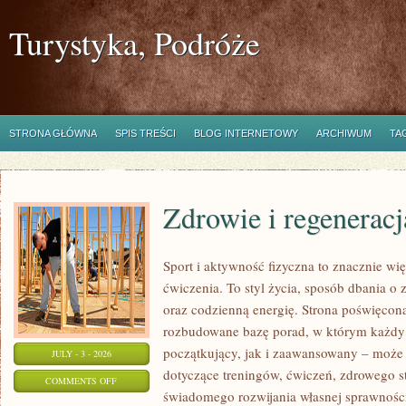
Turystyka, Podróże
STRONA GŁÓWNA
SPIS TREŚCI
BLOG INTERNETOWY
ARCHIWUM
TA
Zdrowie i regeneracj
Sport i aktywność fizyczna to znacznie wię
ćwiczenia. To styl życia, sposób dbania o
oraz codzienną energię. Strona poświęcona
rozbudowane bazę porad, w którym każdy
początkujący, jak i zaawansowany – może 
JULY - 3 - 2026
dotyczące treningów, ćwiczeń, zdrowego st
ON
COMMENTS OFF
świadomego rozwijania własnej sprawności
ZDROWIE