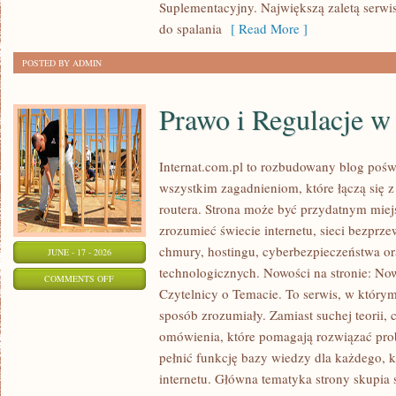
Suplementacyjny. Największą zaletą serwisu
do spalania
[ Read More ]
POSTED BY ADMIN
Prawo i Regulacje w 
Internat.com.pl to rozbudowany blog pośw
wszystkim zagadnieniom, które łączą się 
routera. Strona może być przydatnym miejs
zrozumieć świecie internetu, sieci bezpr
chmury, hostingu, cyberbezpieczeństwa 
JUNE - 17 - 2026
technologicznych. Nowości na stronie: Now
ON
COMMENTS OFF
Czytelnicy o Temacie. To serwis, w którym
PRAWO
sposób zrozumiały. Zamiast suchej teorii, 
I
omówienia, które pomagają rozwiązać pro
REGULACJE
pełnić funkcję bazy wiedzy dla każdego, k
W
internetu. Główna tematyka strony skupia 
INTERNECIE