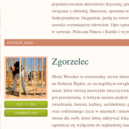
popularyzowaniu aktywności fizycznej, pr
I
związane z siłownią, fitnessem, sportami r
REGENERACJA
funkcjonalnym, bieganiem, jazdą na rowerz
szeroko rozumianym zdrowiem. Opis opier
w serwisie. Polecam Fitness i Kardio i wyt
POSTED BY ADMIN
Zgorzelec
Moda Wrocław to różnorodny serwis inte
na Dolnym Śląsku, ze szczególnym uwzgl
miast, które tworzą niezwykle nieoczywistą
jest przestrzenią, w którym można znaleźć
zwiedzania, historii, kultury, architektury,
JULY - 2 - 2026
oraz codziennego życia w miastach i mias
ON
COMMENTS OFF
strona dla osób, które lubią odkrywać lok
ZGORZELEC
ogranicza się wyłącznie do najbardziej zna