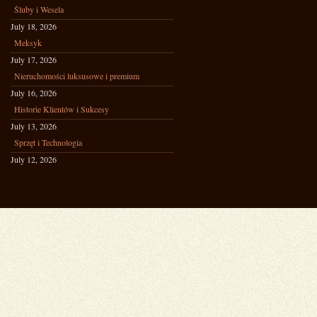
Śluby i Wesela
July 18, 2026
Meksyk
July 17, 2026
Nieruchomości luksusowe i premium
July 16, 2026
Historie Klientów i Sukcesy
July 13, 2026
Sprzęt i Technologia
July 12, 2026