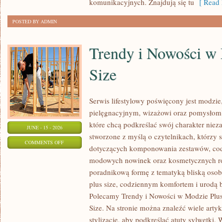
komunikacyjnych. Znajdują się tu
[ Read 
POSTED BY ADMIN
Trendy i Nowości w
Size
Serwis lifestylowy poświęcony jest modzie
pielęgnacyjnym, wizażowi oraz pomysłom 
które chcą podkreślać swój charakter nieza
JUNE - 15 - 2026
stworzone z myślą o czytelnikach, którzy 
ON
COMMENTS OFF
dotyczących komponowania zestawów, cod
TRENDY
modowych nowinek oraz kosmetycznych ro
I
poradnikową formę z tematyką bliską osob
NOWOŚCI
plus size, codziennym komfortem i urodą
W
Polecamy Trendy i Nowości w Modzie Plus 
MODZIE
Size. Na stronie można znaleźć wiele artyk
PLUS
stylizacje, aby podkreślać atuty sylwetk