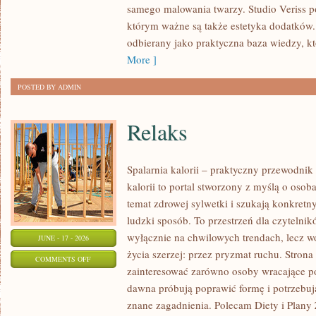
samego malowania twarzy. Studio Veriss p
NA
którym ważne są także estetyka dodatków.
KAŻDĄ
odbierany jako praktyczna baza wiedzy, 
OKAZJĘ
More ]
POSTED BY ADMIN
Relaks
Spalarnia kalorii – praktyczny przewodnik
kalorii to portal stworzony z myślą o osob
temat zdrowej sylwetki i szukają konkretn
ludzki sposób. To przestrzeń dla czytelnik
wyłącznie na chwilowych trendach, lecz wo
JUNE - 17 - 2026
życia szerzej: przez pryzmat ruchu. Stron
ON
COMMENTS OFF
zainteresować zarówno osoby wracające po 
RELAKS
dawna próbują poprawić formę i potrzebuj
znane zagadnienia. Polecam Diety i Plany