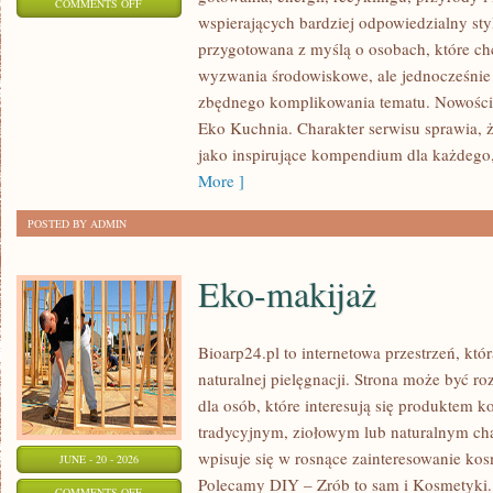
ON
COMMENTS OFF
wspierających bardziej odpowiedzialny styl
EKO
przygotowana z myślą o osobach, które c
W
wyzwania środowiskowe, ale jednocześnie 
DOMU
zbędnego komplikowania tematu. Nowości n
Eko Kuchnia. Charakter serwisu sprawia,
jako inspirujące kompendium dla każdego, 
More ]
POSTED BY ADMIN
Eko-makijaż
Bioarp24.pl to internetowa przestrzeń, któ
naturalnej pielęgnacji. Strona może być r
dla osób, które interesują się produktem 
tradycyjnym, ziołowym lub naturalnym char
wpisuje się w rosnące zainteresowanie ko
JUNE - 20 - 2026
Polecamy DIY – Zrób to sam i Kosmetyki
ON
COMMENTS OFF