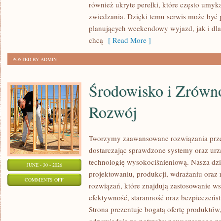
również ukryte perełki, które często umyk
zwiedzania. Dzięki temu serwis może być 
planujących weekendowy wyjazd, jak i dl
chcą
[ Read More ]
POSTED BY ADMIN
Środowisko i Zrów
Rozwój
Tworzymy zaawansowane rozwiązania prze
dostarczając sprawdzone systemy oraz ur
technologię wysokociśnieniową. Nasza dzia
JUNE - 30 - 2026
projektowaniu, produkcji, wdrażaniu ora
ON
COMMENTS OFF
rozwiązań, które znajdują zastosowanie wsz
ŚRODOWISKO
efektywność, staranność oraz bezpiecze
I
Strona prezentuje bogatą ofertę produktów,
ZRÓWNOWAŻONY