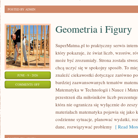
POSTED BY ADMIN
Geometria i Figury
SuperMatma.pl to praktyczny serwis inte
który pokazuje, że świat liczb, wzorów, r
może być zrozumiały. Strona została stwor
chcą uczyć się w spokojny sposób. To mie
znaleźć ciekawostki dotyczące zarówno po
JUNE - 9 - 2026
bardziej zaawansowanych tematów matema
ON
COMMENTS OFF
Matematyka w Technologii i Nauce i Mate
GEOMETRIA
przestrzeń dla miłośników liczb prezentuj
I
która nie ogranicza się wyłącznie do zes
FIGURY
materiałach matematyka pojawia się jako 
codzienne sytuacje, planować wydatki, ro
dane, rozwiązywać problemy
[ Read More