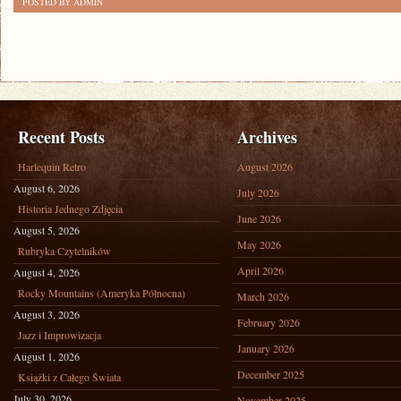
POSTED BY ADMIN
Recent Posts
Archives
Harlequin Retro
August 2026
August 6, 2026
July 2026
Historia Jednego Zdjęcia
June 2026
August 5, 2026
May 2026
Rubryka Czytelników
April 2026
August 4, 2026
Rocky Mountains (Ameryka Północna)
March 2026
August 3, 2026
February 2026
Jazz i Improwizacja
January 2026
August 1, 2026
December 2025
Książki z Całego Świata
July 30, 2026
November 2025