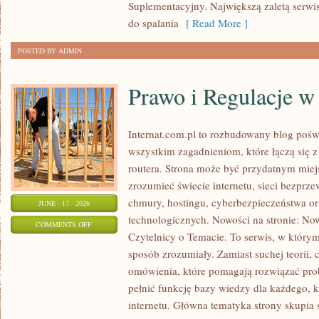
Suplementacyjny. Największą zaletą serwisu
do spalania
[ Read More ]
POSTED BY ADMIN
Prawo i Regulacje w 
Internat.com.pl to rozbudowany blog pośw
wszystkim zagadnieniom, które łączą się 
routera. Strona może być przydatnym miejs
zrozumieć świecie internetu, sieci bezpr
chmury, hostingu, cyberbezpieczeństwa 
JUNE - 17 - 2026
technologicznych. Nowości na stronie: Now
ON
COMMENTS OFF
Czytelnicy o Temacie. To serwis, w którym
PRAWO
sposób zrozumiały. Zamiast suchej teorii, 
I
omówienia, które pomagają rozwiązać pro
REGULACJE
pełnić funkcję bazy wiedzy dla każdego, k
W
internetu. Główna tematyka strony skupia 
INTERNECIE