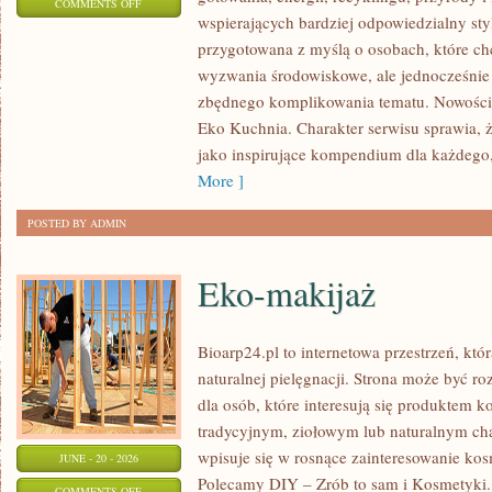
ON
COMMENTS OFF
wspierających bardziej odpowiedzialny styl
EKO
przygotowana z myślą o osobach, które c
W
wyzwania środowiskowe, ale jednocześnie 
DOMU
zbędnego komplikowania tematu. Nowości n
Eko Kuchnia. Charakter serwisu sprawia,
jako inspirujące kompendium dla każdego, 
More ]
POSTED BY ADMIN
Eko-makijaż
Bioarp24.pl to internetowa przestrzeń, któ
naturalnej pielęgnacji. Strona może być r
dla osób, które interesują się produktem 
tradycyjnym, ziołowym lub naturalnym char
wpisuje się w rosnące zainteresowanie ko
JUNE - 20 - 2026
Polecamy DIY – Zrób to sam i Kosmetyki
ON
COMMENTS OFF