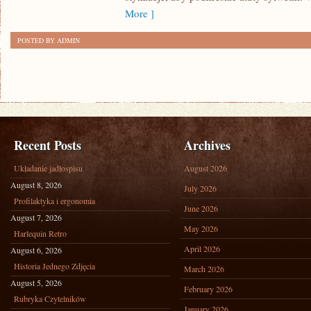
SIZE
More ]
POSTED BY ADMIN
Recent Posts
Archives
Układanie jadłospisu
August 2026
August 8, 2026
July 2026
Profilaktyka i ergonomia
June 2026
August 7, 2026
May 2026
Harlequin Retro
April 2026
August 6, 2026
Historia Jednego Zdjęcia
March 2026
August 5, 2026
February 2026
Rubryka Czytelników
January 2026