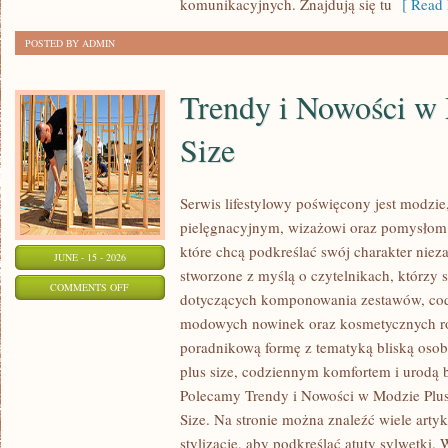
komunikacyjnych. Znajdują się tu
[ Read 
POSTED BY ADMIN
Trendy i Nowości w
Size
Serwis lifestylowy poświęcony jest modzie
pielęgnacyjnym, wizażowi oraz pomysłom 
które chcą podkreślać swój charakter nieza
JUNE - 15 - 2026
stworzone z myślą o czytelnikach, którzy 
ON
COMMENTS OFF
dotyczących komponowania zestawów, cod
TRENDY
modowych nowinek oraz kosmetycznych ro
I
poradnikową formę z tematyką bliską osob
NOWOŚCI
plus size, codziennym komfortem i urodą
W
Polecamy Trendy i Nowości w Modzie Plus 
MODZIE
Size. Na stronie można znaleźć wiele artyk
PLUS
stylizacje, aby podkreślać atuty sylwetk