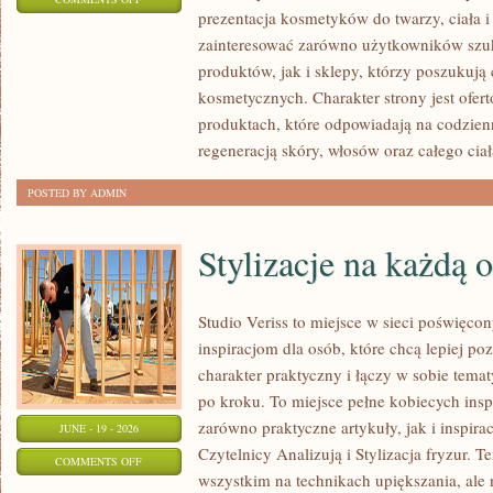
prezentacja kosmetyków do twarzy, ciała 
EKO-
zainteresować zarówno użytkowników szu
MAKIJAŻ
produktów, jak i sklepy, którzy poszukuj
kosmetycznych. Charakter strony jest ofer
produktach, które odpowiadają na codzien
regeneracją skóry, włosów oraz całego ciał
POSTED BY ADMIN
Stylizacje na każdą 
Studio Veriss to miejsce w sieci poświęc
inspiracjom dla osób, które chcą lepiej po
charakter praktyczny i łączy w sobie tema
po kroku. To miejsce pełne kobiecych insp
zarówno praktyczne artykuły, jak i inspirac
JUNE - 19 - 2026
Czytelnicy Analizują i Stylizacja fryzur. 
ON
COMMENTS OFF
wszystkim na technikach upiększania, ale 
STYLIZACJE