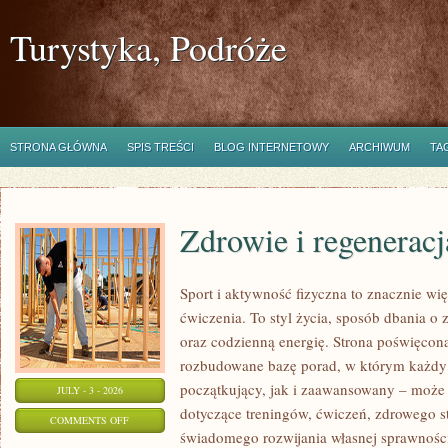
Turystyka, Podróże
STRONA GŁÓWNA
SPIS TREŚCI
BLOG INTERNETOWY
ARCHIWUM
TA
Zdrowie i regeneracj
Sport i aktywność fizyczna to znacznie wię
ćwiczenia. To styl życia, sposób dbania o
oraz codzienną energię. Strona poświęcona
rozbudowane bazę porad, w którym każdy
początkujący, jak i zaawansowany – może 
JULY - 3 - 2026
dotyczące treningów, ćwiczeń, zdrowego st
ON
COMMENTS OFF
świadomego rozwijania własnej sprawności
ZDROWIE