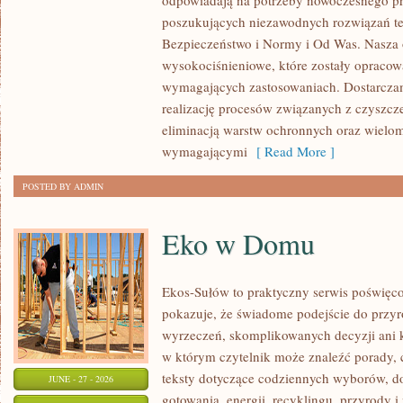
odpowiadają na potrzeby nowoczesnego pr
ROZWÓJ
poszukujących niezawodnych rozwiązań t
Bezpieczeństwo i Normy i Od Was. Nasza o
wysokociśnieniowe, które zostały opracow
wymagających zastosowaniach. Dostarczam
realizację procesów związanych z czyszcz
eliminacją warstw ochronnych oraz wielo
wymagającymi
[ Read More ]
POSTED BY ADMIN
Eko w Domu
Ekos-Sułów to praktyczny serwis poświęcon
pokazuje, że świadome podejście do przyr
wyrzeczeń, skomplikowanych decyzji ani 
w którym czytelnik może znaleźć porady, 
teksty dotyczące codziennych wyborów, d
JUNE - 27 - 2026
gotowania, energii, recyklingu, przyrody