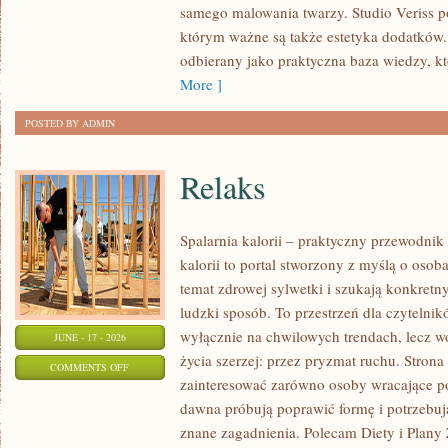
samego malowania twarzy. Studio Veriss p
NA
którym ważne są także estetyka dodatków.
KAŻDĄ
odbierany jako praktyczna baza wiedzy, 
OKAZJĘ
More ]
POSTED BY ADMIN
Relaks
Spalarnia kalorii – praktyczny przewodnik
kalorii to portal stworzony z myślą o osob
temat zdrowej sylwetki i szukają konkretn
ludzki sposób. To przestrzeń dla czytelnik
wyłącznie na chwilowych trendach, lecz wo
JUNE - 17 - 2026
życia szerzej: przez pryzmat ruchu. Stron
ON
COMMENTS OFF
zainteresować zarówno osoby wracające po 
RELAKS
dawna próbują poprawić formę i potrzebuj
znane zagadnienia. Polecam Diety i Plany