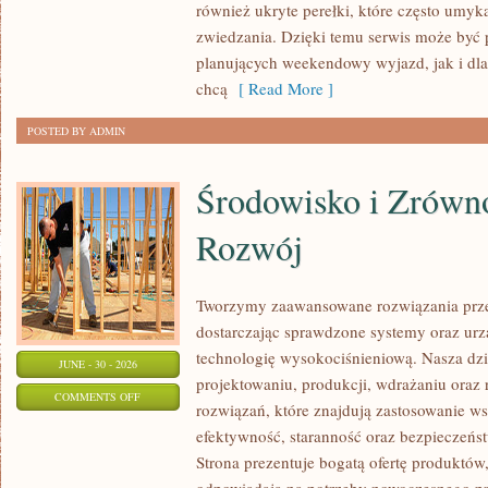
również ukryte perełki, które często umyk
zwiedzania. Dzięki temu serwis może być 
planujących weekendowy wyjazd, jak i dl
chcą
[ Read More ]
POSTED BY ADMIN
Środowisko i Zrów
Rozwój
Tworzymy zaawansowane rozwiązania prze
dostarczając sprawdzone systemy oraz ur
technologię wysokociśnieniową. Nasza dzia
JUNE - 30 - 2026
projektowaniu, produkcji, wdrażaniu ora
ON
COMMENTS OFF
rozwiązań, które znajdują zastosowanie wsz
ŚRODOWISKO
efektywność, staranność oraz bezpiecze
I
Strona prezentuje bogatą ofertę produktów,
ZRÓWNOWAŻONY