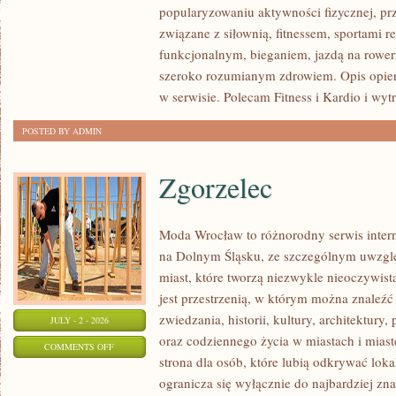
popularyzowaniu aktywności fizycznej, pr
I
związane z siłownią, fitnessem, sportami r
REGENERACJA
funkcjonalnym, bieganiem, jazdą na rowerz
szeroko rozumianym zdrowiem. Opis opier
w serwisie. Polecam Fitness i Kardio i wyt
POSTED BY ADMIN
Zgorzelec
Moda Wrocław to różnorodny serwis inte
na Dolnym Śląsku, ze szczególnym uwzgl
miast, które tworzą niezwykle nieoczywistą
jest przestrzenią, w którym można znaleźć
zwiedzania, historii, kultury, architektury,
JULY - 2 - 2026
oraz codziennego życia w miastach i mias
ON
COMMENTS OFF
strona dla osób, które lubią odkrywać lok
ZGORZELEC
ogranicza się wyłącznie do najbardziej zna