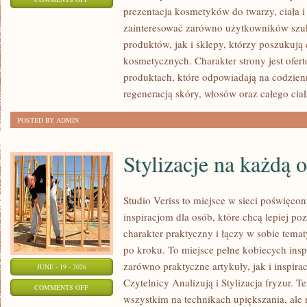
prezentacja kosmetyków do twarzy, ciała 
EKO-
zainteresować zarówno użytkowników szu
MAKIJAŻ
produktów, jak i sklepy, którzy poszukuj
kosmetycznych. Charakter strony jest ofer
produktach, które odpowiadają na codzien
regeneracją skóry, włosów oraz całego ciał
POSTED BY ADMIN
Stylizacje na każdą 
Studio Veriss to miejsce w sieci poświęc
inspiracjom dla osób, które chcą lepiej po
charakter praktyczny i łączy w sobie tema
po kroku. To miejsce pełne kobiecych insp
zarówno praktyczne artykuły, jak i inspirac
JUNE - 19 - 2026
Czytelnicy Analizują i Stylizacja fryzur. 
ON
COMMENTS OFF
wszystkim na technikach upiększania, ale 
STYLIZACJE