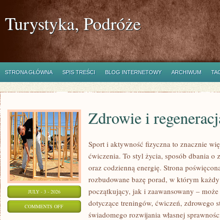
Turystyka, Podróże
STRONA GŁÓWNA
SPIS TREŚCI
BLOG INTERNETOWY
ARCHIWUM
TA
Zdrowie i regeneracj
Sport i aktywność fizyczna to znacznie wię
ćwiczenia. To styl życia, sposób dbania o
oraz codzienną energię. Strona poświęcona
rozbudowane bazę porad, w którym każdy
początkujący, jak i zaawansowany – może 
JULY - 3 - 2026
dotyczące treningów, ćwiczeń, zdrowego st
ON
COMMENTS OFF
świadomego rozwijania własnej sprawności
ZDROWIE