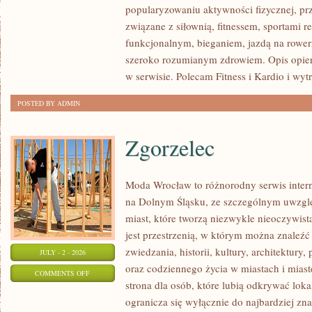
popularyzowaniu aktywności fizycznej, pr
I
związane z siłownią, fitnessem, sportami r
REGENERACJA
funkcjonalnym, bieganiem, jazdą na rowerz
szeroko rozumianym zdrowiem. Opis opier
w serwisie. Polecam Fitness i Kardio i wyt
POSTED BY ADMIN
Zgorzelec
Moda Wrocław to różnorodny serwis inte
na Dolnym Śląsku, ze szczególnym uwzgl
miast, które tworzą niezwykle nieoczywistą
jest przestrzenią, w którym można znaleźć
zwiedzania, historii, kultury, architektury,
JULY - 2 - 2026
oraz codziennego życia w miastach i mias
ON
COMMENTS OFF
strona dla osób, które lubią odkrywać lok
ZGORZELEC
ogranicza się wyłącznie do najbardziej zna