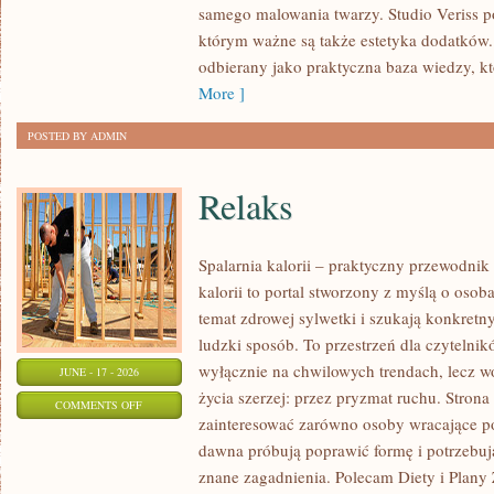
samego malowania twarzy. Studio Veriss p
NA
którym ważne są także estetyka dodatków.
KAŻDĄ
odbierany jako praktyczna baza wiedzy, 
OKAZJĘ
More ]
POSTED BY ADMIN
Relaks
Spalarnia kalorii – praktyczny przewodnik
kalorii to portal stworzony z myślą o osob
temat zdrowej sylwetki i szukają konkretn
ludzki sposób. To przestrzeń dla czytelnik
wyłącznie na chwilowych trendach, lecz wo
JUNE - 17 - 2026
życia szerzej: przez pryzmat ruchu. Stron
ON
COMMENTS OFF
zainteresować zarówno osoby wracające po 
RELAKS
dawna próbują poprawić formę i potrzebuj
znane zagadnienia. Polecam Diety i Plany