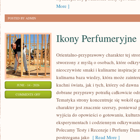
SIZE
More ]
POSTED BY ADMIN
Ikony Perfumeryjne
Orientalno-przyprawowy charakter tej strony
stworzony z myślą o osobach, które odkry
nieoczywiste smaki i kulinarne inspiracje 
kulinarna baza wiedzy, która może zainte
kuchni świata, jak i tych, którzy od dawn
JUNE - 14 - 2026
dobrane przyprawy potrafią całkowicie odm
ON
COMMENTS OFF
Tematyka strony koncentruje się wokół egz
IKONY
charakter jest znacznie szerszy, ponieważ
PERFUMERYJNE
wyjścia do opowieści o gotowaniu, kulturz
eksperymentach i codziennym odkrywani
Polecamy Testy i Recenzje i Perfumy Dam
postrzegana jako
[ Read More ]