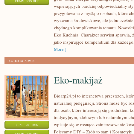
ON
COMMENTS OFF
wspierających bardziej odpowiedzialny styl
EKO
przygotowana z myślą o osobach, które c
W
wyzwania środowiskowe, ale jednocześnie 
DOMU
zbędnego komplikowania tematu. Nowości n
Eko Kuchnia. Charakter serwisu sprawia,
jako inspirujące kompendium dla każdego, 
More ]
POSTED BY ADMIN
Eko-makijaż
Bioarp24.pl to internetowa przestrzeń, któ
naturalnej pielęgnacji. Strona może być r
dla osób, które interesują się produktem 
tradycyjnym, ziołowym lub naturalnym char
wpisuje się w rosnące zainteresowanie ko
JUNE - 20 - 2026
Polecamy DIY – Zrób to sam i Kosmetyki
ON
COMMENTS OFF