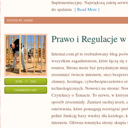
Suplementacyjny. Największą zaletą serwisu
do spalania
[ Read More ]
POSTED BY ADMIN
Prawo i Regulacje w 
Internat.com.pl to rozbudowany blog pośw
wszystkim zagadnieniom, które łączą się 
routera. Strona może być przydatnym miejs
zrozumieć świecie internetu, sieci bezpr
chmury, hostingu, cyberbezpieczeństwa 
JUNE - 17 - 2026
technologicznych. Nowości na stronie: Now
ON
COMMENTS OFF
Czytelnicy o Temacie. To serwis, w którym
PRAWO
sposób zrozumiały. Zamiast suchej teorii, 
I
omówienia, które pomagają rozwiązać pro
REGULACJE
pełnić funkcję bazy wiedzy dla każdego, k
W
internetu. Główna tematyka strony skupia 
INTERNECIE