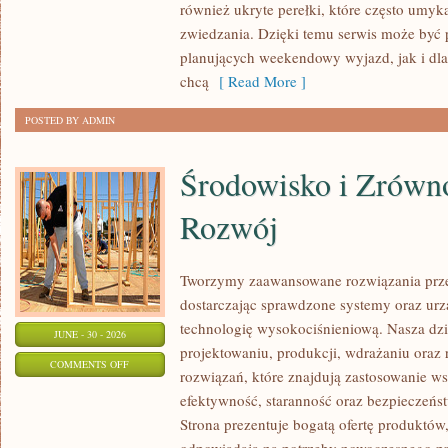
również ukryte perełki, które często umyk
zwiedzania. Dzięki temu serwis może być 
planujących weekendowy wyjazd, jak i dl
chcą
[ Read More ]
POSTED BY ADMIN
Środowisko i Zrów
Rozwój
Tworzymy zaawansowane rozwiązania prze
dostarczając sprawdzone systemy oraz ur
technologię wysokociśnieniową. Nasza dzia
JUNE - 30 - 2026
projektowaniu, produkcji, wdrażaniu ora
ON
COMMENTS OFF
rozwiązań, które znajdują zastosowanie wsz
ŚRODOWISKO
efektywność, staranność oraz bezpiecze
I
Strona prezentuje bogatą ofertę produktów,
ZRÓWNOWAŻONY