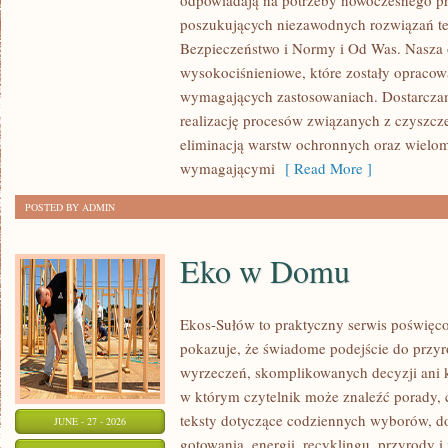
odpowiadają na potrzeby nowoczesnego pr
ROZWÓJ
poszukujących niezawodnych rozwiązań t
Bezpieczeństwo i Normy i Od Was. Nasza o
wysokociśnieniowe, które zostały opracow
wymagających zastosowaniach. Dostarczam
realizację procesów związanych z czyszcz
eliminacją warstw ochronnych oraz wielo
wymagającymi
[ Read More ]
POSTED BY ADMIN
Eko w Domu
Ekos-Sułów to praktyczny serwis poświęcon
pokazuje, że świadome podejście do przyr
wyrzeczeń, skomplikowanych decyzji ani 
w którym czytelnik może znaleźć porady, 
teksty dotyczące codziennych wyborów, d
JUNE - 27 - 2026
gotowania, energii, recyklingu, przyrody