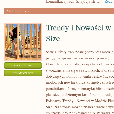
komunikacyjnych. Znajdują się tu
[ Read 
POSTED BY ADMIN
Trendy i Nowości w
Size
Serwis lifestylowy poświęcony jest modzie
pielęgnacyjnym, wizażowi oraz pomysłom 
które chcą podkreślać swój charakter nieza
JUNE - 15 - 2026
stworzone z myślą o czytelnikach, którzy 
ON
COMMENTS OFF
dotyczących komponowania zestawów, cod
TRENDY
modowych nowinek oraz kosmetycznych ro
I
poradnikową formę z tematyką bliską osob
NOWOŚCI
plus size, codziennym komfortem i urodą
W
Polecamy Trendy i Nowości w Modzie Plus 
MODZIE
Size. Na stronie można znaleźć wiele artyk
PLUS
stylizacje, aby podkreślać atuty sylwetk