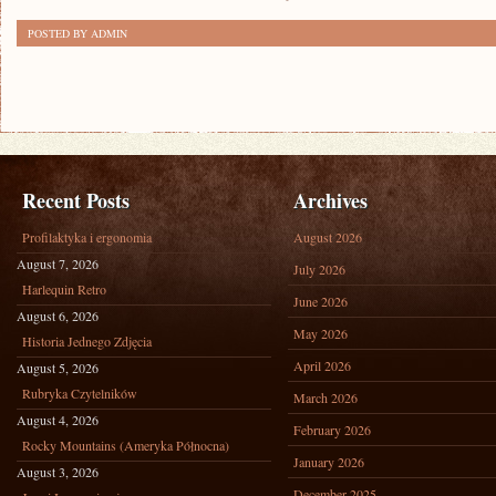
POSTED BY ADMIN
Recent Posts
Archives
Profilaktyka i ergonomia
August 2026
August 7, 2026
July 2026
Harlequin Retro
June 2026
August 6, 2026
May 2026
Historia Jednego Zdjęcia
April 2026
August 5, 2026
Rubryka Czytelników
March 2026
August 4, 2026
February 2026
Rocky Mountains (Ameryka Północna)
January 2026
August 3, 2026
December 2025