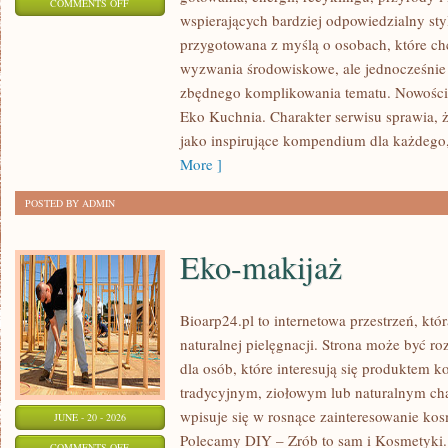
ON
COMMENTS OFF
wspierających bardziej odpowiedzialny styl
EKO
przygotowana z myślą o osobach, które c
W
wyzwania środowiskowe, ale jednocześnie 
DOMU
zbędnego komplikowania tematu. Nowości n
Eko Kuchnia. Charakter serwisu sprawia,
jako inspirujące kompendium dla każdego, 
More ]
POSTED BY ADMIN
Eko-makijaż
Bioarp24.pl to internetowa przestrzeń, któ
naturalnej pielęgnacji. Strona może być r
dla osób, które interesują się produktem 
tradycyjnym, ziołowym lub naturalnym char
wpisuje się w rosnące zainteresowanie ko
JUNE - 20 - 2026
Polecamy DIY – Zrób to sam i Kosmetyki
ON
COMMENTS OFF