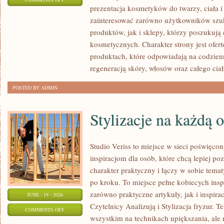
prezentacja kosmetyków do twarzy, ciała 
EKO-
zainteresować zarówno użytkowników szu
MAKIJAŻ
produktów, jak i sklepy, którzy poszukuj
kosmetycznych. Charakter strony jest ofer
produktach, które odpowiadają na codzien
regeneracją skóry, włosów oraz całego ciał
POSTED BY ADMIN
Stylizacje na każdą 
Studio Veriss to miejsce w sieci poświęc
inspiracjom dla osób, które chcą lepiej po
charakter praktyczny i łączy w sobie tema
po kroku. To miejsce pełne kobiecych insp
zarówno praktyczne artykuły, jak i inspirac
JUNE - 19 - 2026
Czytelnicy Analizują i Stylizacja fryzur. 
ON
COMMENTS OFF
wszystkim na technikach upiększania, ale 
STYLIZACJE