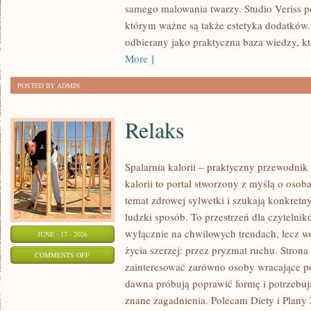
samego malowania twarzy. Studio Veriss p
NA
którym ważne są także estetyka dodatków.
KAŻDĄ
odbierany jako praktyczna baza wiedzy, 
OKAZJĘ
More ]
POSTED BY ADMIN
Relaks
Spalarnia kalorii – praktyczny przewodnik
kalorii to portal stworzony z myślą o osob
temat zdrowej sylwetki i szukają konkretn
ludzki sposób. To przestrzeń dla czytelnik
wyłącznie na chwilowych trendach, lecz wo
JUNE - 17 - 2026
życia szerzej: przez pryzmat ruchu. Stron
ON
COMMENTS OFF
zainteresować zarówno osoby wracające po 
RELAKS
dawna próbują poprawić formę i potrzebuj
znane zagadnienia. Polecam Diety i Plany