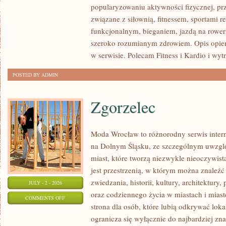
popularyzowaniu aktywności fizycznej, pr
I
związane z siłownią, fitnessem, sportami r
REGENERACJA
funkcjonalnym, bieganiem, jazdą na rowerz
szeroko rozumianym zdrowiem. Opis opier
w serwisie. Polecam Fitness i Kardio i wyt
POSTED BY ADMIN
Zgorzelec
Moda Wrocław to różnorodny serwis inte
na Dolnym Śląsku, ze szczególnym uwzgl
miast, które tworzą niezwykle nieoczywistą
jest przestrzenią, w którym można znaleźć
zwiedzania, historii, kultury, architektury,
JULY - 2 - 2026
oraz codziennego życia w miastach i mias
ON
COMMENTS OFF
strona dla osób, które lubią odkrywać lok
ZGORZELEC
ogranicza się wyłącznie do najbardziej zna