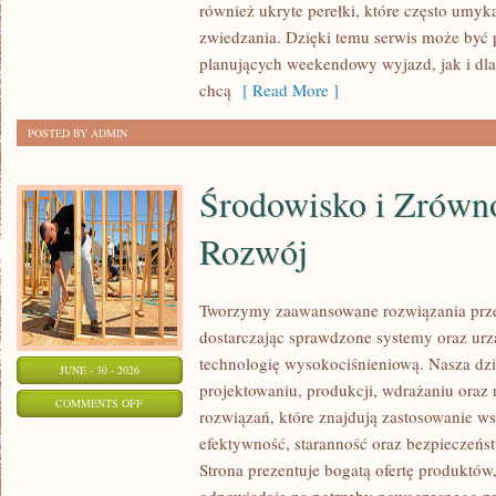
również ukryte perełki, które często umyk
zwiedzania. Dzięki temu serwis może być 
planujących weekendowy wyjazd, jak i dl
chcą
[ Read More ]
POSTED BY ADMIN
Środowisko i Zrów
Rozwój
Tworzymy zaawansowane rozwiązania prze
dostarczając sprawdzone systemy oraz ur
technologię wysokociśnieniową. Nasza dzia
JUNE - 30 - 2026
projektowaniu, produkcji, wdrażaniu ora
ON
COMMENTS OFF
rozwiązań, które znajdują zastosowanie wsz
ŚRODOWISKO
efektywność, staranność oraz bezpiecze
I
Strona prezentuje bogatą ofertę produktów,
ZRÓWNOWAŻONY