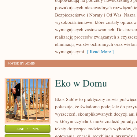
odpowiadają na potrzeby nowoczesnego pr
ROZWÓJ
poszukujących niezawodnych rozwiązań t
Bezpieczeństwo i Normy i Od Was. Nasza o
wysokociśnieniowe, które zostały opracow
wymagających zastosowaniach. Dostarczam
realizację procesów związanych z czyszcz
eliminacją warstw ochronnych oraz wielo
wymagającymi
[ Read More ]
POSTED BY ADMIN
Eko w Domu
Ekos-Sułów to praktyczny serwis poświęcon
pokazuje, że świadome podejście do przyr
wyrzeczeń, skomplikowanych decyzji ani 
w którym czytelnik może znaleźć porady, 
teksty dotyczące codziennych wyborów, d
JUNE - 27 - 2026
gotowania, energii, recyklingu, przyrody