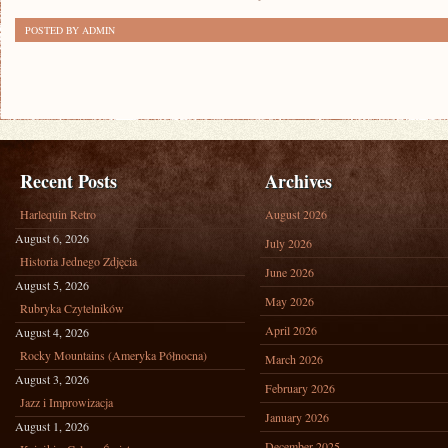
POSTED BY ADMIN
Recent Posts
Archives
Harlequin Retro
August 2026
August 6, 2026
July 2026
Historia Jednego Zdjęcia
June 2026
August 5, 2026
May 2026
Rubryka Czytelników
April 2026
August 4, 2026
Rocky Mountains (Ameryka Północna)
March 2026
August 3, 2026
February 2026
Jazz i Improwizacja
January 2026
August 1, 2026
December 2025