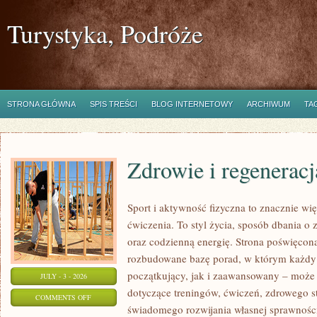
Turystyka, Podróże
STRONA GŁÓWNA
SPIS TREŚCI
BLOG INTERNETOWY
ARCHIWUM
TA
Zdrowie i regeneracj
Sport i aktywność fizyczna to znacznie wię
ćwiczenia. To styl życia, sposób dbania o
oraz codzienną energię. Strona poświęcona
rozbudowane bazę porad, w którym każdy
początkujący, jak i zaawansowany – może 
JULY - 3 - 2026
dotyczące treningów, ćwiczeń, zdrowego st
ON
COMMENTS OFF
świadomego rozwijania własnej sprawności
ZDROWIE