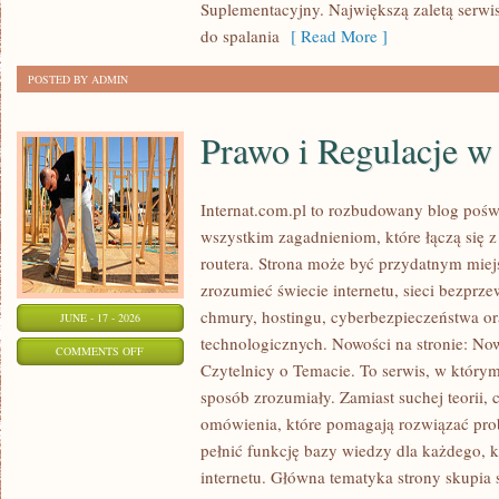
Suplementacyjny. Największą zaletą serwisu
do spalania
[ Read More ]
POSTED BY ADMIN
Prawo i Regulacje w 
Internat.com.pl to rozbudowany blog pośw
wszystkim zagadnieniom, które łączą się 
routera. Strona może być przydatnym miejs
zrozumieć świecie internetu, sieci bezpr
chmury, hostingu, cyberbezpieczeństwa 
JUNE - 17 - 2026
technologicznych. Nowości na stronie: Now
ON
COMMENTS OFF
Czytelnicy o Temacie. To serwis, w którym
PRAWO
sposób zrozumiały. Zamiast suchej teorii, 
I
omówienia, które pomagają rozwiązać pro
REGULACJE
pełnić funkcję bazy wiedzy dla każdego, k
W
internetu. Główna tematyka strony skupia 
INTERNECIE