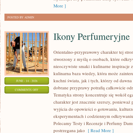
SIZE
More ]
POSTED BY ADMIN
Ikony Perfumeryjne
Orientalno-przyprawowy charakter tej strony
stworzony z myślą o osobach, które odkry
nieoczywiste smaki i kulinarne inspiracje 
kulinarna baza wiedzy, która może zainte
kuchni świata, jak i tych, którzy od dawn
JUNE - 14 - 2026
dobrane przyprawy potrafią całkowicie odm
ON
COMMENTS OFF
Tematyka strony koncentruje się wokół egz
IKONY
charakter jest znacznie szerszy, ponieważ
PERFUMERYJNE
wyjścia do opowieści o gotowaniu, kulturz
eksperymentach i codziennym odkrywani
Polecamy Testy i Recenzje i Perfumy Dam
postrzegana jako
[ Read More ]