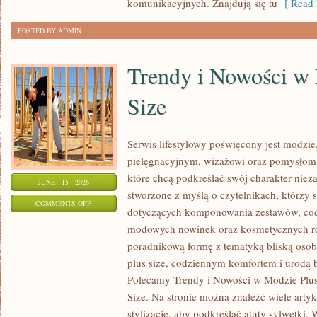
komunikacyjnych. Znajdują się tu
[ Read 
POSTED BY ADMIN
Trendy i Nowości w
Size
Serwis lifestylowy poświęcony jest modzie
pielęgnacyjnym, wizażowi oraz pomysłom 
które chcą podkreślać swój charakter nieza
JUNE - 15 - 2026
stworzone z myślą o czytelnikach, którzy 
ON
COMMENTS OFF
dotyczących komponowania zestawów, cod
TRENDY
modowych nowinek oraz kosmetycznych ro
I
poradnikową formę z tematyką bliską osob
NOWOŚCI
plus size, codziennym komfortem i urodą
W
Polecamy Trendy i Nowości w Modzie Plus 
MODZIE
Size. Na stronie można znaleźć wiele artyk
PLUS
stylizacje, aby podkreślać atuty sylwetk