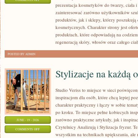
prezentacja kosmetyków do twarzy, ciała 
EKO-
zainteresować zarówno użytkowników szu
MAKIJAŻ
produktów, jak i sklepy, którzy poszukuj
kosmetycznych. Charakter strony jest ofer
produktach, które odpowiadają na codzien
regeneracją skóry, włosów oraz całego ciał
POSTED BY ADMIN
Stylizacje na każdą 
Studio Veriss to miejsce w sieci poświęc
inspiracjom dla osób, które chcą lepiej po
charakter praktyczny i łączy w sobie tema
po kroku. To miejsce pełne kobiecych insp
zarówno praktyczne artykuły, jak i inspirac
JUNE - 19 - 2026
Czytelnicy Analizują i Stylizacja fryzur. 
ON
COMMENTS OFF
wszystkim na technikach upiększania, ale 
STYLIZACJE