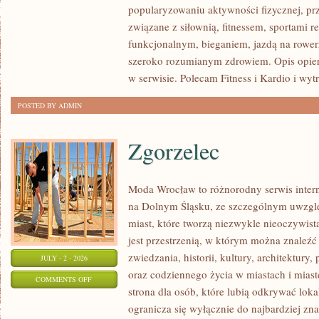
popularyzowaniu aktywności fizycznej, pr
I
związane z siłownią, fitnessem, sportami r
REGENERACJA
funkcjonalnym, bieganiem, jazdą na rowerz
szeroko rozumianym zdrowiem. Opis opier
w serwisie. Polecam Fitness i Kardio i wyt
POSTED BY ADMIN
Zgorzelec
Moda Wrocław to różnorodny serwis inte
na Dolnym Śląsku, ze szczególnym uwzgl
miast, które tworzą niezwykle nieoczywistą
jest przestrzenią, w którym można znaleźć
zwiedzania, historii, kultury, architektury,
JULY - 2 - 2026
oraz codziennego życia w miastach i mias
ON
COMMENTS OFF
strona dla osób, które lubią odkrywać lok
ZGORZELEC
ogranicza się wyłącznie do najbardziej zna