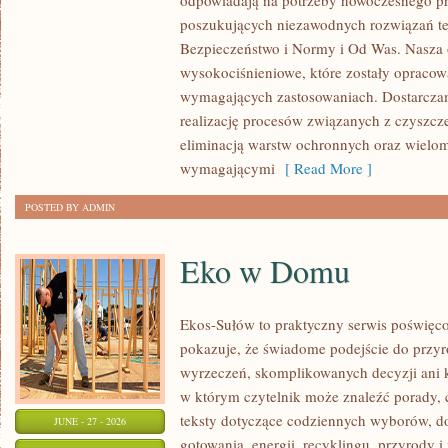
odpowiadają na potrzeby nowoczesnego pr
ROZWÓJ
poszukujących niezawodnych rozwiązań t
Bezpieczeństwo i Normy i Od Was. Nasza o
wysokociśnieniowe, które zostały opracow
wymagających zastosowaniach. Dostarczam
realizację procesów związanych z czyszcz
eliminacją warstw ochronnych oraz wielo
wymagającymi
[ Read More ]
POSTED BY ADMIN
Eko w Domu
Ekos-Sułów to praktyczny serwis poświęcon
pokazuje, że świadome podejście do przyr
wyrzeczeń, skomplikowanych decyzji ani 
w którym czytelnik może znaleźć porady, 
teksty dotyczące codziennych wyborów, d
JUNE - 27 - 2026
gotowania, energii, recyklingu, przyrody