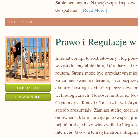
Suplementacyjny. Największą zaletą serwisu
do spalania
[ Read More ]
POSTED BY ADMIN
Prawo i Regulacje w 
Internat.com.pl to rozbudowany blog pośw
wszystkim zagadnieniom, które łączą się 
routera. Strona może być przydatnym miejs
zrozumieć świecie internetu, sieci bezpr
chmury, hostingu, cyberbezpieczeństwa 
JUNE - 17 - 2026
technologicznych. Nowości na stronie: Now
ON
COMMENTS OFF
Czytelnicy o Temacie. To serwis, w którym
PRAWO
sposób zrozumiały. Zamiast suchej teorii, 
I
omówienia, które pomagają rozwiązać pro
REGULACJE
pełnić funkcję bazy wiedzy dla każdego, k
W
internetu. Główna tematyka strony skupia 
INTERNECIE