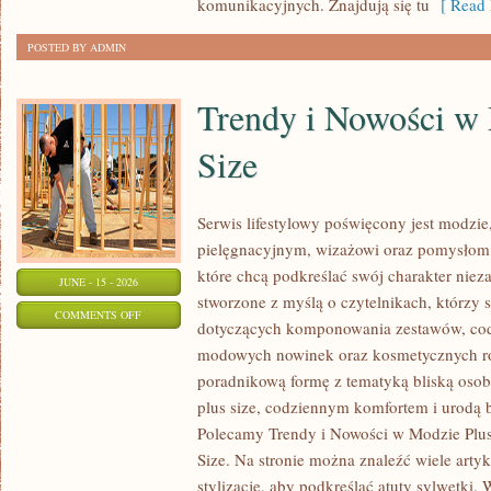
komunikacyjnych. Znajdują się tu
[ Read 
POSTED BY ADMIN
Trendy i Nowości w
Size
Serwis lifestylowy poświęcony jest modzie
pielęgnacyjnym, wizażowi oraz pomysłom 
które chcą podkreślać swój charakter nieza
JUNE - 15 - 2026
stworzone z myślą o czytelnikach, którzy 
ON
COMMENTS OFF
dotyczących komponowania zestawów, cod
TRENDY
modowych nowinek oraz kosmetycznych ro
I
poradnikową formę z tematyką bliską osob
NOWOŚCI
plus size, codziennym komfortem i urodą
W
Polecamy Trendy i Nowości w Modzie Plus 
MODZIE
Size. Na stronie można znaleźć wiele artyk
PLUS
stylizacje, aby podkreślać atuty sylwetk