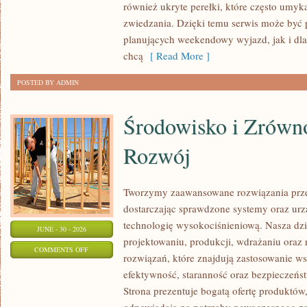
również ukryte perełki, które często umyk
zwiedzania. Dzięki temu serwis może być 
planujących weekendowy wyjazd, jak i dl
chcą
[ Read More ]
POSTED BY ADMIN
Środowisko i Zrów
Rozwój
Tworzymy zaawansowane rozwiązania prze
dostarczając sprawdzone systemy oraz ur
technologię wysokociśnieniową. Nasza dzia
JUNE - 30 - 2026
projektowaniu, produkcji, wdrażaniu ora
ON
COMMENTS OFF
rozwiązań, które znajdują zastosowanie wsz
ŚRODOWISKO
efektywność, staranność oraz bezpiecze
I
Strona prezentuje bogatą ofertę produktów,
ZRÓWNOWAŻONY