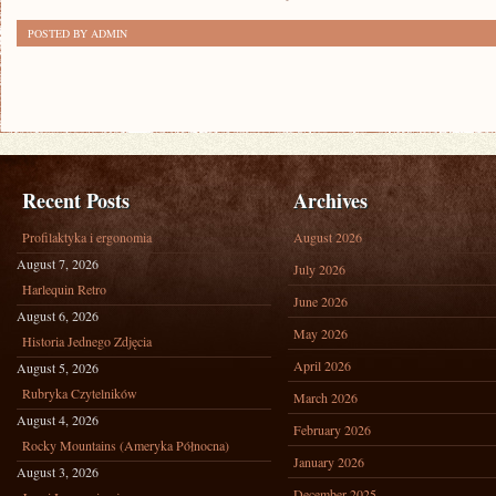
POSTED BY ADMIN
Recent Posts
Archives
Profilaktyka i ergonomia
August 2026
August 7, 2026
July 2026
Harlequin Retro
June 2026
August 6, 2026
May 2026
Historia Jednego Zdjęcia
April 2026
August 5, 2026
Rubryka Czytelników
March 2026
August 4, 2026
February 2026
Rocky Mountains (Ameryka Północna)
January 2026
August 3, 2026
December 2025