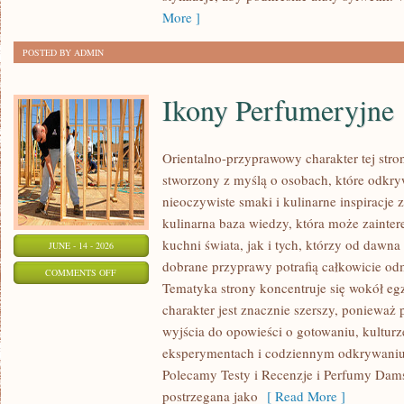
SIZE
More ]
POSTED BY ADMIN
Ikony Perfumeryjne
Orientalno-przyprawowy charakter tej strony
stworzony z myślą o osobach, które odkry
nieoczywiste smaki i kulinarne inspiracje 
kulinarna baza wiedzy, która może zainte
kuchni świata, jak i tych, którzy od dawn
JUNE - 14 - 2026
dobrane przyprawy potrafią całkowicie odm
ON
COMMENTS OFF
Tematyka strony koncentruje się wokół egz
IKONY
charakter jest znacznie szerszy, ponieważ
PERFUMERYJNE
wyjścia do opowieści o gotowaniu, kulturz
eksperymentach i codziennym odkrywani
Polecamy Testy i Recenzje i Perfumy Dam
postrzegana jako
[ Read More ]