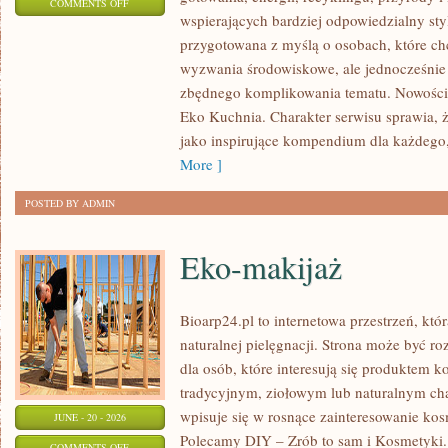
ON
COMMENTS OFF
wspierających bardziej odpowiedzialny styl
EKO
przygotowana z myślą o osobach, które c
W
wyzwania środowiskowe, ale jednocześnie 
DOMU
zbędnego komplikowania tematu. Nowości n
Eko Kuchnia. Charakter serwisu sprawia,
jako inspirujące kompendium dla każdego, 
More ]
POSTED BY ADMIN
Eko-makijaż
Bioarp24.pl to internetowa przestrzeń, któ
naturalnej pielęgnacji. Strona może być r
dla osób, które interesują się produktem 
tradycyjnym, ziołowym lub naturalnym char
wpisuje się w rosnące zainteresowanie ko
JUNE - 20 - 2026
Polecamy DIY – Zrób to sam i Kosmetyki
ON
COMMENTS OFF