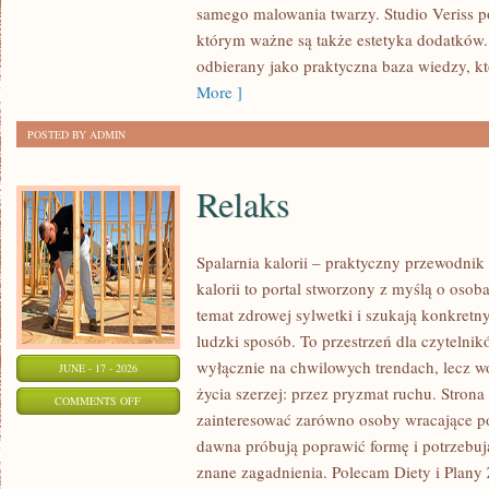
samego malowania twarzy. Studio Veriss p
NA
którym ważne są także estetyka dodatków.
KAŻDĄ
odbierany jako praktyczna baza wiedzy, 
OKAZJĘ
More ]
POSTED BY ADMIN
Relaks
Spalarnia kalorii – praktyczny przewodnik
kalorii to portal stworzony z myślą o osob
temat zdrowej sylwetki i szukają konkretn
ludzki sposób. To przestrzeń dla czytelnik
wyłącznie na chwilowych trendach, lecz wo
JUNE - 17 - 2026
życia szerzej: przez pryzmat ruchu. Stron
ON
COMMENTS OFF
zainteresować zarówno osoby wracające po 
RELAKS
dawna próbują poprawić formę i potrzebuj
znane zagadnienia. Polecam Diety i Plany