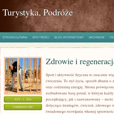
Turystyka, Podróże
STRONA GŁÓWNA
SPIS TREŚCI
BLOG INTERNETOWY
ARCHIWUM
TA
Zdrowie i regeneracj
Sport i aktywność fizyczna to znacznie wię
ćwiczenia. To styl życia, sposób dbania o
oraz codzienną energię. Strona poświęcona
rozbudowane bazę porad, w którym każdy
początkujący, jak i zaawansowany – może 
JULY - 3 - 2026
dotyczące treningów, ćwiczeń, zdrowego st
ON
COMMENTS OFF
świadomego rozwijania własnej sprawności
ZDROWIE