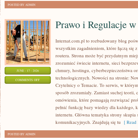
POSTED BY ADMIN
Prawo i Regulacje w 
Internat.com.pl to rozbudowany blog pośw
wszystkim zagadnieniom, które łączą się 
routera. Strona może być przydatnym miejs
zrozumieć świecie internetu, sieci bezpr
chmury, hostingu, cyberbezpieczeństwa 
JUNE - 17 - 2026
technologicznych. Nowości na stronie: Now
ON
COMMENTS OFF
Czytelnicy o Temacie. To serwis, w którym
PRAWO
sposób zrozumiały. Zamiast suchej teorii, 
I
omówienia, które pomagają rozwiązać pro
REGULACJE
pełnić funkcję bazy wiedzy dla każdego, k
W
internetu. Główna tematyka strony skupia 
INTERNECIE
komunikacyjnych. Znajdują się tu
[ Read 
POSTED BY ADMIN