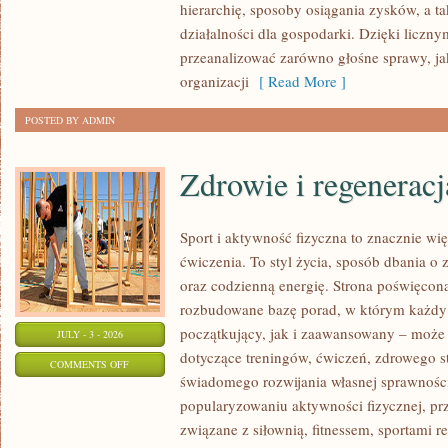
hierarchię, sposoby osiągania zysków, a t
działalności dla gospodarki. Dzięki liczn
przeanalizować zarówno głośne sprawy, ja
organizacji
[ Read More ]
POSTED BY ADMIN
Zdrowie i regeneracj
Sport i aktywność fizyczna to znacznie wię
ćwiczenia. To styl życia, sposób dbania o
oraz codzienną energię. Strona poświęcona
rozbudowane bazę porad, w którym każdy
początkujący, jak i zaawansowany – może 
JULY - 3 - 2026
dotyczące treningów, ćwiczeń, zdrowego st
ON
COMMENTS OFF
świadomego rozwijania własnej sprawności
ZDROWIE
popularyzowaniu aktywności fizycznej, pr
I
związane z siłownią, fitnessem, sportami r
REGENERACJA