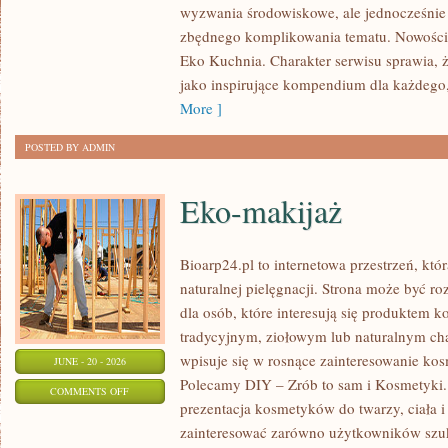
wyzwania środowiskowe, ale jednocześnie 
DOMU
zbędnego komplikowania tematu. Nowości n
Eko Kuchnia. Charakter serwisu sprawia,
jako inspirujące kompendium dla każdego, 
More ]
POSTED BY ADMIN
Eko-makijaż
Bioarp24.pl to internetowa przestrzeń, któ
naturalnej pielęgnacji. Strona może być r
dla osób, które interesują się produktem 
tradycyjnym, ziołowym lub naturalnym char
wpisuje się w rosnące zainteresowanie ko
JUNE - 20 - 2026
Polecamy DIY – Zrób to sam i Kosmetyki
ON
COMMENTS OFF
prezentacja kosmetyków do twarzy, ciała 
EKO-
zainteresować zarówno użytkowników szu
MAKIJAŻ