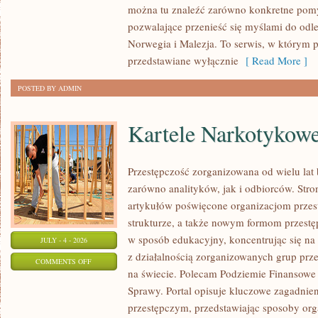
można tu znaleźć zarówno konkretne pomys
pozwalające przenieść się myślami do odl
Norwegia i Malezja. To serwis, w którym p
przedstawiane wyłącznie
[ Read More ]
POSTED BY ADMIN
Kartele Narkotykow
Przestępczość zorganizowana od wielu lat
zarówno analityków, jak i odbiorców. Str
artykułów poświęcone organizacjom przest
strukturze, a także nowym formom przestęp
w sposób edukacyjny, koncentrując się n
JULY - 4 - 2026
z działalnością zorganizowanych grup prze
ON
COMMENTS OFF
na świecie. Polecam Podziemie Finansowe 
KARTELE
Sprawy. Portal opisuje kluczowe zagadnie
NARKOTYKOWE
przestępczym, przedstawiając sposoby orga