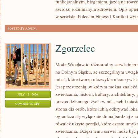
funkcjonalnym, bieganiem, jazdą na rowerz
szeroko rozumianym zdrowiem. Opis opier
w serwisie. Polecam Fitness i Kardio i wyt
POSTED BY ADMIN
Zgorzelec
Moda Wrocław to różnorodny serwis inte
na Dolnym Śląsku, ze szczególnym uwzgl
miast, które tworzą niezwykle nieoczywistą
jest przestrzenią, w którym można znaleźć
zwiedzania, historii, kultury, architektury,
JULY - 2 - 2026
oraz codziennego życia w miastach i mias
ON
COMMENTS OFF
strona dla osób, które lubią odkrywać lok
ZGORZELEC
ogranicza się wyłącznie do najbardziej zna
również ukryte perełki, które często umyk
zwiedzania. Dzięki temu serwis może być 