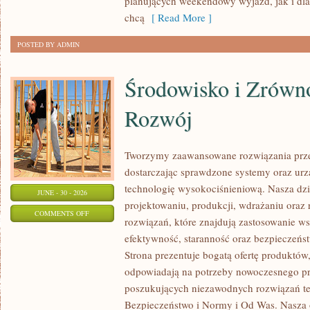
planujących weekendowy wyjazd, jak i dl
chcą
[ Read More ]
POSTED BY ADMIN
Środowisko i Zrów
Rozwój
Tworzymy zaawansowane rozwiązania prze
dostarczając sprawdzone systemy oraz ur
technologię wysokociśnieniową. Nasza dzia
JUNE - 30 - 2026
projektowaniu, produkcji, wdrażaniu ora
ON
COMMENTS OFF
rozwiązań, które znajdują zastosowanie wsz
ŚRODOWISKO
efektywność, staranność oraz bezpiecze
I
Strona prezentuje bogatą ofertę produktów,
ZRÓWNOWAŻONY
odpowiadają na potrzeby nowoczesnego pr
ROZWÓJ
poszukujących niezawodnych rozwiązań t
Bezpieczeństwo i Normy i Od Was. Nasza o