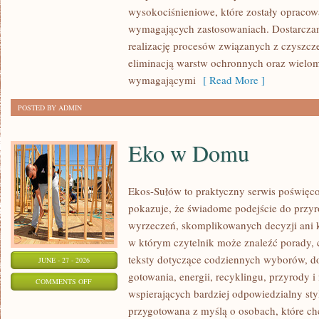
wysokociśnieniowe, które zostały opracow
wymagających zastosowaniach. Dostarczam
realizację procesów związanych z czyszcz
eliminacją warstw ochronnych oraz wielo
wymagającymi
[ Read More ]
POSTED BY ADMIN
Eko w Domu
Ekos-Sułów to praktyczny serwis poświęcon
pokazuje, że świadome podejście do przyr
wyrzeczeń, skomplikowanych decyzji ani 
w którym czytelnik może znaleźć porady, 
teksty dotyczące codziennych wyborów, d
JUNE - 27 - 2026
gotowania, energii, recyklingu, przyrody
ON
COMMENTS OFF
wspierających bardziej odpowiedzialny styl
EKO
przygotowana z myślą o osobach, które c
W