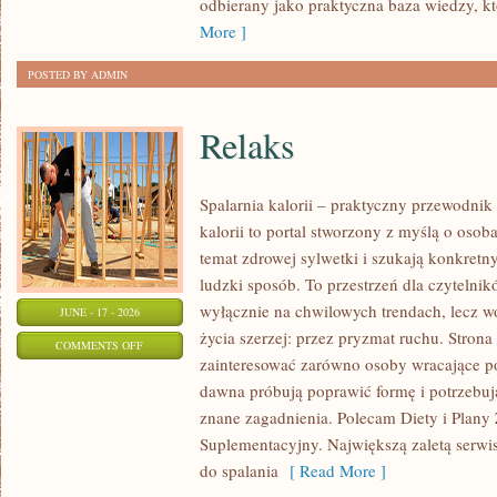
odbierany jako praktyczna baza wiedzy, 
OKAZJĘ
More ]
POSTED BY ADMIN
Relaks
Spalarnia kalorii – praktyczny przewodnik
kalorii to portal stworzony z myślą o osob
temat zdrowej sylwetki i szukają konkretn
ludzki sposób. To przestrzeń dla czytelnik
wyłącznie na chwilowych trendach, lecz wo
JUNE - 17 - 2026
życia szerzej: przez pryzmat ruchu. Stron
ON
COMMENTS OFF
zainteresować zarówno osoby wracające po 
RELAKS
dawna próbują poprawić formę i potrzebuj
znane zagadnienia. Polecam Diety i Plany
Suplementacyjny. Największą zaletą serwisu
do spalania
[ Read More ]