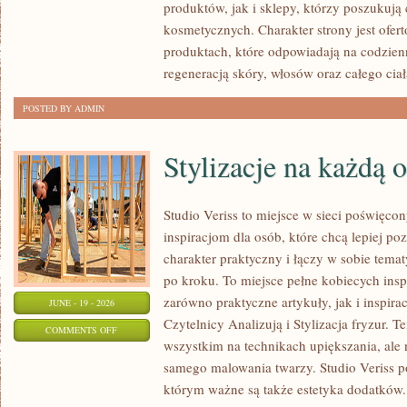
produktów, jak i sklepy, którzy poszukuj
kosmetycznych. Charakter strony jest ofer
produktach, które odpowiadają na codzien
regeneracją skóry, włosów oraz całego ciał
POSTED BY ADMIN
Stylizacje na każdą 
Studio Veriss to miejsce w sieci poświęc
inspiracjom dla osób, które chcą lepiej po
charakter praktyczny i łączy w sobie tema
po kroku. To miejsce pełne kobiecych insp
zarówno praktyczne artykuły, jak i inspirac
JUNE - 19 - 2026
Czytelnicy Analizują i Stylizacja fryzur. 
ON
COMMENTS OFF
wszystkim na technikach upiększania, ale 
STYLIZACJE
samego malowania twarzy. Studio Veriss p
NA
którym ważne są także estetyka dodatków.
KAŻDĄ