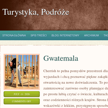
Turystyka, Podróże
STRONA GŁÓWNA
SPIS TREŚCI
BLOG INTERNETOWY
ARCHIWUM
TA
Gwatemala
Cherrish to pełna pomysłów przestrzeń dla
wyjazdach i chcą poznawać piękne zakątki
otwartością na nowe doświadczenia. To po
zainteresować zarówno osoby planujące dal
po prostu lubią czytać o świecie, kulturach,
JULY - 6 - 2026
oraz codzienności różnych krajów. Strona 
ON
COMMENTS OFF
wskazówki z lekkim, przystępnym sposob
GWATEMALA