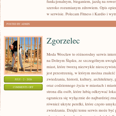
funkcjonalnym, bieganiem, jazdą na rowerz
szeroko rozumianym zdrowiem. Opis opier
w serwisie. Polecam Fitness i Kardio i wyt
POSTED BY ADMIN
Zgorzelec
Moda Wrocław to różnorodny serwis inte
na Dolnym Śląsku, ze szczególnym uwzgl
miast, które tworzą niezwykle nieoczywistą
jest przestrzenią, w którym można znaleźć
zwiedzania, historii, kultury, architektury,
JULY - 2 - 2026
oraz codziennego życia w miastach i mias
ON
COMMENTS OFF
strona dla osób, które lubią odkrywać lok
ZGORZELEC
ogranicza się wyłącznie do najbardziej zna
również ukryte perełki, które często umyk
zwiedzania. Dzięki temu serwis może być 