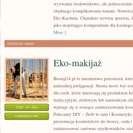
wyzwania środowiskowe, ale jednocześnie 
DOMU
zbędnego komplikowania tematu. Nowości n
Eko Kuchnia. Charakter serwisu sprawia,
jako inspirujące kompendium dla każdego, 
More ]
POSTED BY ADMIN
Eko-makijaż
Bioarp24.pl to internetowa przestrzeń, któ
naturalnej pielęgnacji. Strona może być r
dla osób, które interesują się produktem 
tradycyjnym, ziołowym lub naturalnym char
wpisuje się w rosnące zainteresowanie ko
JUNE - 20 - 2026
Polecamy DIY – Zrób to sam i Kosmetyki
ON
COMMENTS OFF
prezentacja kosmetyków do twarzy, ciała 
EKO-
zainteresować zarówno użytkowników szu
MAKIJAŻ