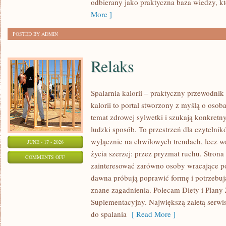
odbierany jako praktyczna baza wiedzy, 
OKAZJĘ
More ]
POSTED BY ADMIN
Relaks
Spalarnia kalorii – praktyczny przewodnik
kalorii to portal stworzony z myślą o osob
temat zdrowej sylwetki i szukają konkretn
ludzki sposób. To przestrzeń dla czytelnik
wyłącznie na chwilowych trendach, lecz wo
JUNE - 17 - 2026
życia szerzej: przez pryzmat ruchu. Stron
ON
COMMENTS OFF
zainteresować zarówno osoby wracające po 
RELAKS
dawna próbują poprawić formę i potrzebuj
znane zagadnienia. Polecam Diety i Plany
Suplementacyjny. Największą zaletą serwisu
do spalania
[ Read More ]