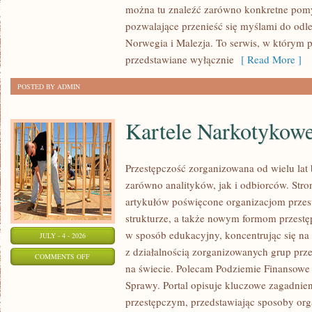
można tu znaleźć zarówno konkretne pomys
pozwalające przenieść się myślami do odl
Norwegia i Malezja. To serwis, w którym p
przedstawiane wyłącznie
[ Read More ]
POSTED BY ADMIN
Kartele Narkotykow
Przestępczość zorganizowana od wielu lat
zarówno analityków, jak i odbiorców. Str
artykułów poświęcone organizacjom przest
strukturze, a także nowym formom przestęp
w sposób edukacyjny, koncentrując się n
JULY - 4 - 2026
z działalnością zorganizowanych grup prze
ON
COMMENTS OFF
na świecie. Polecam Podziemie Finansowe 
KARTELE
Sprawy. Portal opisuje kluczowe zagadnie
NARKOTYKOWE
przestępczym, przedstawiając sposoby orga