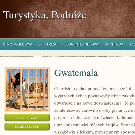
Turystyka, Podróże
STRONA GŁÓWNA
SPIS TREŚCI
BLOG INTERNETOWY
ARCHIWUM
TA
Gwatemala
Cherrish to pełna pomysłów przestrzeń dla
wyjazdach i chcą poznawać piękne zakątki
otwartością na nowe doświadczenia. To po
zainteresować zarówno osoby planujące dal
po prostu lubią czytać o świecie, kulturach,
JULY - 6 - 2026
oraz codzienności różnych krajów. Strona 
ON
COMMENTS OFF
wskazówki z lekkim, przystępnym sposob
GWATEMALA