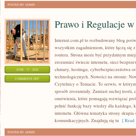
POSTED BY ADMIN
Prawo i Regulacje w 
Internat.com.pl to rozbudowany blog pośw
wszystkim zagadnieniom, które łączą się 
routera. Strona może być przydatnym miejs
zrozumieć świecie internetu, sieci bezpr
chmury, hostingu, cyberbezpieczeństwa 
JUNE - 17 - 2026
technologicznych. Nowości na stronie: Now
ON
COMMENTS OFF
Czytelnicy o Temacie. To serwis, w którym
PRAWO
sposób zrozumiały. Zamiast suchej teorii, 
I
omówienia, które pomagają rozwiązać pro
REGULACJE
pełnić funkcję bazy wiedzy dla każdego, k
W
internetu. Główna tematyka strony skupia 
INTERNECIE
komunikacyjnych. Znajdują się tu
[ Read 
POSTED BY ADMIN