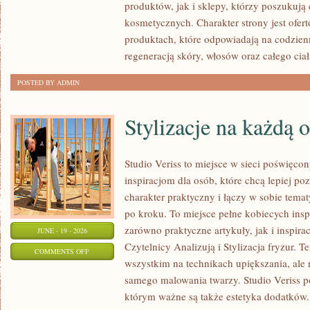
produktów, jak i sklepy, którzy poszukuj
kosmetycznych. Charakter strony jest ofer
produktach, które odpowiadają na codzien
regeneracją skóry, włosów oraz całego ciał
POSTED BY ADMIN
Stylizacje na każdą 
Studio Veriss to miejsce w sieci poświęc
inspiracjom dla osób, które chcą lepiej po
charakter praktyczny i łączy w sobie tema
po kroku. To miejsce pełne kobiecych insp
zarówno praktyczne artykuły, jak i inspirac
JUNE - 19 - 2026
Czytelnicy Analizują i Stylizacja fryzur. 
ON
COMMENTS OFF
wszystkim na technikach upiększania, ale 
STYLIZACJE
samego malowania twarzy. Studio Veriss p
NA
którym ważne są także estetyka dodatków.
KAŻDĄ