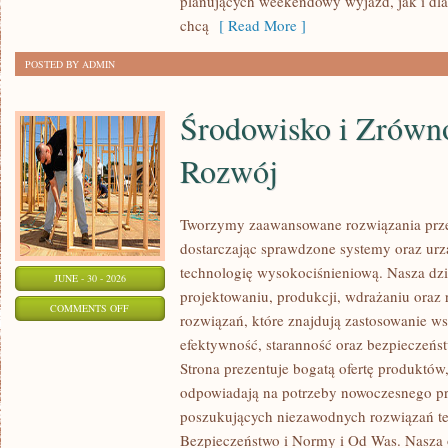
planujących weekendowy wyjazd, jak i dl
chcą
[ Read More ]
POSTED BY ADMIN
Środowisko i Zrów
Rozwój
Tworzymy zaawansowane rozwiązania prze
dostarczając sprawdzone systemy oraz ur
technologię wysokociśnieniową. Nasza dzia
JUNE - 30 - 2026
projektowaniu, produkcji, wdrażaniu ora
ON
COMMENTS OFF
rozwiązań, które znajdują zastosowanie wsz
ŚRODOWISKO
efektywność, staranność oraz bezpiecze
I
Strona prezentuje bogatą ofertę produktów,
ZRÓWNOWAŻONY
odpowiadają na potrzeby nowoczesnego pr
ROZWÓJ
poszukujących niezawodnych rozwiązań t
Bezpieczeństwo i Normy i Od Was. Nasza o