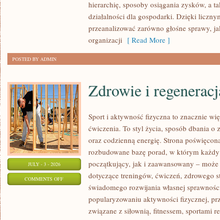
hierarchię, sposoby osiągania zysków, a t
działalności dla gospodarki. Dzięki liczn
przeanalizować zarówno głośne sprawy, ja
organizacji
[ Read More ]
POSTED BY ADMIN
Zdrowie i regeneracj
Sport i aktywność fizyczna to znacznie wię
ćwiczenia. To styl życia, sposób dbania o
oraz codzienną energię. Strona poświęcona
rozbudowane bazę porad, w którym każdy
początkujący, jak i zaawansowany – może 
JULY - 3 - 2026
dotyczące treningów, ćwiczeń, zdrowego st
ON
COMMENTS OFF
świadomego rozwijania własnej sprawności
ZDROWIE
popularyzowaniu aktywności fizycznej, pr
I
związane z siłownią, fitnessem, sportami r
REGENERACJA