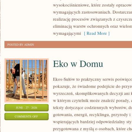
wysokociśnieniowe, które zostały opracow
wymagających zastosowaniach. Dostarczam
realizację procesów związanych z czyszcz
eliminacją warstw ochronnych oraz wielo
wymagającymi
[ Read More ]
POSTED BY ADMIN
Eko w Domu
Ekos-Sułów to praktyczny serwis poświęcon
pokazuje, że świadome podejście do przyr
wyrzeczeń, skomplikowanych decyzji ani 
w którym czytelnik może znaleźć porady, 
teksty dotyczące codziennych wyborów, d
JUNE - 27 - 2026
gotowania, energii, recyklingu, przyrody
ON
COMMENTS OFF
wspierających bardziej odpowiedzialny styl
EKO
przygotowana z myślą o osobach, które c
W