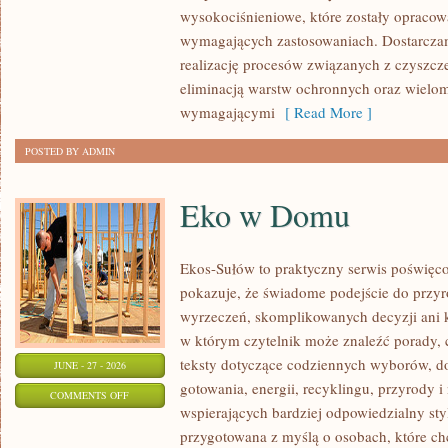
wysokociśnieniowe, które zostały opracow
wymagających zastosowaniach. Dostarczam
realizację procesów związanych z czyszcz
eliminacją warstw ochronnych oraz wielo
wymagającymi
[ Read More ]
POSTED BY ADMIN
Eko w Domu
Ekos-Sułów to praktyczny serwis poświęcon
pokazuje, że świadome podejście do przyr
wyrzeczeń, skomplikowanych decyzji ani 
w którym czytelnik może znaleźć porady, 
teksty dotyczące codziennych wyborów, d
JUNE - 27 - 2026
gotowania, energii, recyklingu, przyrody
ON
COMMENTS OFF
wspierających bardziej odpowiedzialny styl
EKO
przygotowana z myślą o osobach, które c
W