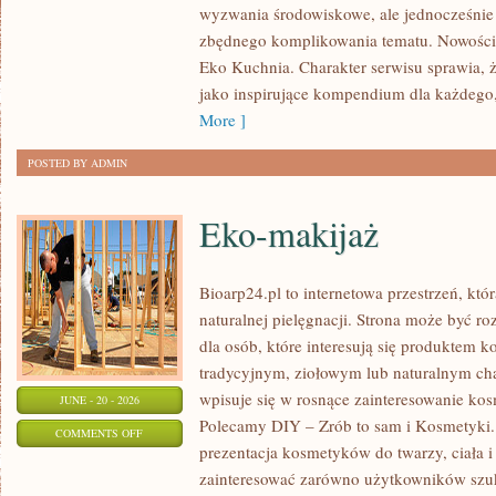
wyzwania środowiskowe, ale jednocześnie 
DOMU
zbędnego komplikowania tematu. Nowości n
Eko Kuchnia. Charakter serwisu sprawia,
jako inspirujące kompendium dla każdego, 
More ]
POSTED BY ADMIN
Eko-makijaż
Bioarp24.pl to internetowa przestrzeń, któ
naturalnej pielęgnacji. Strona może być r
dla osób, które interesują się produktem 
tradycyjnym, ziołowym lub naturalnym char
wpisuje się w rosnące zainteresowanie ko
JUNE - 20 - 2026
Polecamy DIY – Zrób to sam i Kosmetyki
ON
COMMENTS OFF
prezentacja kosmetyków do twarzy, ciała 
EKO-
zainteresować zarówno użytkowników szu
MAKIJAŻ