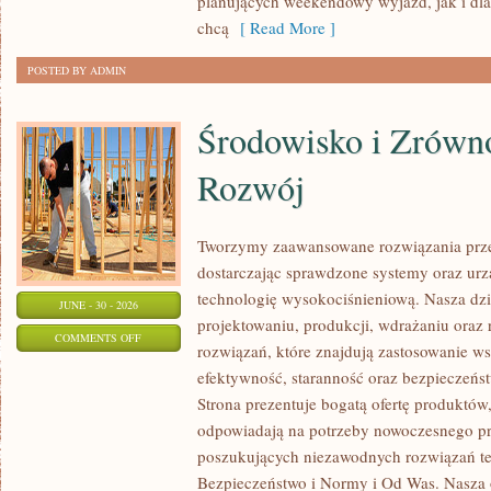
planujących weekendowy wyjazd, jak i dl
chcą
[ Read More ]
POSTED BY ADMIN
Środowisko i Zrów
Rozwój
Tworzymy zaawansowane rozwiązania prze
dostarczając sprawdzone systemy oraz ur
technologię wysokociśnieniową. Nasza dzia
JUNE - 30 - 2026
projektowaniu, produkcji, wdrażaniu ora
ON
COMMENTS OFF
rozwiązań, które znajdują zastosowanie wsz
ŚRODOWISKO
efektywność, staranność oraz bezpiecze
I
Strona prezentuje bogatą ofertę produktów,
ZRÓWNOWAŻONY
odpowiadają na potrzeby nowoczesnego pr
ROZWÓJ
poszukujących niezawodnych rozwiązań t
Bezpieczeństwo i Normy i Od Was. Nasza o