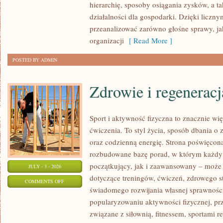
hierarchię, sposoby osiągania zysków, a t
działalności dla gospodarki. Dzięki liczn
przeanalizować zarówno głośne sprawy, ja
organizacji
[ Read More ]
POSTED BY ADMIN
Zdrowie i regeneracj
Sport i aktywność fizyczna to znacznie wię
ćwiczenia. To styl życia, sposób dbania o
oraz codzienną energię. Strona poświęcona
rozbudowane bazę porad, w którym każdy
początkujący, jak i zaawansowany – może 
JULY - 3 - 2026
dotyczące treningów, ćwiczeń, zdrowego st
ON
COMMENTS OFF
świadomego rozwijania własnej sprawności
ZDROWIE
popularyzowaniu aktywności fizycznej, pr
I
związane z siłownią, fitnessem, sportami r
REGENERACJA