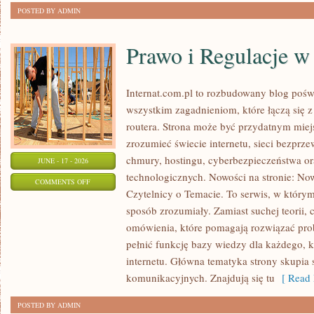
POSTED BY ADMIN
Prawo i Regulacje w 
Internat.com.pl to rozbudowany blog pośw
wszystkim zagadnieniom, które łączą się 
routera. Strona może być przydatnym miejs
zrozumieć świecie internetu, sieci bezpr
chmury, hostingu, cyberbezpieczeństwa 
JUNE - 17 - 2026
technologicznych. Nowości na stronie: Now
ON
COMMENTS OFF
Czytelnicy o Temacie. To serwis, w którym
PRAWO
sposób zrozumiały. Zamiast suchej teorii, 
I
omówienia, które pomagają rozwiązać pro
REGULACJE
pełnić funkcję bazy wiedzy dla każdego, k
W
internetu. Główna tematyka strony skupia 
INTERNECIE
komunikacyjnych. Znajdują się tu
[ Read 
POSTED BY ADMIN