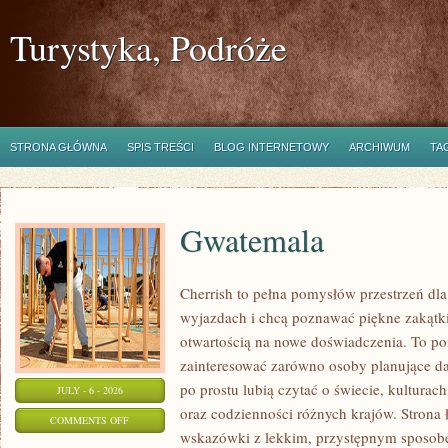
Turystyka, Podróże
STRONA GŁÓWNA
SPIS TREŚCI
BLOG INTERNETOWY
ARCHIWUM
TA
Gwatemala
Cherrish to pełna pomysłów przestrzeń dla
wyjazdach i chcą poznawać piękne zakątki
otwartością na nowe doświadczenia. To po
zainteresować zarówno osoby planujące dal
po prostu lubią czytać o świecie, kulturach,
JULY - 6 - 2026
oraz codzienności różnych krajów. Strona 
ON
COMMENTS OFF
wskazówki z lekkim, przystępnym sposob
GWATEMALA