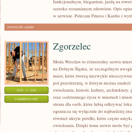
funkcjonalnym, bieganiem, jazdą na rowerz
szeroko rozumianym zdrowiem. Opis opier
w serwisie. Polecam Fitness i Kardio i wyt
POSTED BY ADMIN
Zgorzelec
Moda Wrocław to różnorodny serwis inte
na Dolnym Śląsku, ze szczególnym uwzgl
miast, które tworzą niezwykle nieoczywistą
jest przestrzenią, w którym można znaleźć
zwiedzania, historii, kultury, architektury,
JULY - 2 - 2026
oraz codziennego życia w miastach i mias
ON
COMMENTS OFF
strona dla osób, które lubią odkrywać lok
ZGORZELEC
ogranicza się wyłącznie do najbardziej zna
również ukryte perełki, które często umyk
zwiedzania. Dzięki temu serwis może być 