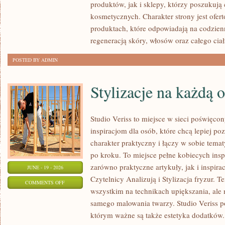
produktów, jak i sklepy, którzy poszukuj
kosmetycznych. Charakter strony jest ofer
produktach, które odpowiadają na codzien
regeneracją skóry, włosów oraz całego ciał
POSTED BY ADMIN
Stylizacje na każdą 
Studio Veriss to miejsce w sieci poświęc
inspiracjom dla osób, które chcą lepiej po
charakter praktyczny i łączy w sobie tema
po kroku. To miejsce pełne kobiecych insp
zarówno praktyczne artykuły, jak i inspirac
JUNE - 19 - 2026
Czytelnicy Analizują i Stylizacja fryzur. 
ON
COMMENTS OFF
wszystkim na technikach upiększania, ale 
STYLIZACJE
samego malowania twarzy. Studio Veriss p
NA
którym ważne są także estetyka dodatków.
KAŻDĄ