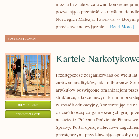
można tu znaleźć zarówno konkretne pomys
pozwalające przenieść się myślami do odl
Norwegia i Malezja. To serwis, w którym p
przedstawiane wyłącznie
[ Read More ]
POSTED BY ADMIN
Kartele Narkotykow
Przestępczość zorganizowana od wielu lat
zarówno analityków, jak i odbiorców. Str
artykułów poświęcone organizacjom przest
strukturze, a także nowym formom przestęp
w sposób edukacyjny, koncentrując się n
JULY - 4 - 2026
z działalnością zorganizowanych grup prze
ON
COMMENTS OFF
na świecie. Polecam Podziemie Finansowe 
KARTELE
Sprawy. Portal opisuje kluczowe zagadnie
NARKOTYKOWE
przestępczym, przedstawiając sposoby orga