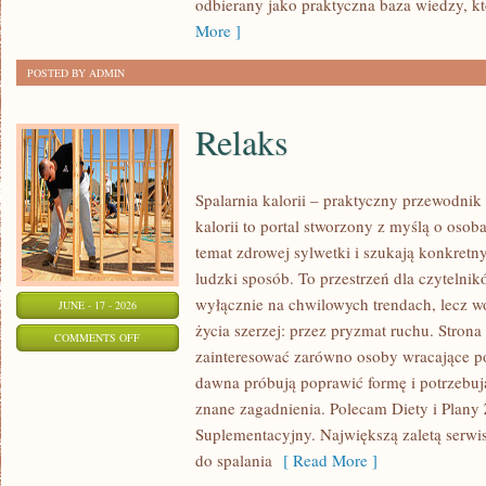
odbierany jako praktyczna baza wiedzy, 
OKAZJĘ
More ]
POSTED BY ADMIN
Relaks
Spalarnia kalorii – praktyczny przewodnik
kalorii to portal stworzony z myślą o osob
temat zdrowej sylwetki i szukają konkretn
ludzki sposób. To przestrzeń dla czytelnik
wyłącznie na chwilowych trendach, lecz wo
JUNE - 17 - 2026
życia szerzej: przez pryzmat ruchu. Stron
ON
COMMENTS OFF
zainteresować zarówno osoby wracające po 
RELAKS
dawna próbują poprawić formę i potrzebuj
znane zagadnienia. Polecam Diety i Plany
Suplementacyjny. Największą zaletą serwisu
do spalania
[ Read More ]