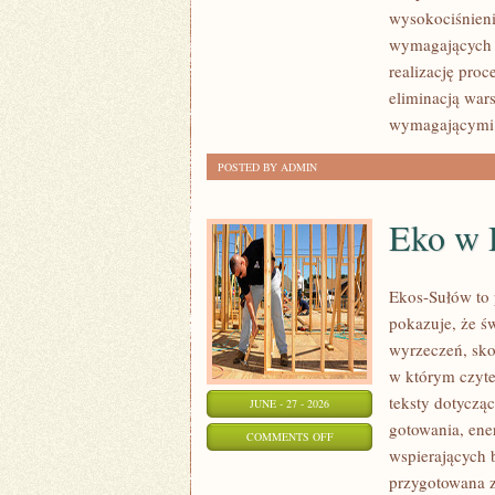
wysokociśnieni
wymagających 
realizację pro
eliminacją war
wymagającymi
POSTED BY ADMIN
Eko w
Ekos-Sułów to 
pokazuje, że ś
wyrzeczeń, sko
w którym czyte
teksty dotycz
JUNE - 27 - 2026
gotowania, ene
ON
COMMENTS OFF
wspierających b
EKO
przygotowana z
W