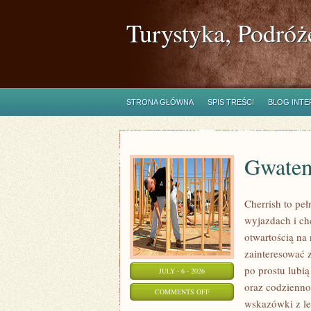
Turystyka, Podróż
STRONA GŁÓWNA
SPIS TREŚCI
BLOG INT
Gwatem
Cherrish to pe
wyjazdach i ch
otwartością na
zainteresować 
po prostu lubią
JULY - 6 - 2026
oraz codzienno
ON
COMMENTS OFF
wskazówki z l
GWATEMALA