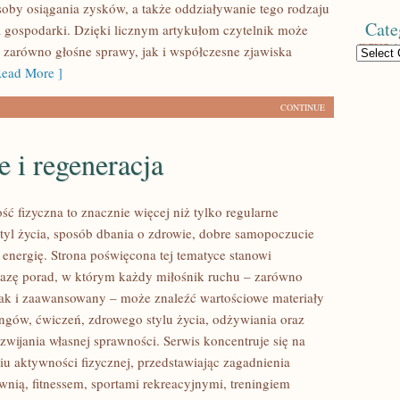
osoby osiągania zysków, a także oddziaływanie tego rodzaju
Cate
la gospodarki. Dzięki licznym artykułom czytelnik może
 zarówno głośne sprawy, jak i współczesne zjawiska
Categories
ead More ]
CONTINUE
 i regeneracja
ść fizyczna to znacznie więcej niż tylko regularne
styl życia, sposób dbania o zdrowie, dobre samopoczucie
 energię. Strona poświęcona tej tematyce stanowi
azę porad, w którym każdy miłośnik ruchu – zarówno
jak i zaawansowany – może znaleźć wartościowe materiały
ingów, ćwiczeń, zdrowego stylu życia, odżywiania oraz
wijania własnej sprawności. Serwis koncentruje się na
u aktywności fizycznej, przedstawiając zagadnienia
wnią, fitnessem, sportami rekreacyjnymi, treningiem