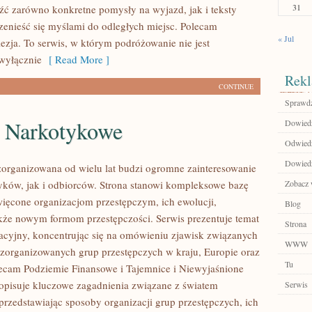
31
źć zarówno konkretne pomysły na wyjazd, jak i teksty
zenieść się myślami do odległych miejsc. Polecam
« Jul
ezja. To serwis, w którym podróżowanie nie jest
wyłącznie
[ Read More ]
Rekl
CONTINUE
Sprawdź
e Narkotykowe
Dowiedz 
Odwiedź
Dowiedz 
zorganizowana od wielu lat budzi ogromne zainteresowanie
yków, jak i odbiorców. Strona stanowi kompleksowe bazę
Zobacz 
ięcone organizacjom przestępczym, ich ewolucji,
Blog
także nowym formom przestępczości. Serwis prezentuje temat
Strona
cyjny, koncentrując się na omówieniu zjawisk związanych
WWW
ą zorganizowanych grup przestępczych w kraju, Europie oraz
Tu
lecam Podziemie Finansowe i Tajemnice i Niewyjaśnione
 opisuje kluczowe zagadnienia związane z światem
Serwis
przedstawiając sposoby organizacji grup przestępczych, ich