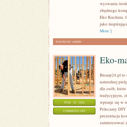
wyzwania środo
DOMU
zbędnego kompl
Eko Kuchnia. C
jako inspirują
More ]
POSTED BY ADMIN
Eko-ma
Bioarp24.pl to 
naturalnej pie
dla osób, któr
tradycyjnym, z
wpisuje się w 
JUNE - 20 - 2026
Polecamy DIY 
ON
COMMENTS OFF
prezentacja ko
EKO-
zainteresować
MAKIJAŻ