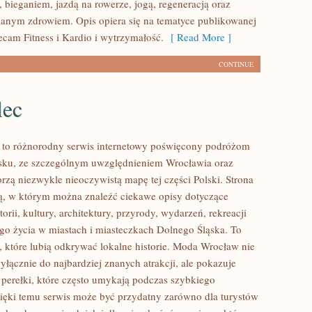
 bieganiem, jazdą na rowerze, jogą, regeneracją oraz
anym zdrowiem. Opis opiera się na tematyce publikowanej
ecam Fitness i Kardio i wytrzymałość.
[ Read More ]
CONTINUE
lec
to różnorodny serwis internetowy poświęcony podróżom
sku, ze szczególnym uwzględnieniem Wrocławia oraz
orzą niezwykle nieoczywistą mapę tej części Polski. Strona
nią, w którym można znaleźć ciekawe opisy dotyczące
torii, kultury, architektury, przyrody, wydarzeń, rekreacji
go życia w miastach i miasteczkach Dolnego Śląska. To
b, które lubią odkrywać lokalne historie. Moda Wrocław nie
yłącznie do najbardziej znanych atrakcji, ale pokazuje
 perełki, które często umykają podczas szybkiego
ięki temu serwis może być przydatny zarówno dla turystów