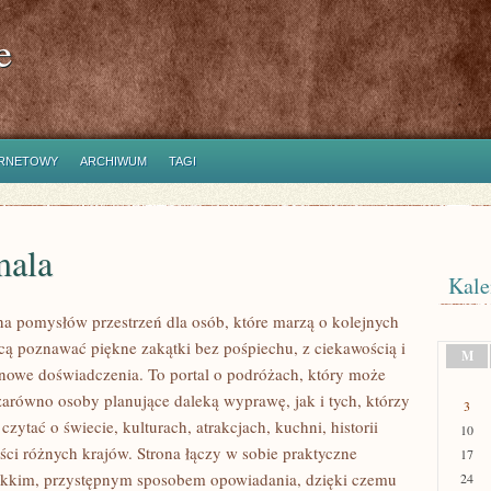
e
ERNETOWY
ARCHIWUM
TAGI
ala
Kale
łna pomysłów przestrzeń dla osób, które marzą o kolejnych
cą poznawać piękne zakątki bez pośpiechu, z ciekawością i
M
 nowe doświadczenia. To portal o podróżach, który może
zarówno osoby planujące daleką wyprawę, jak i tych, którzy
3
 czytać o świecie, kulturach, atrakcjach, kuchni, historii
10
ści różnych krajów. Strona łączy w sobie praktyczne
17
ekkim, przystępnym sposobem opowiadania, dzięki czemu
24