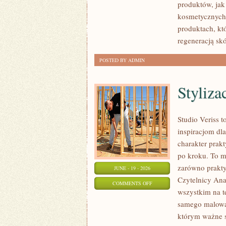
produktów, jak
kosmetycznych.
produktach, kt
regeneracją skó
POSTED BY ADMIN
Styliza
Studio Veriss 
inspiracjom dla
charakter prak
po kroku. To m
zarówno praktyc
JUNE - 19 - 2026
Czytelnicy Anal
ON
COMMENTS OFF
wszystkim na t
STYLIZACJE
samego malowan
NA
którym ważne s
KAŻDĄ