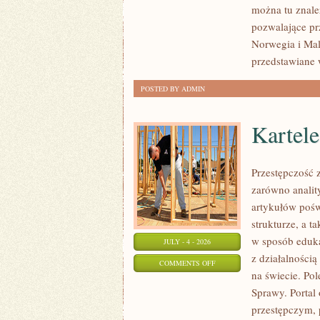
można tu znale
pozwalające pr
Norwegia i Mal
przedstawiane 
POSTED BY ADMIN
Kartel
Przestępczość 
zarówno analit
artykułów pośw
strukturze, a 
w sposób eduka
JULY - 4 - 2026
z działalności
ON
COMMENTS OFF
na świecie. Po
KARTELE
Sprawy. Portal
NARKOTYKOWE
przestępczym, 