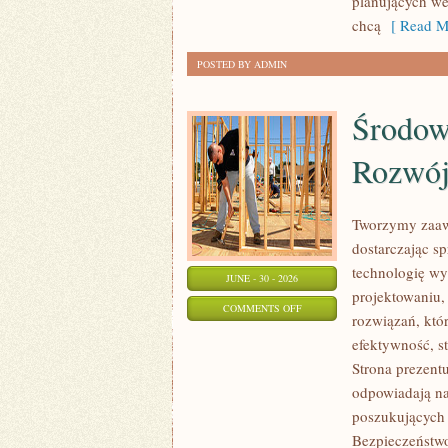
planujących we
chcą
[ Read M
POSTED BY ADMIN
Środow
Rozwó
Tworzymy zaaw
dostarczając s
technologię wy
JUNE - 30 - 2026
projektowaniu,
ON
COMMENTS OFF
rozwiązań, któr
ŚRODOWISKO
efektywność, 
I
Strona prezentu
ZRÓWNOWAŻONY
odpowiadają na
ROZWÓJ
poszukujących
Bezpieczeństwo