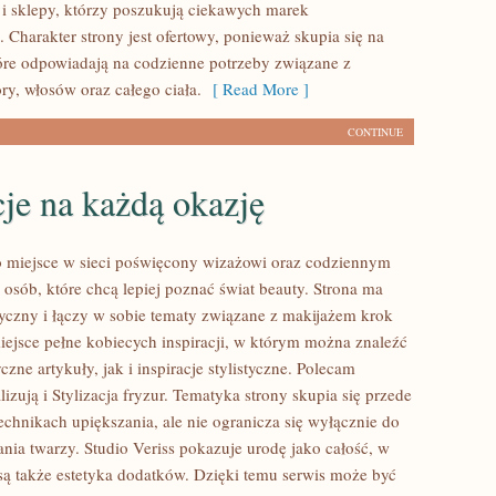
 i sklepy, którzy poszukują ciekawych marek
 Charakter strony jest ofertowy, ponieważ skupia się na
óre odpowiadają na codzienne potrzeby związane z
ry, włosów oraz całego ciała.
[ Read More ]
CONTINUE
cje na każdą okazję
to miejsce w sieci poświęcony wizażowi oraz codziennym
 osób, które chcą lepiej poznać świat beauty. Strona ma
tyczny i łączy w sobie tematy związane z makijażem krok
iejsce pełne kobiecych inspiracji, w którym można znaleźć
zne artykuły, jak i inspiracje stylistyczne. Polecam
izują i Stylizacja fryzur. Tematyka strony skupia się przede
echnikach upiększania, ale nie ogranicza się wyłącznie do
ia twarzy. Studio Veriss pokazuje urodę jako całość, w
ą także estetyka dodatków. Dzięki temu serwis może być