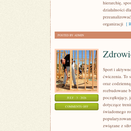
hierarchię, sp
działalności d
przeanalizować
organizacji
[ R
POSTED BY ADMIN
Zdrowie
Sport i aktywno
ćwiczenia. To 
oraz codzienną
rozbudowane b
początkujący, 
JULY - 3 - 2026
dotyczące tren
ON
COMMENTS OFF
świadomego roz
ZDROWIE
popularyzowani
I
związane z siło
REGENERACJA