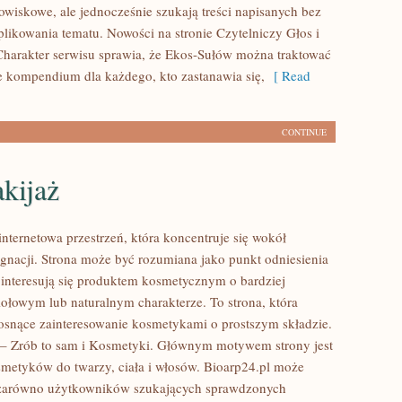
wiskowe, ale jednocześnie szukają treści napisanych bez
ikowania tematu. Nowości na stronie Czytelniczy Głos i
harakter serwisu sprawia, że Ekos-Sułów można traktować
ce kompendium dla każdego, kto zastanawia się,
[ Read
CONTINUE
kijaż
internetowa przestrzeń, która koncentruje się wokół
lęgnacji. Strona może być rozumiana jako punkt odniesienia
e interesują się produktem kosmetycznym o bardziej
iołowym lub naturalnym charakterze. To strona, która
rosnące zainteresowanie kosmetykami o prostszym składzie.
– Zrób to sam i Kosmetyki. Głównym motywem strony jest
smetyków do twarzy, ciała i włosów. Bioarp24.pl może
 zarówno użytkowników szukających sprawdzonych