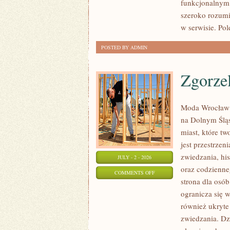
funkcjonalnym,
szeroko rozumi
w serwisie. Pol
POSTED BY ADMIN
Zgorze
Moda Wrocław 
na Dolnym Ślą
miast, które tw
jest przestrze
zwiedzania, his
JULY - 2 - 2026
oraz codzienne
ON
COMMENTS OFF
strona dla osó
ZGORZELEC
ogranicza się w
również ukryte
zwiedzania. Dz