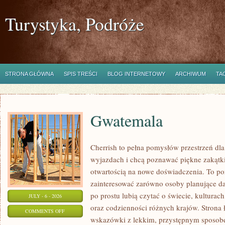
Turystyka, Podróże
STRONA GŁÓWNA
SPIS TREŚCI
BLOG INTERNETOWY
ARCHIWUM
TA
Gwatemala
Cherrish to pełna pomysłów przestrzeń dla
wyjazdach i chcą poznawać piękne zakątki
otwartością na nowe doświadczenia. To po
zainteresować zarówno osoby planujące dal
po prostu lubią czytać o świecie, kulturach,
JULY - 6 - 2026
oraz codzienności różnych krajów. Strona 
ON
COMMENTS OFF
wskazówki z lekkim, przystępnym sposob
GWATEMALA