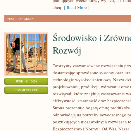
planujących weekendowy wyjazd, jak i dl
chcą
[ Read More ]
POSTED BY ADMIN
Środowisko i Zrów
Rozwój
Tworzymy zaawansowane rozwiązania prze
dostarczając sprawdzone systemy oraz ur
technologię wysokociśnieniową. Nasza dzia
JUNE - 30 - 2026
projektowaniu, produkcji, wdrażaniu ora
ON
COMMENTS OFF
rozwiązań, które znajdują zastosowanie wsz
ŚRODOWISKO
efektywność, staranność oraz bezpiecze
I
Strona prezentuje bogatą ofertę produktów,
ZRÓWNOWAŻONY
odpowiadają na potrzeby nowoczesnego pr
ROZWÓJ
poszukujących niezawodnych rozwiązań t
Bezpieczeństwo i Normy i Od Was. Nasza o