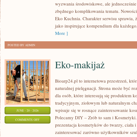
wyzwania środowiskowe, ale jednocześnie 
DOMU
zbędnego komplikowania tematu. Nowości n
Eko Kuchnia. Charakter serwisu sprawia,
jako inspirujące kompendium dla każdego, 
More ]
POSTED BY ADMIN
Eko-makijaż
Bioarp24.pl to internetowa przestrzeń, któ
naturalnej pielęgnacji. Strona może być r
dla osób, które interesują się produktem 
tradycyjnym, ziołowym lub naturalnym char
wpisuje się w rosnące zainteresowanie ko
JUNE - 20 - 2026
Polecamy DIY – Zrób to sam i Kosmetyki
ON
COMMENTS OFF
prezentacja kosmetyków do twarzy, ciała 
EKO-
zainteresować zarówno użytkowników szu
MAKIJAŻ