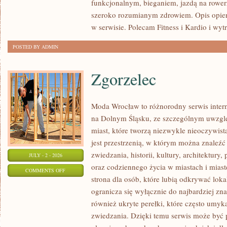
funkcjonalnym, bieganiem, jazdą na rowerz
szeroko rozumianym zdrowiem. Opis opier
w serwisie. Polecam Fitness i Kardio i wyt
POSTED BY ADMIN
Zgorzelec
Moda Wrocław to różnorodny serwis inte
na Dolnym Śląsku, ze szczególnym uwzgl
miast, które tworzą niezwykle nieoczywistą
jest przestrzenią, w którym można znaleźć
zwiedzania, historii, kultury, architektury,
JULY - 2 - 2026
oraz codziennego życia w miastach i mias
ON
COMMENTS OFF
strona dla osób, które lubią odkrywać lok
ZGORZELEC
ogranicza się wyłącznie do najbardziej zna
również ukryte perełki, które często umyk
zwiedzania. Dzięki temu serwis może być 