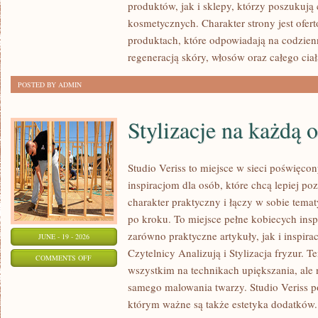
produktów, jak i sklepy, którzy poszukuj
kosmetycznych. Charakter strony jest ofer
produktach, które odpowiadają na codzien
regeneracją skóry, włosów oraz całego ciał
POSTED BY ADMIN
Stylizacje na każdą 
Studio Veriss to miejsce w sieci poświęc
inspiracjom dla osób, które chcą lepiej po
charakter praktyczny i łączy w sobie tema
po kroku. To miejsce pełne kobiecych insp
zarówno praktyczne artykuły, jak i inspirac
JUNE - 19 - 2026
Czytelnicy Analizują i Stylizacja fryzur. 
ON
COMMENTS OFF
wszystkim na technikach upiększania, ale 
STYLIZACJE
samego malowania twarzy. Studio Veriss p
NA
którym ważne są także estetyka dodatków.
KAŻDĄ