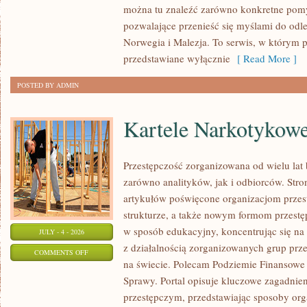
można tu znaleźć zarówno konkretne pomys
pozwalające przenieść się myślami do odl
Norwegia i Malezja. To serwis, w którym p
przedstawiane wyłącznie
[ Read More ]
POSTED BY ADMIN
Kartele Narkotykow
Przestępczość zorganizowana od wielu lat
zarówno analityków, jak i odbiorców. Str
artykułów poświęcone organizacjom przest
strukturze, a także nowym formom przestęp
w sposób edukacyjny, koncentrując się n
JULY - 4 - 2026
z działalnością zorganizowanych grup prze
ON
COMMENTS OFF
na świecie. Polecam Podziemie Finansowe 
KARTELE
Sprawy. Portal opisuje kluczowe zagadnie
NARKOTYKOWE
przestępczym, przedstawiając sposoby orga