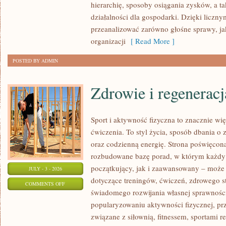
hierarchię, sposoby osiągania zysków, a t
działalności dla gospodarki. Dzięki liczn
przeanalizować zarówno głośne sprawy, ja
organizacji
[ Read More ]
POSTED BY ADMIN
Zdrowie i regeneracj
Sport i aktywność fizyczna to znacznie wię
ćwiczenia. To styl życia, sposób dbania o
oraz codzienną energię. Strona poświęcona
rozbudowane bazę porad, w którym każdy
początkujący, jak i zaawansowany – może 
JULY - 3 - 2026
dotyczące treningów, ćwiczeń, zdrowego st
ON
COMMENTS OFF
świadomego rozwijania własnej sprawności
ZDROWIE
popularyzowaniu aktywności fizycznej, pr
I
związane z siłownią, fitnessem, sportami r
REGENERACJA