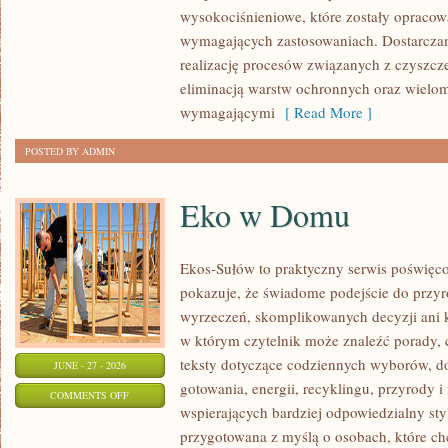
wysokociśnieniowe, które zostały opracow
wymagających zastosowaniach. Dostarczam
realizację procesów związanych z czyszcz
eliminacją warstw ochronnych oraz wielo
wymagającymi
[ Read More ]
POSTED BY ADMIN
Eko w Domu
Ekos-Sułów to praktyczny serwis poświęcon
pokazuje, że świadome podejście do przyr
wyrzeczeń, skomplikowanych decyzji ani 
w którym czytelnik może znaleźć porady, 
teksty dotyczące codziennych wyborów, d
JUNE - 27 - 2026
gotowania, energii, recyklingu, przyrody
ON
COMMENTS OFF
wspierających bardziej odpowiedzialny styl
EKO
przygotowana z myślą o osobach, które c
W