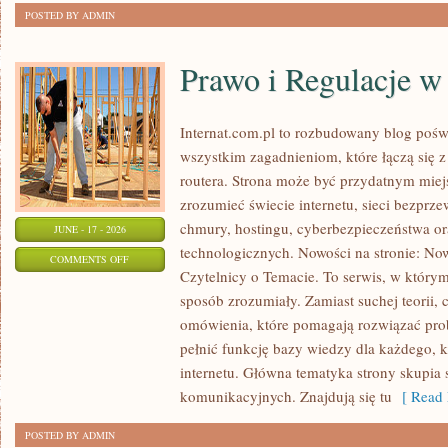
POSTED BY ADMIN
Prawo i Regulacje w 
Internat.com.pl to rozbudowany blog pośw
wszystkim zagadnieniom, które łączą się 
routera. Strona może być przydatnym miejs
zrozumieć świecie internetu, sieci bezpr
chmury, hostingu, cyberbezpieczeństwa 
JUNE - 17 - 2026
technologicznych. Nowości na stronie: Now
ON
COMMENTS OFF
Czytelnicy o Temacie. To serwis, w którym
PRAWO
sposób zrozumiały. Zamiast suchej teorii, 
I
omówienia, które pomagają rozwiązać pro
REGULACJE
pełnić funkcję bazy wiedzy dla każdego, k
W
internetu. Główna tematyka strony skupia 
INTERNECIE
komunikacyjnych. Znajdują się tu
[ Read 
POSTED BY ADMIN