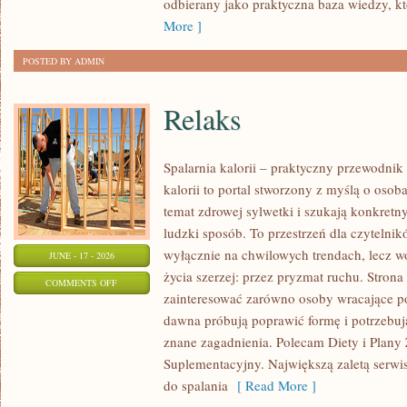
odbierany jako praktyczna baza wiedzy, 
OKAZJĘ
More ]
POSTED BY ADMIN
Relaks
Spalarnia kalorii – praktyczny przewodnik
kalorii to portal stworzony z myślą o osob
temat zdrowej sylwetki i szukają konkretn
ludzki sposób. To przestrzeń dla czytelnik
wyłącznie na chwilowych trendach, lecz wo
JUNE - 17 - 2026
życia szerzej: przez pryzmat ruchu. Stron
ON
COMMENTS OFF
zainteresować zarówno osoby wracające po 
RELAKS
dawna próbują poprawić formę i potrzebuj
znane zagadnienia. Polecam Diety i Plany
Suplementacyjny. Największą zaletą serwisu
do spalania
[ Read More ]