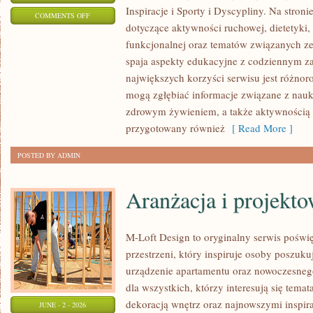
Inspiracje i Sporty i Dyscypliny. Na stron
ON
COMMENTS OFF
dotyczące aktywności ruchowej, dietetyki, 
REHABILITACJA
funkcjonalnej oraz tematów związanych ze 
I
spaja aspekty edukacyjne z codziennym z
FIZJOTERAPIA
największych korzyści serwisu jest różnor
mogą zgłębiać informacje związane z nauką 
zdrowym żywieniem, a także aktywnością r
przygotowany również
[ Read More ]
POSTED BY ADMIN
Aranżacja i projekt
M-Loft Design to oryginalny serwis poświ
przestrzeni, który inspiruje osoby poszu
urządzenie apartamentu oraz nowoczesneg
dla wszystkich, którzy interesują się tem
dekoracją wnętrz oraz najnowszymi inspir
JUNE - 2 - 2026