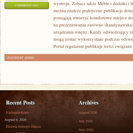
wystroju. Zobacz także Meble i dodatki i S
ON
COMMENTS OFF
można znaleźć praktyczne publikacje dotyc
ARANŻACJA
pomagają stworzyć komfortowe miejsce do 
I
na prezentowaniu zarówno skandynawskich
PROJEKTOWANIE
urządzania wnętrz. Każdy odwiedzający zna
WNĘTRZ
mogą zostać wykorzystane podczas odśwież
Portal regularnie publikuje treści związane
POSTED BY ADMIN
Recent Posts
Archives
Harlequin Retro
August 2026
August 6, 2026
July 2026
Historia Jednego Zdjęcia
June 2026