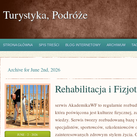
Turystyka, Podróże
STRONA GŁÓWNA
SPIS TREŚCI
BLOG INTERNETOWY
ARCHIWUM
TA
Archive for June 2nd, 2026
Rehabilitacja i Fizjo
serwis AkademikaWF to regularnie rozbu
która poświęcona jest kulturze fizycznej, z
wiedzy. Serwis tworzy rozbudowaną bazę 
specjalistów, sportowców, szkoleniowców 
zainteresowanych zdrowym stylem życia. Ci
JUNE - 2 - 2026