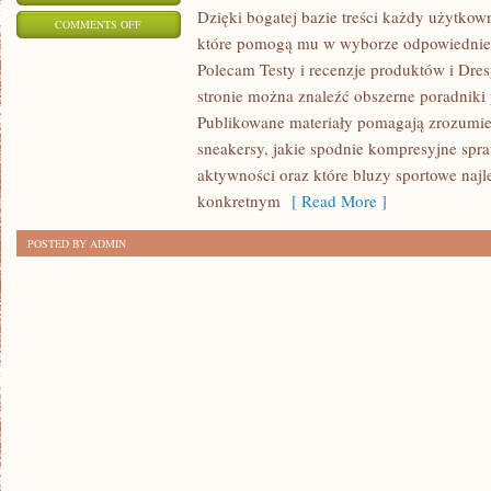
Dzięki bogatej bazie treści każdy użytkow
ON
COMMENTS OFF
które pomogą mu w wyborze odpowiednie
AKCESORIA
Polecam Testy i recenzje produktów i Dres
I
stronie można znaleźć obszerne poradniki 
DODATKI
Publikowane materiały pomagają zrozumieć
sneakersy, jakie spodnie kompresyjne spr
aktywności oraz które bluzy sportowe najl
konkretnym
[ Read More ]
POSTED BY ADMIN