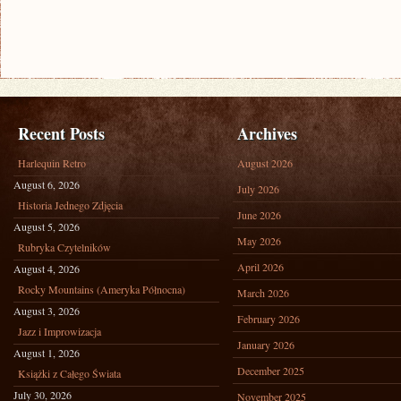
Recent Posts
Archives
Harlequin Retro
August 2026
August 6, 2026
July 2026
Historia Jednego Zdjęcia
June 2026
August 5, 2026
May 2026
Rubryka Czytelników
April 2026
August 4, 2026
Rocky Mountains (Ameryka Północna)
March 2026
August 3, 2026
February 2026
Jazz i Improwizacja
January 2026
August 1, 2026
December 2025
Książki z Całego Świata
July 30, 2026
November 2025