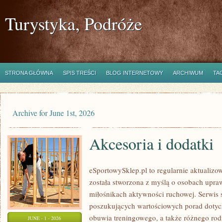
Turystyka, Podróże
STRONA GŁÓWNA
SPIS TREŚCI
BLOG INTERNETOWY
ARCHIWUM
TA
Archive for June 1st, 2026
Akcesoria i dodatki
eSportowySklep.pl to regularnie aktualizow
została stworzona z myślą o osobach upraw
miłośnikach aktywności ruchowej. Serwis 
poszukujących wartościowych porad dotyc
obuwia treningowego, a także różnego ro
JUNE - 1 - 2026