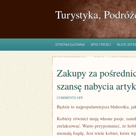
Turystyka, Podróż
STRONA GŁÓWNA
SPIS TREŚCI
BLOG INT
Zakupy za pośrednic
szansę nabycia arty
ON
COMMENTS OFF
ZAKUPY
Będzie to najpopularniejsza błahostka, ja
ZA
POŚREDNICTWEM
INTERNETU
Kobiety również mają własne pasje, zamiło
DAJĄ
NAM
zrelaksować. Warto przypomnieć, że hob
TEŻ
niemałą frajdę. Jest wiele kobiet, które wp
SZANSĘ