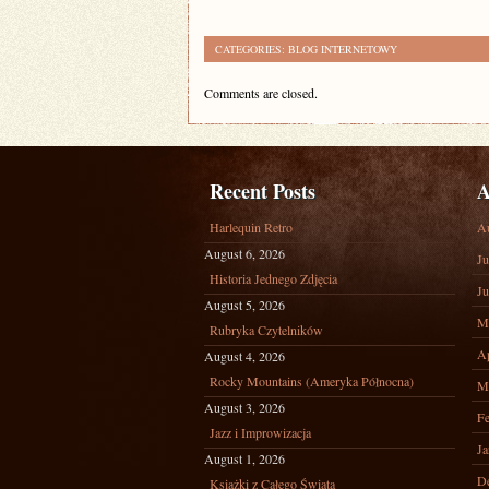
CATEGORIES:
BLOG INTERNETOWY
Comments are closed.
Recent Posts
A
Harlequin Retro
A
August 6, 2026
Ju
Historia Jednego Zdjęcia
Ju
August 5, 2026
M
Rubryka Czytelników
Ap
August 4, 2026
Rocky Mountains (Ameryka Północna)
M
August 3, 2026
Fe
Jazz i Improwizacja
Ja
August 1, 2026
D
Książki z Całego Świata