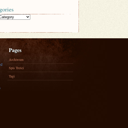
gories
Pages
Archiwum
ne
Spis Treści
Tagi
)