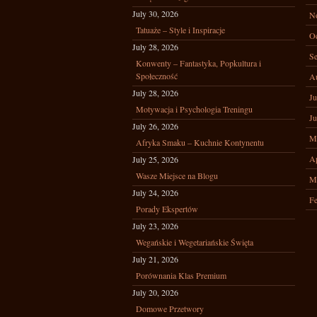
July 30, 2026
N
Tatuaże – Style i Inspiracje
Oc
July 28, 2026
Se
Konwenty – Fantastyka, Popkultura i
Społeczność
A
July 28, 2026
Ju
Motywacja i Psychologia Treningu
Ju
July 26, 2026
M
Afryka Smaku – Kuchnie Kontynentu
Ap
July 25, 2026
Wasze Miejsce na Blogu
M
July 24, 2026
Fe
Porady Ekspertów
July 23, 2026
Wegańskie i Wegetariańskie Święta
July 21, 2026
Porównania Klas Premium
July 20, 2026
Domowe Przetwory