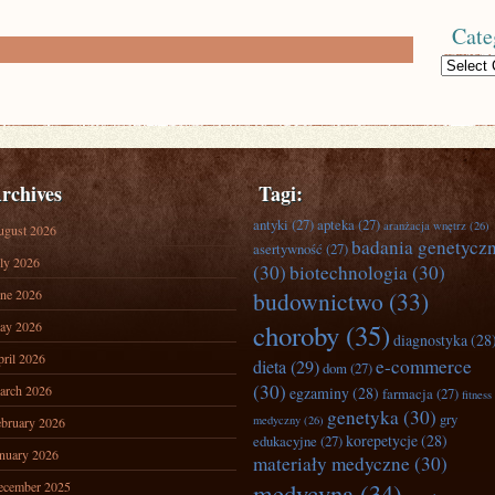
Cate
Categories
rchives
Tagi:
antyki
(27)
apteka
(27)
aranżacja wnętrz
(26)
ugust 2026
badania genetycz
asertywność
(27)
ly 2026
(30)
biotechnologia
(30)
ne 2026
budownictwo
(33)
ay 2026
choroby
(35)
diagnostyka
(28
ril 2026
e-commerce
dieta
(29)
dom
(27)
(30)
arch 2026
egzaminy
(28)
farmacja
(27)
fitness
genetyka
(30)
gry
medyczny
(26)
bruary 2026
korepetycje
(28)
edukacyjne
(27)
nuary 2026
materiały medyczne
(30)
medycyna
(34)
ecember 2025