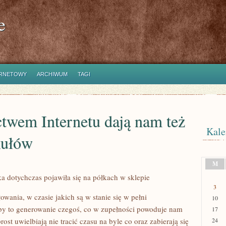
e
ERNETOWY
ARCHIWUM
TAGI
twem Internetu dają nam też
Kale
kułów
M
ka dotychczas pojawiła się na półkach w sklepie
3
wania, w czasie jakich są w stanie się w pełni
10
by to generowanie czegoś, co w zupełności powoduje nam
17
rost uwielbiają nie tracić czasu na byle co oraz zabierają się
24