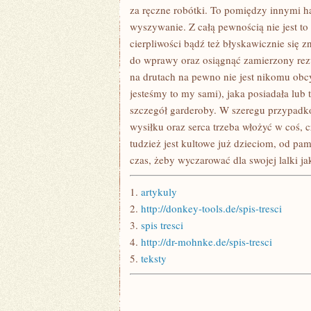
NABYCIA
za ręczne robótki. To pomiędzy innymi ha
ARTYKUŁÓW
wyszywanie. Z całą pewnością nie jest to r
cierpliwości bądź też błyskawicznie się z
do wprawy oraz osiągnąć zamierzony rezul
na drutach na pewno nie jest nikomu obc
jesteśmy to my sami), jaka posiadała lub 
szczegół garderoby. W szeregu przypadkó
wysiłku oraz serca trzeba włożyć w coś,
tudzież jest kultowe już dzieciom, od pa
czas, żeby wyczarować dla swojej lalki ja
1.
artykuly
2.
http://donkey-tools.de/spis-tresci
3.
spis tresci
4.
http://dr-mohnke.de/spis-tresci
5.
teksty