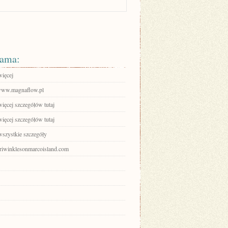
ama:
więcej
/www.magnaflow.pl
ięcej szczegółów tutaj
ięcej szczegółów tutaj
wszystkie szczegóły
periwinklesonmarcoisland.com