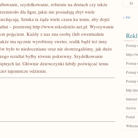
31
ftowanie, szydełkowanie, robienie na drutach czy także
zemiosło dla figur, jakie nie posiadają zbyt wiele
« Jul
niechęcają. Sztuka ta żąda wiele czasu ku temu, aby dojść
tat – przetestuj http://www.rekodzielo.net.pl. Wyszywanie
ym pojęciem. Każdy z nas zna osobę (lub ewentualnie
Rekl
także ma ręcznie wyrobiony sweter, szalik bądź też inny
Poznaj 
w było to niedoceniane oraz nie dostrzegaliśmy, jak dużo
https:/
 czego rezultat byłby równie pokrewny. Szydełkowanie
miętnych lat. Głównie dziewczynki lubiły poświęcać temu
Poznaj w
kieś tajemnicze odzienie.
Poznaj w
Poznaj 
http://
Internet
Serwis
Portal
Witryna