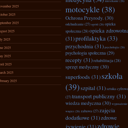
mieszkanie
(26)
ovember 2025
motocykle
(38)
tober 2025
Ochrona Przyrody.
(30)
ptember 2025
opieka
odchudzanie
(27)
ogród
(26)
opieka zdrowotn
społeczna
(28)
ugust 2025
profilaktyka
(33)
(31)
ly 2025
przychodnia
(31)
ne 2025
psychologia
(26)
psychologia społeczna
(29)
ay 2025
recepty
(31)
rehabilitacja
(28)
ril 2025
sprzęt medyczny
(30)
arch 2025
szkoła
superfoods
(31)
bruary 2025
(39)
szpital
(31)
sztuka cyfrow
transport publiczny
(31)
(27)
wiedza medyczna
(30)
wyposażenie
zajęcia
zabawa
(27)
wnętrz
(26)
dodatkowe
(31)
zdrowe
zdrowie
żywienie
(31)