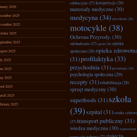
korepetycje
(28)
edukacyjne
(27)
nuary 2026
materiały medyczne
(30)
medycyna
(34)
ecember 2025
mieszkanie
(26)
ovember 2025
motocykle
(38)
tober 2025
Ochrona Przyrody.
(30)
ptember 2025
opieka
odchudzanie
(27)
ogród
(26)
opieka zdrowotn
społeczna
(28)
ugust 2025
profilaktyka
(33)
(31)
ly 2025
przychodnia
(31)
ne 2025
psychologia
(26)
psychologia społeczna
(29)
ay 2025
recepty
(31)
rehabilitacja
(28)
ril 2025
sprzęt medyczny
(30)
arch 2025
szkoła
superfoods
(31)
bruary 2025
(39)
szpital
(31)
sztuka cyfrow
transport publiczny
(31)
(27)
wiedza medyczna
(30)
wyposażenie
zajęcia
zabawa
(27)
wnętrz
(26)