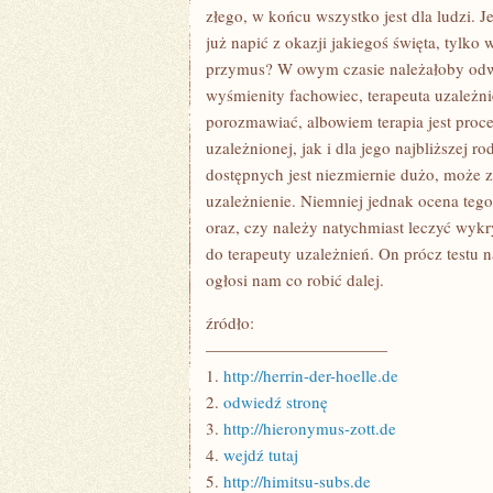
złego, w końcu wszystko jest dla ludzi.
już napić z okazji jakiegoś święta, tylk
przymus? W owym czasie należałoby odwi
wyśmienity fachowiec, terapeuta uzależ
porozmawiać, albowiem terapia jest proc
uzależnionej, jak i dla jego najbliższej rod
dostępnych jest niezmiernie dużo, może 
uzależnienie. Niemniej jednak ocena tego
oraz, czy należy natychmiast leczyć wykr
do terapeuty uzależnień. On prócz testu
ogłosi nam co robić dalej.
źródło:
———————————
1.
http://herrin-der-hoelle.de
2.
odwiedź stronę
3.
http://hieronymus-zott.de
4.
wejdź tutaj
5.
http://himitsu-subs.de