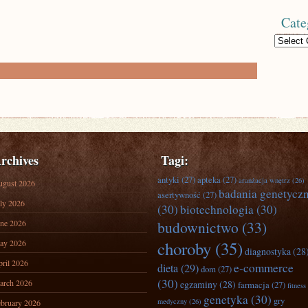
Cate
Categories
rchives
Tagi:
antyki
(27)
apteka
(27)
aranżacja wnętrz
(26)
ugust 2026
badania genetycz
asertywność
(27)
ly 2026
(30)
biotechnologia
(30)
ne 2026
budownictwo
(33)
ay 2026
choroby
(35)
diagnostyka
(28
ril 2026
e-commerce
dieta
(29)
dom
(27)
(30)
arch 2026
egzaminy
(28)
farmacja
(27)
fitness
genetyka
(30)
gry
medyczny
(26)
bruary 2026