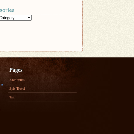
gories
Pages
Archiwum
ne
Spis Treści
Tagi
)