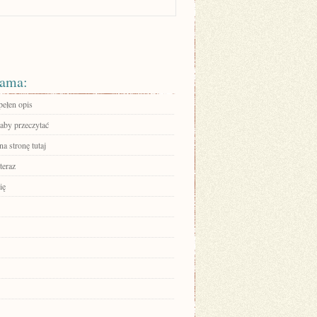
ama:
pełen opis
 aby przeczytać
na stronę tutaj
teraz
ię