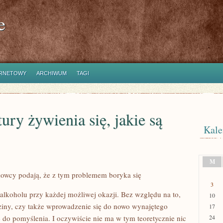
e
ERNETOWY
ARCHIWUM
TAGI
ry żywienia się, jakie są
Kale
M
kowcy podają, że z tym problemem boryka się
3
alkoholu przy każdej możliwej okazji. Bez względu na to,
10
odziny, czy także wprowadzenie się do nowo wynajętego
17
e do pomyślenia. I oczywiście nie ma w tym teoretycznie nic
24