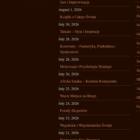
Jazz i Improwizacja
Ja
August 1, 2026
D
Książki z Całego Świata
July 30, 2026
N
Tatuaże – Style i Inspiracje
Oc
July 28, 2026
Se
Konwenty – Fantastyka, Popkultura i
Społeczność
A
July 28, 2026
Ju
Motywacja i Psychologia Treningu
Ju
July 26, 2026
M
Afryka Smaku – Kuchnie Kontynentu
Ap
July 25, 2026
Wasze Miejsce na Blogu
M
July 24, 2026
Fe
Porady Ekspertów
July 23, 2026
Wegańskie i Wegetariańskie Święta
July 21, 2026
Porównania Klas Premium