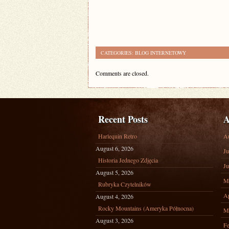
CATEGORIES:
BLOG INTERNETOWY
Comments are closed.
Recent Posts
A
Harlequin Retro
A
August 6, 2026
Ju
Historia Jednego Zdjęcia
Ju
August 5, 2026
M
Rubryka Czytelników
Ap
August 4, 2026
Rocky Mountains (Ameryka Północna)
M
August 3, 2026
Fe