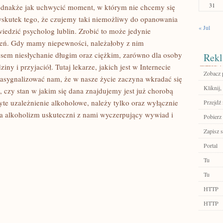
31
 Jednakże jak uchwycić moment, w którym nie chcemy się
o wskutek tego, że czujemy taki niemożliwy do opanowania
« Jul
edzić psycholog lublin. Zrobić to może jedynie
nień. Gdy mamy niepewności, należałoby z nim
esem niesłychanie długim oraz ciężkim, zarówno dla osoby
Rekl
ziny i przyjaciół. Tutaj lekarze, jakich jest w Internecie
Zobacz 
zasygnalizować nam, że w nasze życie zaczyna wkradać się
Kliknij,
, czy stan w jakim się dana znajdujemy jest już chorobą
yte uzależnienie alkoholowe, należy tylko oraz wyłącznie
Przejdź 
 na alkoholizm uskuteczni z nami wyczerpujący wywiad i
Pobierz 
Zapisz s
Portal
Tu
Tu
HTTP
HTTP