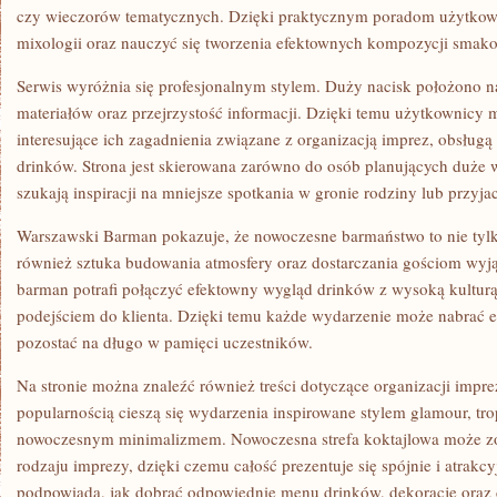
czy wieczorów tematycznych. Dzięki praktycznym poradom użytko
mixologii oraz nauczyć się tworzenia efektownych kompozycji smak
Serwis wyróżnia się profesjonalnym stylem. Duży nacisk położono 
materiałów oraz przejrzystość informacji. Dzięki temu użytkownicy
interesujące ich zagadnienia związane z organizacją imprez, obsłu
drinków. Strona jest skierowana zarówno do osób planujących duże wy
szukają inspiracji na mniejsze spotkania w gronie rodziny lub przyjac
Warszawski Barman pokazuje, że nowoczesne barmaństwo to nie tylk
również sztuka budowania atmosfery oraz dostarczania gościom wyj
barman potrafi połączyć efektowny wygląd drinków z wysoką kultur
podejściem do klienta. Dzięki temu każde wydarzenie może nabrać 
pozostać na długo w pamięci uczestników.
Na stronie można znaleźć również treści dotyczące organizacji impr
popularnością cieszą się wydarzenia inspirowane stylem glamour, tr
nowoczesnym minimalizmem. Nowoczesna strefa koktajlowa może z
rodzaju imprezy, dzięki czemu całość prezentuje się spójnie i atrakcy
podpowiada, jak dobrać odpowiednie menu drinków, dekoracje oraz 