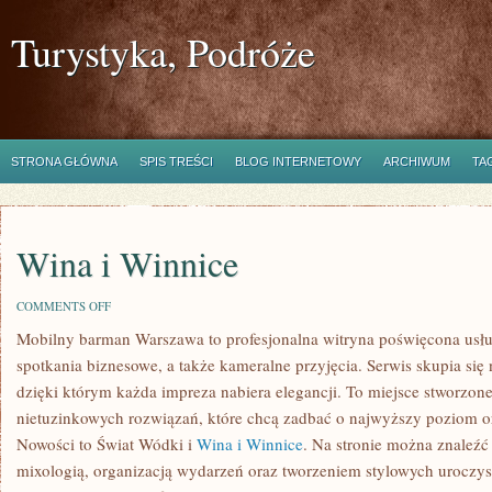
Turystyka, Podróże
STRONA GŁÓWNA
SPIS TREŚCI
BLOG INTERNETOWY
ARCHIWUM
TA
Wina i Winnice
ON
COMMENTS OFF
WINA
Mobilny barman Warszawa to profesjonalna witryna poświęcona us
I
WINNICE
spotkania biznesowe, a także kameralne przyjęcia. Serwis skupia się 
dzięki którym każda impreza nabiera elegancji. To miejsce stworzon
nietuzinkowych rozwiązań, które chcą zadbać o najwyższy poziom 
Nowości to Świat Wódki i
Wina i Winnice
. Na stronie można znaleźć
mixologią, organizacją wydarzeń oraz tworzeniem stylowych uroczy