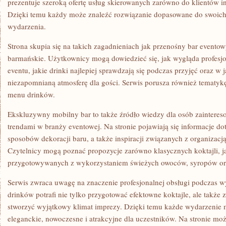
prezentuje szeroką ofertę usług skierowanych zarówno do klientów in
Dzięki temu każdy może znaleźć rozwiązanie dopasowane do swoich 
wydarzenia.
Strona skupia się na takich zagadnieniach jak przenośny bar eventow
barmańskie. Użytkownicy mogą dowiedzieć się, jak wygląda profesj
eventu, jakie drinki najlepiej sprawdzają się podczas przyjęć oraz w 
niezapomnianą atmosferę dla gości. Serwis porusza również temat
menu drinków.
Ekskluzywny mobilny bar to także źródło wiedzy dla osób zainter
trendami w branży eventowej. Na stronie pojawiają się informacje do
sposobów dekoracji baru, a także inspiracji związanych z organizacj
Czytelnicy mogą poznać propozycje zarówno klasycznych koktajli, 
przygotowywanych z wykorzystaniem świeżych owoców, syropów or
Serwis zwraca uwagę na znaczenie profesjonalnej obsługi podczas w
drinków potrafi nie tylko przygotować efektowne koktajle, ale także 
stworzyć wyjątkowy klimat imprezy. Dzięki temu każde wydarzenie m
eleganckie, nowoczesne i atrakcyjne dla uczestników. Na stronie mo