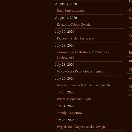
Ja
August 3, 2026
D
Jazz i Improwizacja
August 1, 2026
N
Książki z Całego Świata
Oc
July 30, 2026
Se
Tatuaże – Style i Inspiracje
A
July 28, 2026
Konwenty – Fantastyka, Popkultura i
Ju
Społeczność
Ju
July 28, 2026
M
Motywacja i Psychologia Treningu
Ap
July 26, 2026
Afryka Smaku – Kuchnie Kontynentu
M
July 25, 2026
Fe
Wasze Miejsce na Blogu
July 24, 2026
Porady Ekspertów
July 23, 2026
Wegańskie i Wegetariańskie Święta