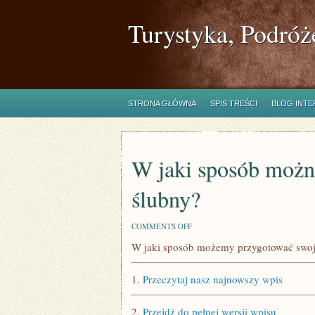
Turystyka, Podróż
STRONA GŁÓWNA
SPIS TREŚCI
BLOG INT
W jaki sposób można
ślubny?
ON
COMMENTS OFF
W
W jaki sposób możemy przygotować swoj
JAKI
SPOSÓB
MOŻNA
1.
Przeczytaj nasz najnowszy wpis
WYBRAĆ
UMIEJĘTNIE
GARNITUR
2.
Przejdź do pełnej wersji wpisu
ŚLUBNY?