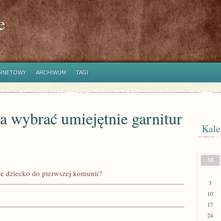
e
ERNETOWY
ARCHIWUM
TAGI
 wybrać umiejętnie garnitur
Kale
M
e dziecko do pierwszej komunii?
3
10
17
24