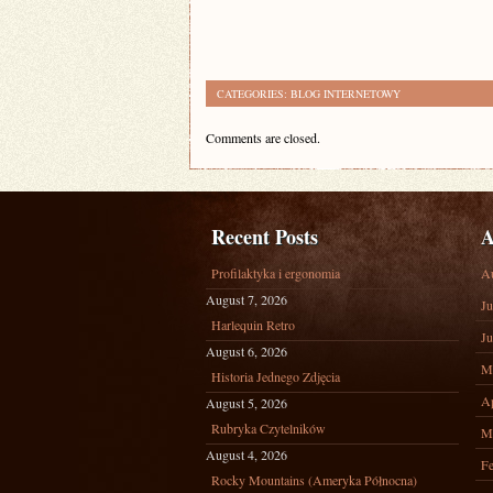
CATEGORIES:
BLOG INTERNETOWY
Comments are closed.
Recent Posts
A
Profilaktyka i ergonomia
A
August 7, 2026
Ju
Harlequin Retro
Ju
August 6, 2026
M
Historia Jednego Zdjęcia
Ap
August 5, 2026
Rubryka Czytelników
M
August 4, 2026
Fe
Rocky Mountains (Ameryka Północna)