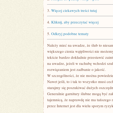
3.
Więcej ciekawych treści tutaj
4.
Kliknij, aby przeczytać więcej
5.
Odkryj podobne tematy
Należy mieć na uwadze, że ślub to niesam
większego cienia wątpliwości nie może
tekście bardzo dokładnie przestawić zai
na uwadze, jeżeli w rachubę wchodzi szu
rozwiązaniem jest zadbanie o jakość.
W szczególności, że nie można powiedzie
Nawet jeśli, to i tak to wszystko musi c
starajmy się poszukiwać dużych oszczęd
Generalnie garnitury ślubne mogą być zak
tajemnicą, że naprawdę nie ma tańszego m
przez Internet jest dla wielu sporym ryzyk