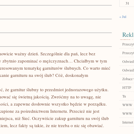
31
« Jul
Rekl
Przeczyt
Przeczyt
owicie ważny dzień. Szczególnie dla pań, lecz bez
my zbytnio zapominać o mężczyznach… Chciałbym w tym
Odwiedź
nteresowanym tematykę garniturów ślubnych. Co warto mieć
Odwiedź
kanie garnituru na swój ślub? Cóż, doskonałym
Zobacz w
HTTP
ć, że garnitur ślubny to przedmiot jednorazowego użytku.
echować się świetną jakością. Zwróćmy na to uwagę, nie
Tu
ności, a zapewne dosłownie wszystko będzie w porządku.
WWW
upione za pośrednictwem Internetu. Przecież nie jest
WWW
iejsca, niż Sieć. Oczywiście zakup garnituru na swój ślub
Internet
iem, lecz fakty są takie, że nie trzeba o nic się obawiać.