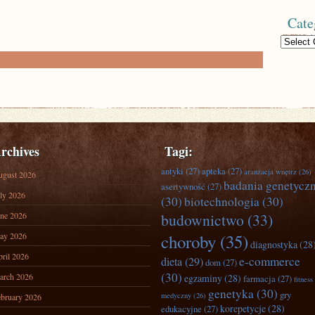
Cate
Categories
rchives
Tagi:
antyki
(27)
apteka
(27)
aranżacja wnętrz
(26)
ugust 2026
badania genetycz
asertywność
(27)
ly 2026
(30)
biotechnologia
(30)
ne 2026
budownictwo
(33)
ay 2026
choroby
(35)
diagnostyka
(28
ril 2026
e-commerce
dieta
(29)
dom
(27)
(30)
arch 2026
egzaminy
(28)
farmacja
(27)
fitness
genetyka
(30)
gry
medyczny
(26)
bruary 2026
korepetycje
(28)
edukacyjne
(27)