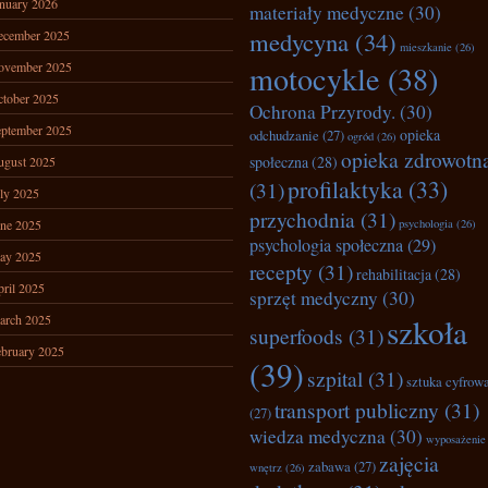
nuary 2026
materiały medyczne
(30)
medycyna
(34)
ecember 2025
mieszkanie
(26)
ovember 2025
motocykle
(38)
tober 2025
Ochrona Przyrody.
(30)
ptember 2025
opieka
odchudzanie
(27)
ogród
(26)
opieka zdrowotn
społeczna
(28)
ugust 2025
profilaktyka
(33)
(31)
ly 2025
przychodnia
(31)
ne 2025
psychologia
(26)
psychologia społeczna
(29)
ay 2025
recepty
(31)
rehabilitacja
(28)
ril 2025
sprzęt medyczny
(30)
arch 2025
szkoła
superfoods
(31)
bruary 2025
(39)
szpital
(31)
sztuka cyfrow
transport publiczny
(31)
(27)
wiedza medyczna
(30)
wyposażenie
zajęcia
zabawa
(27)
wnętrz
(26)