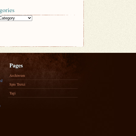
gories
Pages
Archiwum
ne
Spis Treści
Tagi
)