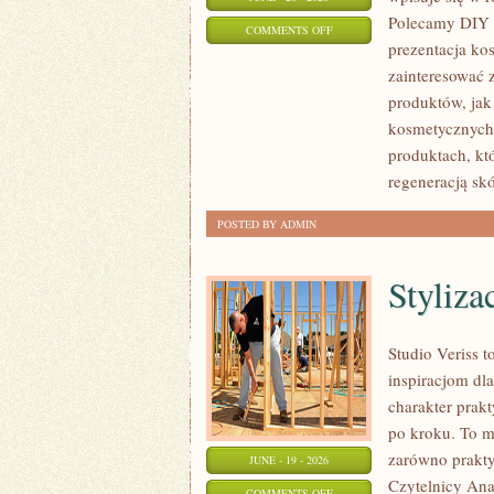
Polecamy DIY 
ON
COMMENTS OFF
prezentacja ko
EKO-
zainteresować
MAKIJAŻ
produktów, jak
kosmetycznych.
produktach, kt
regeneracją skó
POSTED BY ADMIN
Styliza
Studio Veriss 
inspiracjom dla
charakter prak
po kroku. To m
zarówno praktyc
JUNE - 19 - 2026
Czytelnicy Anal
ON
COMMENTS OFF