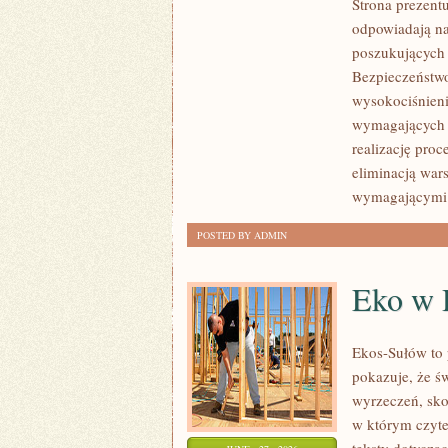
Strona prezentu
ZRÓWNOWAŻONY
odpowiadają na
ROZWÓJ
poszukujących
Bezpieczeństwo
wysokociśnieni
wymagających 
realizację pro
eliminacją war
wymagającymi
POSTED BY ADMIN
Eko w
Ekos-Sułów to 
pokazuje, że ś
wyrzeczeń, sko
w którym czyte