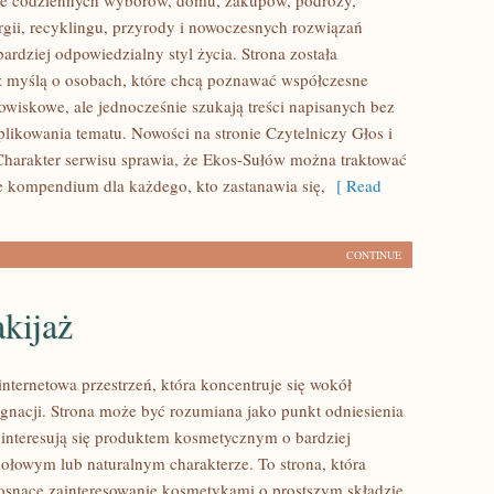
ące codziennych wyborów, domu, zakupów, podróży,
rgii, recyklingu, przyrody i nowoczesnych rozwiązań
ardziej odpowiedzialny styl życia. Strona została
 myślą o osobach, które chcą poznawać współczesne
wiskowe, ale jednocześnie szukają treści napisanych bez
ikowania tematu. Nowości na stronie Czytelniczy Głos i
harakter serwisu sprawia, że Ekos-Sułów można traktować
ce kompendium dla każdego, kto zastanawia się,
[ Read
CONTINUE
kijaż
internetowa przestrzeń, która koncentruje się wokół
lęgnacji. Strona może być rozumiana jako punkt odniesienia
e interesują się produktem kosmetycznym o bardziej
iołowym lub naturalnym charakterze. To strona, która
rosnące zainteresowanie kosmetykami o prostszym składzie.