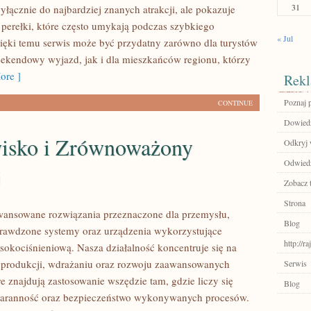
31
yłącznie do najbardziej znanych atrakcji, ale pokazuje
 perełki, które często umykają podczas szybkiego
« Jul
ięki temu serwis może być przydatny zarówno dla turystów
ekendowy wyjazd, jak i dla mieszkańców regionu, którzy
ore ]
Rekl
Poznaj 
CONTINUE
Dowiedz
isko i Zrównoważony
Odkryj 
Odwiedź
j
Zobacz 
Strona
ansowane rozwiązania przeznaczone dla przemysłu,
Blog
prawdzone systemy oraz urządzenia wykorzystujące
http://r
sokociśnieniową. Nasza działalność koncentruje się na
 produkcji, wdrażaniu oraz rozwoju zaawansowanych
Serwis
e znajdują zastosowanie wszędzie tam, gdzie liczy się
Blog
staranność oraz bezpieczeństwo wykonywanych procesów.