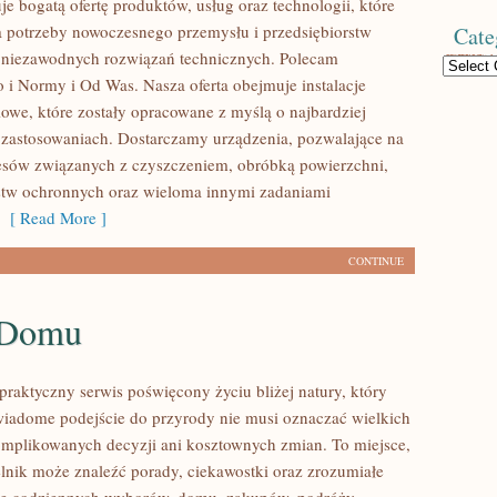
je bogatą ofertę produktów, usług oraz technologii, które
 potrzeby nowoczesnego przemysłu i przedsiębiorstw
Cate
 niezawodnych rozwiązań technicznych. Polecam
Categories
 i Normy i Od Was. Nasza oferta obejmuje instalacje
owe, które zostały opracowane z myślą o najbardziej
zastosowaniach. Dostarczamy urządzenia, pozwalające na
cesów związanych z czyszczeniem, obróbką powierzchni,
stw ochronnych oraz wieloma innymi zadaniami
[ Read More ]
CONTINUE
 Domu
praktyczny serwis poświęcony życiu bliżej natury, który
wiadome podejście do przyrody nie musi oznaczać wielkich
mplikowanych decyzji ani kosztownych zmian. To miejsce,
lnik może znaleźć porady, ciekawostki oraz zrozumiałe