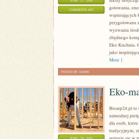
teksty dotycz
JUNE - 27 - 2026
gotowania, ene
ON
COMMENTS OFF
wspierających b
EKO
przygotowana z
W
wyzwania środo
DOMU
zbędnego kompl
Eko Kuchnia. C
jako inspirują
More ]
POSTED BY ADMIN
Eko-ma
Bioarp24.pl to 
naturalnej pie
dla osób, któr
tradycyjnym, z
wpisuje się w 
JUNE - 20 - 2026