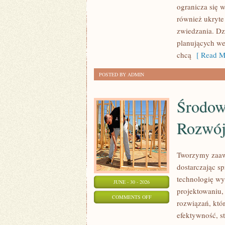
ogranicza się w
również ukryte
zwiedzania. Dz
planujących we
chcą
[ Read M
POSTED BY ADMIN
Środow
Rozwó
Tworzymy zaaw
dostarczając s
technologię wy
JUNE - 30 - 2026
projektowaniu,
ON
COMMENTS OFF
rozwiązań, któr
ŚRODOWISKO
efektywność, 
I