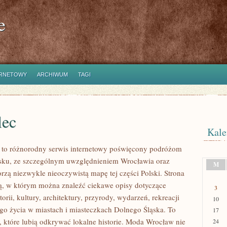
e
ERNETOWY
ARCHIWUM
TAGI
lec
Kale
to różnorodny serwis internetowy poświęcony podróżom
sku, ze szczególnym uwzględnieniem Wrocławia oraz
M
orzą niezwykle nieoczywistą mapę tej części Polski. Strona
nią, w którym można znaleźć ciekawe opisy dotyczące
3
torii, kultury, architektury, przyrody, wydarzeń, rekreacji
10
go życia w miastach i miasteczkach Dolnego Śląska. To
17
b, które lubią odkrywać lokalne historie. Moda Wrocław nie
24