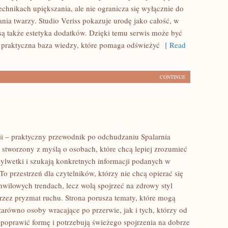
echnikach upiększania, ale nie ogranicza się wyłącznie do
ia twarzy. Studio Veriss pokazuje urodę jako całość, w
ą także estetyka dodatków. Dzięki temu serwis może być
 praktyczna baza wiedzy, które pomaga odświeżyć
[ Read
CONTINUE
rii – praktyczny przewodnik po odchudzaniu Spalarnia
al stworzony z myślą o osobach, które chcą lepiej zrozumieć
sylwetki i szukają konkretnych informacji podanych w
To przestrzeń dla czytelników, którzy nie chcą opierać się
hwilowych trendach, lecz wolą spojrzeć na zdrowy styl
przez pryzmat ruchu. Strona porusza tematy, które mogą
zarówno osoby wracające po przerwie, jak i tych, którzy od
poprawić formę i potrzebują świeżego spojrzenia na dobrze