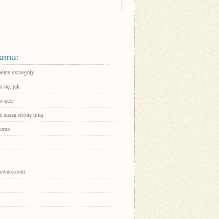
ama:
pełne szczegóły
 się, jak
więcej
 naszą stronę tutaj
teraz
ajeware.com