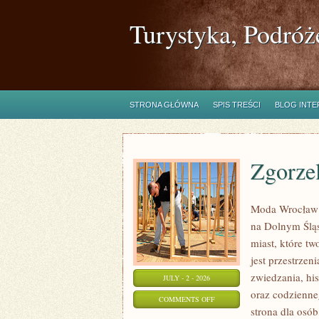
Turystyka, Podróż
STRONA GŁÓWNA
SPIS TREŚCI
BLOG INT
Zgorze
Moda Wrocław 
na Dolnym Ślą
miast, które tw
jest przestrze
zwiedzania, his
JULY - 2 - 2026
oraz codzienne
ON
COMMENTS OFF
strona dla osó
ZGORZELEC