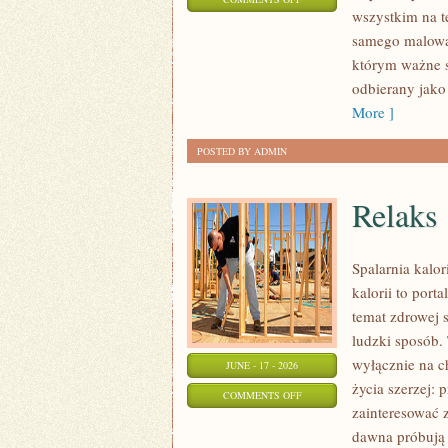
wszystkim na t
STYLIZACJE
samego malowan
NA
którym ważne s
KAŻDĄ
odbierany jako
OKAZJĘ
More ]
POSTED BY ADMIN
Relaks
Spalarnia kalo
kalorii to port
temat zdrowej 
ludzki sposób. 
wyłącznie na c
JUNE - 17 - 2026
życia szerzej: 
ON
COMMENTS OFF
zainteresować 
RELAKS
dawna próbują 