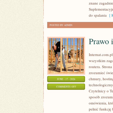
znane zagadnie
Suplementacyjny
do spalania
[ R
POSTED BY ADMIN
Prawo i
Internat.com.p
wszystkim zaga
routera. Stron
zrozumieć świe
chmury, hosti
JUNE - 17 - 2026
technologiczny
ON
COMMENTS OFF
Czytelnicy o T
PRAWO
sposób zrozumia
I
omówienia, któ
REGULACJE
pełnić funkcję
W