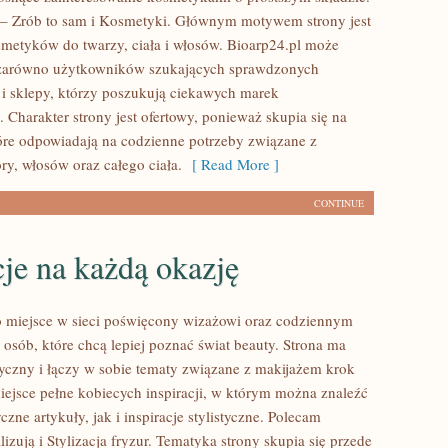
– Zrób to sam i Kosmetyki. Głównym motywem strony jest
smetyków do twarzy, ciała i włosów. Bioarp24.pl może
 zarówno użytkowników szukających sprawdzonych
 i sklepy, którzy poszukują ciekawych marek
 Charakter strony jest ofertowy, ponieważ skupia się na
óre odpowiadają na codzienne potrzeby związane z
ry, włosów oraz całego ciała.
[ Read More ]
CONTINUE
cje na każdą okazję
to miejsce w sieci poświęcony wizażowi oraz codziennym
 osób, które chcą lepiej poznać świat beauty. Strona ma
tyczny i łączy w sobie tematy związane z makijażem krok
iejsce pełne kobiecych inspiracji, w którym można znaleźć
zne artykuły, jak i inspiracje stylistyczne. Polecam
izują i Stylizacja fryzur. Tematyka strony skupia się przede