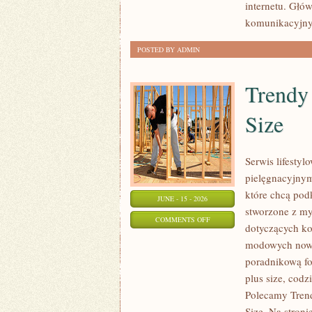
internetu. Głó
INTERNECIE
komunikacyjnyc
POSTED BY ADMIN
Trendy
Size
Serwis lifesty
pielęgnacyjnym
które chcą podk
JUNE - 15 - 2026
stworzone z my
ON
COMMENTS OFF
dotyczących k
TRENDY
modowych nowi
I
poradnikową fo
NOWOŚCI
plus size, cod
W
Polecamy Trend
MODZIE
Size. Na stroni