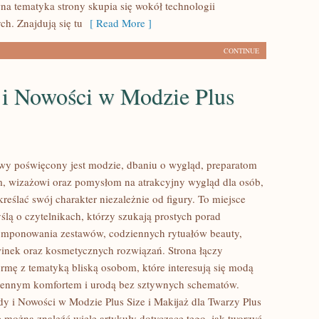
wna tematyka strony skupia się wokół technologii
h. Znajdują się tu
[ Read More ]
CONTINUE
 i Nowości w Modzie Plus
lowy poświęcony jest modzie, dbaniu o wygląd, preparatom
, wizażowi oraz pomysłom na atrakcyjny wygląd dla osób,
reślać swój charakter niezależnie od figury. To miejsce
ślą o czytelnikach, którzy szukają prostych porad
omponowania zestawów, codziennych rytuałów beauty,
nek oraz kosmetycznych rozwiązań. Strona łączy
rmę z tematyką bliską osobom, które interesują się modą
ziennym komfortem i urodą bez sztywnych schematów.
y i Nowości w Modzie Plus Size i Makijaż dla Twarzy Plus
e można znaleźć wiele artykuły dotyczące tego, jak tworzyć