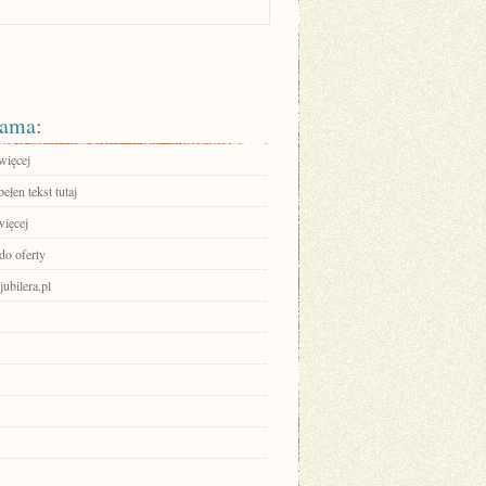
ama:
więcej
ełen tekst tutaj
więcej
do oferty
jubilera.pl