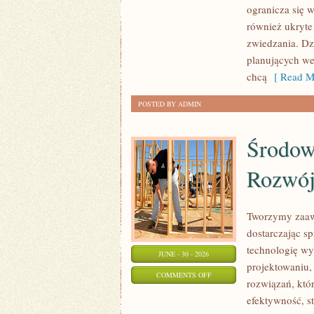
ogranicza się w
również ukryte
zwiedzania. Dz
planujących we
chcą
[ Read M
POSTED BY ADMIN
Środow
Rozwó
Tworzymy zaaw
dostarczając s
technologię wy
JUNE - 30 - 2026
projektowaniu,
ON
COMMENTS OFF
rozwiązań, któr
ŚRODOWISKO
efektywność, 
I