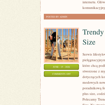
internetu. Głó
INTERNECIE
komunikacyjnyc
POSTED BY ADMIN
Trendy
Size
Serwis lifesty
pielęgnacyjnym
które chcą podk
JUNE - 15 - 2026
stworzone z my
ON
COMMENTS OFF
dotyczących k
TRENDY
modowych nowi
I
poradnikową fo
NOWOŚCI
plus size, cod
W
Polecamy Trend
MODZIE
Size. Na stroni