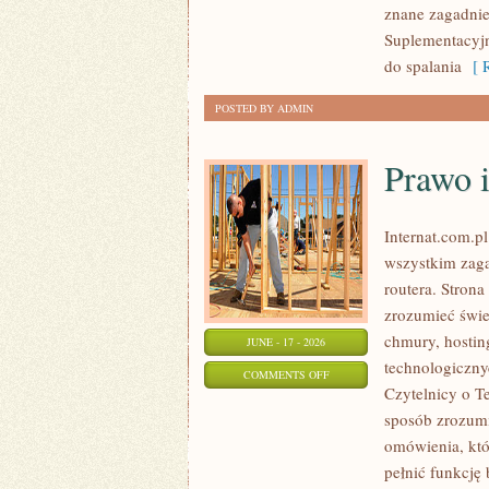
znane zagadnie
Suplementacyjny
do spalania
[ R
POSTED BY ADMIN
Prawo i
Internat.com.p
wszystkim zaga
routera. Stron
zrozumieć świe
chmury, hosti
JUNE - 17 - 2026
technologiczny
ON
COMMENTS OFF
Czytelnicy o T
PRAWO
sposób zrozumia
I
omówienia, któ
REGULACJE
pełnić funkcję
W