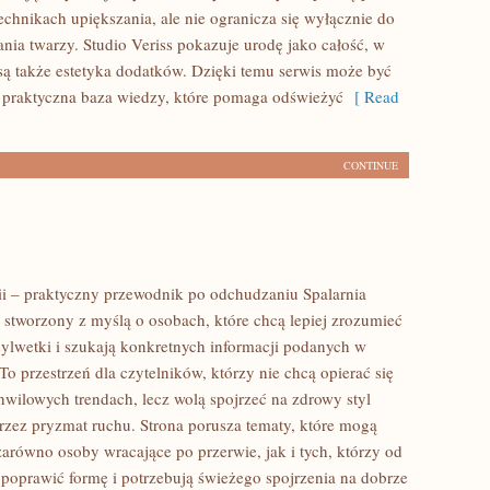
echnikach upiększania, ale nie ogranicza się wyłącznie do
ia twarzy. Studio Veriss pokazuje urodę jako całość, w
ą także estetyka dodatków. Dzięki temu serwis może być
 praktyczna baza wiedzy, które pomaga odświeżyć
[ Read
CONTINUE
rii – praktyczny przewodnik po odchudzaniu Spalarnia
al stworzony z myślą o osobach, które chcą lepiej zrozumieć
sylwetki i szukają konkretnych informacji podanych w
To przestrzeń dla czytelników, którzy nie chcą opierać się
hwilowych trendach, lecz wolą spojrzeć na zdrowy styl
przez pryzmat ruchu. Strona porusza tematy, które mogą
zarówno osoby wracające po przerwie, jak i tych, którzy od
poprawić formę i potrzebują świeżego spojrzenia na dobrze