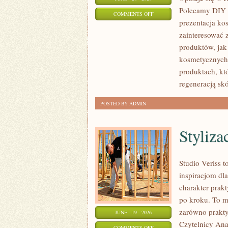
Polecamy DIY 
ON
COMMENTS OFF
prezentacja ko
EKO-
zainteresować
MAKIJAŻ
produktów, jak
kosmetycznych.
produktach, kt
regeneracją skó
POSTED BY ADMIN
Styliza
Studio Veriss 
inspiracjom dla
charakter prak
po kroku. To m
zarówno praktyc
JUNE - 19 - 2026
Czytelnicy Anal
ON
COMMENTS OFF