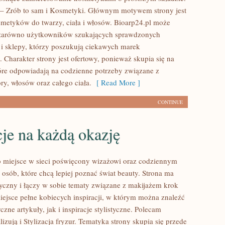
– Zrób to sam i Kosmetyki. Głównym motywem strony jest
smetyków do twarzy, ciała i włosów. Bioarp24.pl może
 zarówno użytkowników szukających sprawdzonych
 i sklepy, którzy poszukują ciekawych marek
 Charakter strony jest ofertowy, ponieważ skupia się na
óre odpowiadają na codzienne potrzeby związane z
ry, włosów oraz całego ciała.
[ Read More ]
CONTINUE
cje na każdą okazję
to miejsce w sieci poświęcony wizażowi oraz codziennym
 osób, które chcą lepiej poznać świat beauty. Strona ma
tyczny i łączy w sobie tematy związane z makijażem krok
iejsce pełne kobiecych inspiracji, w którym można znaleźć
zne artykuły, jak i inspiracje stylistyczne. Polecam
izują i Stylizacja fryzur. Tematyka strony skupia się przede