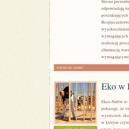
Strona prezentu
ZRÓWNOWAŻONY
odpowiadają na
ROZWÓJ
poszukujących
Bezpieczeństwo
wysokociśnieni
wymagających 
realizację pro
eliminacją war
wymagającymi
POSTED BY ADMIN
Eko w
Ekos-Sułów to 
pokazuje, że ś
wyrzeczeń, sko
w którym czyte