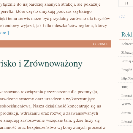
31
yłącznie do najbardziej znanych atrakcji, ale pokazuje
 perełki, które często umykają podczas szybkiego
« Jul
ięki temu serwis może być przydatny zarówno dla turystów
ekendowy wyjazd, jak i dla mieszkańców regionu, którzy
ore ]
Rekl
Zobacz 
CONTINUE
Zobacz p
isko i Zrównoważony
Poznaj 
Przejdź 
j
http://do
Tutaj
ansowane rozwiązania przeznaczone dla przemysłu,
Internet
prawdzone systemy oraz urządzenia wykorzystujące
WWW
sokociśnieniową. Nasza działalność koncentruje się na
 produkcji, wdrażaniu oraz rozwoju zaawansowanych
Strona
e znajdują zastosowanie wszędzie tam, gdzie liczy się
Internet
staranność oraz bezpieczeństwo wykonywanych procesów.