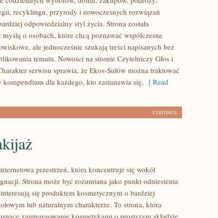
ące codziennych wyborów, domu, zakupów, podróży,
rgii, recyklingu, przyrody i nowoczesnych rozwiązań
ardziej odpowiedzialny styl życia. Strona została
 myślą o osobach, które chcą poznawać współczesne
wiskowe, ale jednocześnie szukają treści napisanych bez
ikowania tematu. Nowości na stronie Czytelniczy Głos i
harakter serwisu sprawia, że Ekos-Sułów można traktować
ce kompendium dla każdego, kto zastanawia się,
[ Read
CONTINUE
kijaż
internetowa przestrzeń, która koncentruje się wokół
lęgnacji. Strona może być rozumiana jako punkt odniesienia
e interesują się produktem kosmetycznym o bardziej
iołowym lub naturalnym charakterze. To strona, która
rosnące zainteresowanie kosmetykami o prostszym składzie.