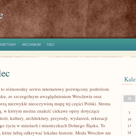
e
ERNETOWY
ARCHIWUM
TAGI
lec
Kale
to różnorodny serwis internetowy poświęcony podróżom
sku, ze szczególnym uwzględnieniem Wrocławia oraz
M
orzą niezwykle nieoczywistą mapę tej części Polski. Strona
nią, w którym można znaleźć ciekawe opisy dotyczące
3
torii, kultury, architektury, przyrody, wydarzeń, rekreacji
10
go życia w miastach i miasteczkach Dolnego Śląska. To
17
b, które lubią odkrywać lokalne historie. Moda Wrocław nie
24