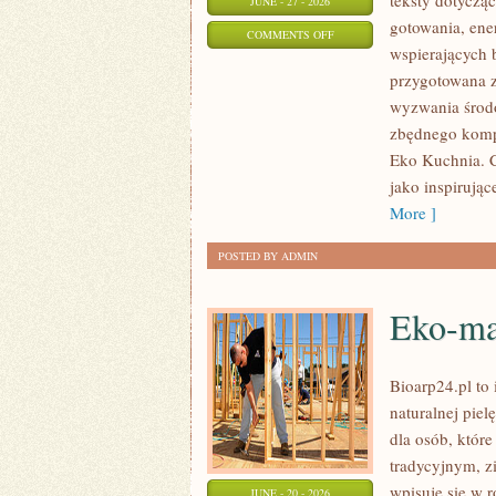
teksty dotycz
JUNE - 27 - 2026
gotowania, ene
ON
COMMENTS OFF
wspierających b
EKO
przygotowana z
W
wyzwania środo
DOMU
zbędnego kompl
Eko Kuchnia. C
jako inspirują
More ]
POSTED BY ADMIN
Eko-ma
Bioarp24.pl to 
naturalnej pie
dla osób, któr
tradycyjnym, z
wpisuje się w 
JUNE - 20 - 2026