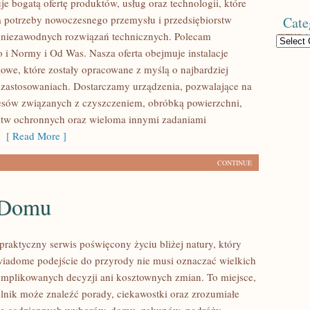
je bogatą ofertę produktów, usług oraz technologii, które
 potrzeby nowoczesnego przemysłu i przedsiębiorstw
Cate
 niezawodnych rozwiązań technicznych. Polecam
Categories
 i Normy i Od Was. Nasza oferta obejmuje instalacje
owe, które zostały opracowane z myślą o najbardziej
zastosowaniach. Dostarczamy urządzenia, pozwalające na
cesów związanych z czyszczeniem, obróbką powierzchni,
stw ochronnych oraz wieloma innymi zadaniami
[ Read More ]
CONTINUE
 Domu
praktyczny serwis poświęcony życiu bliżej natury, który
wiadome podejście do przyrody nie musi oznaczać wielkich
mplikowanych decyzji ani kosztownych zmian. To miejsce,
lnik może znaleźć porady, ciekawostki oraz zrozumiałe