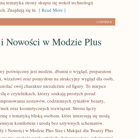
wna tematyka strony skupia się wokół technologii
h. Znajdują się tu
[ Read More ]
CONTINUE
 i Nowości w Modzie Plus
lowy poświęcony jest modzie, dbaniu o wygląd, preparatom
, wizażowi oraz pomysłom na atrakcyjny wygląd dla osób,
reślać swój charakter niezależnie od figury. To miejsce
ślą o czytelnikach, którzy szukają prostych porad
omponowania zestawów, codziennych rytuałów beauty,
nek oraz kosmetycznych rozwiązań. Strona łączy
rmę z tematyką bliską osobom, które interesują się modą
ziennym komfortem i urodą bez sztywnych schematów.
y i Nowości w Modzie Plus Size i Makijaż dla Twarzy Plus
e można znaleźć wiele artykuły dotyczące tego, jak tworzyć