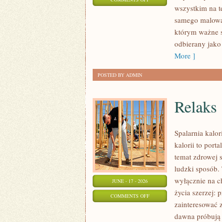
wszystkim na t
STYLIZACJE
samego malowan
NA
którym ważne s
KAŻDĄ
odbierany jako
OKAZJĘ
More ]
POSTED BY ADMIN
Relaks
Spalarnia kalo
kalorii to port
temat zdrowej 
ludzki sposób. 
wyłącznie na c
JUNE - 17 - 2026
życia szerzej: 
ON
COMMENTS OFF
zainteresować 
RELAKS
dawna próbują 