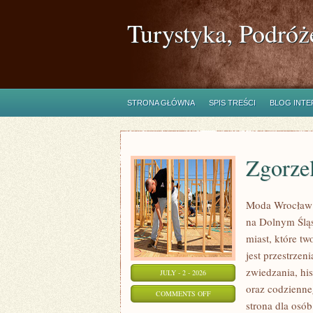
Turystyka, Podróż
STRONA GŁÓWNA
SPIS TREŚCI
BLOG INT
Zgorze
Moda Wrocław 
na Dolnym Ślą
miast, które tw
jest przestrze
zwiedzania, his
JULY - 2 - 2026
oraz codzienne
ON
COMMENTS OFF
strona dla osó
ZGORZELEC