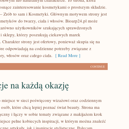
iołowym lub naturalnym charakterze. To strona, która
rosnące zainteresowanie kosmetykami o prostszym składzie.
– Zrób to sam i Kosmetyki. Głównym motywem strony jest
smetyków do twarzy, ciała i włosów. Bioarp24.pl może
 zarówno użytkowników szukających sprawdzonych
 i sklepy, którzy poszukują ciekawych marek
 Charakter strony jest ofertowy, ponieważ skupia się na
óre odpowiadają na codzienne potrzeby związane z
ry, włosów oraz całego ciała.
[ Read More ]
CONTINUE
cje na każdą okazję
to miejsce w sieci poświęcony wizażowi oraz codziennym
 osób, które chcą lepiej poznać świat beauty. Strona ma
tyczny i łączy w sobie tematy związane z makijażem krok
iejsce pełne kobiecych inspiracji, w którym można znaleźć
zne artykuły, jak i inspiracje stylistyczne. Polecam