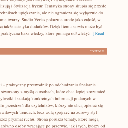
izują i Stylizacja fryzur. Tematyka strony skupia się przede
echnikach upiększania, ale nie ogranicza się wyłącznie do
ia twarzy. Studio Veriss pokazuje urodę jako całość, w
ą także estetyka dodatków. Dzięki temu serwis może być
 praktyczna baza wiedzy, które pomaga odświeżyć
[ Read
CONTINUE
rii – praktyczny przewodnik po odchudzaniu Spalarnia
al stworzony z myślą o osobach, które chcą lepiej zrozumieć
sylwetki i szukają konkretnych informacji podanych w
To przestrzeń dla czytelników, którzy nie chcą opierać się
hwilowych trendach, lecz wolą spojrzeć na zdrowy styl
przez pryzmat ruchu. Strona porusza tematy, które mogą
zarówno osoby wracające po przerwie, jak i tych, którzy od