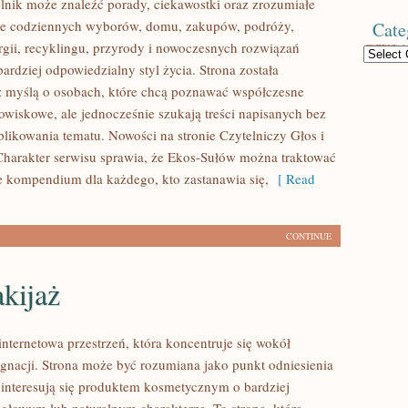
lnik może znaleźć porady, ciekawostki oraz zrozumiałe
ące codziennych wyborów, domu, zakupów, podróży,
Cate
rgii, recyklingu, przyrody i nowoczesnych rozwiązań
Categories
ardziej odpowiedzialny styl życia. Strona została
 myślą o osobach, które chcą poznawać współczesne
wiskowe, ale jednocześnie szukają treści napisanych bez
ikowania tematu. Nowości na stronie Czytelniczy Głos i
harakter serwisu sprawia, że Ekos-Sułów można traktować
ce kompendium dla każdego, kto zastanawia się,
[ Read
CONTINUE
kijaż
internetowa przestrzeń, która koncentruje się wokół
lęgnacji. Strona może być rozumiana jako punkt odniesienia
e interesują się produktem kosmetycznym o bardziej