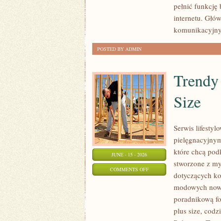
pełnić funkcję
W
internetu. Głó
INTERNECIE
komunikacyjnyc
POSTED BY ADMIN
Trendy
Size
Serwis lifesty
pielęgnacyjnym
które chcą podk
JUNE - 15 - 2026
stworzone z my
ON
COMMENTS OFF
dotyczących k
TRENDY
modowych nowi
I
poradnikową fo
NOWOŚCI
plus size, cod
W