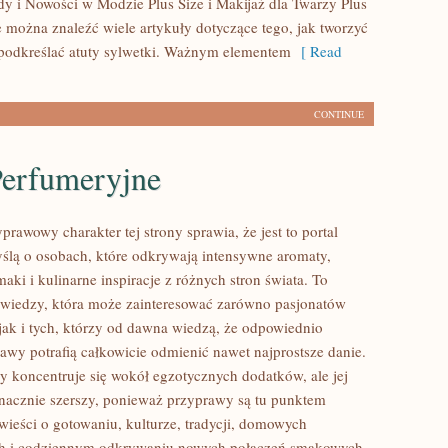
y i Nowości w Modzie Plus Size i Makijaż dla Twarzy Plus
e można znaleźć wiele artykuły dotyczące tego, jak tworzyć
y podkreślać atuty sylwetki. Ważnym elementem
[ Read
CONTINUE
Perfumeryjne
prawowy charakter tej strony sprawia, że jest to portal
ślą o osobach, które odkrywają intensywne aromaty,
aki i kulinarne inspiracje z różnych stron świata. To
 wiedzy, która może zainteresować zarówno pasjonatów
 jak i tych, którzy od dawna wiedzą, że odpowiednio
awy potrafią całkowicie odmienić nawet najprostsze danie.
y koncentruje się wokół egzotycznych dodatków, ale jej
 znacznie szerszy, ponieważ przyprawy są tu punktem
wieści o gotowaniu, kulturze, tradycji, domowych
h i codziennym odkrywaniu nowych połączeń smakowych.