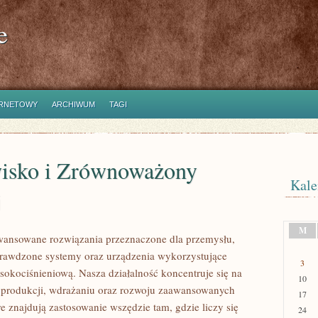
e
ERNETOWY
ARCHIWUM
TAGI
isko i Zrównoważony
Kale
j
M
ansowane rozwiązania przeznaczone dla przemysłu,
prawdzone systemy oraz urządzenia wykorzystujące
3
sokociśnieniową. Nasza działalność koncentruje się na
10
 produkcji, wdrażaniu oraz rozwoju zaawansowanych
17
e znajdują zastosowanie wszędzie tam, gdzie liczy się
24