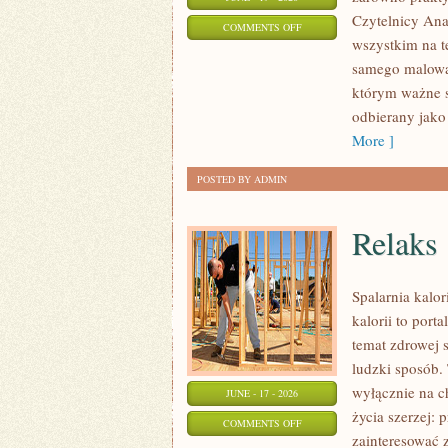
Czytelnicy Anal
ON
COMMENTS OFF
wszystkim na t
STYLIZACJE
samego malowan
NA
którym ważne s
KAŻDĄ
odbierany jako
OKAZJĘ
More ]
POSTED BY ADMIN
Relaks
Spalarnia kalo
kalorii to port
temat zdrowej 
ludzki sposób. 
wyłącznie na c
JUNE - 17 - 2026
życia szerzej: 
ON
COMMENTS OFF
zainteresować 
RELAKS