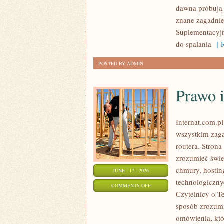
dawna próbują 
znane zagadnie
Suplementacyjny
do spalania
[ R
POSTED BY ADMIN
Prawo i
Internat.com.p
wszystkim zaga
routera. Stron
zrozumieć świe
chmury, hosti
JUNE - 17 - 2026
technologiczny
ON
COMMENTS OFF
Czytelnicy o T
PRAWO
sposób zrozumia
I
omówienia, któ
REGULACJE