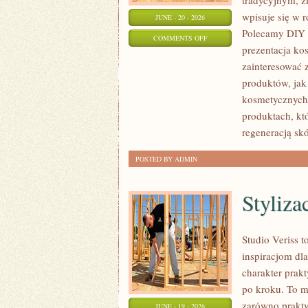
tradycyjnym, z
wpisuje się w 
JUNE - 20 - 2026
Polecamy DIY 
ON
COMMENTS OFF
prezentacja ko
EKO-
zainteresować
MAKIJAŻ
produktów, jak
kosmetycznych.
produktach, kt
regeneracją skó
POSTED BY ADMIN
Styliza
Studio Veriss 
inspiracjom dla
charakter prak
po kroku. To m
zarówno praktyc
JUNE - 19 - 2026