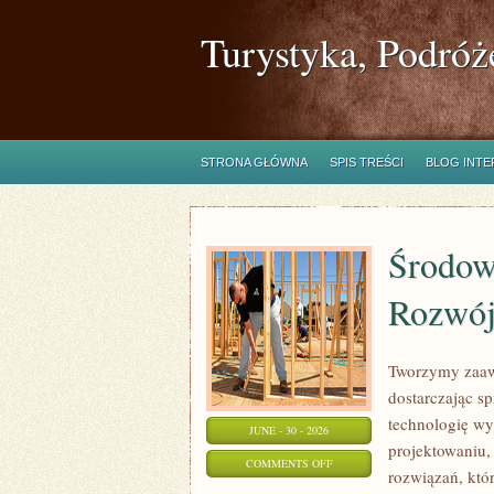
Turystyka, Podróż
STRONA GŁÓWNA
SPIS TREŚCI
BLOG INT
Środow
Rozwó
Tworzymy zaaw
dostarczając s
technologię wy
JUNE - 30 - 2026
projektowaniu,
ON
COMMENTS OFF
rozwiązań, któr
ŚRODOWISKO