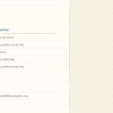
ama:
 się więcej
aj pełną wersję tutaj
teraz
aj dalej tutaj
aj pełną wersję tutaj
ffordablehousingday.com