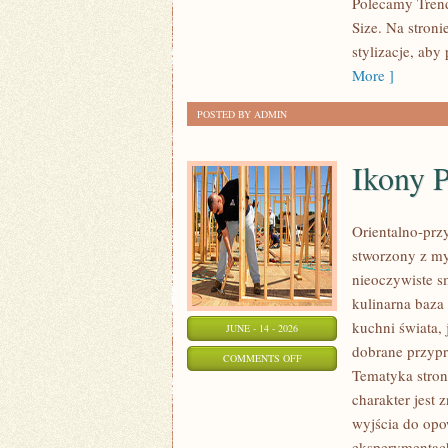
Polecamy Trend
MODZIE
Size. Na stroni
PLUS
stylizacje, ab
SIZE
More ]
POSTED BY ADMIN
Ikony 
Orientalno-przy
stworzony z my
nieoczywiste sm
kulinarna baza
kuchni świata,
JUNE - 14 - 2026
dobrane przypr
ON
COMMENTS OFF
Tematyka stron
IKONY
charakter jest
PERFUMERYJNE
wyjścia do opo
eksperymentac