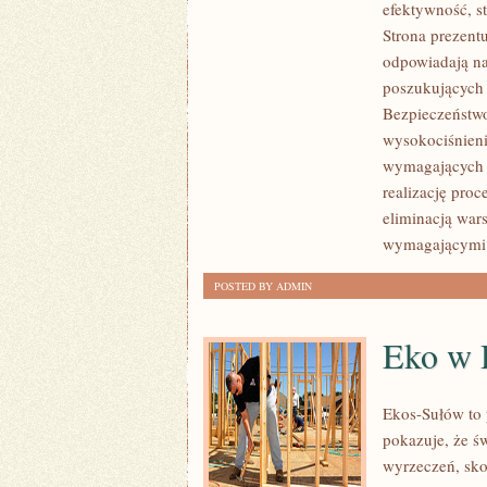
efektywność, 
I
Strona prezentu
ZRÓWNOWAŻONY
odpowiadają na
ROZWÓJ
poszukujących
Bezpieczeństwo
wysokociśnieni
wymagających 
realizację pro
eliminacją war
wymagającymi
POSTED BY ADMIN
Eko w
Ekos-Sułów to 
pokazuje, że ś
wyrzeczeń, sko