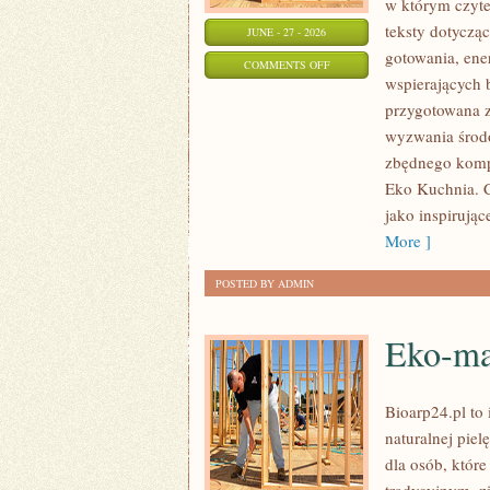
w którym czyte
teksty dotycz
JUNE - 27 - 2026
gotowania, ene
ON
COMMENTS OFF
wspierających b
EKO
przygotowana z
W
wyzwania środo
DOMU
zbędnego kompl
Eko Kuchnia. C
jako inspirują
More ]
POSTED BY ADMIN
Eko-ma
Bioarp24.pl to 
naturalnej pie
dla osób, któr