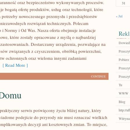
staranność oraz bezpieczeństwo wykonywanych procesów.
31
je bogatą ofertę produktów, usług oraz technologii, które
 potrzeby nowoczesnego przemysłu i przedsiębiorstw
« Jul
 niezawodnych rozwiązań technicznych. Polecam
 i Normy i Od Was. Nasza oferta obejmuje instalacje
Rekl
owe, które zostały opracowane z myślą o najbardziej
Dowiedz
zastosowaniach. Dostarczamy urządzenia, pozwalające na
cesów związanych z czyszczeniem, obróbką powierzchni,
Przeczyt
stw ochronnych oraz wieloma innymi zadaniami
Pobierz 
[ Read More ]
Przeczyt
Przeczyt
CONTINUE
Tu
 Domu
WWW
Blog
praktyczny serwis poświęcony życiu bliżej natury, który
http://a
wiadome podejście do przyrody nie musi oznaczać wielkich
Witryna
mplikowanych decyzji ani kosztownych zmian. To miejsce,