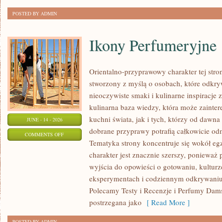
POSTED BY ADMIN
Ikony Perfumeryjne
Orientalno-przyprawowy charakter tej strony
stworzony z myślą o osobach, które odkry
nieoczywiste smaki i kulinarne inspiracje 
kulinarna baza wiedzy, która może zainte
kuchni świata, jak i tych, którzy od dawn
JUNE - 14 - 2026
dobrane przyprawy potrafią całkowicie odm
ON
COMMENTS OFF
Tematyka strony koncentruje się wokół egz
IKONY
charakter jest znacznie szerszy, ponieważ
PERFUMERYJNE
wyjścia do opowieści o gotowaniu, kulturz
eksperymentach i codziennym odkrywani
Polecamy Testy i Recenzje i Perfumy Dam
postrzegana jako
[ Read More ]
POSTED BY ADMIN