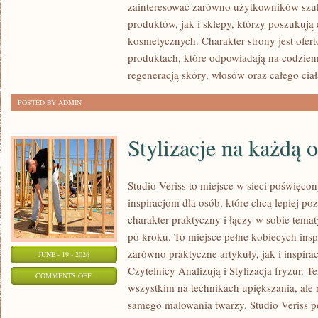
zainteresować zarówno użytkowników szu
MAKIJAŻ
produktów, jak i sklepy, którzy poszukuj
kosmetycznych. Charakter strony jest ofer
produktach, które odpowiadają na codzien
regeneracją skóry, włosów oraz całego ciał
POSTED BY ADMIN
Stylizacje na każdą 
Studio Veriss to miejsce w sieci poświęc
inspiracjom dla osób, które chcą lepiej po
charakter praktyczny i łączy w sobie tema
po kroku. To miejsce pełne kobiecych insp
zarówno praktyczne artykuły, jak i inspirac
JUNE - 19 - 2026
Czytelnicy Analizują i Stylizacja fryzur. 
ON
COMMENTS OFF
wszystkim na technikach upiększania, ale 
STYLIZACJE
samego malowania twarzy. Studio Veriss p
NA