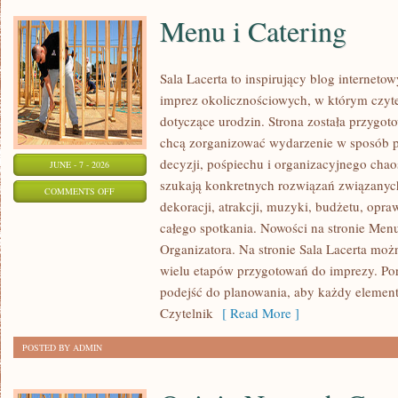
Menu i Catering
Sala Lacerta to inspirujący blog interneto
imprez okolicznościowych, w którym czyt
dotyczące urodzin. Strona została przygot
chcą zorganizować wydarzenie w sposób 
decyzji, pośpiechu i organizacyjnego chaos
JUNE - 7 - 2026
szukają konkretnych rozwiązań związanyc
ON
COMMENTS OFF
dekoracji, atrakcji, muzyki, budżetu, opr
MENU
całego spotkania. Nowości na stronie Menu
I
Organizatora. Na stronie Sala Lacerta moż
CATERING
wielu etapów przygotowań do imprezy. Por
podejść do planowania, aby każdy element 
Czytelnik
[ Read More ]
POSTED BY ADMIN