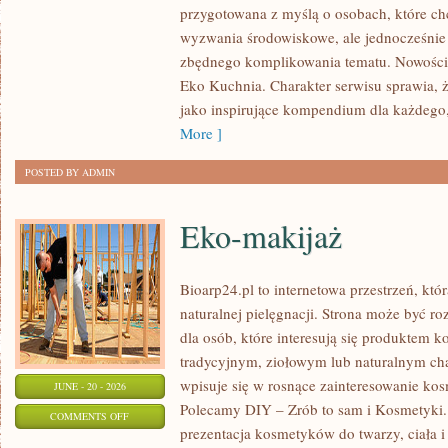
przygotowana z myślą o osobach, które c
W
wyzwania środowiskowe, ale jednocześnie 
DOMU
zbędnego komplikowania tematu. Nowości n
Eko Kuchnia. Charakter serwisu sprawia,
jako inspirujące kompendium dla każdego, 
More ]
POSTED BY ADMIN
Eko-makijaż
Bioarp24.pl to internetowa przestrzeń, któ
naturalnej pielęgnacji. Strona może być r
dla osób, które interesują się produktem 
tradycyjnym, ziołowym lub naturalnym char
wpisuje się w rosnące zainteresowanie ko
JUNE - 20 - 2026
Polecamy DIY – Zrób to sam i Kosmetyki
ON
COMMENTS OFF
prezentacja kosmetyków do twarzy, ciała 
EKO-