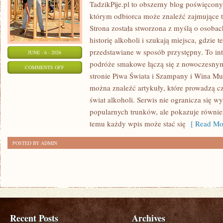
TadzikPije.pl to obszerny blog poświęcon
którym odbiorca może znaleźć zajmujące t
Strona została stworzona z myślą o osobac
historię alkoholi i szukają miejsca, gdzie
przedstawiane w sposób przystępny. To in
JUNE - 6 - 2026
podróże smakowe łączą się z nowoczesny
ON
COMMENTS OFF
stronie Piwa Świata i Szampany i Wina Mus
TADZIKPIJE
można znaleźć artykuły, które prowadzą cz
świat alkoholi. Serwis nie ogranicza się w
popularnych trunków, ale pokazuje równie
temu każdy wpis może stać się
[ Read Mor
POSTED BY ADMIN
Recent Posts
Archives