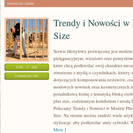
POSTED BY ADMIN
Trendy i Nowości w
Size
Serwis lifestylowy poświęcony jest modzie
pielęgnacyjnym, wizażowi oraz pomysłom 
które chcą podkreślać swój charakter nieza
JUNE - 15 - 2026
stworzone z myślą o czytelnikach, którzy 
ON
COMMENTS OFF
dotyczących komponowania zestawów, cod
TRENDY
modowych nowinek oraz kosmetycznych ro
I
poradnikową formę z tematyką bliską osob
NOWOŚCI
plus size, codziennym komfortem i urodą
W
Polecamy Trendy i Nowości w Modzie Plus 
MODZIE
Size. Na stronie można znaleźć wiele artyk
PLUS
stylizacje, aby podkreślać atuty sylwetk
SIZE
More ]