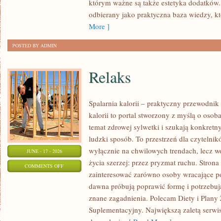
którym ważne są także estetyka dodatków.
KAŻDĄ
odbierany jako praktyczna baza wiedzy, 
OKAZJĘ
More ]
POSTED BY ADMIN
Relaks
Spalarnia kalorii – praktyczny przewodnik
kalorii to portal stworzony z myślą o osob
temat zdrowej sylwetki i szukają konkretn
ludzki sposób. To przestrzeń dla czytelnik
wyłącznie na chwilowych trendach, lecz wo
JUNE - 17 - 2026
życia szerzej: przez pryzmat ruchu. Stron
ON
COMMENTS OFF
zainteresować zarówno osoby wracające po 
RELAKS
dawna próbują poprawić formę i potrzebuj
znane zagadnienia. Polecam Diety i Plany
Suplementacyjny. Największą zaletą serwisu