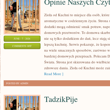
Opinie Naszych Czy
Zioła od Kuchni to miejsce dla osób, które
aromatyczne w codziennym życiu. Strona sk
dodatki mogą odmienić smak potraw, napo
domowych przetworów. To domowa skarbn
nie są tylko dodatkiem do dań, lecz stają
JUNE - 7 - 2026
lepszą kuchnię. Serwis pokazuje, że kop
ON
COMMENTS OFF
na wiele smacznych sposobów, zarówno w k
OPINIE
bardziej domowych przepisach. Polecam
NASZYCH
Świata. Strona jest skierowana do wielbicie
CZYTELNIKÓW
zdrowsze dania. Zioła od Kuchni może za
Read More ]
POSTED BY ADMIN
TadzikPije