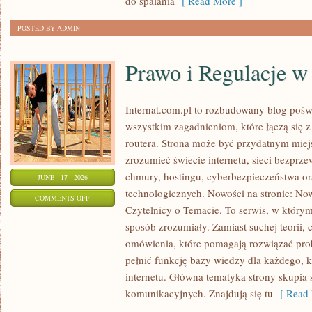
do spalania
[ Read More ]
POSTED BY ADMIN
Prawo i Regulacje w 
Internat.com.pl to rozbudowany blog pośw
wszystkim zagadnieniom, które łączą się 
routera. Strona może być przydatnym miejs
zrozumieć świecie internetu, sieci bezpr
chmury, hostingu, cyberbezpieczeństwa 
JUNE - 17 - 2026
technologicznych. Nowości na stronie: Now
ON
COMMENTS OFF
Czytelnicy o Temacie. To serwis, w którym
PRAWO
sposób zrozumiały. Zamiast suchej teorii, 
I
omówienia, które pomagają rozwiązać pro
REGULACJE
pełnić funkcję bazy wiedzy dla każdego, k
W
internetu. Główna tematyka strony skupia 
INTERNECIE
komunikacyjnych. Znajdują się tu
[ Read 