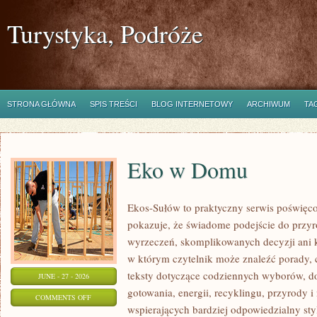
Turystyka, Podróże
STRONA GŁÓWNA
SPIS TREŚCI
BLOG INTERNETOWY
ARCHIWUM
TA
Eko w Domu
Ekos-Sułów to praktyczny serwis poświęcon
pokazuje, że świadome podejście do przyr
wyrzeczeń, skomplikowanych decyzji ani 
w którym czytelnik może znaleźć porady, 
teksty dotyczące codziennych wyborów, d
JUNE - 27 - 2026
gotowania, energii, recyklingu, przyrody
ON
COMMENTS OFF
wspierających bardziej odpowiedzialny styl
EKO