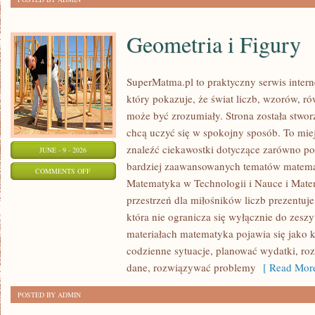
Geometria i Figury
SuperMatma.pl to praktyczny serwis inte
który pokazuje, że świat liczb, wzorów, r
może być zrozumiały. Strona została stwor
chcą uczyć się w spokojny sposób. To mie
znaleźć ciekawostki dotyczące zarówno po
JUNE - 9 - 2026
bardziej zaawansowanych tematów matema
ON
COMMENTS OFF
Matematyka w Technologii i Nauce i Mate
GEOMETRIA
przestrzeń dla miłośników liczb prezentuj
I
która nie ogranicza się wyłącznie do zes
FIGURY
materiałach matematyka pojawia się jako 
codzienne sytuacje, planować wydatki, ro
dane, rozwiązywać problemy
[ Read More
POSTED BY ADMIN