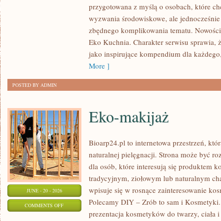
przygotowana z myślą o osobach, które c
W
wyzwania środowiskowe, ale jednocześnie 
DOMU
zbędnego komplikowania tematu. Nowości n
Eko Kuchnia. Charakter serwisu sprawia,
jako inspirujące kompendium dla każdego, 
More ]
POSTED BY ADMIN
Eko-makijaż
Bioarp24.pl to internetowa przestrzeń, któ
naturalnej pielęgnacji. Strona może być r
dla osób, które interesują się produktem 
tradycyjnym, ziołowym lub naturalnym char
wpisuje się w rosnące zainteresowanie ko
JUNE - 20 - 2026
Polecamy DIY – Zrób to sam i Kosmetyki
ON
COMMENTS OFF
prezentacja kosmetyków do twarzy, ciała 
EKO-