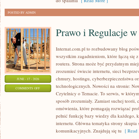
do spalania
[ Read More ]
POSTED BY ADMIN
Prawo i Regulacje w 
Internat.com.pl to rozbudowany blog pośw
wszystkim zagadnieniom, które łączą się 
routera. Strona może być przydatnym miejs
zrozumieć świecie internetu, sieci bezpr
chmury, hostingu, cyberbezpieczeństwa 
JUNE - 17 - 2026
technologicznych. Nowości na stronie: Now
ON
COMMENTS OFF
Czytelnicy o Temacie. To serwis, w którym
PRAWO
sposób zrozumiały. Zamiast suchej teorii, 
I
omówienia, które pomagają rozwiązać pro
REGULACJE
pełnić funkcję bazy wiedzy dla każdego, k
W
internetu. Główna tematyka strony skupia 
INTERNECIE
komunikacyjnych. Znajdują się tu
[ Read 