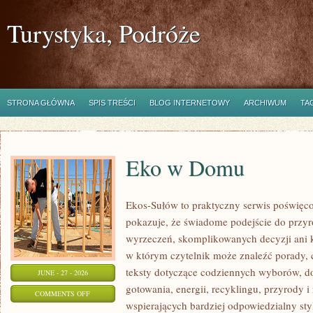
Turystyka, Podróże
STRONA GŁÓWNA
SPIS TREŚCI
BLOG INTERNETOWY
ARCHIWUM
TA
Eko w Domu
Ekos-Sułów to praktyczny serwis poświęcon
pokazuje, że świadome podejście do przyr
wyrzeczeń, skomplikowanych decyzji ani 
w którym czytelnik może znaleźć porady, 
teksty dotyczące codziennych wyborów, d
JUNE - 27 - 2026
gotowania, energii, recyklingu, przyrody
ON
COMMENTS OFF
wspierających bardziej odpowiedzialny styl
EKO