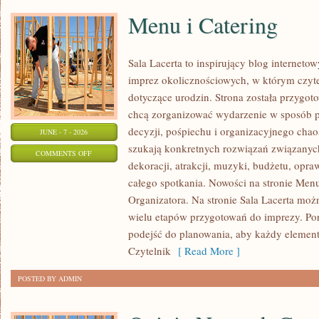
Menu i Catering
Sala Lacerta to inspirujący blog interneto
imprez okolicznościowych, w którym czyt
dotyczące urodzin. Strona została przygot
chcą zorganizować wydarzenie w sposób 
decyzji, pośpiechu i organizacyjnego chaos
JUNE - 7 - 2026
szukają konkretnych rozwiązań związanyc
ON
COMMENTS OFF
dekoracji, atrakcji, muzyki, budżetu, opr
MENU
całego spotkania. Nowości na stronie Menu
I
Organizatora. Na stronie Sala Lacerta moż
CATERING
wielu etapów przygotowań do imprezy. Por
podejść do planowania, aby każdy element 
Czytelnik
[ Read More ]
POSTED BY ADMIN