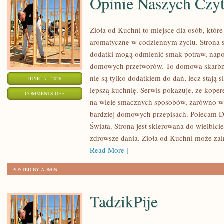
Opinie Naszych Czy
Zioła od Kuchni to miejsce dla osób, które
aromatyczne w codziennym życiu. Strona sk
dodatki mogą odmienić smak potraw, napo
domowych przetworów. To domowa skarbn
nie są tylko dodatkiem do dań, lecz stają
JUNE - 7 - 2026
lepszą kuchnię. Serwis pokazuje, że kop
ON
COMMENTS OFF
na wiele smacznych sposobów, zarówno w k
OPINIE
bardziej domowych przepisach. Polecam
NASZYCH
Świata. Strona jest skierowana do wielbicie
CZYTELNIKÓW
zdrowsze dania. Zioła od Kuchni może za
Read More ]
POSTED BY ADMIN
TadzikPije