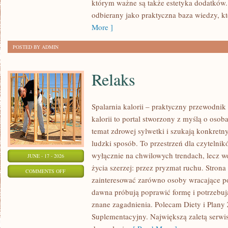
którym ważne są także estetyka dodatków.
KAŻDĄ
odbierany jako praktyczna baza wiedzy, 
OKAZJĘ
More ]
POSTED BY ADMIN
Relaks
Spalarnia kalorii – praktyczny przewodnik
kalorii to portal stworzony z myślą o osob
temat zdrowej sylwetki i szukają konkretn
ludzki sposób. To przestrzeń dla czytelnik
wyłącznie na chwilowych trendach, lecz wo
JUNE - 17 - 2026
życia szerzej: przez pryzmat ruchu. Stron
ON
COMMENTS OFF
zainteresować zarówno osoby wracające po 
RELAKS
dawna próbują poprawić formę i potrzebuj
znane zagadnienia. Polecam Diety i Plany
Suplementacyjny. Największą zaletą serwisu