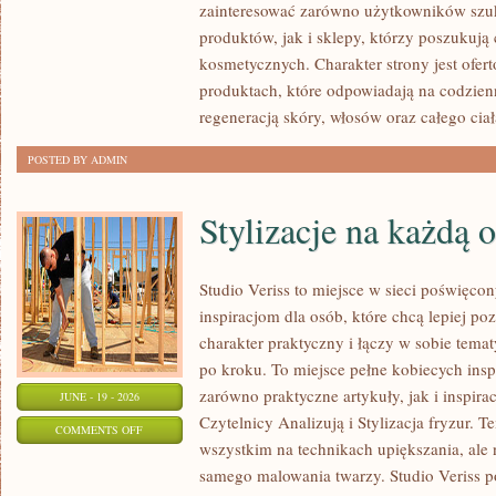
zainteresować zarówno użytkowników szu
MAKIJAŻ
produktów, jak i sklepy, którzy poszukuj
kosmetycznych. Charakter strony jest ofer
produktach, które odpowiadają na codzien
regeneracją skóry, włosów oraz całego ciał
POSTED BY ADMIN
Stylizacje na każdą 
Studio Veriss to miejsce w sieci poświęc
inspiracjom dla osób, które chcą lepiej po
charakter praktyczny i łączy w sobie tema
po kroku. To miejsce pełne kobiecych insp
zarówno praktyczne artykuły, jak i inspirac
JUNE - 19 - 2026
Czytelnicy Analizują i Stylizacja fryzur. 
ON
COMMENTS OFF
wszystkim na technikach upiększania, ale 
STYLIZACJE
samego malowania twarzy. Studio Veriss p
NA