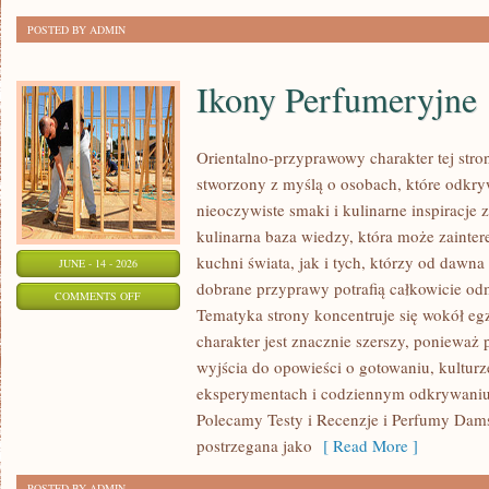
POSTED BY ADMIN
Ikony Perfumeryjne
Orientalno-przyprawowy charakter tej strony
stworzony z myślą o osobach, które odkry
nieoczywiste smaki i kulinarne inspiracje 
kulinarna baza wiedzy, która może zainte
kuchni świata, jak i tych, którzy od dawn
JUNE - 14 - 2026
dobrane przyprawy potrafią całkowicie odm
ON
COMMENTS OFF
Tematyka strony koncentruje się wokół egz
IKONY
charakter jest znacznie szerszy, ponieważ
PERFUMERYJNE
wyjścia do opowieści o gotowaniu, kulturz
eksperymentach i codziennym odkrywani
Polecamy Testy i Recenzje i Perfumy Dam
postrzegana jako
[ Read More ]
POSTED BY ADMIN