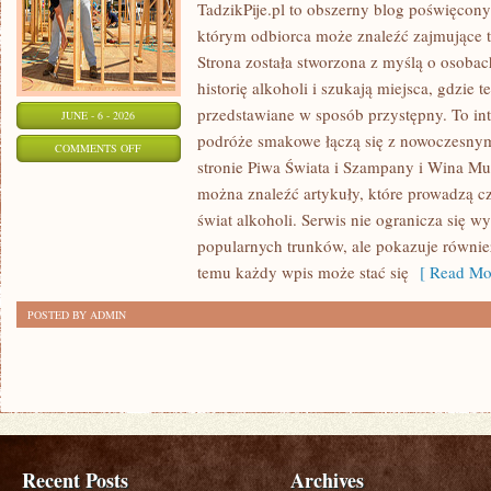
TadzikPije.pl to obszerny blog poświęcon
którym odbiorca może znaleźć zajmujące t
Strona została stworzona z myślą o osobac
historię alkoholi i szukają miejsca, gdzie
przedstawiane w sposób przystępny. To in
JUNE - 6 - 2026
podróże smakowe łączą się z nowoczesny
ON
COMMENTS OFF
stronie Piwa Świata i Szampany i Wina Mus
TADZIKPIJE
można znaleźć artykuły, które prowadzą cz
świat alkoholi. Serwis nie ogranicza się w
popularnych trunków, ale pokazuje równie
temu każdy wpis może stać się
[ Read Mor
POSTED BY ADMIN
Recent Posts
Archives