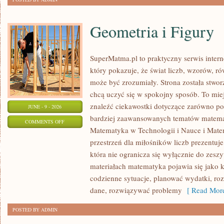
Geometria i Figury
SuperMatma.pl to praktyczny serwis inte
który pokazuje, że świat liczb, wzorów, r
może być zrozumiały. Strona została stwor
chcą uczyć się w spokojny sposób. To mie
znaleźć ciekawostki dotyczące zarówno po
JUNE - 9 - 2026
bardziej zaawansowanych tematów matema
ON
COMMENTS OFF
Matematyka w Technologii i Nauce i Mate
GEOMETRIA
przestrzeń dla miłośników liczb prezentuj
I
która nie ogranicza się wyłącznie do zes
FIGURY
materiałach matematyka pojawia się jako 
codzienne sytuacje, planować wydatki, ro
dane, rozwiązywać problemy
[ Read More
POSTED BY ADMIN