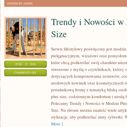
POSTED BY ADMIN
Trendy i Nowości w
Size
Serwis lifestylowy poświęcony jest modzie
pielęgnacyjnym, wizażowi oraz pomysłom 
które chcą podkreślać swój charakter nieza
JUNE - 15 - 2026
stworzone z myślą o czytelnikach, którzy 
ON
COMMENTS OFF
dotyczących komponowania zestawów, cod
TRENDY
modowych nowinek oraz kosmetycznych ro
I
poradnikową formę z tematyką bliską osob
NOWOŚCI
plus size, codziennym komfortem i urodą
W
Polecamy Trendy i Nowości w Modzie Plus 
MODZIE
Size. Na stronie można znaleźć wiele artyk
PLUS
stylizacje, aby podkreślać atuty sylwetk
SIZE
More ]