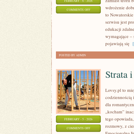
zamiast teorii 
FEBRUARY - 6 - 2026
wdrożenie dob
ON
COMMENTS OFF
to Nowatorskie
UCZNIOWSKI
serwisu jest pr
GŁOS
edukacji zdalne
wymagające – s
pojawiają się
[ 
POSTED BY ADMIN
Strata 
Lovsy.pl to mi
codziennością 
dla romantyczn
„kocham” inacz
tego opowiada,
FEBRUARY - 5 - 2026
rozmowy, z cie
ON
COMMENTS OFF
Emocjonalna In