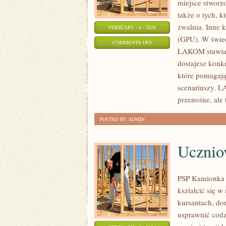
miejsce stworz
także o tych, 
zwalnia. Inne k
FEBRUARY - 6 - 2026
(GPU). W świec
ON
COMMENTS OFF
LAKOM stawia n
SPRZĘT
dostajesz konk
DLA
które pomagają
TWÓRCÓW
scenariuszy. L
I
przenośne, ale 
AI
POSTED BY ADMIN
Ucznio
PSP Kamionka t
kształcić się w
kursantach, do
usprawnić codzi