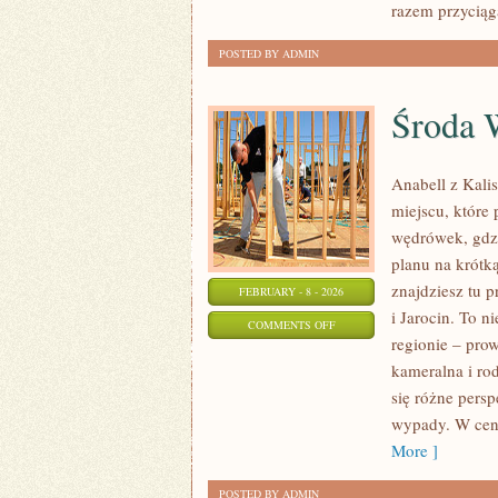
razem przyciąg
POSTED BY ADMIN
Środa 
Anabell z Kali
miejscu, które 
wędrówek, gdzi
planu na krótk
znajdziesz tu 
FEBRUARY - 8 - 2026
i Jarocin. To n
ON
COMMENTS OFF
regionie – pro
ŚRODA
kameralna i rod
WIELKOPOLSKA
się różne pers
wypady. W cent
More ]
POSTED BY ADMIN