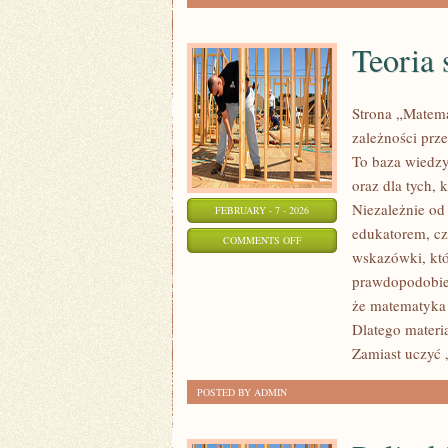
Teoria 
Strona „Matema
zależności prze
To baza wiedzy
oraz dla tych, 
Niezależnie od
FEBRUARY - 7 - 2026
edukatorem, cz
ON
COMMENTS OFF
wskazówki, kt
TEORIA
prawdopodobień
STEROWANIA
że matematyka 
Dlatego materia
Zamiast uczyć 
POSTED BY ADMIN