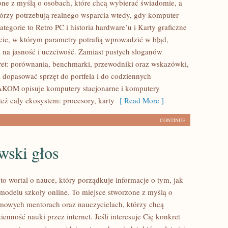
one z myślą o osobach, które chcą wybierać świadomie, a
którzy potrzebują realnego wsparcia wtedy, gdy komputer
ategorie to Retro PC i historia hardware’u i Karty graficzne
ie, w którym parametry potrafią wprowadzić w błąd,
a jasność i uczciwość. Zamiast pustych sloganów
ret: porównania, benchmarki, przewodniki oraz wskazówki,
 dopasować sprzęt do portfela i do codziennych
AKOM opisuje komputery stacjonarne i komputery
też cały ekosystem: procesory, karty
[ Read More ]
CONTINUE
wski głos
o wortal o nauce, który porządkuje informacje o tym, jak
 modelu szkoły online. To miejsce stworzone z myślą o
mowych mentorach oraz nauczycielach, którzy chcą
enność nauki przez internet. Jeśli interesuje Cię konkret