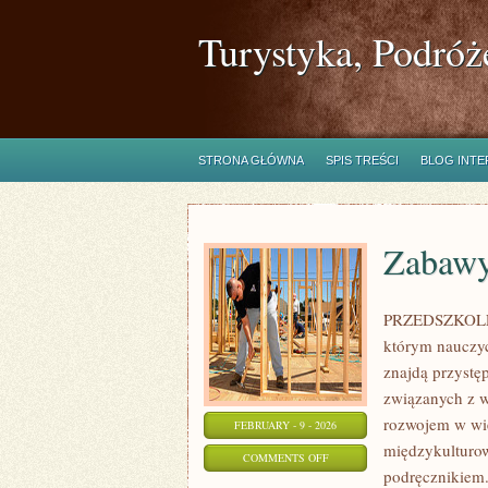
Turystyka, Podróż
STRONA GŁÓWNA
SPIS TREŚCI
BLOG INT
Zabawy
PRZEDSZKOLE N
którym nauczyc
znajdą przystę
związanych z w
rozwojem w wie
FEBRUARY - 9 - 2026
międzykulturow
ON
COMMENTS OFF
podręcznikiem.
ZABAWY