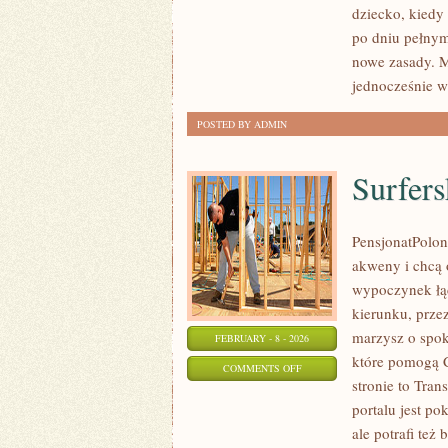
dziecko, kiedy
SENSORYCZNE
po dniu pełnym
nowe zasady. M
jednocześnie w
POSTED BY ADMIN
Surfers
PensjonatPoloni
akweny i chcą 
wypoczynek łą
kierunku, prze
marzysz o spok
FEBRUARY - 8 - 2026
które pomogą C
ON
COMMENTS OFF
stronie to Tran
SURFERSKI
portalu jest po
RADAR
ale potrafi te