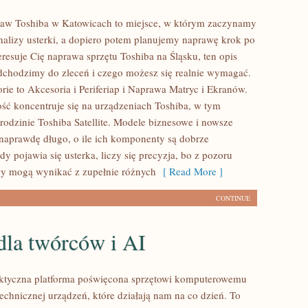
raw Toshiba w Katowicach to miejsce, w którym zaczynamy
nalizy usterki, a dopiero potem planujemy naprawę krok po
teresuje Cię naprawa sprzętu Toshiba na Śląsku, ten opis
dchodzimy do zleceń i czego możesz się realnie wymagać.
rie to Akcesoria i Periferiap i Naprawa Matryc i Ekranów.
ość koncentruje się na urządzeniach Toshiba, w tym
rodzinie Toshiba Satellite. Modele biznesowe i nowsze
ć naprawdę długo, o ile ich komponenty są dobrze
y pojawia się usterka, liczy się precyzja, bo z pozoru
y mogą wynikać z zupełnie różnych
[ Read More ]
CONTINUE
dla twórców i AI
tyczna platforma poświęcona sprzętowi komputerowemu
echnicznej urządzeń, które działają nam na co dzień. To