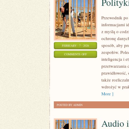
Polityk
Przewodnik po 
informacjami i
z myślą o codz
ochronę danych.
sposób, aby pr
FEBRUARY - 7 - 2026
zespołów. Pol
ON
COMMENTS OFF
inteligencja i 
POLITYKI
przetwarzania 
I
prawidłowość, 
PROCEDURY
także rozliczal
WEWNĘTRZNE
wdrożyć w prak
More ]
POSTED BY ADMIN
Audio 