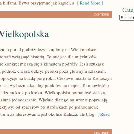
a klifami. Bywa przyjemne jak kąpiel, a
[ Read More ]
Cate
CONTINUE
Categories
Wielkopolska
sza to portal podróżniczy skupiony na Wielkopolsce –
potrafi wciągnąć historią. To miejsce dla miłośników
e konkret miesza się z klimatem podróży. Jeśli szukasz
ą podróż, chcesz odkryć perełki poza głównym szlakiem,
propozycje na każdą porę roku. Ciekawe miasta to Krotoszyn
ie jest wyłącznie katalog punktów na mapie. To opowieść o
wadzona krok po kroku. Wielkopolska potrafi być sielska,
zinna jednocześnie. Właśnie dlatego na stronie pojawiają
pektywy: od spacerów po starówkach po jednodniowe
rum zainteresowania jest okolice Kalisza, ale blog
[ Read
CONTINUE