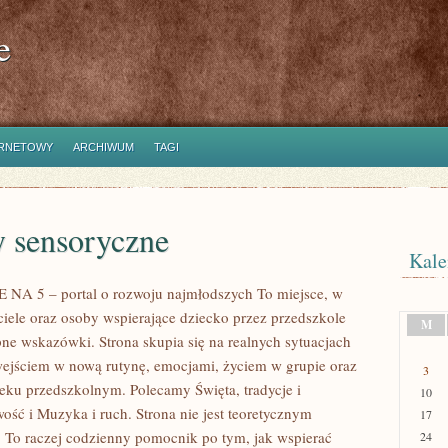
e
ERNETOWY
ARCHIWUM
TAGI
 sensoryczne
Kale
A 5 – portal o rozwoju najmłodszych To miejsce, w
iele oraz osoby wspierające dziecko przez przedszkole
M
pne wskazówki. Strona skupia się na realnych sytuacjach
ejściem w nową rutynę, emocjami, życiem w grupie oraz
3
ku przedszkolnym. Polecamy Święta, tradycje i
10
ość i Muzyka i ruch. Strona nie jest teoretycznym
17
 To raczej codzienny pomocnik po tym, jak wspierać
24