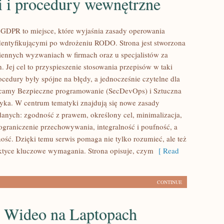
i i procedury wewnętrzne
GDPR to miejsce, które wyjaśnia zasady operowania
dentyfikującymi po wdrożeniu RODO. Strona jest stworzona
iennych wyzwaniach w firmach oraz u specjalistów za
 Jej cel to przyspieszenie stosowania przepisów w taki
ocedury były spójne na błędy, a jednocześnie czytelne dla
ecamy Bezpieczne programowanie (SecDevOps) i Sztuczna
etyka. W centrum tematyki znajdują się nowe zasady
danych: zgodność z prawem, określony cel, minimalizacja,
ograniczenie przechowywania, integralność i poufność, a
ność. Dzięki temu serwis pomaga nie tylko rozumieć, ale też
tyce kluczowe wymagania. Strona opisuje, czym
[ Read
CONTINUE
i Wideo na Laptopach