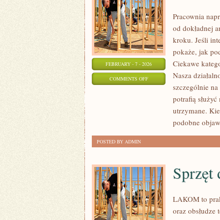
Pracownia nap
od dokładnej a
kroku. Jeśli in
pokaże, jak po
Ciekawe katego
FEBRUARY - 7 - 2026
Nasza działaln
ON
COMMENTS OFF
szczególnie na 
AUDIO
potrafią służy
I
utrzymane. Kied
WIDEO
podobne objaw
NA
LAPTOPACH
POSTED BY ADMIN
Sprzęt 
LAKOM to prak
oraz obsłudze t