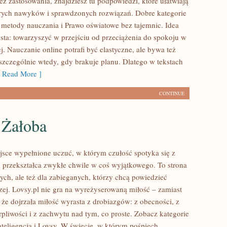
bez zastosowania, znajdziesz tu podpowiedzi, które ułatwiają
rych nawyków i sprawdzonych rozwiązań. Dobre kategorie
 metody nauczania i Prawo oświatowe bez tajemnic. Idea
osta: towarzyszyć w przejściu od przeciążenia do spokoju w
j. Nauczanie online potrafi być elastyczne, ale bywa też
zczególnie wtedy, gdy brakuje planu. Dlatego w tekstach
Read More ]
CONTINUE
i Żałoba
ejsce wypełnione uczuć, w którym czułość spotyka się z
i przekształca zwykłe chwile w coś wyjątkowego. To strona
ych, ale też dla zabieganych, którzy chcą powiedzieć
ej. Lovsy.pl nie gra na wyreżyserowaną miłość – zamiast
 że dojrzała miłość wyrasta z drobiazgów: z obecności, z
rpliwości i z zachwytu nad tym, co proste. Zobacz kategorie
teligencja i Lovsy. W świecie, w którym pośpiech