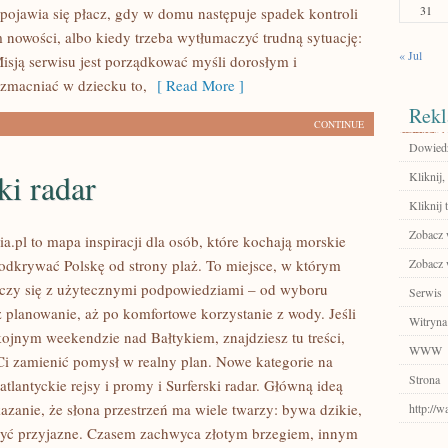
31
 pojawia się płacz, gdy w domu następuje spadek kontroli
 nowości, albo kiedy trzeba wytłumaczyć trudną sytuację:
« Jul
isją serwisu jest porządkować myśli dorosłym i
zmacniać w dziecku to,
[ Read More ]
Rekl
CONTINUE
Dowiedz 
ki radar
Kliknij,
Kliknij t
Zobacz 
a.pl to mapa inspiracji dla osób, które kochają morskie
odkrywać Polskę od strony plaż. To miejsce, w którym
Zobacz 
czy się z użytecznymi podpowiedziami – od wyboru
Serwis
z planowanie, aż po komfortowe korzystanie z wody. Jeśli
Witryna
ojnym weekendzie nad Bałtykiem, znajdziesz tu treści,
WWW
i zamienić pomysł w realny plan. Nowe kategorie na
Strona
satlantyckie rejsy i promy i Surferski radar. Główną ideą
kazanie, że słona przestrzeń ma wiele twarzy: bywa dzikie,
http://
ż być przyjazne. Czasem zachwyca złotym brzegiem, innym