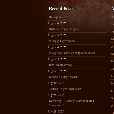
Recent Posts
A
Harlequin Retro
A
August 6, 2026
Ju
Historia Jednego Zdjęcia
Ju
August 5, 2026
M
Rubryka Czytelników
Ap
August 4, 2026
Rocky Mountains (Ameryka Północna)
M
August 3, 2026
Fe
Jazz i Improwizacja
Ja
August 1, 2026
D
Książki z Całego Świata
July 30, 2026
N
Tatuaże – Style i Inspiracje
Oc
July 28, 2026
Se
Konwenty – Fantastyka, Popkultura i
Społeczność
A
July 28, 2026
Ju