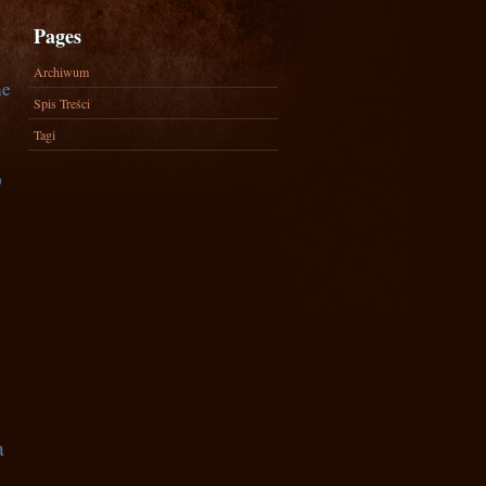
Pages
Archiwum
ne
Spis Treści
Tagi
)
a