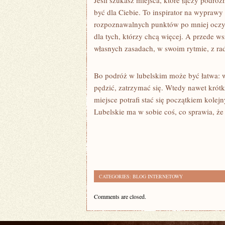
Jeśli szukasz miejsca, które łączy podró
być dla Ciebie. To inspirator na wyprawy
rozpoznawalnych punktów po mniej oczywi
dla tych, którzy chcą więcej. A przede 
własnych zasadach, w swoim rytmie, z ra
Bo podróż w lubelskim może być łatwa: w
pędzić, zatrzymać się. Wtedy nawet krót
miejsce potrafi stać się początkiem kole
Lubelskie ma w sobie coś, co sprawia, że
CATEGORIES:
BLOG INTERNETOWY
Comments are closed.