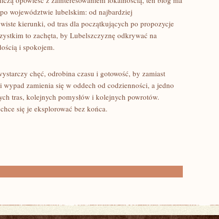
żniczą opowieść z zainteresowaniem lokalnością, ten blog ma
 po województwie lubelskim: od najbardziej
ste kierunki, od tras dla początkujących po propozycje
wszystkim to zachęta, by Lubelszczyznę odkrywać na
dością i spokojem.
ystarczy chęć, odrobina czasu i gotowość, by zamiast
ki wypad zamienia się w oddech od codzienności, a jedno
jnych tras, kolejnych pomysłów i kolejnych powrotów.
 chce się je eksplorować bez końca.