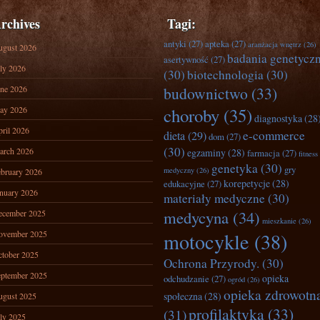
rchives
Tagi:
antyki
(27)
apteka
(27)
aranżacja wnętrz
(26)
ugust 2026
badania genetycz
asertywność
(27)
ly 2026
(30)
biotechnologia
(30)
ne 2026
budownictwo
(33)
ay 2026
choroby
(35)
diagnostyka
(28
ril 2026
e-commerce
dieta
(29)
dom
(27)
(30)
arch 2026
egzaminy
(28)
farmacja
(27)
fitness
genetyka
(30)
gry
medyczny
(26)
bruary 2026
korepetycje
(28)
edukacyjne
(27)
nuary 2026
materiały medyczne
(30)
medycyna
(34)
ecember 2025
mieszkanie
(26)
ovember 2025
motocykle
(38)
tober 2025
Ochrona Przyrody.
(30)
ptember 2025
opieka
odchudzanie
(27)
ogród
(26)
opieka zdrowotn
społeczna
(28)
ugust 2025
profilaktyka
(33)
(31)
ly 2025