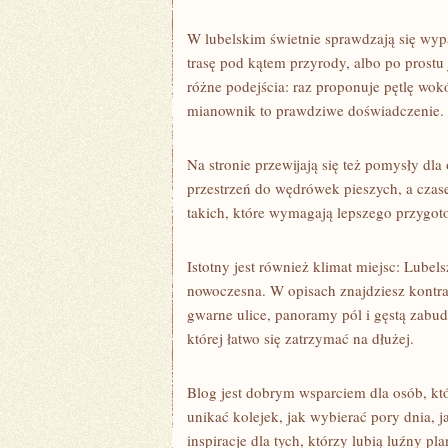
W lubelskim świetnie sprawdzają się wyp
trasę pod kątem przyrody, albo po prost
różne podejścia: raz proponuje pętlę wok
mianownik to prawdziwe doświadczenie.
Na stronie przewijają się też pomysły dla
przestrzeń do wędrówek pieszych, a czas
takich, które wymagają lepszego przygoto
Istotny jest również klimat miejsc: Lubel
nowoczesna. W opisach znajdziesz kontrast
gwarne ulice, panoramy pól i gęstą zab
której łatwo się zatrzymać na dłużej.
Blog jest dobrym wsparciem dla osób, któ
unikać kolejek, jak wybierać pory dnia, j
inspiracje dla tych, którzy lubią luźny 