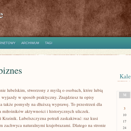
e
ERNETOWY
ARCHIWUM
TAGI
biznes
Kale
nie lubelskim, stworzony z myślą o osobach, które lubią
M
 wyjazdy w sposób praktyczny. Znajdziesz tu opisy
 a także pomysły na dłuższą wyprawę. To przestrzeń dla
3
la miłośników aktywności i historycznych uliczek.
10
i Kraśnik. Lubelszczyzna potrafi zaskakiwać: raz kusi
17
m zachwyca naturalnymi krajobrazami. Dlatego na stronie
24