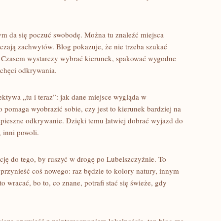
ym da się poczuć swobodę. Można tu znaleźć miejsca
tarczają zachwytów. Blog pokazuje, że nie trzeba szukać
ie. Czasem wystarczy wybrać kierunek, spakować wygodne
ć chęci odkrywania.
ektywa „tu i teraz”: jak dane miejsce wygląda w
 pomaga wyobrazić sobie, czy jest to kierunek bardziej na
spieszne odkrywanie. Dzięki temu łatwiej dobrać wyjazd do
 inni powoli.
ację do tego, by ruszyć w drogę po Lubelszczyźnie. To
 przynieść coś nowego: raz będzie to kolory natury, innym
o wracać, bo to, co znane, potrafi stać się świeże, gdy