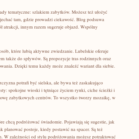
ady tematyczne: szlakiem zabytków. Możesz też ułożyć
u jechać tam, gdzie prowadzi ciekawość. Blog podsuwa
ół atrakcji, innym razem sugeruje objazd. Wspólny
 osób, które lubią aktywne zwiedzanie. Lubelskie oferuje
em także do spływów. Są propozycje tras rodzinnych oraz
wania. Dzięki temu każdy może znaleźć wariant dla siebie.
szczyzna potrafi być sielska, ale bywa też zaskakująco
y: spokojne wioski i tętniące życiem rynki, ciche ścieżki i
udowę zabytkowych centrów. To wszystko tworzy mozaikę, w
re chcą podróżować świadomie. Pojawiają się sugestie, jak
ak planować postoje, kiedy postawić na spacer. Są też
plan. W zależności od stylu podróżowania możesz potraktować