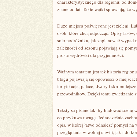
charakterystycznego dla regionu: od dom
znane od lat. Takie wątki sprawiają, że wy
Dużo miejsca poświęcone jest zieleni. Lu
osób, które chcą odpocząć. Opisy lasów, d
solo podróżnika, jak zaplanować wypad n
zależności od sezonu pojawiają się pom
proste wędrówki dla przyjemności.
Ważnym tematem jest też historia region
blogu pojawiają się opowieści o miejscach
fortyfikacje, pałace, dwory i skromniejsz
przewodników. Dzięki temu zwiedzanie sta
Teksty są pisane tak, by budować scenę w
co przykuwa uwagę. Jednocześnie zachowan
opis, w której łatwo odnaleźć pomysł na
przeglądania w wolnej chwili, jak i do 