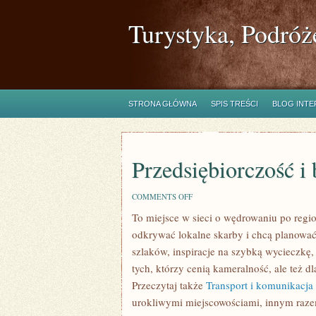
Turystyka, Podróż
STRONA GŁÓWNA
SPIS TREŚCI
BLOG INT
Przedsiębiorczość i 
ON
COMMENTS OFF
PRZEDSIĘBIORCZOŚĆ
To miejsce w sieci o wędrowaniu po regio
I
BIZNES
odkrywać lokalne skarby i chcą planować
szlaków, inspiracje na szybką wycieczkę,
tych, którzy cenią kameralność, ale też d
Przeczytaj także
Transport i komunikacja
urokliwymi miejscowościami, innym raze