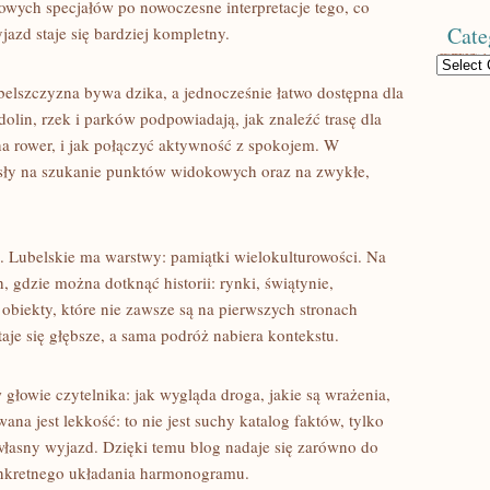
owych specjałów po nowoczesne interpretacje tego, co
Cate
jazd staje się bardziej kompletny.
Categories
belszczyzna bywa dzika, a jednocześnie łatwo dostępna dla
olin, rzek i parków podpowiadają, jak znaleźć trasę dla
a rower, i jak połączyć aktywność z spokojem. W
ysły na szukanie punktów widokowych oraz na zwykłe,
u. Lubelskie ma warstwy: pamiątki wielokulturowości. Na
, gdzie można dotknąć historii: rynki, świątynie,
e obiekty, które nie zawsze są na pierwszych stronach
je się głębsze, a sama podróż nabiera kontekstu.
 głowie czytelnika: jak wygląda droga, jakie są wrażenia,
a jest lekkość: to nie jest suchy katalog faktów, tylko
 własny wyjazd. Dzięki temu blog nadaje się zarówno do
konkretnego układania harmonogramu.