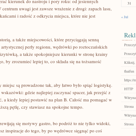
erać kierunek do nastroju i pory roku: od jesiennych
31
 centrum uwagi jest zawsze wrażenie z drogi: zapach lasu,
ńcami i radość z odkrycia miejsca, które nie jest
« Jul
Rekl
storią, a także miejscowości, które przyciągają senną
Przeczyt
 artystycznej perły regionu, wędrówki po roztoczańskich
ytówką, a także spokojniejsze kierunki w stronę krainy
Przeczyt
go, by zrozumieć lepiej to, co składa się na tożsamość
Kliknij,
thaifun
https://
 miejsc są prowadzone tak, aby łatwo było spiąć logistykę.
HTTP
wskazówki: gdzie najlepiej zaczynać spacer, jak przejść z
Witryna
ć, a kiedy lepiej postawić na plan B. Całość ma pomagać w
ższą pętlę, czy stawiasz na spokojne tempo.
Strona
Witryna
zewijają się motywy gastro, bo podróż to nie tylko widoki,
Strona
esz inspiracje do tego, by po wędrówce sięgnąć po coś