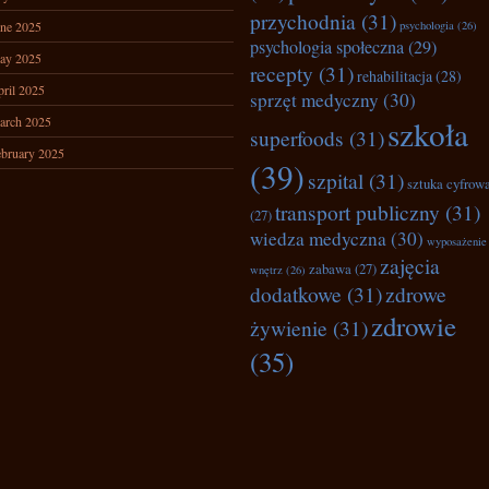
przychodnia
(31)
ne 2025
psychologia
(26)
psychologia społeczna
(29)
ay 2025
recepty
(31)
rehabilitacja
(28)
ril 2025
sprzęt medyczny
(30)
arch 2025
szkoła
superfoods
(31)
bruary 2025
(39)
szpital
(31)
sztuka cyfrow
transport publiczny
(31)
(27)
wiedza medyczna
(30)
wyposażenie
zajęcia
zabawa
(27)
wnętrz
(26)
dodatkowe
(31)
zdrowe
zdrowie
żywienie
(31)
(35)