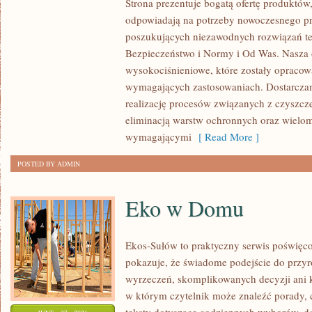
Strona prezentuje bogatą ofertę produktów,
ZRÓWNOWAŻONY
odpowiadają na potrzeby nowoczesnego pr
ROZWÓJ
poszukujących niezawodnych rozwiązań t
Bezpieczeństwo i Normy i Od Was. Nasza o
wysokociśnieniowe, które zostały opracow
wymagających zastosowaniach. Dostarczam
realizację procesów związanych z czyszcz
eliminacją warstw ochronnych oraz wielo
wymagającymi
[ Read More ]
POSTED BY ADMIN
Eko w Domu
Ekos-Sułów to praktyczny serwis poświęcon
pokazuje, że świadome podejście do przyr
wyrzeczeń, skomplikowanych decyzji ani 
w którym czytelnik może znaleźć porady, 