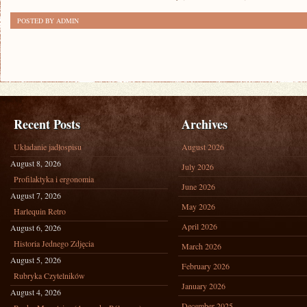
POSTED BY ADMIN
Recent Posts
Archives
Układanie jadłospisu
August 2026
August 8, 2026
July 2026
Profilaktyka i ergonomia
June 2026
August 7, 2026
May 2026
Harlequin Retro
April 2026
August 6, 2026
Historia Jednego Zdjęcia
March 2026
August 5, 2026
February 2026
Rubryka Czytelników
January 2026
August 4, 2026
December 2025