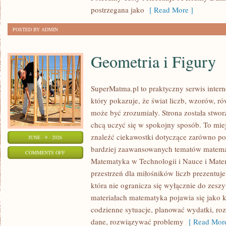
postrzegana jako
[ Read More ]
POSTED BY ADMIN
Geometria i Figury
SuperMatma.pl to praktyczny serwis inte
który pokazuje, że świat liczb, wzorów, r
może być zrozumiały. Strona została stwor
chcą uczyć się w spokojny sposób. To mie
znaleźć ciekawostki dotyczące zarówno po
JUNE - 9 - 2026
bardziej zaawansowanych tematów matema
ON
COMMENTS OFF
Matematyka w Technologii i Nauce i Mate
GEOMETRIA
przestrzeń dla miłośników liczb prezentuj
I
która nie ogranicza się wyłącznie do zes
FIGURY
materiałach matematyka pojawia się jako 
codzienne sytuacje, planować wydatki, ro
dane, rozwiązywać problemy
[ Read More