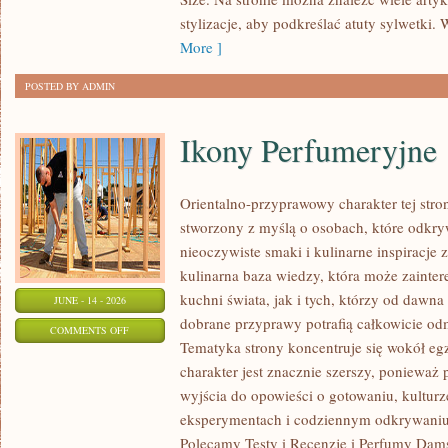
PLUS
stylizacje, aby podkreślać atuty sylwetk
SIZE
More ]
POSTED BY ADMIN
Ikony Perfumeryjne
Orientalno-przyprawowy charakter tej strony
stworzony z myślą o osobach, które odkry
nieoczywiste smaki i kulinarne inspiracje 
kulinarna baza wiedzy, która może zainte
kuchni świata, jak i tych, którzy od dawn
JUNE - 14 - 2026
dobrane przyprawy potrafią całkowicie odm
ON
COMMENTS OFF
Tematyka strony koncentruje się wokół egz
IKONY
charakter jest znacznie szerszy, ponieważ
PERFUMERYJNE
wyjścia do opowieści o gotowaniu, kulturz
eksperymentach i codziennym odkrywani
Polecamy Testy i Recenzje i Perfumy Dam