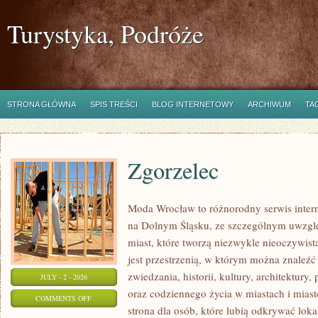
Turystyka, Podróże
STRONA GŁÓWNA
SPIS TREŚCI
BLOG INTERNETOWY
ARCHIWUM
TA
Zgorzelec
Moda Wrocław to różnorodny serwis inte
na Dolnym Śląsku, ze szczególnym uwzgl
miast, które tworzą niezwykle nieoczywistą
jest przestrzenią, w którym można znaleźć
zwiedzania, historii, kultury, architektury,
JULY - 2 - 2026
oraz codziennego życia w miastach i mias
ON
COMMENTS OFF
strona dla osób, które lubią odkrywać lok
ZGORZELEC