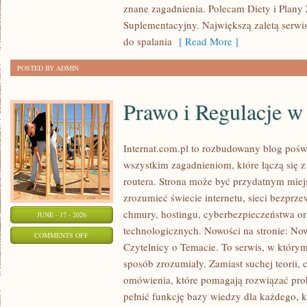
znane zagadnienia. Polecam Diety i Plany
Suplementacyjny. Największą zaletą serwisu
do spalania
[ Read More ]
POSTED BY ADMIN
Prawo i Regulacje w 
Internat.com.pl to rozbudowany blog pośw
wszystkim zagadnieniom, które łączą się 
routera. Strona może być przydatnym miejs
zrozumieć świecie internetu, sieci bezpr
chmury, hostingu, cyberbezpieczeństwa 
JUNE - 17 - 2026
technologicznych. Nowości na stronie: Now
ON
COMMENTS OFF
Czytelnicy o Temacie. To serwis, w którym
PRAWO
sposób zrozumiały. Zamiast suchej teorii, 
I
omówienia, które pomagają rozwiązać pro
REGULACJE
pełnić funkcję bazy wiedzy dla każdego, k
W