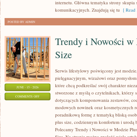
internetu. Główna tematyka strony skupia 
INTERNECIE
komunikacyjnych. Znajdują się tu
[ Read 
POSTED BY ADMIN
Trendy i Nowości w
Size
Serwis lifestylowy poświęcony jest modzie
pielęgnacyjnym, wizażowi oraz pomysłom 
które chcą podkreślać swój charakter nieza
JUNE - 15 - 2026
stworzone z myślą o czytelnikach, którzy 
ON
COMMENTS OFF
dotyczących komponowania zestawów, cod
TRENDY
modowych nowinek oraz kosmetycznych ro
I
poradnikową formę z tematyką bliską osob
NOWOŚCI
plus size, codziennym komfortem i urodą
W
Polecamy Trendy i Nowości w Modzie Plus 
MODZIE
Size. Na stronie można znaleźć wiele artyk