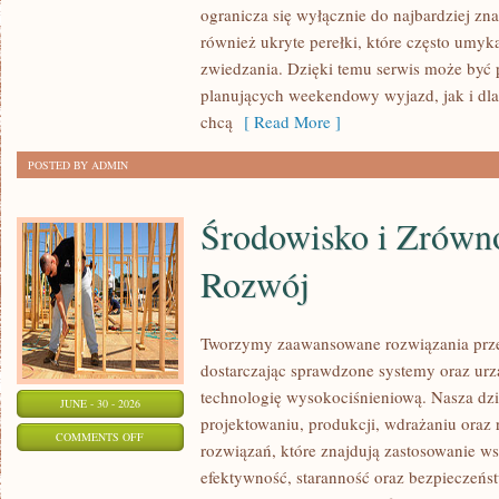
ogranicza się wyłącznie do najbardziej zna
również ukryte perełki, które często umyk
zwiedzania. Dzięki temu serwis może być 
planujących weekendowy wyjazd, jak i dl
chcą
[ Read More ]
POSTED BY ADMIN
Środowisko i Zrów
Rozwój
Tworzymy zaawansowane rozwiązania prze
dostarczając sprawdzone systemy oraz ur
technologię wysokociśnieniową. Nasza dzia
JUNE - 30 - 2026
projektowaniu, produkcji, wdrażaniu ora
ON
COMMENTS OFF
rozwiązań, które znajdują zastosowanie wsz
ŚRODOWISKO
efektywność, staranność oraz bezpiecze
I