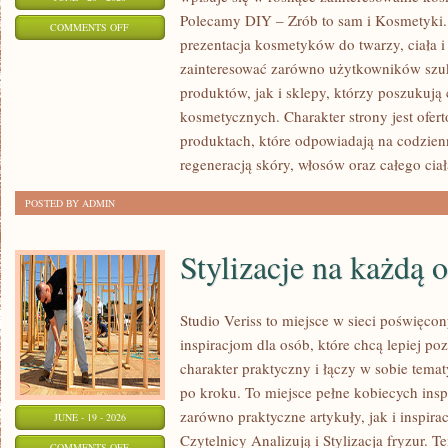
Polecamy DIY – Zrób to sam i Kosmetyki
ON
COMMENTS OFF
prezentacja kosmetyków do twarzy, ciała 
EKO-
zainteresować zarówno użytkowników szu
MAKIJAŻ
produktów, jak i sklepy, którzy poszukuj
kosmetycznych. Charakter strony jest ofer
produktach, które odpowiadają na codzien
regeneracją skóry, włosów oraz całego ciał
POSTED BY ADMIN
Stylizacje na każdą 
Studio Veriss to miejsce w sieci poświęc
inspiracjom dla osób, które chcą lepiej po
charakter praktyczny i łączy w sobie tema
po kroku. To miejsce pełne kobiecych insp
zarówno praktyczne artykuły, jak i inspirac
JUNE - 19 - 2026
Czytelnicy Analizują i Stylizacja fryzur. 
ON
COMMENTS OFF