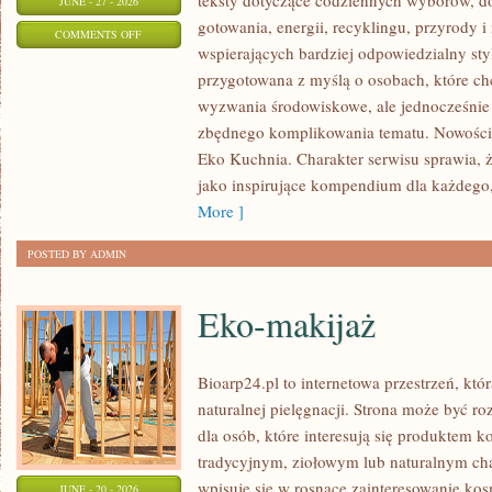
teksty dotyczące codziennych wyborów, d
JUNE - 27 - 2026
gotowania, energii, recyklingu, przyrody
ON
COMMENTS OFF
wspierających bardziej odpowiedzialny styl
EKO
przygotowana z myślą o osobach, które c
W
wyzwania środowiskowe, ale jednocześnie 
DOMU
zbędnego komplikowania tematu. Nowości n
Eko Kuchnia. Charakter serwisu sprawia,
jako inspirujące kompendium dla każdego, 
More ]
POSTED BY ADMIN
Eko-makijaż
Bioarp24.pl to internetowa przestrzeń, któ
naturalnej pielęgnacji. Strona może być r
dla osób, które interesują się produktem 
tradycyjnym, ziołowym lub naturalnym char
wpisuje się w rosnące zainteresowanie ko
JUNE - 20 - 2026