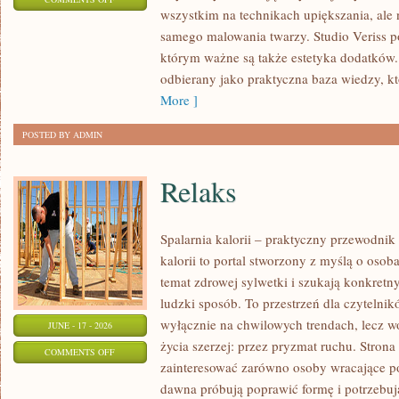
wszystkim na technikach upiększania, ale 
STYLIZACJE
samego malowania twarzy. Studio Veriss p
NA
którym ważne są także estetyka dodatków.
KAŻDĄ
odbierany jako praktyczna baza wiedzy, 
OKAZJĘ
More ]
POSTED BY ADMIN
Relaks
Spalarnia kalorii – praktyczny przewodnik
kalorii to portal stworzony z myślą o osob
temat zdrowej sylwetki i szukają konkretn
ludzki sposób. To przestrzeń dla czytelnik
wyłącznie na chwilowych trendach, lecz wo
JUNE - 17 - 2026
życia szerzej: przez pryzmat ruchu. Stron
ON
COMMENTS OFF
zainteresować zarówno osoby wracające po 
RELAKS
dawna próbują poprawić formę i potrzebuj