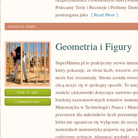
Polecamy Testy i Recenzje i Perfumy Dam
postrzegana jako
[ Read More ]
POSTED BY ADMIN
Geometria i Figury
SuperMatma.pl to praktyczny serwis inte
który pokazuje, że świat liczb, wzorów, r
może być zrozumiały. Strona została stwor
chcą uczyć się w spokojny sposób. To mie
znaleźć ciekawostki dotyczące zarówno po
JUNE - 9 - 2026
bardziej zaawansowanych tematów matema
ON
COMMENTS OFF
Matematyka w Technologii i Nauce i Mate
GEOMETRIA
przestrzeń dla miłośników liczb prezentuj
I
która nie ogranicza się wyłącznie do zes
FIGURY
materiałach matematyka pojawia się jako 
codzienne sytuacje, planować wydatki, ro