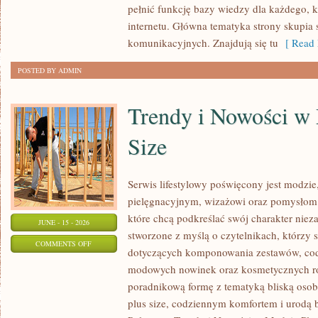
pełnić funkcję bazy wiedzy dla każdego, k
W
internetu. Główna tematyka strony skupia 
INTERNECIE
komunikacyjnych. Znajdują się tu
[ Read 
POSTED BY ADMIN
Trendy i Nowości w
Size
Serwis lifestylowy poświęcony jest modzie
pielęgnacyjnym, wizażowi oraz pomysłom 
które chcą podkreślać swój charakter nieza
JUNE - 15 - 2026
stworzone z myślą o czytelnikach, którzy 
ON
COMMENTS OFF
dotyczących komponowania zestawów, cod
TRENDY
modowych nowinek oraz kosmetycznych ro
I
poradnikową formę z tematyką bliską osob
NOWOŚCI
plus size, codziennym komfortem i urodą
W