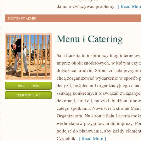
dane, rozwiązywać problemy
[ Read More
POSTED BY ADMIN
Menu i Catering
Sala Lacerta to inspirujący blog interneto
imprez okolicznościowych, w którym czyt
dotyczące urodzin. Strona została przygot
chcą zorganizować wydarzenie w sposób 
decyzji, pośpiechu i organizacyjnego chaos
JUNE - 7 - 2026
szukają konkretnych rozwiązań związanyc
ON
COMMENTS OFF
dekoracji, atrakcji, muzyki, budżetu, opr
MENU
całego spotkania. Nowości na stronie Menu
I
Organizatora. Na stronie Sala Lacerta moż
CATERING
wielu etapów przygotowań do imprezy. Por
podejść do planowania, aby każdy element 
Czytelnik
[ Read More ]