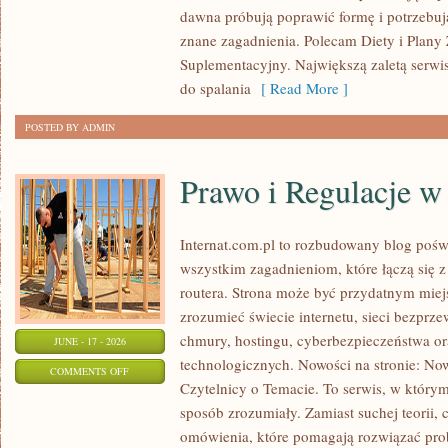
dawna próbują poprawić formę i potrzebuj
znane zagadnienia. Polecam Diety i Plany
Suplementacyjny. Największą zaletą serwisu
do spalania
[ Read More ]
POSTED BY ADMIN
Prawo i Regulacje w 
Internat.com.pl to rozbudowany blog pośw
wszystkim zagadnieniom, które łączą się 
routera. Strona może być przydatnym miejs
zrozumieć świecie internetu, sieci bezpr
chmury, hostingu, cyberbezpieczeństwa 
JUNE - 17 - 2026
technologicznych. Nowości na stronie: Now
ON
COMMENTS OFF
Czytelnicy o Temacie. To serwis, w którym
PRAWO
sposób zrozumiały. Zamiast suchej teorii, 
I
omówienia, które pomagają rozwiązać pro
REGULACJE