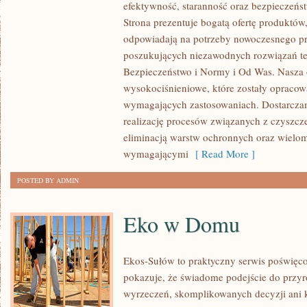
efektywność, staranność oraz bezpiecze
I
Strona prezentuje bogatą ofertę produktów,
ZRÓWNOWAŻONY
odpowiadają na potrzeby nowoczesnego pr
ROZWÓJ
poszukujących niezawodnych rozwiązań t
Bezpieczeństwo i Normy i Od Was. Nasza o
wysokociśnieniowe, które zostały opracow
wymagających zastosowaniach. Dostarczam
realizację procesów związanych z czyszcz
eliminacją warstw ochronnych oraz wielo
wymagającymi
[ Read More ]
POSTED BY ADMIN
Eko w Domu
Ekos-Sułów to praktyczny serwis poświęcon
pokazuje, że świadome podejście do przyr
wyrzeczeń, skomplikowanych decyzji ani 