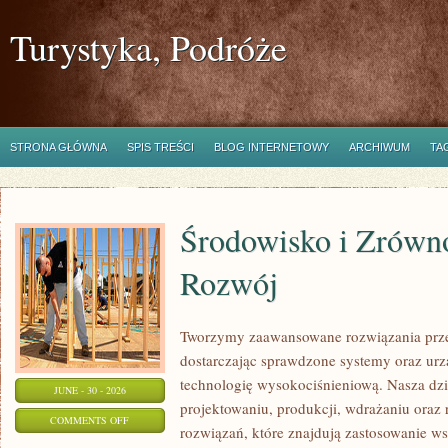
Turystyka, Podróże
STRONA GŁÓWNA
SPIS TREŚCI
BLOG INTERNETOWY
ARCHIWUM
TA
Środowisko i Zrów
Rozwój
Tworzymy zaawansowane rozwiązania prze
dostarczając sprawdzone systemy oraz ur
technologię wysokociśnieniową. Nasza dzia
JUNE - 30 - 2026
projektowaniu, produkcji, wdrażaniu ora
ON
COMMENTS OFF
rozwiązań, które znajdują zastosowanie wsz
ŚRODOWISKO