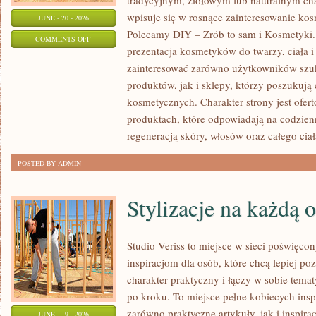
tradycyjnym, ziołowym lub naturalnym char
wpisuje się w rosnące zainteresowanie ko
JUNE - 20 - 2026
Polecamy DIY – Zrób to sam i Kosmetyki
ON
COMMENTS OFF
prezentacja kosmetyków do twarzy, ciała 
EKO-
zainteresować zarówno użytkowników szu
MAKIJAŻ
produktów, jak i sklepy, którzy poszukuj
kosmetycznych. Charakter strony jest ofer
produktach, które odpowiadają na codzien
regeneracją skóry, włosów oraz całego ciał
POSTED BY ADMIN
Stylizacje na każdą 
Studio Veriss to miejsce w sieci poświęc
inspiracjom dla osób, które chcą lepiej po
charakter praktyczny i łączy w sobie tema
po kroku. To miejsce pełne kobiecych insp
zarówno praktyczne artykuły, jak i inspirac
JUNE - 19 - 2026