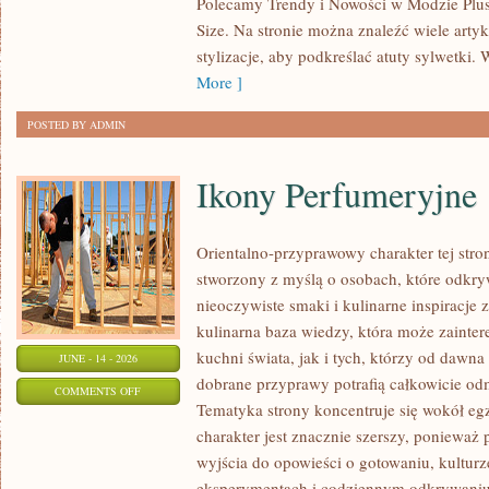
Polecamy Trendy i Nowości w Modzie Plus 
MODZIE
Size. Na stronie można znaleźć wiele artyk
PLUS
stylizacje, aby podkreślać atuty sylwetk
SIZE
More ]
POSTED BY ADMIN
Ikony Perfumeryjne
Orientalno-przyprawowy charakter tej strony
stworzony z myślą o osobach, które odkry
nieoczywiste smaki i kulinarne inspiracje 
kulinarna baza wiedzy, która może zainte
kuchni świata, jak i tych, którzy od dawn
JUNE - 14 - 2026
dobrane przyprawy potrafią całkowicie odm
ON
COMMENTS OFF
Tematyka strony koncentruje się wokół egz
IKONY
charakter jest znacznie szerszy, ponieważ
PERFUMERYJNE
wyjścia do opowieści o gotowaniu, kulturz
eksperymentach i codziennym odkrywani