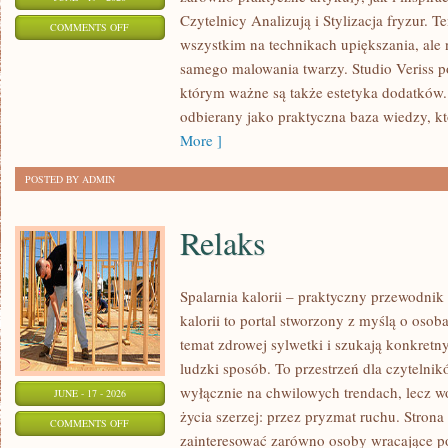
Czytelnicy Analizują i Stylizacja fryzur. 
ON
COMMENTS OFF
wszystkim na technikach upiększania, ale 
STYLIZACJE
samego malowania twarzy. Studio Veriss p
NA
którym ważne są także estetyka dodatków.
KAŻDĄ
odbierany jako praktyczna baza wiedzy, 
OKAZJĘ
More ]
POSTED BY ADMIN
Relaks
Spalarnia kalorii – praktyczny przewodnik
kalorii to portal stworzony z myślą o osob
temat zdrowej sylwetki i szukają konkretn
ludzki sposób. To przestrzeń dla czytelnik
wyłącznie na chwilowych trendach, lecz wo
JUNE - 17 - 2026
życia szerzej: przez pryzmat ruchu. Stron
ON
COMMENTS OFF
zainteresować zarówno osoby wracające po 
RELAKS