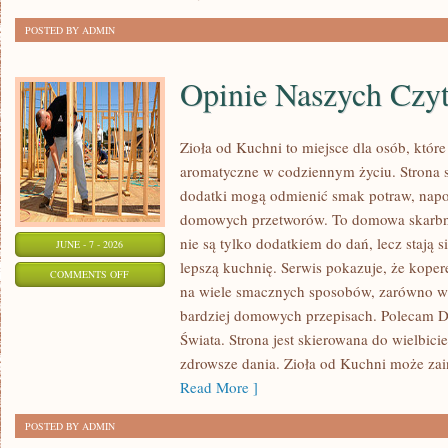
POSTED BY ADMIN
Opinie Naszych Czy
Zioła od Kuchni to miejsce dla osób, które
aromatyczne w codziennym życiu. Strona sk
dodatki mogą odmienić smak potraw, napo
domowych przetworów. To domowa skarbn
nie są tylko dodatkiem do dań, lecz stają
JUNE - 7 - 2026
lepszą kuchnię. Serwis pokazuje, że kop
ON
COMMENTS OFF
na wiele smacznych sposobów, zarówno w k
OPINIE
bardziej domowych przepisach. Polecam
NASZYCH
Świata. Strona jest skierowana do wielbicie
CZYTELNIKÓW
zdrowsze dania. Zioła od Kuchni może za
Read More ]
POSTED BY ADMIN