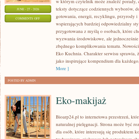
w którym czytelnik może znaleźć porady, 
teksty dotyczące codziennych wyborów, d
JUNE - 27 - 2026
gotowania, energii, recyklingu, przyrody
ON
COMMENTS OFF
wspierających bardziej odpowiedzialny styl
EKO
przygotowana z myślą o osobach, które c
W
wyzwania środowiskowe, ale jednocześnie 
DOMU
zbędnego komplikowania tematu. Nowości n
Eko Kuchnia. Charakter serwisu sprawia,
jako inspirujące kompendium dla każdego, 
More ]
POSTED BY ADMIN
Eko-makijaż
Bioarp24.pl to internetowa przestrzeń, któ
naturalnej pielęgnacji. Strona może być r
dla osób, które interesują się produktem 