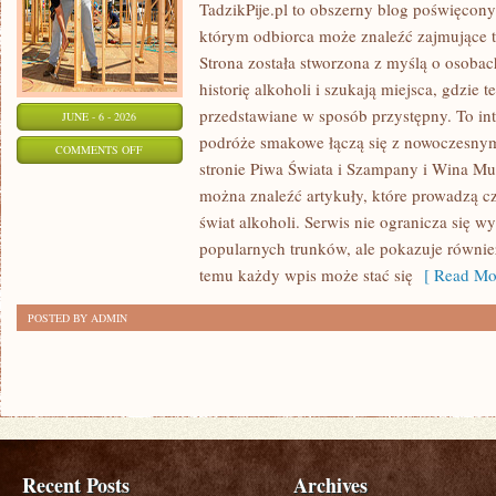
TadzikPije.pl to obszerny blog poświęcon
którym odbiorca może znaleźć zajmujące t
Strona została stworzona z myślą o osobac
historię alkoholi i szukają miejsca, gdzie
przedstawiane w sposób przystępny. To in
JUNE - 6 - 2026
podróże smakowe łączą się z nowoczesny
ON
COMMENTS OFF
stronie Piwa Świata i Szampany i Wina Mus
TADZIKPIJE
można znaleźć artykuły, które prowadzą cz
świat alkoholi. Serwis nie ogranicza się w
popularnych trunków, ale pokazuje równie
temu każdy wpis może stać się
[ Read Mor
POSTED BY ADMIN
Recent Posts
Archives