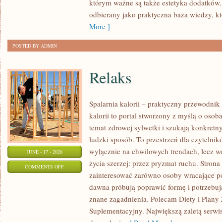
którym ważne są także estetyka dodatków.
KAŻDĄ
odbierany jako praktyczna baza wiedzy, 
OKAZJĘ
More ]
POSTED BY ADMIN
Relaks
Spalarnia kalorii – praktyczny przewodnik
kalorii to portal stworzony z myślą o osob
temat zdrowej sylwetki i szukają konkretn
ludzki sposób. To przestrzeń dla czytelnik
wyłącznie na chwilowych trendach, lecz wo
JUNE - 17 - 2026
życia szerzej: przez pryzmat ruchu. Stron
ON
COMMENTS OFF
zainteresować zarówno osoby wracające po 
RELAKS
dawna próbują poprawić formę i potrzebuj
znane zagadnienia. Polecam Diety i Plany
Suplementacyjny. Największą zaletą serwisu