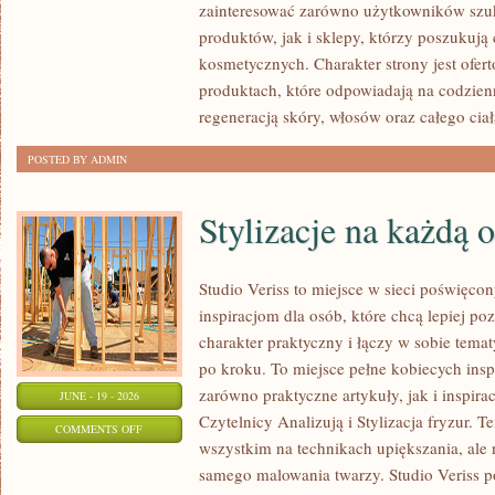
zainteresować zarówno użytkowników szu
MAKIJAŻ
produktów, jak i sklepy, którzy poszukuj
kosmetycznych. Charakter strony jest ofer
produktach, które odpowiadają na codzien
regeneracją skóry, włosów oraz całego ciał
POSTED BY ADMIN
Stylizacje na każdą 
Studio Veriss to miejsce w sieci poświęc
inspiracjom dla osób, które chcą lepiej po
charakter praktyczny i łączy w sobie tema
po kroku. To miejsce pełne kobiecych insp
zarówno praktyczne artykuły, jak i inspirac
JUNE - 19 - 2026
Czytelnicy Analizują i Stylizacja fryzur. 
ON
COMMENTS OFF
wszystkim na technikach upiększania, ale 
STYLIZACJE
samego malowania twarzy. Studio Veriss p
NA