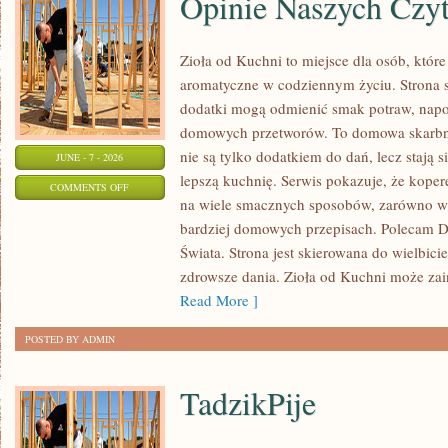
Opinie Naszych Czy
Zioła od Kuchni to miejsce dla osób, które
aromatyczne w codziennym życiu. Strona sk
dodatki mogą odmienić smak potraw, napo
domowych przetworów. To domowa skarbn
nie są tylko dodatkiem do dań, lecz stają
JUNE - 7 - 2026
lepszą kuchnię. Serwis pokazuje, że kop
ON
COMMENTS OFF
na wiele smacznych sposobów, zarówno w k
OPINIE
bardziej domowych przepisach. Polecam
NASZYCH
Świata. Strona jest skierowana do wielbicie
CZYTELNIKÓW
zdrowsze dania. Zioła od Kuchni może za
Read More ]
POSTED BY ADMIN
TadzikPije