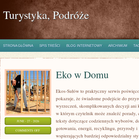
Turystyka, Podróże
STRONA GŁÓWNA
SPIS TREŚCI
BLOG INTERNETOWY
ARCHIWUM
TA
Eko w Domu
Ekos-Sułów to praktyczny serwis poświęcon
pokazuje, że świadome podejście do przyr
wyrzeczeń, skomplikowanych decyzji ani 
w którym czytelnik może znaleźć porady, 
teksty dotyczące codziennych wyborów, d
JUNE - 27 - 2026
gotowania, energii, recyklingu, przyrody
ON
COMMENTS OFF
wspierających bardziej odpowiedzialny styl
EKO