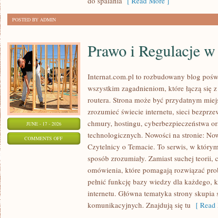
do spalania
[ Read More ]
POSTED BY ADMIN
Prawo i Regulacje w 
Internat.com.pl to rozbudowany blog pośw
wszystkim zagadnieniom, które łączą się 
routera. Strona może być przydatnym miejs
zrozumieć świecie internetu, sieci bezpr
chmury, hostingu, cyberbezpieczeństwa 
JUNE - 17 - 2026
technologicznych. Nowości na stronie: Now
ON
COMMENTS OFF
Czytelnicy o Temacie. To serwis, w którym
PRAWO
sposób zrozumiały. Zamiast suchej teorii, 
I
omówienia, które pomagają rozwiązać pro
REGULACJE
pełnić funkcję bazy wiedzy dla każdego, k
W
internetu. Główna tematyka strony skupia 
INTERNECIE
komunikacyjnych. Znajdują się tu
[ Read 