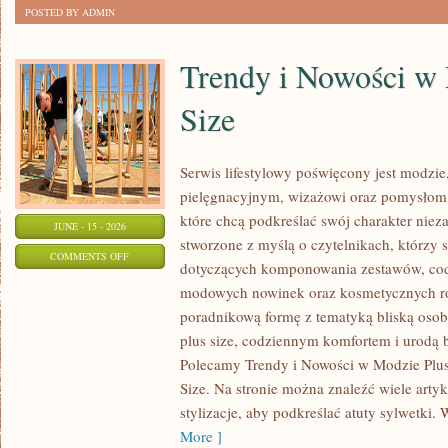
POSTED BY ADMIN
Trendy i Nowości w
Size
Serwis lifestylowy poświęcony jest modzie
pielęgnacyjnym, wizażowi oraz pomysłom 
które chcą podkreślać swój charakter nieza
JUNE - 15 - 2026
stworzone z myślą o czytelnikach, którzy 
ON
COMMENTS OFF
dotyczących komponowania zestawów, cod
TRENDY
modowych nowinek oraz kosmetycznych ro
I
poradnikową formę z tematyką bliską osob
NOWOŚCI
plus size, codziennym komfortem i urodą
W
Polecamy Trendy i Nowości w Modzie Plus 
MODZIE
Size. Na stronie można znaleźć wiele artyk
PLUS
stylizacje, aby podkreślać atuty sylwetk
SIZE
More ]