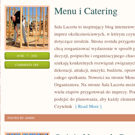
Menu i Catering
Sala Lacerta to inspirujący blog interneto
imprez okolicznościowych, w którym czyt
dotyczące urodzin. Strona została przygot
chcą zorganizować wydarzenie w sposób 
decyzji, pośpiechu i organizacyjnego chaos
JUNE - 7 - 2026
szukają konkretnych rozwiązań związanyc
ON
COMMENTS OFF
dekoracji, atrakcji, muzyki, budżetu, opr
MENU
całego spotkania. Nowości na stronie Menu
I
Organizatora. Na stronie Sala Lacerta moż
CATERING
wielu etapów przygotowań do imprezy. Por
podejść do planowania, aby każdy element 
Czytelnik
[ Read More ]
POSTED BY ADMIN