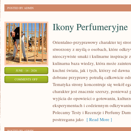
POSTED BY ADMIN
Ikony Perfumeryjne
Orientalno-przyprawowy charakter tej strony
stworzony z myślą o osobach, które odkry
nieoczywiste smaki i kulinarne inspiracje 
kulinarna baza wiedzy, która może zainte
kuchni świata, jak i tych, którzy od dawn
JUNE - 14 - 2026
dobrane przyprawy potrafią całkowicie odm
ON
COMMENTS OFF
Tematyka strony koncentruje się wokół egz
IKONY
charakter jest znacznie szerszy, ponieważ
PERFUMERYJNE
wyjścia do opowieści o gotowaniu, kulturz
eksperymentach i codziennym odkrywani
Polecamy Testy i Recenzje i Perfumy Dam
postrzegana jako
[ Read More ]
POSTED BY ADMIN