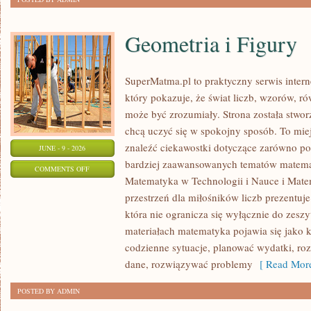
Geometria i Figury
SuperMatma.pl to praktyczny serwis inte
który pokazuje, że świat liczb, wzorów, r
może być zrozumiały. Strona została stwor
chcą uczyć się w spokojny sposób. To mie
znaleźć ciekawostki dotyczące zarówno po
JUNE - 9 - 2026
bardziej zaawansowanych tematów matema
ON
COMMENTS OFF
Matematyka w Technologii i Nauce i Mate
GEOMETRIA
przestrzeń dla miłośników liczb prezentuj
I
która nie ogranicza się wyłącznie do zes
FIGURY
materiałach matematyka pojawia się jako 
codzienne sytuacje, planować wydatki, ro
dane, rozwiązywać problemy
[ Read More
POSTED BY ADMIN