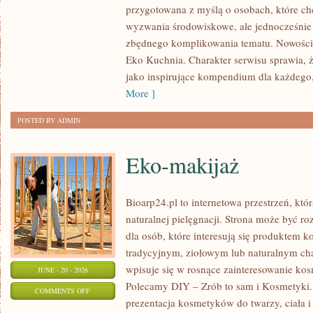
przygotowana z myślą o osobach, które c
W
wyzwania środowiskowe, ale jednocześnie 
DOMU
zbędnego komplikowania tematu. Nowości n
Eko Kuchnia. Charakter serwisu sprawia,
jako inspirujące kompendium dla każdego, 
More ]
POSTED BY ADMIN
Eko-makijaż
Bioarp24.pl to internetowa przestrzeń, któ
naturalnej pielęgnacji. Strona może być r
dla osób, które interesują się produktem 
tradycyjnym, ziołowym lub naturalnym char
wpisuje się w rosnące zainteresowanie ko
JUNE - 20 - 2026
Polecamy DIY – Zrób to sam i Kosmetyki
ON
COMMENTS OFF
prezentacja kosmetyków do twarzy, ciała 
EKO-