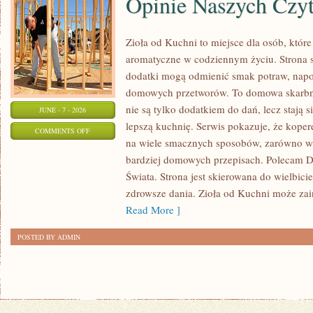
Opinie Naszych Czy
Zioła od Kuchni to miejsce dla osób, które
aromatyczne w codziennym życiu. Strona sk
dodatki mogą odmienić smak potraw, napo
domowych przetworów. To domowa skarbn
nie są tylko dodatkiem do dań, lecz stają
JUNE - 7 - 2026
lepszą kuchnię. Serwis pokazuje, że kop
ON
COMMENTS OFF
na wiele smacznych sposobów, zarówno w k
OPINIE
bardziej domowych przepisach. Polecam
NASZYCH
Świata. Strona jest skierowana do wielbicie
CZYTELNIKÓW
zdrowsze dania. Zioła od Kuchni może za
Read More ]
POSTED BY ADMIN