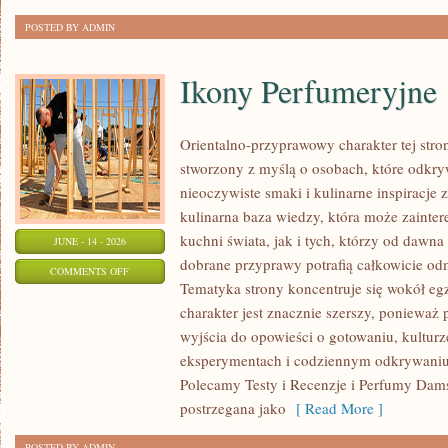
POSTED BY ADMIN
Ikony Perfumeryjne
Orientalno-przyprawowy charakter tej strony
stworzony z myślą o osobach, które odkry
nieoczywiste smaki i kulinarne inspiracje 
kulinarna baza wiedzy, która może zainte
kuchni świata, jak i tych, którzy od dawn
JUNE - 14 - 2026
dobrane przyprawy potrafią całkowicie odm
ON
COMMENTS OFF
Tematyka strony koncentruje się wokół egz
IKONY
charakter jest znacznie szerszy, ponieważ
PERFUMERYJNE
wyjścia do opowieści o gotowaniu, kulturz
eksperymentach i codziennym odkrywani
Polecamy Testy i Recenzje i Perfumy Dam
postrzegana jako
[ Read More ]
POSTED BY ADMIN