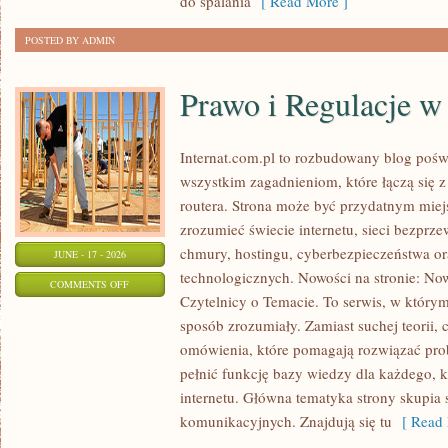
do spalania
[ Read More ]
POSTED BY ADMIN
Prawo i Regulacje w 
Internat.com.pl to rozbudowany blog pośw
wszystkim zagadnieniom, które łączą się 
routera. Strona może być przydatnym miejs
zrozumieć świecie internetu, sieci bezpr
chmury, hostingu, cyberbezpieczeństwa 
JUNE - 17 - 2026
technologicznych. Nowości na stronie: Now
ON
COMMENTS OFF
Czytelnicy o Temacie. To serwis, w którym
PRAWO
sposób zrozumiały. Zamiast suchej teorii, 
I
omówienia, które pomagają rozwiązać pro
REGULACJE
pełnić funkcję bazy wiedzy dla każdego, k
W
internetu. Główna tematyka strony skupia 
INTERNECIE
komunikacyjnych. Znajdują się tu
[ Read 