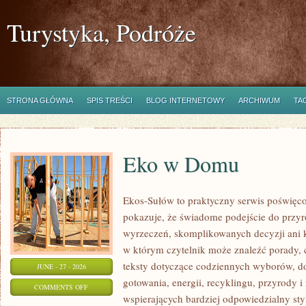
Turystyka, Podróże
STRONA GŁÓWNA
SPIS TREŚCI
BLOG INTERNETOWY
ARCHIWUM
TA
Eko w Domu
Ekos-Sułów to praktyczny serwis poświęcon
pokazuje, że świadome podejście do przyr
wyrzeczeń, skomplikowanych decyzji ani 
w którym czytelnik może znaleźć porady, 
teksty dotyczące codziennych wyborów, d
JUNE - 27 - 2026
gotowania, energii, recyklingu, przyrody
ON
COMMENTS OFF
wspierających bardziej odpowiedzialny styl
EKO