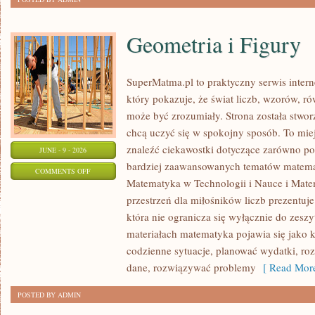
Geometria i Figury
SuperMatma.pl to praktyczny serwis inte
który pokazuje, że świat liczb, wzorów, r
może być zrozumiały. Strona została stwor
chcą uczyć się w spokojny sposób. To mie
znaleźć ciekawostki dotyczące zarówno po
JUNE - 9 - 2026
bardziej zaawansowanych tematów matema
ON
COMMENTS OFF
Matematyka w Technologii i Nauce i Mate
GEOMETRIA
przestrzeń dla miłośników liczb prezentuj
I
która nie ogranicza się wyłącznie do zes
FIGURY
materiałach matematyka pojawia się jako 
codzienne sytuacje, planować wydatki, ro
dane, rozwiązywać problemy
[ Read More
POSTED BY ADMIN