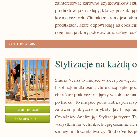
zainteresować zarówno użytkowników szu
MAKIJAŻ
produktów, jak i sklepy, którzy poszukuj
kosmetycznych. Charakter strony jest ofer
produktach, które odpowiadają na codzien
regeneracją skóry, włosów oraz całego ciał
POSTED BY ADMIN
Stylizacje na każdą 
Studio Veriss to miejsce w sieci poświęc
inspiracjom dla osób, które chcą lepiej po
charakter praktyczny i łączy w sobie tema
po kroku. To miejsce pełne kobiecych insp
zarówno praktyczne artykuły, jak i inspirac
JUNE - 19 - 2026
Czytelnicy Analizują i Stylizacja fryzur. 
ON
COMMENTS OFF
wszystkim na technikach upiększania, ale 
STYLIZACJE
samego malowania twarzy. Studio Veriss p
NA