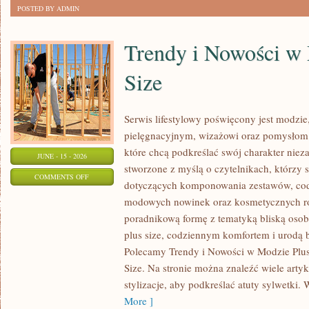
POSTED BY ADMIN
Trendy i Nowości w
Size
Serwis lifestylowy poświęcony jest modzie
pielęgnacyjnym, wizażowi oraz pomysłom 
które chcą podkreślać swój charakter nieza
JUNE - 15 - 2026
stworzone z myślą o czytelnikach, którzy 
ON
COMMENTS OFF
dotyczących komponowania zestawów, cod
TRENDY
modowych nowinek oraz kosmetycznych ro
I
poradnikową formę z tematyką bliską osob
NOWOŚCI
plus size, codziennym komfortem i urodą
W
Polecamy Trendy i Nowości w Modzie Plus 
MODZIE
Size. Na stronie można znaleźć wiele artyk
PLUS
stylizacje, aby podkreślać atuty sylwetk
SIZE
More ]