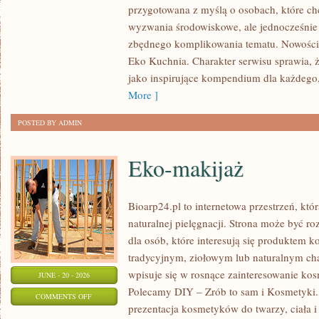
przygotowana z myślą o osobach, które c
W
wyzwania środowiskowe, ale jednocześnie 
DOMU
zbędnego komplikowania tematu. Nowości n
Eko Kuchnia. Charakter serwisu sprawia,
jako inspirujące kompendium dla każdego, 
More ]
POSTED BY ADMIN
Eko-makijaż
Bioarp24.pl to internetowa przestrzeń, któ
naturalnej pielęgnacji. Strona może być r
dla osób, które interesują się produktem 
tradycyjnym, ziołowym lub naturalnym char
wpisuje się w rosnące zainteresowanie ko
JUNE - 20 - 2026
Polecamy DIY – Zrób to sam i Kosmetyki
ON
COMMENTS OFF
prezentacja kosmetyków do twarzy, ciała 
EKO-