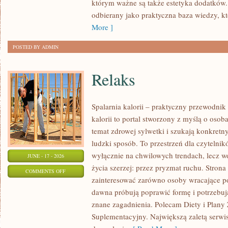
którym ważne są także estetyka dodatków.
KAŻDĄ
odbierany jako praktyczna baza wiedzy, 
OKAZJĘ
More ]
POSTED BY ADMIN
Relaks
Spalarnia kalorii – praktyczny przewodnik
kalorii to portal stworzony z myślą o osob
temat zdrowej sylwetki i szukają konkretn
ludzki sposób. To przestrzeń dla czytelnik
wyłącznie na chwilowych trendach, lecz wo
JUNE - 17 - 2026
życia szerzej: przez pryzmat ruchu. Stron
ON
COMMENTS OFF
zainteresować zarówno osoby wracające po 
RELAKS
dawna próbują poprawić formę i potrzebuj
znane zagadnienia. Polecam Diety i Plany
Suplementacyjny. Największą zaletą serwisu