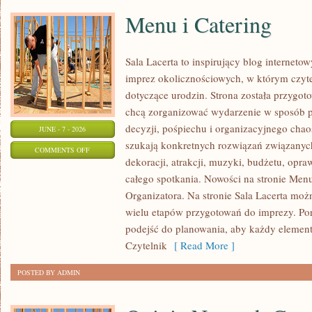
Menu i Catering
Sala Lacerta to inspirujący blog interneto
imprez okolicznościowych, w którym czyt
dotyczące urodzin. Strona została przygot
chcą zorganizować wydarzenie w sposób 
decyzji, pośpiechu i organizacyjnego chaos
JUNE - 7 - 2026
szukają konkretnych rozwiązań związanyc
ON
COMMENTS OFF
dekoracji, atrakcji, muzyki, budżetu, opr
MENU
całego spotkania. Nowości na stronie Menu
I
Organizatora. Na stronie Sala Lacerta moż
CATERING
wielu etapów przygotowań do imprezy. Por
podejść do planowania, aby każdy element 
Czytelnik
[ Read More ]
POSTED BY ADMIN